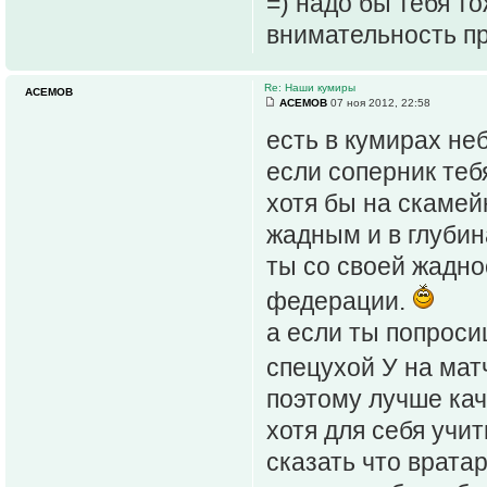
=) надо бы тебя то
внимательность п
Re: Наши кумиры
ACEMOB
ACEMOB
07 ноя 2012, 22:58
есть в кумирах н
если соперник теб
хотя бы на скамей
жадным и в глубин
ты со своей жадно
федерации.
а если ты попроси
спецухой У на мат
поэтому лучше кач
хотя для себя учи
сказать что врата