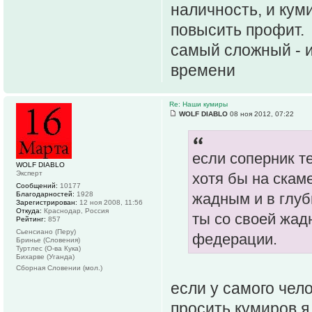
наличность, и кум
повысить профит.
самый сложный - и
времени
Re: Наши кумиры
WOLF DIABLO
08 ноя 2012, 07:22
если соперник т
WOLF DIABLO
Эксперт
хотя бы на скам
Сообщений:
10177
Благодарностей:
1928
жадным и в глуб
Зарегистрирован:
12 ноя 2008, 11:56
Откуда:
Краснодар, Россия
ты со своей жад
Рейтинг:
857
Сьенсиано (Перу)
федерации.
Бринье (Словения)
Туртлес (О-ва Кука)
Бихарве (Уганда)
Сборная Словении (мол.)
если у самого чело
просить кумиров я