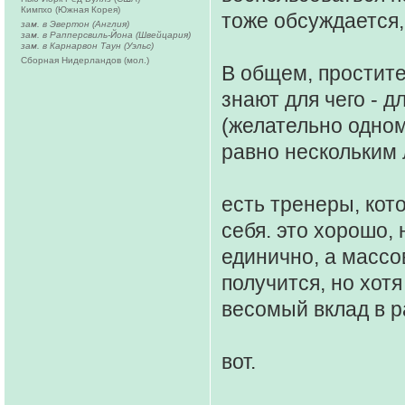
Кимпхо (Южная Корея)
тоже обсуждается, 
зам. в Эвертон (Англия)
зам. в Рапперсвиль-Йона (Швейцария)
зам. в Карнарвон Таун (Уэльс)
Сборная Нидерландов (мол.)
В общем, простите
знают для чего - 
(желательно одном
равно нескольким
есть тренеры, кот
себя. это хорошо,
единично, а массо
получится, но хотя
весомый вклад в 
вот.