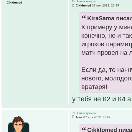
Re: Наши кумиры
Cikklomed
Cikklomed
07 ноя 2012, 20:45
KiraSama писал
К примеру у мен
конечно, но и та
игроков параметр
матч провел на 
Если да, то нач
нового, молодог
вратаря!
у тебя не К2 и К4 
Re: Наши кумиры
Arne
07 ноя 2012, 21:02
Cikklomed писа