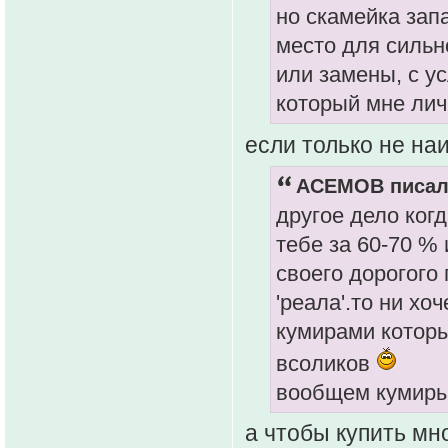
но скамейка зап
место для сильн
или замены, с ус
который мне лич
если только не на
ACEMOB писал(
другое дело ког
тебе за 60-70 % 
своего дорогого 
'реала'.то ни х
кумирами которы
всоликов
вообщем кумиры 
а чтобы купить мн