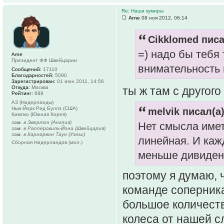
Re: Наши кумиры
Arne
08 ноя 2012, 06:14
Cikklomed писа
=) надо бы тебя
Arne
Президент ФФ Швейцарии
внимательность 
Сообщений:
17110
Благодарностей:
5090
Зарегистрирован:
01 июн 2011, 14:56
ты ж там с другого
Откуда:
Москва
Рейтинг:
688
АЗ (Нидерланды)
Нью-Йорк Ред Буллз (США)
melvik писал(а)
Кимпхо (Южная Корея)
зам. в Эвертон (Англия)
Нет смысла имет
зам. в Рапперсвиль-Йона (Швейцария)
зам. в Карнарвон Таун (Уэльс)
линейная. И ка
Сборная Нидерландов (мол.)
меньше дивиден
поэтому я думаю, 
команде соперника
большое количеств
колеса от нашей с