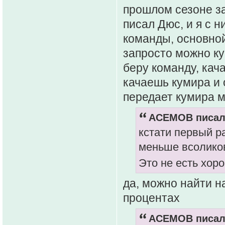
прошлом сезоне за
писал Дюс, и я с 
команды, основной
запросто можно ку
беру команду, кач
качаешь кумира и 
передает кумира м
ACEMOB писал(
кстати первый р
меньше всолико
Это не есть хо
да, можно найти 
процентах
ACEMOB писал(