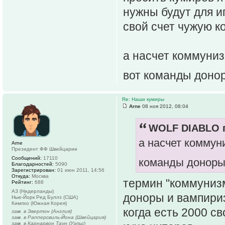
нужны будут для иг
свой счет чужую к
а насчет коммуниз
вот команды доно
Re: Наши кумиры
Arne
08 ноя 2012, 08:04
WOLF DIABLO п
а насчет коммуни
Arne
Президент ФФ Швейцарии
Сообщений:
17110
команды доноры
Благодарностей:
5090
Зарегистрирован:
01 июн 2011, 14:56
Откуда:
Москва
термин "коммунизм
Рейтинг:
688
АЗ (Нидерланды)
доноры и вампириз
Нью-Йорк Ред Буллз (США)
Кимпхо (Южная Корея)
когда есть 2000 с
зам. в Эвертон (Англия)
зам. в Рапперсвиль-Йона (Швейцария)
зам. в Карнарвон Таун (Уэльс)