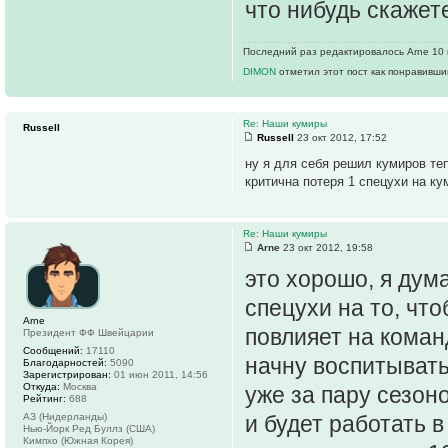
что нибудь скажет
Последний раз редактировалось Arne 10 и
DIMON
отметил этот пост как понравивши
Re: Наши кумиры
Russell
Russell
23 окт 2012, 17:52
ну я для себя решил кумиров теп
критична потеря 1 спецухи на ку
Re: Наши кумиры
Arne
23 окт 2012, 19:58
это хорошо, я дума
спецухи на то, чт
Arne
повлияет на команд
Президент ФФ Швейцарии
Сообщений:
17110
начну воспитывать
Благодарностей:
5090
Зарегистрирован:
01 июн 2011, 14:56
Откуда:
Москва
уже за пару сезон
Рейтинг:
688
АЗ (Нидерланды)
и будет работать 
Нью-Йорк Ред Буллз (США)
Кимпхо (Южная Корея)