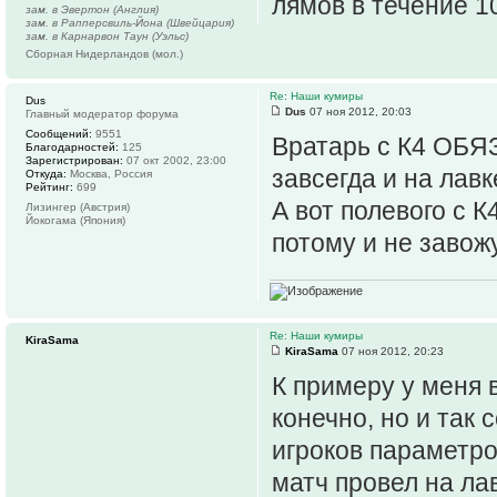
лямов в течение 1
зам. в Эвертон (Англия)
зам. в Рапперсвиль-Йона (Швейцария)
зам. в Карнарвон Таун (Уэльс)
Сборная Нидерландов (мол.)
Re: Наши кумиры
Dus
Dus
07 ноя 2012, 20:03
Главный модератор форума
Сообщений:
9551
Вратарь с К4 ОБЯ
Благодарностей:
125
Зарегистрирован:
07 окт 2002, 23:00
завсегда и на лавк
Откуда:
Москва, Россия
Рейтинг:
699
А вот полевого с К
Лизингер (Австрия)
Йокогама (Япония)
потому и не завожу
Re: Наши кумиры
KiraSama
KiraSama
07 ноя 2012, 20:23
К примеру у меня 
конечно, но и так 
игроков параметров
матч провел на ла