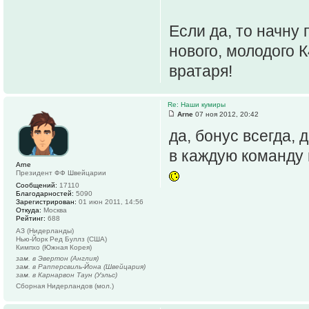
Если да, то начну
нового, молодого 
вратаря!
Re: Наши кумиры
Arne
07 ноя 2012, 20:42
да, бонус всегда, 
в каждую команду п
Arne
Президент ФФ Швейцарии
Сообщений:
17110
Благодарностей:
5090
Зарегистрирован:
01 июн 2011, 14:56
Откуда:
Москва
Рейтинг:
688
АЗ (Нидерланды)
Нью-Йорк Ред Буллз (США)
Кимпхо (Южная Корея)
зам. в Эвертон (Англия)
зам. в Рапперсвиль-Йона (Швейцария)
зам. в Карнарвон Таун (Уэльс)
Сборная Нидерландов (мол.)