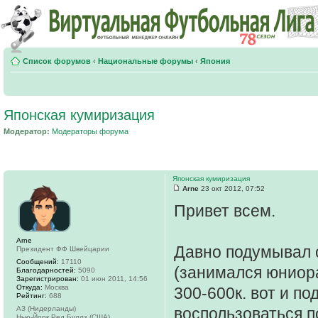
Список форумов
‹
Национальные форумы
‹
Япония
Японская кумиризация
Модератор:
Модераторы форума
Японская кумиризация
Arne
23 окт 2012, 07:52
Привет всем.
Arne
Давно подумывал о
Президент ФФ Швейцарии
Сообщений:
17110
(занимался юниора
Благодарностей:
5090
Зарегистрирован:
01 июн 2011, 14:56
Откуда:
Москва
300-600к. вот и по
Рейтинг:
688
АЗ (Нидерланды)
воспользоваться п
Нью-Йорк Ред Буллз (США)