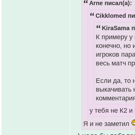
Arne писал(а):
Cikklomed пи
KiraSama п
К примеру у 
конечно, но 
игроков пара
весь матч п
Если да, то
выкачивать 
комментария
у тебя не К2 и
Я и не заметил