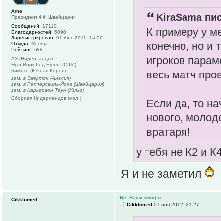
Arne
KiraSama пис
Президент ФФ Швейцарии
Сообщений:
17110
К примеру у ме
Благодарностей:
5090
Зарегистрирован:
01 июн 2011, 14:56
конечно, но и 
Откуда:
Москва
Рейтинг:
688
игроков параме
АЗ (Нидерланды)
Нью-Йорк Ред Буллз (США)
Кимпхо (Южная Корея)
весь матч про
зам. в Эвертон (Англия)
зам. в Рапперсвиль-Йона (Швейцария)
зам. в Карнарвон Таун (Уэльс)
Сборная Нидерландов (мол.)
Если да, то н
нового, молод
вратаря!
у тебя не К2 и К
Я и не заметил
Re: Наши кумиры
Cikklomed
Cikklomed
07 ноя 2012, 21:27