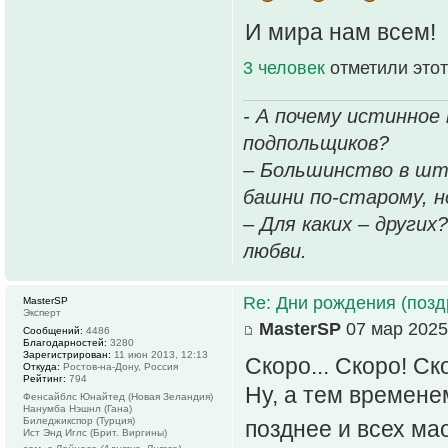
И мира нам всем!
3 человек
отметили этот
- А почему истинное
подпольщиков?
– Большинство в шт
башни по-старому, но
– Для каких – других
любви.
Re: Дни рождения (поз
MasterSP
Эксперт
MasterSP
07 мар 2025
Сообщений:
4486
Благодарностей:
3280
Зарегистрирован:
11 июн 2013, 12:13
Скоро... Скоро! Ско
Откуда:
Ростов-на-Дону, Россия
Рейтинг:
794
Ну, а тем времене
Фенсайблс Юнайтед (Новая Зеландия)
Нанумба Нэшнл (Гана)
Биледжикспор (Турция)
позднее и всех ма
Ист Энд Иглс (Брит. Виргины)