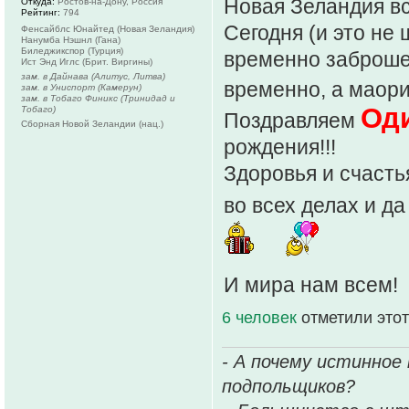
Новая Зеландия вс
Откуда:
Ростов-на-Дону, Россия
Рейтинг:
794
Сегодня (и это не 
Фенсайблс Юнайтед (Новая Зеландия)
Нанумба Нэшнл (Гана)
Биледжикспор (Турция)
временно заброшен
Ист Энд Иглс (Брит. Виргины)
зам. в Дайнава (Алитус, Литва)
временно, а маори
зам. в Униспорт (Камерун)
зам. в Тобаго Финикс (Тринидад и
Оди
Тобаго)
Поздравляем
Сборная Новой Зеландии (нац.)
рождения!!!
Здоровья и счастья
во всех делах и д
И мира нам всем!
6 человек
отметили этот
- А почему истинное
подпольщиков?