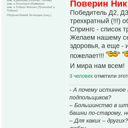
зам. в Дайнава (Алитус, Литва)
Поверин Ник
зам. в Униспорт (Камерун)
зам. в Тобаго Финикс (Тринидад и
Тобаго)
Победитель Д2, Д3
Сборная Новой Зеландии (нац.)
трехкратный (!!!) 
Спрингс - список 
Желаем нашему се
здоровья, а еще - 
пожелает!!!
И мира нам всем!
3 человек
отметили этот
- А почему истинное
подпольщиков?
– Большинство в шт
башни по-старому, но
– Для каких – других