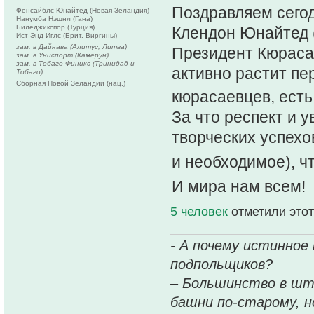
Поздравляем сего
Фенсайблс Юнайтед (Новая Зеландия)
Нанумба Нэшнл (Гана)
Биледжикспор (Турция)
Клендон Юнайтед (
Ист Энд Иглс (Брит. Виргины)
зам. в Дайнава (Алитус, Литва)
Президент Кюрасао
зам. в Униспорт (Камерун)
зам. в Тобаго Финикс (Тринидад и
активно растит пе
Тобаго)
Сборная Новой Зеландии (нац.)
кюрасаевцев, есть
За что респект и
творческих успехов
и необходимое), ч
И мира нам всем!
5 человек
отметили этот
- А почему истинное
подпольщиков?
– Большинство в шт
башни по-старому, но