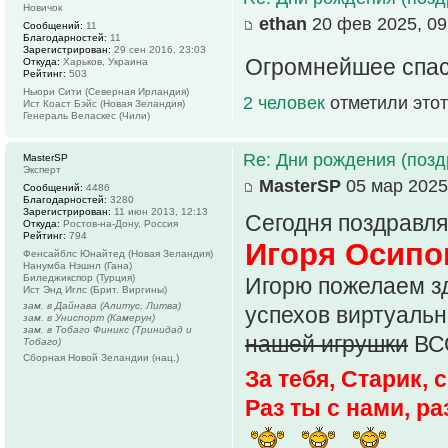
Новичок
ethan
20 фев 2025, 09
Сообщений:
11
Благодарностей:
11
Зарегистрирован:
29 сен 2016, 23:03
Огромнейшее спас
Откуда:
Харьков, Украина
Рейтинг:
503
Ньюри Сити (Северная Ирландия)
2 человек
отметили этот
Ист Коаст Бэйс (Новая Зеландия)
Генераль Веласкес (Чили)
Re: Дни рождения (поз
MasterSP
Эксперт
MasterSP
05 мар 2025
Сообщений:
4486
Благодарностей:
3280
Зарегистрирован:
11 июн 2013, 12:13
Сегодня поздравля
Откуда:
Ростов-на-Дону, Россия
Рейтинг:
794
Игоря Осипо
Фенсайблс Юнайтед (Новая Зеландия)
Нанумба Нэшнл (Гана)
Биледжикспор (Турция)
Игорю пожелаем зд
Ист Энд Иглс (Брит. Виргины)
зам. в Дайнава (Алитус, Литва)
успехов виртуальн
зам. в Униспорт (Камерун)
зам. в Тобаго Финикс (Тринидад и
нашей игрушки
ВС
Тобаго)
Сборная Новой Зеландии (нац.)
За тебя, Старик,
Раз ты с нами, р