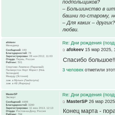
подпольщиков?
– Большинство в шт
башни по-старому, но
– Для каких – других
любви.
Re: Дни рождения (поз
afokeev
Менеджер
afokeev
15 мар 2025, 
Сообщений:
160
Благодарностей:
76
Зарегистрирован:
08 ноя 2012, 11:03
Спасибо большое!
Откуда:
Пермь, Россия
Рейтинг:
501
Спортиво Лимпено (Парагвай)
3 человек
отметили этот
Палмерстон Норт Мэрист (Нов.
Зеландия)
Маарду (Эстония)
зам. в Мульен (Гваделупа)
зам. в АБ (Фареры)
Re: Дни рождения (поз
MasterSP
Эксперт
MasterSP
26 мар 2025
Сообщений:
4486
Благодарностей:
3280
Зарегистрирован:
11 июн 2013, 12:13
Конец марта - пор
Откуда:
Ростов-на-Дону, Россия
Рейтинг:
794