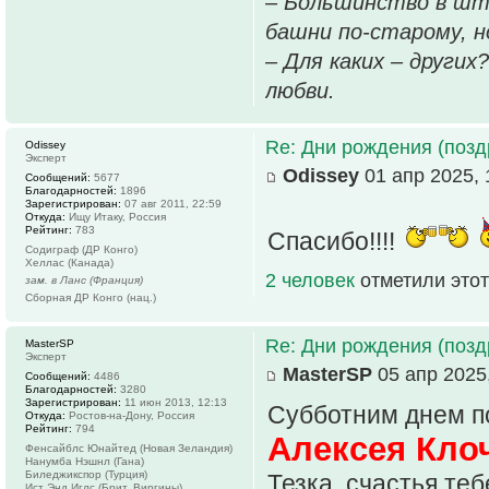
– Большинство в шт
башни по-старому, но
– Для каких – других
любви.
Re: Дни рождения (поз
Odissey
Эксперт
Odissey
01 апр 2025, 
Сообщений:
5677
Благодарностей:
1896
Зарегистрирован:
07 авг 2011, 22:59
Откуда:
Ищу Итаку, Россия
Рейтинг:
783
Спасибо!!!!
Содиграф (ДР Конго)
Хеллас (Канада)
2 человек
отметили этот
зам. в Ланс (Франция)
Сборная ДР Конго (нац.)
Re: Дни рождения (поз
MasterSP
Эксперт
MasterSP
05 апр 2025,
Сообщений:
4486
Благодарностей:
3280
Зарегистрирован:
11 июн 2013, 12:13
Субботним днем п
Откуда:
Ростов-на-Дону, Россия
Рейтинг:
794
Алексея Клоч
Фенсайблс Юнайтед (Новая Зеландия)
Нанумба Нэшнл (Гана)
Биледжикспор (Турция)
Тезка, счастья те
Ист Энд Иглс (Брит. Виргины)