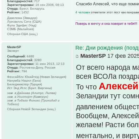
Благодарностей:
717
Спасибо Алексей, что еще помн
Зарегистрирован:
16 сен 2006, 08:13
Откуда:
Брест, Беларусь
Рейтинг:
1452
4 человек
отметили этот пост как понрав
Дакилема (Эквадор)
Луисвилль Сити (США)
Поверь в мечту и она поверит в тебя!!!
Фула Эдифис (Чад)
СЭМБ (Малайзия)
Сборная США (нац.)
Re: Дни рождения (поз
MasterSP
Эксперт
MasterSP
17 фев 2025
Сообщений:
4486
Благодарностей:
3280
Зарегистрирован:
11 июн 2013, 12:13
От всего народа м
Откуда:
Ростов-на-Дону, Россия
Рейтинг:
794
всея ВСОЛа поздр
Фенсайблс Юнайтед (Новая Зеландия)
Нанумба Нэшнл (Гана)
Алексей 
Биледжикспор (Турция)
То что
Ист Энд Иглс (Брит. Виргины)
зам. в Дайнава (Алитус, Литва)
Зеландии тут сомне
зам. в Униспорт (Камерун)
зам. в Тобаго Финикс (Тринидад и
Тобаго)
давлением общес
Сборная Новой Зеландии (нац.)
Вообщем, Алексей 
желаем! Расти бол
ментально, и вирт