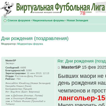
Список форумов
‹
Национальные форумы
‹
Новая Зеландия
Дни рождения (поздравления)
Модератор:
Модераторы форума
Re: Дни рождения (поз
MasterSP
Эксперт
MasterSP
15 фев 2025
Сообщений:
4486
Благодарностей:
3280
Зарегистрирован:
11 июн 2013, 12:13
Бывших маори не б
Откуда:
Ростов-на-Дону, Россия
Рейтинг:
794
день рождения наш
Фенсайблс Юнайтед (Новая Зеландия)
Нанумба Нэшнл (Гана)
Биледжикспор (Турция)
чемпионов и прост
Ист Энд Иглс (Брит. Виргины)
лангольер-15
зам. в Дайнава (Алитус, Литва)
зам. в Униспорт (Камерун)
зам. в Тобаго Финикс (Тринидад и
Много говорить об
Тобаго)