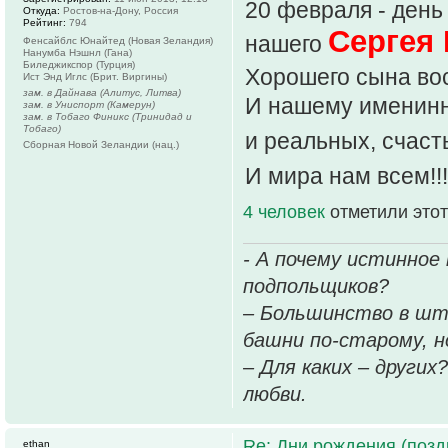
20 февраля - ден
Откуда:
Ростов-на-Дону, Россия
Рейтинг:
794
Сергея 
нашего
Фенсайблс Юнайтед (Новая Зеландия)
Нанумба Нэшнл (Гана)
Биледжикспор (Турция)
Хорошего сына вос
Ист Энд Иглс (Брит. Виргины)
зам. в Дайнава (Алитус, Литва)
И нашему именинни
зам. в Униспорт (Камерун)
зам. в Тобаго Финикс (Тринидад и
Тобаго)
и реальных, счасть
Сборная Новой Зеландии (нац.)
И мира нам всем!!
4 человек
отметили этот
- А почему истинное
подпольщиков?
– Большинство в шт
башни по-старому, но
– Для каких – других
любви.
Re: Дни рождения (поз
ethan