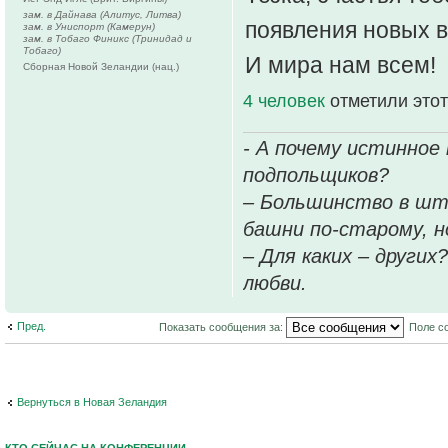
зам. в Дайнава (Алитус, Литва)
появления новых в
зам. в Униспорт (Камерун)
зам. в Тобаго Финикс (Тринидад и
Тобаго)
И мира нам всем!
Сборная Новой Зеландии (нац.)
4 человек
отметили этот
- А почему истинное
подпольщиков?
– Большинство в шт
башни по-старому, но
– Для каких – других
любви.
Пред.
Показать сообщения за:
Поле с
Вернуться в Новая Зеландия