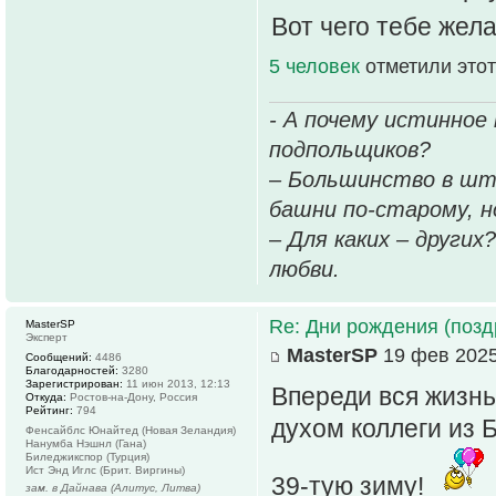
Вот чего тебе жела
5 человек
отметили этот
- А почему истинное
подпольщиков?
– Большинство в шт
башни по-старому, но
– Для каких – других
любви.
Re: Дни рождения (поз
MasterSP
Эксперт
MasterSP
19 фев 2025
Сообщений:
4486
Благодарностей:
3280
Зарегистрирован:
11 июн 2013, 12:13
Впереди вся жизнь
Откуда:
Ростов-на-Дону, Россия
Рейтинг:
794
духом коллеги из 
Фенсайблс Юнайтед (Новая Зеландия)
Нанумба Нэшнл (Гана)
Биледжикспор (Турция)
Ист Энд Иглс (Брит. Виргины)
39-тую зиму!
зам. в Дайнава (Алитус, Литва)