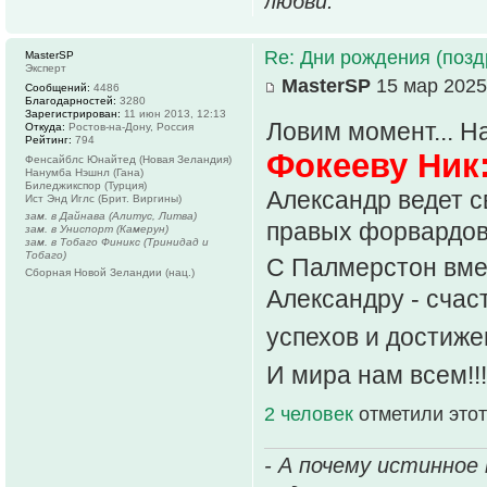
любви.
Re: Дни рождения (поз
MasterSP
Эксперт
MasterSP
15 мар 2025
Сообщений:
4486
Благодарностей:
3280
Зарегистрирован:
11 июн 2013, 12:13
Ловим момент... 
Откуда:
Ростов-на-Дону, Россия
Рейтинг:
794
Фокееву Ник:
Фенсайблс Юнайтед (Новая Зеландия)
Нанумба Нэшнл (Гана)
Биледжикспор (Турция)
Александр ведет с
Ист Энд Иглс (Брит. Виргины)
зам. в Дайнава (Алитус, Литва)
правых форвардов
зам. в Униспорт (Камерун)
зам. в Тобаго Финикс (Тринидад и
Тобаго)
С Палмерстон вмест
Сборная Новой Зеландии (нац.)
Александру - счас
успехов и достиже
И мира нам всем!!
2 человек
отметили этот
- А почему истинное