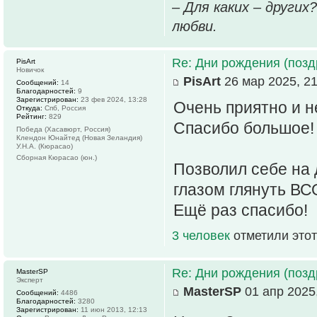
– Для каких – других
любви.
Re: Дни рождения (поз
PisArt
Новичок
PisArt
26 мар 2025, 21
Сообщений:
14
Благодарностей:
9
Зарегистрирован:
23 фев 2024, 13:28
Очень приятно и н
Откуда:
Спб, Россия
Рейтинг:
829
Спасибо большое!
Победа (Хасавюрт, Россия)
Клендон Юнайтед (Новая Зеландия)
У.Н.А. (Кюрасао)
Сборная Кюрасао (юн.)
Позволил себе на 
глазом глянуть ВСО
Ещё раз спасибо!
3 человек
отметили этот
Re: Дни рождения (поз
MasterSP
Эксперт
MasterSP
01 апр 2025,
Сообщений:
4486
Благодарностей:
3280
Зарегистрирован:
11 июн 2013, 12:13