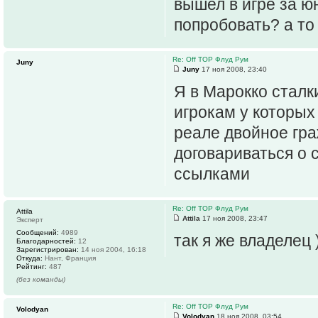
вышел в игре за ю
попробовать? а то
Re: Off TOP Флуд Рум
Juny
Juny
17 ноя 2008, 23:40
Я в Марокко сталк
игрокам у которых
реале двойное гра
договариваться о 
ссылками
Re: Off TOP Флуд Рум
Attila
Attila
17 ноя 2008, 23:47
Эксперт
Сообщений:
4989
так я же владелец 
Благодарностей:
12
Зарегистрирован:
14 ноя 2004, 16:18
Откуда:
Нант, Франция
Рейтинг:
487
(без команды)
Re: Off TOP Флуд Рум
Volodyan
Volodyan
18 ноя 2008, 03:54