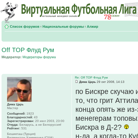
Список форумов
‹
Национальные форумы
‹
Алжир
Off TOP Флуд Рум
Модератор:
Модераторы форума
Re: Off TOP Флуд Рум
Дима Царь
29 окт 2008, 14:13
по Бискре скучаю 
то, что грит Аттил
Дима Царь
конца опять же из
Мастер
Сообщений:
1923
менегерам топовых
Благодарностей:
43
Зарегистрирован:
20 июл 2003, 23:00
Откуда:
Беларусь, а не Белоруссия!
Бискра в Д-2?
Рейтинг:
531
Бешикташ (Турция)
н-да, а когда-то К
Вилмингтон Хаммерхед (США)