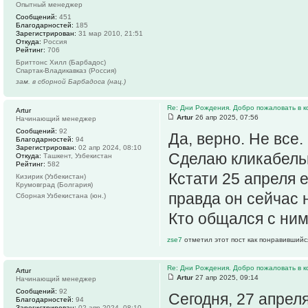
Опытный менеджер
Сообщений:
451
Благодарностей:
185
Зарегистрирован:
31 мар 2010, 21:51
Откуда:
Россия
Рейтинг:
706
Бриттонс Хилл (Барбадос)
Спартак-Владикавказ (Россия)
зам. в сборной Барбадоса (нац.)
Re: Дни Рождения. Добро пожаловать в к
Artur
Artur
26 апр 2025, 07:56
Начинающий менеджер
Сообщений:
92
Да, верно. Не все.
Благодарностей:
94
Зарегистрирован:
02 апр 2024, 08:10
Сделаю кликабель
Откуда:
Ташкент, Узбекистан
Рейтинг:
582
Кстати 25 апреля 
Кизирик (Узбекистан)
Крумовград (Болгария)
правда он сейчас н
Сборная Узбекистана (юн.)
Кто общался с ни
zse7
отметил этот пост как понравившийс
Re: Дни Рождения. Добро пожаловать в к
Artur
Artur
27 апр 2025, 09:14
Начинающий менеджер
Сообщений:
92
Сегодня, 27 апрел
Благодарностей:
94
Зарегистрирован:
02 апр 2024, 08:10