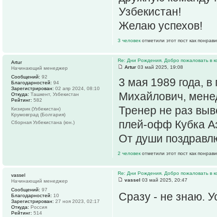
Узбекистан!
Желаю успехов!
3 человек
отметили этот пост как понрав
Re: Дни Рождения. Добро пожаловать в к
Artur
Artur
03 май 2025, 19:08
Начинающий менеджер
Сообщений:
92
3 мая 1989 года, в
Благодарностей:
94
Зарегистрирован:
02 апр 2024, 08:10
Михайлович, менед
Откуда:
Ташкент, Узбекистан
Рейтинг:
582
Тренер не раз вы
Кизирик (Узбекистан)
Крумовград (Болгария)
плей-офф Кубка А
Сборная Узбекистана (юн.)
От души поздравл
2 человек
отметили этот пост как понрав
Re: Дни Рождения. Добро пожаловать в к
vassel
vassel
03 май 2025, 20:47
Начинающий менеджер
Сообщений:
97
Сразу - не знаю. У
Благодарностей:
10
Зарегистрирован:
27 ноя 2023, 02:17
Откуда:
Россия
Рейтинг:
514