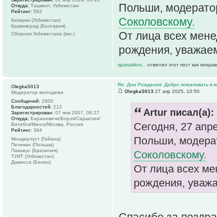
Польши, модерато
Откуда:
Ташкент, Узбекистан
Рейтинг:
582
Соколовскому.
Кизирик (Узбекистан)
Крумовград (Болгария)
От лица всех мен
Сборная Узбекистана (юн.)
рождения, уважае
spartakkov...
отметил этот пост как понра
Re: Дни Рождения. Добро пожаловать в к
OlegkaS013
OlegkaS013
27 апр 2025, 10:50
Модератор молодежи
Сообщений:
2600
Благодарностей:
212
Artur писал(а):
Зарегистрирован:
07 янв 2007, 08:27
Откуда:
Барановичи/Борзя/Сарыозек/
Сегодня, 27 апр
Витебск/Минск/Москва, Россия
Рейтинг:
364
Польши, модера
Мондерлуст (Гайана)
Пеликан (Польша)
Пакажус (Бразилия)
Соколовскому.
ТУИТ (Узбекистан)
Дамисса (Бенин)
От лица всех м
рождения, уваж
Спасибо за поздра