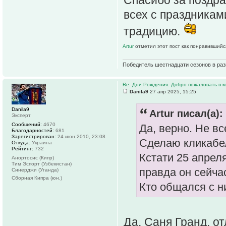
всех с праздникам
традицию.
Artur
отметил этот пост как понравившийс
Победитель шестнадцати сезонов в раз
Re: Дни Рождения. Добро пожаловать в к
Danila9
27 апр 2025, 15:25
Danila9
Artur писал(а):
Эксперт
Сообщений:
4670
Да, верно. Не вс
Благодарностей:
681
Зарегистрирован:
24 июн 2010, 23:08
Сделаю кликабел
Откуда:
Украина
Рейтинг:
732
Кстати 25 апрел
Анортосис (Кипр)
Тим Эспорт (Узбекистан)
правда он сейчас
Синерджи (Уганда)
Сборная Кипра (юн.)
Кто общался с 
Да, Саня Гранд, о