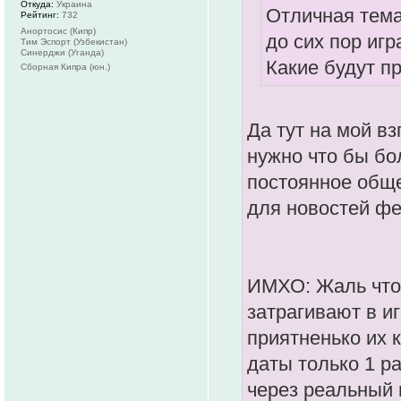
Откуда:
Украина
Отличная тема.
Рейтинг:
732
Анортосис (Кипр)
до сих пор игр
Тим Эспорт (Узбекистан)
Синерджи (Уганда)
Какие будут п
Сборная Кипра (юн.)
Да тут на мой в
нужно что бы бо
постоянное обще
для новостей ф
ИМХО: Жаль что 
затрагивают в иг
приятненько их к
даты только 1 р
через реальный 