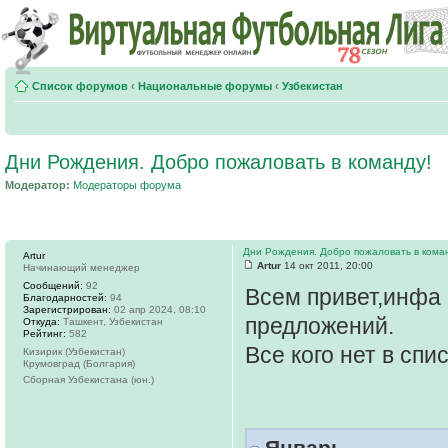
Список форумов
‹
Национальные форумы
‹
Узбекистан
Дни Рождения. Добро пожаловать в команду!
Модератор:
Модераторы форума
Дни Рождения. Добро пожаловать в кома
Artur
Artur
14 окт 2011, 20:00
Начинающий менеджер
Сообщений:
92
Всем привет,инфа
Благодарностей:
94
Зарегистрирован:
02 апр 2024, 08:10
предложений.
Откуда:
Ташкент, Узбекистан
Рейтинг:
582
Все кого нет в спи
Кизирик (Узбекистан)
Крумовград (Болгария)
Сборная Узбекистана (юн.)
Январь