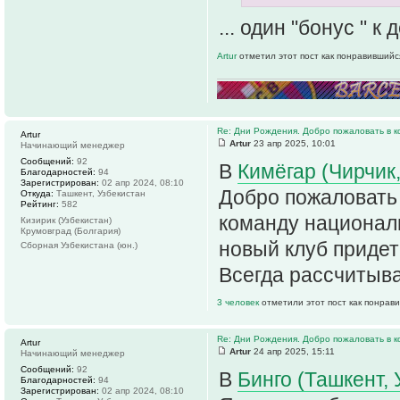
... один "бонус " 
Artur
отметил этот пост как понравившийс
Re: Дни Рождения. Добро пожаловать в к
Artur
Artur
23 апр 2025, 10:01
Начинающий менеджер
Сообщений:
92
В
Кимёгар (Чирчик
Благодарностей:
94
Зарегистрирован:
02 апр 2024, 08:10
Добро пожаловать
Откуда:
Ташкент, Узбекистан
Рейтинг:
582
команду национал
Кизирик (Узбекистан)
Крумовград (Болгария)
новый клуб придет
Сборная Узбекистана (юн.)
Всегда рассчитыв
3 человек
отметили этот пост как понрав
Re: Дни Рождения. Добро пожаловать в к
Artur
Artur
24 апр 2025, 15:11
Начинающий менеджер
Сообщений:
92
В
Бинго (Ташкент, 
Благодарностей:
94
Зарегистрирован:
02 апр 2024, 08:10