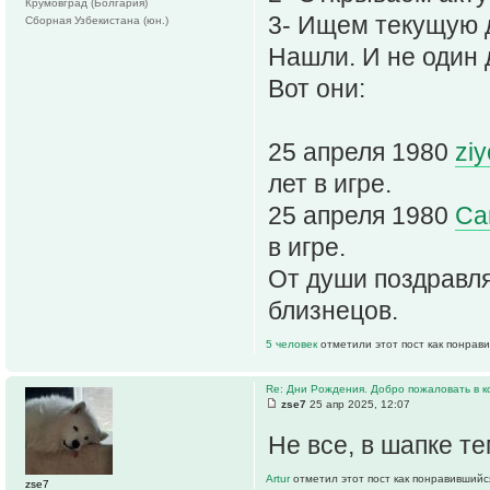
Крумовград (Болгария)
3- Ищем текущую д
Сборная Узбекистана (юн.)
Нашли. И не один 
Вот они:
25 апреля 1980
zi
лет в игре.
25 апреля 1980
Са
в игре.
От души поздравл
близнецов.
5 человек
отметили этот пост как понрав
Re: Дни Рождения. Добро пожаловать в к
zse7
25 апр 2025, 12:07
Не все, в шапке т
Artur
отметил этот пост как понравившийс
zse7