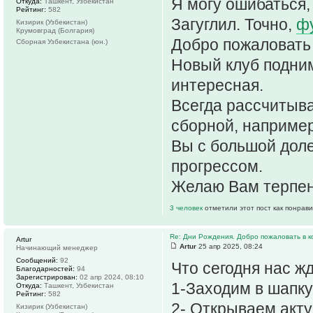
Я могу ошибаться,
Откуда:
Ташкент, Узбекистан
Рейтинг:
582
Загуглил. Точно,
фу
Кизирик (Узбекистан)
Крумовград (Болгария)
Добро пожаловать 
Сборная Узбекистана (юн.)
Новый клуб подним
интересная.
Всегда рассчитыв
сборной, наприме
Вы с большой доле
прогрессом.
Желаю Вам терпен
3 человек
отметили этот пост как понрав
Re: Дни Рождения. Добро пожаловать в к
Artur
Artur
25 апр 2025, 08:24
Начинающий менеджер
Сообщений:
92
Что сегодня нас ж
Благодарностей:
94
Зарегистрирован:
02 апр 2024, 08:10
1-Заходим в шапку
Откуда:
Ташкент, Узбекистан
Рейтинг:
582
2- Открываем акту
Кизирик (Узбекистан)