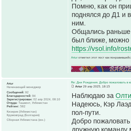
Помню, как он при
поднялся до Д1 и 
ним.
Общались раньше, 
был ближе, можно 
https://vsol.info/r
Artur
отметил этот пост как понравившийс
Re: Дни Рождения. Добро пожаловать в к
Artur
Artur
29 апр 2025, 18:15
Начинающий менеджер
Сообщений:
92
Наблюдаю за
Олти
Благодарностей:
94
Зарегистрирован:
02 апр 2024, 08:10
Надеюсь, Кэр Лаэд
Откуда:
Ташкент, Узбекистан
Рейтинг:
582
пол-пути.
Кизирик (Узбекистан)
Крумовград (Болгария)
Добро пожаловать 
Сборная Узбекистана (юн.)
дружную команду 