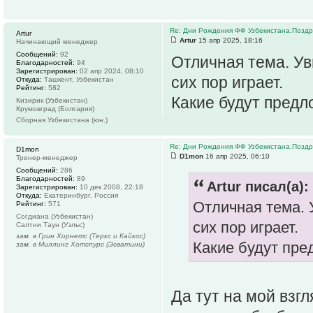
Re: Дни Рождения ФФ Узбекистана.Поздр
Artur
Artur
15 апр 2025, 18:16
Начинающий менеджер
Сообщений:
92
Отличная тема. Увы
Благодарностей:
94
Зарегистрирован:
02 апр 2024, 08:10
сих пор играет.
Откуда:
Ташкент, Узбекистан
Рейтинг:
582
Какие будут пред
Кизирик (Узбекистан)
Крумовград (Болгария)
Сборная Узбекистана (юн.)
Re: Дни Рождения ФФ Узбекистана.Поздр
D1mon
D1mon
16 апр 2025, 06:10
Тренер-менеджер
Сообщений:
286
Благодарностей:
89
Artur писал(а):
Зарегистрирован:
10 дек 2008, 22:18
Откуда:
Екатеринбург, Россия
Отличная тема. У
Рейтинг:
571
Согдиана (Узбекистан)
сих пор играет.
Салтни Таун (Уэльс)
зам. в Грин Хорнетс (Теркс и Кайкос)
Какие будут пр
зам. в Миллинг Хотспурс (Эсватини)
Да тут на мой взгл