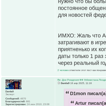
нужно что бы боль
постоянное общени
для новостей фед
ИМХО: Жаль что А 
затрагивают в игре
приятненько их коп
даты только 1 раз
через реальный го
2 человек
отметили этот пост как понрав
Re: Дни Рождения ФФ Узбекистана.Поздр
Danila9
16 апр 2025, 11:16
Danila9
D1mon писал(а
Эксперт
Сообщений:
4670
Благодарностей:
681
Artur писал(а
Зарегистрирован:
24 июн 2010, 23:08