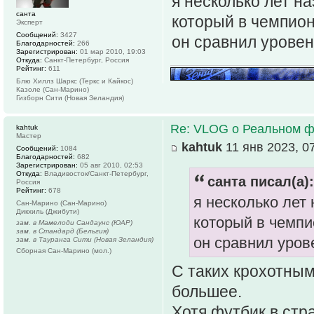
я несколько лет на
санта
который в чемпион
Эксперт
Сообщений:
3427
он сравнил уровен
Благодарностей:
266
Зарегистрирован:
01 мар 2010, 19:03
Откуда:
Санкт-Петербург, Россия
Рейтинг:
611
Блю Хиллз Шаркс (Теркс и Кайкос)
Казоле (Сан-Марино)
Гизборн Сити (Новая Зеландия)
Re: VLOG о Реальном ф
kahtuk
Мастер
kahtuk
11 янв 2023, 0
Сообщений:
1084
Благодарностей:
682
Зарегистрирован:
05 авг 2010, 02:53
Откуда:
Владивосток/Санкт-Петербург,
санта писал(а):
Россия
Рейтинг:
678
я несколько лет 
Сан-Марино (Сан-Марино)
Дикхиль (Джибути)
который в чемпи
зам. в Мамелоди Сандаунс (ЮАР)
зам. в Стандард (Бельгия)
он сравнил уров
зам. в Тауранга Сити (Новая Зеландия)
Сборная Сан-Марино (мол.)
С таких крохотны
большее.
Хотя футбик в стр