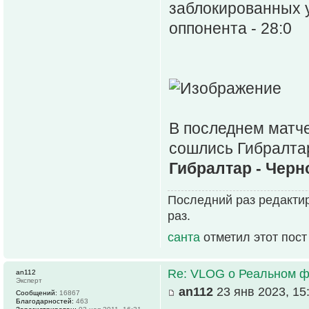
заблокированных 
оппонента - 28:0
В последнем матче
сошлись Гибралтар
Гибралтар - Черн
Последний раз редактир
раз.
санта
отметил этот пост
Re: VLOG о Реальном ф
an112
Эксперт
an112
23 янв 2023, 15
Сообщений:
16867
Благодарностей:
463