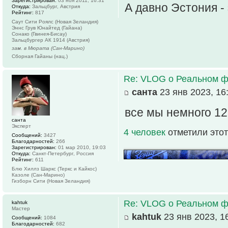
Зарегистрирован:
03 ноя 2011, 16:31
А давно Эстония -
Откуда:
Зальцбург, Австрия
Рейтинг:
817
Саут Сити Роялс (Новая Зеландия)
Эннс Грув Юнайтед (Гайана)
Сонако (Гвинея-Бисау)
Зальцбургер АК 1914 (Австрия)
зам. в Мюрата (Сан-Марино)
Сборная Гайаны (нац.)
Re: VLOG о Реальном ф
санта
23 янв 2023, 16
все мы немного 1
санта
Эксперт
4 человек
отметили этот
Сообщений:
3427
Благодарностей:
266
Зарегистрирован:
01 мар 2010, 19:03
Откуда:
Санкт-Петербург, Россия
Рейтинг:
611
Блю Хиллз Шаркс (Теркс и Кайкос)
Казоле (Сан-Марино)
Гизборн Сити (Новая Зеландия)
Re: VLOG о Реальном ф
kahtuk
Мастер
kahtuk
23 янв 2023, 1
Сообщений:
1084
Благодарностей:
682