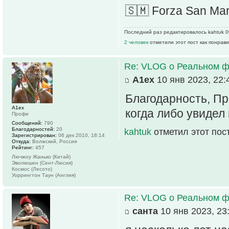
🇸🇲 Forza San Mar
Последний раз редактировалось kahtuk 09
2 человек
отметили этот пост как понрав
Re: VLOG о Реальном ф
А1ех
10 янв 2023, 22:
Благодарность, Пр
А1ех
когда либо увидел
Профи
Сообщений:
790
Благодарностей:
20
kahtuk
отметил этот пос
Зарегистрирован:
06 дек 2010, 18:14
Откуда:
Волжский, Россия
Рейтинг:
457
Лючжоу Жанько (Китай)
Эволюшен (Сент-Люсия)
Космос (Лесото)
Уоррингтон Таун (Англия)
Re: VLOG о Реальном ф
санта
10 янв 2023, 23