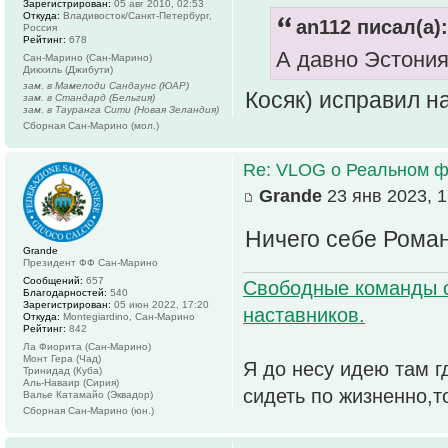
Зарегистрирован:
05 авг 2010, 02:53
Откуда:
Владивосток/Санкт-Петербург,
an112 писал(а):
Россия
Рейтинг:
678
А давно Эстония
Сан-Марино (Сан-Марино)
Дикхиль (Джибути)
зам. в Мамелоди Сандаунс (ЮАР)
Косяк) исправил н
зам. в Стандард (Бельгия)
зам. в Тауранга Сити (Новая Зеландия)
Сборная Сан-Марино (мол.)
Re: VLOG о Реальном ф
Grande
23 янв 2023, 1
Ничего себе Рома
Grande
Президент ФФ Сан-Марино
Сообщений:
657
Свободные команды 
Благодарностей:
540
Зарегистрирован:
05 июн 2022, 17:20
наставников.
Откуда:
Montegiardino, Сан-Марино
Рейтинг:
842
Ла Фиорита (Сан-Марино)
Монт Гера (Чад)
Я до несу идею там г
Тринидад (Куба)
Аль-Наваир (Сирия)
сидеть по жизненно,т
Валье Катамайо (Эквадор)
Сборная Сан-Марино (юн.)