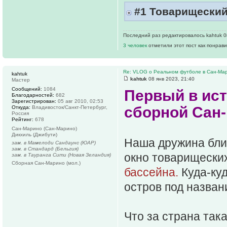
#1 Товарищеский
Последний раз редактировалось kahtuk 08
3 человек
отметили этот пост как понрав
Re: VLOG о Реальном футболе в Сан-Ма
kahtuk
kahtuk
08 янв 2023, 21:40
Мастер
Сообщений:
1084
Первый в ис
Благодарностей:
682
Зарегистрирован:
05 авг 2010, 02:53
сборной Сан
Откуда:
Владивосток/Санкт-Петербург,
Россия
Рейтинг:
678
Сан-Марино (Сан-Марино)
Дикхиль (Джибути)
Наша дружина близ
зам. в Мамелоди Сандаунс (ЮАР)
зам. в Стандард (Бельгия)
окно товарищески
зам. в Тауранга Сити (Новая Зеландия)
Сборная Сан-Марино (мол.)
бассейна.
Куда-ку
остров под назва
Что за страна так