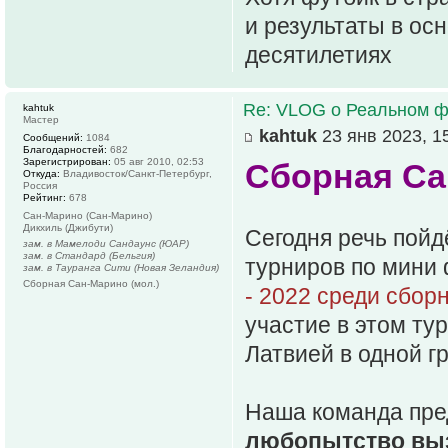
и результаты в ос
десятилетиях
Re: VLOG о Реальном ф
kahtuk
Мастер
kahtuk
23 янв 2023, 1
Сообщений:
1084
Благодарностей:
682
Зарегистрирован:
05 авг 2010, 02:53
Сборная Са
Откуда:
Владивосток/Санкт-Петербург,
Россия
Рейтинг:
678
Сан-Марино (Сан-Марино)
Дикхиль (Джибути)
Сегодня речь пойд
зам. в Мамелоди Сандаунс (ЮАР)
зам. в Стандард (Бельгия)
турниров по мини
зам. в Тауранга Сити (Новая Зеландия)
Сборная Сан-Марино (мол.)
- 2022 среди сборн
участие в этом ту
Латвией в одной гр
Наша команда пре
любопытство выз