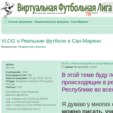
Список форумов
‹
Национальные форумы
‹
Сан-Марино
VLOG о Реальном футболе в Сан-Марино
Модератор:
Модераторы форума
VLOG о Реальном футболе в Сан-Марин
kahtuk
kahtuk
06 янв 2023, 21:37
Мастер
Сообщений:
1084
В этой теме буду 
Благодарностей:
682
Зарегистрирован:
05 авг 2010, 02:53
происходящие в р
Откуда:
Владивосток/Санкт-Петербург,
Россия
Рейтинг:
678
Республике во все
Сан-Марино (Сан-Марино)
Дикхиль (Джибути)
зам. в Мамелоди Сандаунс (ЮАР)
зам. в Стандард (Бельгия)
Я думаю у многих 
зам. в Тауранга Сити (Новая Зеландия)
Сборная Сан-Марино (мол.)
можно писать, уч