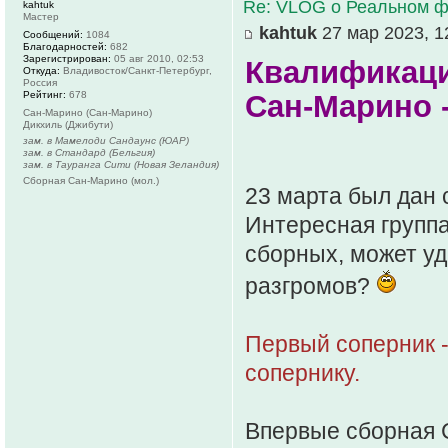
Re: VLOG о Реальном ф
kahtuk
Мастер
kahtuk
27 мар 2023, 1
Сообщений:
1084
Благодарностей:
682
Зарегистрирован:
05 авг 2010, 02:53
Квалификаци
Откуда:
Владивосток/Санкт-Петербург,
Россия
Рейтинг:
678
Сан-Марино 
Сан-Марино (Сан-Марино)
Дикхиль (Джибути)
зам. в Мамелоди Сандаунс (ЮАР)
зам. в Стандард (Бельгия)
зам. в Тауранга Сити (Новая Зеландия)
Сборная Сан-Марино (мол.)
23 марта был дан 
Интересная группа
сборных, может уд
разгромов?
Первый соперник -
сопернику.
Впервые сборная 