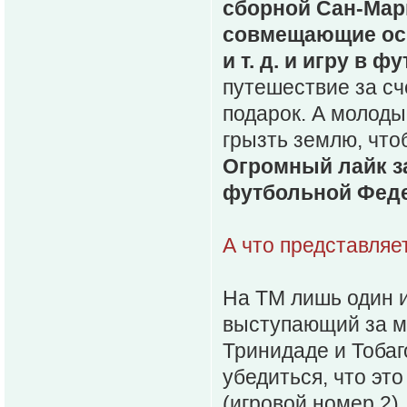
сборной Сан-Мари
совмещающие осно
и т. д. и игру в ф
путешествие за с
подарок. А молоды
грызть землю, что
Огромный лайк за
футбольной Феде
А что представляе
На ТМ лишь один и
выступающий за ме
Тринидаде и Тобаг
убедиться, что эт
(игровой номер 2).