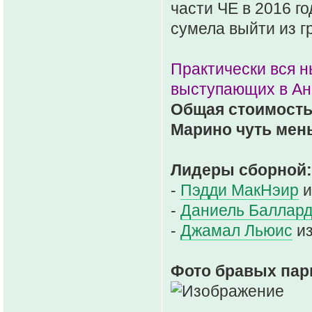
части ЧЕ в 2016 го
сумела выйти из г
Практически вся н
выступающих в Анг
Общая стоимость и
Марино чуть мень
Лидеры сборной:
-
Пэдди МакНэир
и
-
Даниель Баллар
-
Джамал Льюис
из
Фото бравых пар