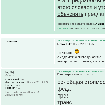
P.S. Предлагаю в
этого словаря и у
объяснять
предлаг
Последний раз редактировалось
A-Slane
4 человек
отметили этот пост как понрав
Re: Словарь ВСОЛовского жаргона и сок
TsvetkoFF
TsvetkoFF
13 авг 2013, 14:25
любопытно
с ходу можно много добавить:
вингер, ростер, тренька, физа, 
Re: Словарь ВСОЛовского жаргона и сок
Maj Major
Maj Major
13 авг 2013, 14:38
Эксперт
Сообщений:
5612
ос- общая стоимо
Зарегистрирован:
12 фев 2011, 21:36
Откуда:
Лида
феда
Рейтинг:
497
Стад Плабеннекуа (Франция)
през
Лорум (Вануату)
транс