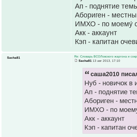
Ап - поднятие тем
Абориген - местн
ИМХО - по моему́
Акк - аккаунт
Кэп - капитан оче
Re: Словарь ВСОЛовского жаргона и сок
Sacha81
Sacha81
13 авг 2013, 17:10
саша2010 писал
Нуб - новичок в 
Ап - поднятие т
Абориген - мест
ИМХО - по моем
Акк - аккаунт
Кэп - капитан о