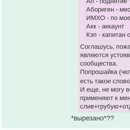
Ап - поднятие
Абориген - ме
ИМХО - по мое
Акк - аккаунт
Кэп - капитан 
Соглашусь, пожа
являются устояв
сообщества.
Попрошайка (че
есть такое слов
И еще, не могу 
применяют к мен
слив+грубую+отд
*вырезано*??