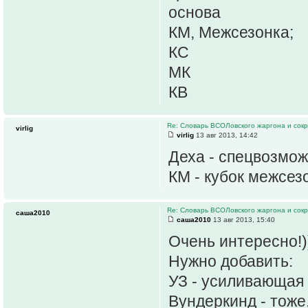
основа
КМ, Межсезонка;
КС
МК
КВ
Re: Словарь ВСОЛовского жаргона и сок
virlig
virlig
13 авг 2013, 14:42
Деха - спецвозмож
КМ - кубок межсез
Re: Словарь ВСОЛовского жаргона и сок
саша2010
саша2010
13 авг 2013, 15:40
Очень интересно!)
Нужно добавить:
УЗ - усиливающая
Вундеркинд - тоже,