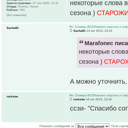
некоторые слова ви
Зарегистрирован:
07 сен 2006, 12:11
Откуда:
Плзень, Чехия
Рейтинг:
500
сезона )
СТАРОЖ
(без команды)
Re: Словарь ВСОЛовского жаргона и сок
Sacha81
Sacha81
14 окт 2013, 23:22
Marafonec писа
некоторые слова 
сезона )
СТАРО
А можно уточнить,
Re: Словарь ВСОЛовского жаргона и сок
rockstar
rockstar
16 окт 2013, 13:16
ссзи- "Спасибо соп
Показать сообщения за:
Поле сорти