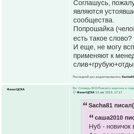
Соглашусь, пожалу
являются устоявш
сообщества.
Попрошайка (чело
есть такое слово?
И еще, не могу в
применяют к менед
слив+грубую+отдых
Последний раз редактировалось
Sacha8
Re: Словарь ВСОЛовского жаргона и сок
ФанатЦСКА
ФанатЦСКА
13 авг 2013, 17:17
Sacha81 писал(
саша2010 пис
Нуб - новичок 