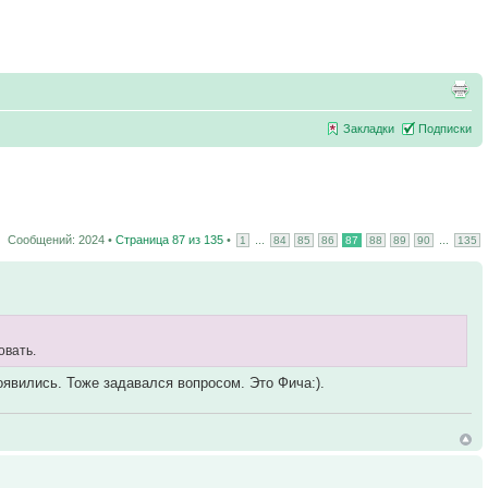
Закладки
Подписки
Сообщений: 2024 •
Страница
87
из
135
•
...
...
1
84
85
86
87
88
89
90
135
овать.
появились. Тоже задавался вопросом. Это Фича:).