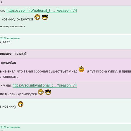
ь.
 нас
https://vsol.info/national_t ... ?season=74
в новинку окажутся
как понравившийся.
ВСЕМ новичков
, 14:20
рявцев писал(а):
n писал(а):
ть не знал, что такая сборная существует у нас
, а тут игрока купил, и пр
л спросить.
х у нас
https://vsol.info/national_t ... ?season=74
ие в новинку окажутся
в новинку
ВСЕМ новичков