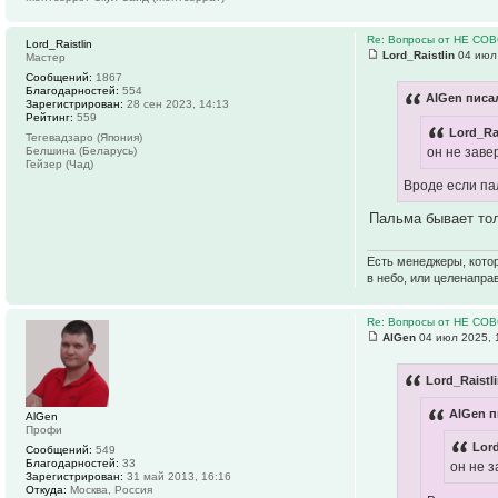
Re: Вопросы от НЕ СО
Lord_Raistlin
Lord_Raistlin
04 июл 
Мастер
Сообщений:
1867
Благодарностей:
554
AlGen писал
Зарегистрирован:
28 сен 2023, 14:13
Рейтинг:
559
Lord_Rai
Тегевадзаро (Япония)
он не заве
Белшина (Беларусь)
Гейзер (Чад)
Вроде если па
Пальма бывает тол
Есть менеджеры, котор
в небо, или целенапра
Re: Вопросы от НЕ СО
AlGen
04 июл 2025, 
Lord_Raistl
AlGen п
AlGen
Профи
Lord
Сообщений:
549
Благодарностей:
33
он не 
Зарегистрирован:
31 май 2013, 16:16
Откуда:
Москва, Россия