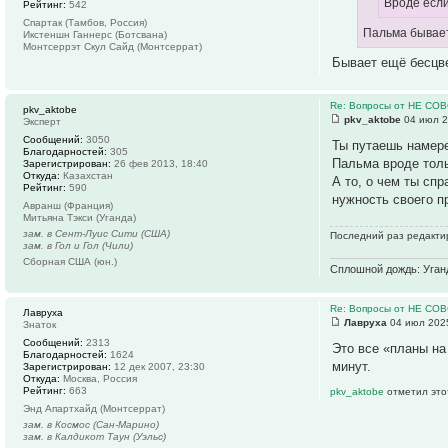
Вроде если
Рейтинг:
542
Спартак (Тамбов, Россия)
Пальма бывает
Икстеншн Ганнерс (Ботсвана)
Монтсеррэт Скул Сайд (Монтсеррат)
Бывает ещё бесцве
Re: Вопросы от НЕ СО
pkv_aktobe
pkv_aktobe
04 июл 2
Эксперт
Сообщений:
3050
Ты путаешь намере
Благодарностей:
305
Пальма вроде толь
Зарегистрирован:
26 фев 2013, 18:40
Откуда:
Казахстан
А то, о чем ты сп
Рейтинг:
590
нужность своего п
Авранш (Франция)
Митьяна Тэкси (Уганда)
зам. в Сент-Луис Сити (США)
Последний раз редактир
зам. в Гол и Гол (Чили)
Сборная США (юн.)
Сплошной дождь: Уганда
Re: Вопросы от НЕ СО
Лавруха
Лавруха
04 июл 2025
Знаток
Сообщений:
2313
Это все «планы на
Благодарностей:
1624
минут.
Зарегистрирован:
12 дек 2007, 23:30
Откуда:
Москва, Россия
Рейтинг:
663
pkv_aktobe
отметил это
Энд Апартхайд (Монтсеррат)
зам. в Космос (Сан-Марино)
зам. в Калдикот Таун (Уэльс)