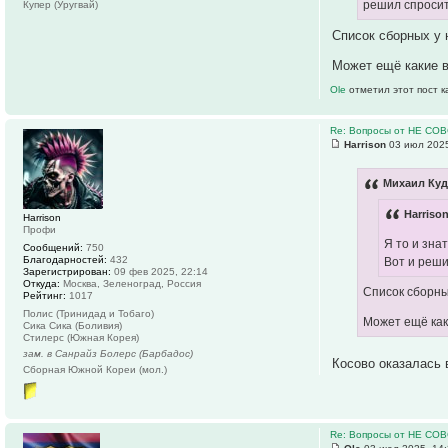
решил спросит
Купер (Уругвай)
Список сборных у
Может ещё какие 
Ole
отметил этот пост 
Re: Вопросы от НЕ СО
Harrison
03 июл 2025
Михаил Куд
Harriso
Harrison
Профи
Я то и зна
Сообщений:
750
Благодарностей:
432
Вот и реши
Зарегистрирован:
09 фев 2025, 22:14
Откуда:
Москва, Зеленоград, Россия
Список сборны
Рейтинг:
1017
Полис (Тринидад и Тобаго)
Может ещё как
Сика Сика (Боливия)
Стилерс (Южная Корея)
зам. в Санрайз Болерс (Барбадос)
Косово оказалась 
Сборная Южной Кореи (мол.)
Re: Вопросы от НЕ СО