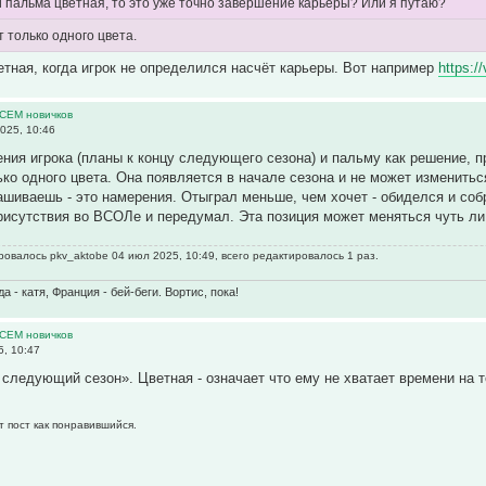
 пальма цветная, то это уже точно завершение карьеры? Или я путаю?
 только одного цвета.
тная, когда игрок не определился насчёт карьеры. Вот например
https:/
ВСЕМ новичков
025, 10:46
ния игрока (планы к концу следующего сезона) и пальму как решение, 
ко одного цвета. Она появляется в начале сезона и не может измениться
рашиваешь - это намерения. Отыграл меньше, чем хочет - обиделся и соб
рисутствия во ВСОЛе и передумал. Эта позиция может меняться чуть ли
овалось pkv_aktobe 04 июл 2025, 10:49, всего редактировалось 1 раз.
 - катя, Франция - бей-беги. Вортис, пока!
ВСЕМ новичков
, 10:47
 следующий сезон». Цветная - означает что ему не хватает времени на т
т пост как понравившийся.