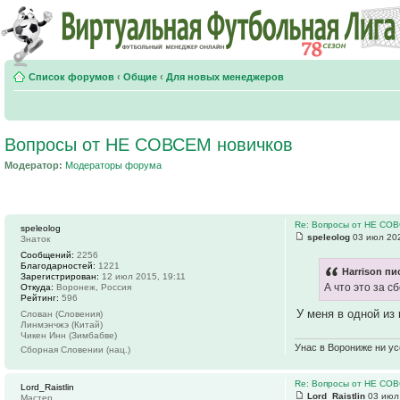
Список форумов
‹
Общие
‹
Для новых менеджеров
Вопросы от НЕ СОВСЕМ новичков
Модератор:
Модераторы форума
Re: Вопросы от НЕ СО
speleolog
speleolog
03 июл 202
Знаток
Сообщений:
2256
Благодарностей:
1221
Harrison пи
Зарегистрирован:
12 июл 2015, 19:11
А что это за 
Откуда:
Воронеж, Россия
Рейтинг:
596
У меня в одной из
Слован (Словения)
Линмэнчжэ (Китай)
Чикен Инн (Зимбабве)
Унас в Ворониже ни усё
Сборная Словении (нац.)
Re: Вопросы от НЕ СО
Lord_Raistlin
Lord_Raistlin
03 июл 
Мастер