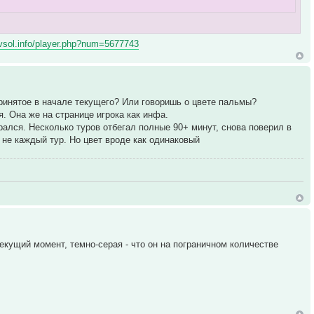
/vsol.info/player.php?num=5677743
принятое в начале текущего? Или говоришь о цвете пальмы?
. Она же на странице игрока как инфа.
рался. Несколько туров отбегал полные 90+ минут, снова поверил в
 не каждый тур. Но цвет вроде как одинаковый
екущий момент, темно-серая - что он на пограничном количестве