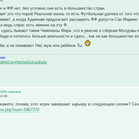
:32
н и ФФ нет, без условно они есть в большинство стран.
ает это что порой Реальная жизнь то есть Футбольная далека от того что
евает ,а когда Админам предлагают расширить ФФ допусти Сан Марино 
 а ведь спрос есть именно на эту Ф.
 сдесь бывают такие Чемпионы Мира ,что в реалие и сборная Молдовы мог
юди и хотелось больше реальности и сдесь , как ни как большинство и
Нас и не понимают Нас муж или ребёнок Ты.
уши.
BqemMVKI?si=PAdYoeGk2rwoEsAn
ВСЕМ новичков
10:06
кажите, почему этот игрок завершает карьеру в следующем сезоне? Сез
layer.php?num=5867379