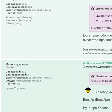
Сообщений:
1867
Благодарностей:
554
speleolog п
Зарегистрирован:
28 сен 2023, 14:13
Рейтинг:
559
Harriso
Тегевадзаро (Япония)
А что это 
Белшина (Беларусь)
Гейзер (Чад)
У меня в одно
Есть такая сборна
пиратства прошло
Есть менеджеры, котор
в небо, или целенапра
Re: Вопросы от НЕ СО
Михаил Кудрявцев
Михаил Кудрявцев
0
Профи
Сообщений:
891
Благодарностей:
4
Harrison пи
Зарегистрирован:
18 авг 2014, 07:04
А что это за 
Откуда:
Новокузнецк, Россия
Рейтинг:
527
Купер (Уругвай)
В свободных
Бонэйр (Бонайре)
Ну, а про Косово, 