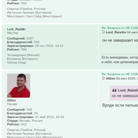
Рейтинг:
542
Спартак (Тамбов, Россия)
Икстеншн Ганнерс (Ботсвана)
Монтсеррэт Скул Сайд (Монтсеррат)
Re: Вопросы от НЕ СО
Lord_Raistlin
Lord_Raistlin
04 июл 
Мастер
Сообщений:
1867
он не завершает к
Благодарностей:
554
Зарегистрирован:
28 сен 2023, 14:13
Рейтинг:
559
Тегевадзаро (Япония)
Есть менеджеры, котор
Белшина (Беларусь)
в небо, или целенапра
Гейзер (Чад)
Re: Вопросы от НЕ СО
AlGen
04 июл 2025, 
Lord_Raistl
он не заверша
AlGen
Профи
Вроде если пальма
Сообщений:
549
Благодарностей:
33
Зарегистрирован:
31 май 2013, 16:16
Откуда:
Москва, Россия
Рейтинг:
542
Спартак (Тамбов, Россия)
Икстеншн Ганнерс (Ботсвана)
Монтсеррэт Скул Сайд (Монтсеррат)