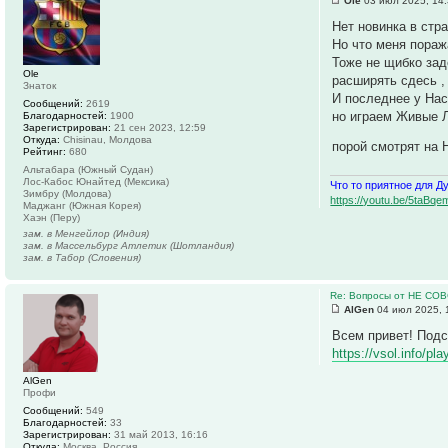
Ole
03 июл 2025, 14
Нет новинка в стра
Но что меня пораж
Тоже не щибко зад
Ole
расширять сдесь ,
Знаток
И последнее у Нас
Сообщений:
2619
но играем Живые Л
Благодарностей:
1900
Зарегистрирован:
21 сен 2023, 12:59
Откуда:
Chisinau, Молдова
порой смотрят на 
Рейтинг:
680
Альтабара (Южный Судан)
Лос-Кабос Юнайтед (Мексика)
Что то приятное для Д
Зимбру (Молдова)
https://youtu.be/5ta
Маджанг (Южная Корея)
Хаэн (Перу)
зам. в Менгейлор (Индия)
зам. в Массельбург Атлетик (Шотландия)
зам. в Табор (Словения)
Re: Вопросы от НЕ СО
AlGen
04 июл 2025, 
Всем привет! Подс
https://vsol.info/p
AlGen
Профи
Сообщений:
549
Благодарностей:
33
Зарегистрирован:
31 май 2013, 16:16
Откуда:
Москва, Россия