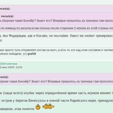
исал(а):
n писал(а):
за сборная такая Бонэйр? Знает кто? Впервые пришлось за тренера там прого
й из команд по результатам сезона после старения 2 игрока из этой страны по
я, без Федерации, как и Косово, но послабее. Квест ее любил тренироват
го
ые просто тупо отправляют состав на матч, а есть те, кто над этим составом и тактик
вленно победили...(с)
graf34
ВСЕМ новичков
3 июл 2025, 13:01
сал(а):
сборная такая Бонэйр? Знает кто? Впервые пришлось за тренера там проголос
 (чаще всего) клубах через определённое время часть игроков меняет 
 – остров у берегов Венесуэлы в южной части Карибского моря, прина
наверное, итак понятно