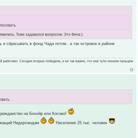
лосовать.
явились. Тоже задавался вопросом. Это Фича:).
ь и сбрасывать в фонд Чада потом...а так островок в районе
ой работают. Сегодня вторые победили, и не так важно, что они тупо попали пальцем
овать.
гражданство на Бонэйр или Косово!
длежащий Нидерландам
Население 25 тыс. человек