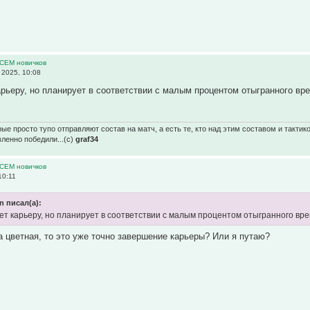
ВСЕМ новичков
2025, 10:08
арьеру, но планирует в соответствии с малым процентом отыгранного вр
ые просто тупо отправляют состав на матч, а есть те, кто над этим составом и тактик
вленно победили...(с)
graf34
ВСЕМ новичков
10:11
in писал(а):
ет карьеру, но планирует в соответствии с малым процентом отыгранного вр
 цветная, то это уже точно завершение карьеры? Или я путаю?