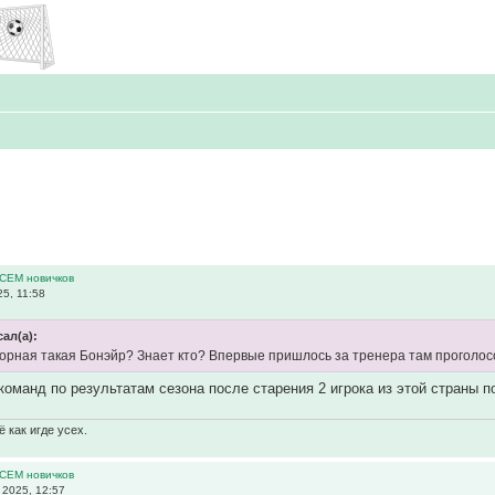
ВСЕМ новичков
5, 11:58
сал(а):
сборная такая Бонэйр? Знает кто? Впервые пришлось за тренера там проголос
 команд по результатам сезона после старения 2 игрока из этой страны 
 как игде усех.
ВСЕМ новичков
2025, 12:57