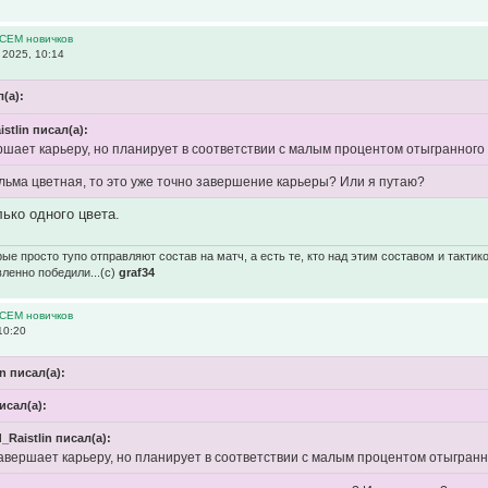
ВСЕМ новичков
2025, 10:14
(а):
stlin писал(а):
ршает карьеру, но планирует в соответствии с малым процентом отыгранного
льма цветная, то это уже точно завершение карьеры? Или я путаю?
ько одного цвета.
ые просто тупо отправляют состав на матч, а есть те, кто над этим составом и тактик
вленно победили...(с)
graf34
ВСЕМ новичков
10:20
in писал(а):
исал(а):
_Raistlin писал(а):
завершает карьеру, но планирует в соответствии с малым процентом отыгран