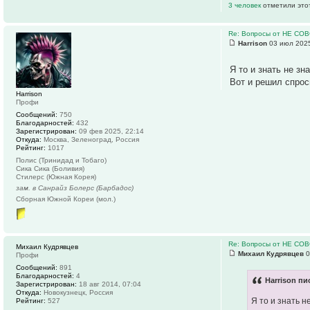
3 человек
отметили это
Re: Вопросы от НЕ СО
Harrison
03 июл 2025
Я то и знать не зн
Вот и решил спрос
Harrison
Профи
Сообщений:
750
Благодарностей:
432
Зарегистрирован:
09 фев 2025, 22:14
Откуда:
Москва, Зеленоград, Россия
Рейтинг:
1017
Полис (Тринидад и Тобаго)
Сика Сика (Боливия)
Стилерс (Южная Корея)
зам. в Санрайз Болерс (Барбадос)
Сборная Южной Кореи (мол.)
Re: Вопросы от НЕ СО
Михаил Кудрявцев
Михаил Кудрявцев
0
Профи
Сообщений:
891
Благодарностей:
4
Harrison пи
Зарегистрирован:
18 авг 2014, 07:04
Откуда:
Новокузнецк, Россия
Я то и знать н
Рейтинг:
527