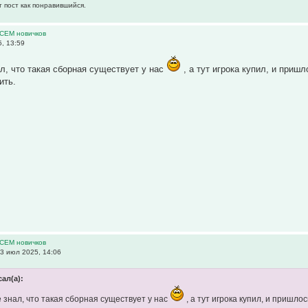
т пост как понравившийся.
ВСЕМ новичков
, 13:59
ал, что такая сборная существует у нас
, а тут игрока купил, и пришл
ить.
ВСЕМ новичков
3 июл 2025, 14:06
сал(а):
е знал, что такая сборная существует у нас
, а тут игрока купил, и пришло