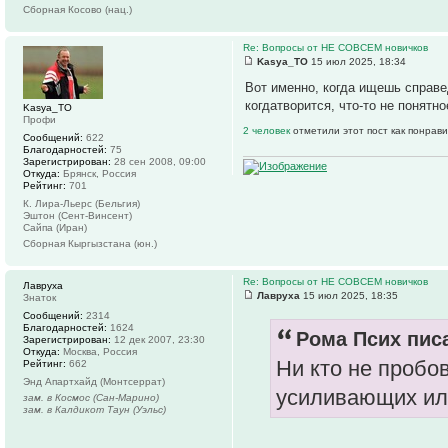
Сборная Косово (нац.)
Re: Вопросы от НЕ СОВСЕМ новичков
Kasya_TO
15 июл 2025, 18:34
Вот именно, когда ищешь справед
когдатворится, что-то не понятн
Kasya_TO
Профи
2 человек
отметили этот пост как понрав
Сообщений:
622
Благодарностей:
75
Зарегистрирован:
28 сен 2008, 09:00
Откуда:
Брянск, Россия
Рейтинг:
701
К. Лира-Льерс (Бельгия)
Эштон (Сент-Винсент)
Сайпа (Иран)
Сборная Кыргызстана (юн.)
Re: Вопросы от НЕ СОВСЕМ новичков
Лавруха
Лавруха
15 июл 2025, 18:35
Знаток
Сообщений:
2314
Благодарностей:
1624
Рома Псих писа
Зарегистрирован:
12 дек 2007, 23:30
Откуда:
Москва, Россия
Ни кто не пробо
Рейтинг:
662
Энд Апартхайд (Монтсеррат)
усиливающих ил
зам. в Космос (Сан-Марино)
зам. в Калдикот Таун (Уэльс)