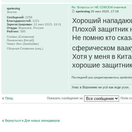
Re: Вопросы от НЕ СОВСЕМ новичков
speleolog
speleolog
20 июл 2025, 17:18
Знаток
Сообщений:
2256
Хороший нападающ
Благодарностей:
1221
Зарегистрирован:
12 июл 2015, 19:11
Плохой защитник 
Откуда:
Воронеж, Россия
Рейтинг:
595
Не помню кто сказа
Слован (Словения)
Линмэнчжэ (Китай)
Чикен Инн (Зимбабве)
сферическом ваак
Сборная Словении (нац.)
Хотя у меня в Кит
хорошие защитни
Последний раз редактировалось speleolog
Унас в Ворониже ни усё как игде усех.
Пред.
Показать сообщения за:
Поле с
Вернуться в Для новых менеджеров