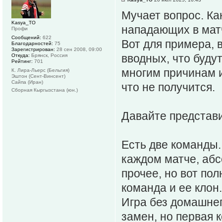
Мучает вопрос. Ка
Kasya_TO
нападающих в мат
Профи
Сообщений:
622
Вот для примера, 
Благодарностей:
75
Зарегистрирован:
28 сен 2008, 09:00
вводных, что буду
Откуда:
Брянск, Россия
Рейтинг:
701
многим причинам и 
К. Лира-Льерс (Бельгия)
Эштон (Сент-Винсент)
Сайпа (Иран)
что не получится.
Сборная Кыргызстана (юн.)
Давайте представи
Есть две команды.
каждом матче, абс
прочее, но вот по
команда и ее клон.
Игра без домашнег
замен, но первая 