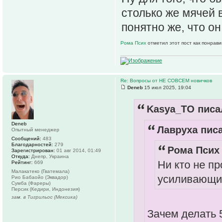
столько же мячей 
понятно же, что он
Рома Псих
отметил этот пост как понрав
Re: Вопросы от НЕ СОВСЕМ новичков
Deneb
15 июл 2025, 19:04
Kasya_TO писал
Deneb
Лавруха писа
Опытный менеджер
Сообщений:
483
Благодарностей:
279
Рома Псих 
Зарегистрирован:
01 авг 2014, 01:49
Откуда:
Днепр, Украина
Ни кто не пр
Рейтинг:
669
Малакатеко (Гватемала)
усиливающих
Рио Бабаойо (Эквадор)
Сумба (Фареры)
Персик (Кедири, Индонезия)
зам. в Тигрильос (Мексика)
Зачем делать 