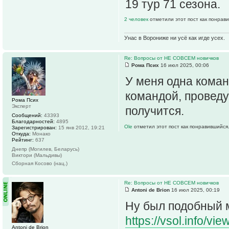
19 тур 71 сезона.
2 человек
отметили этот пост как понрав
Унас в Ворониже ни усё как игде усех.
Re: Вопросы от НЕ СОВСЕМ новичков
Рома Псих
16 июл 2025, 00:06
У меня одна коман
командой, проведу
Рома Псих
Эксперт
получится.
Сообщений:
43393
Благодарностей:
4895
Ole
отметил этот пост как понравившийся
Зарегистрирован:
15 янв 2012, 19:21
Откуда:
Монако
Рейтинг:
637
Днепр (Могилев, Беларусь)
Виктори (Мальдивы)
Сборная Косово (нац.)
Re: Вопросы от НЕ СОВСЕМ новичков
Antoni de Brion
16 июл 2025, 00:19
Ну был подобный 
https://vsol.info/v
Antoni de Brion