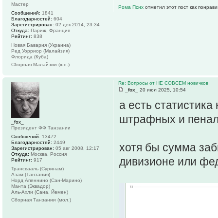
Мастер
Рома Псих
отметил этот пост как понрав
Сообщений:
1841
Благодарностей:
604
Зарегистрирован:
02 дек 2014, 23:34
Откуда:
Париж, Франция
Рейтинг:
838
Новая Бавария (Украина)
Ред Уорриор (Малайзия)
Флорида (Куба)
Сборная Малайзии (юн.)
Re: Вопросы от НЕ СОВСЕМ новичков
_fox_
20 июл 2025, 10:54
а есть статистика
штрафных и пенал
_fox_
Президент ФФ Танзании
Сообщений:
13472
Благодарностей:
2449
хотя бы сумма заб
Зарегистрирован:
05 авг 2008, 12:17
Откуда:
Москва, Россия
дивизионе или фе
Рейтинг:
917
Трансвааль (Суринам)
Азам (Танзания)
Норд Апеннино (Сан-Марино)
Манта (Эквадор)
Аль-Ахли (Сана, Йемен)
Сборная Танзании (мол.)