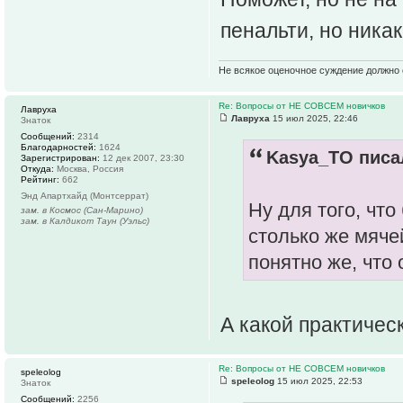
пенальти, но ника
Не всякое оценочное суждение должно 
Re: Вопросы от НЕ СОВСЕМ новичков
Лавруха
Лавруха
15 июл 2025, 22:46
Знаток
Сообщений:
2314
Благодарностей:
1624
Kasya_TO писал
Зарегистрирован:
12 дек 2007, 23:30
Откуда:
Москва, Россия
Рейтинг:
662
Энд Апартхайд (Монтсеррат)
Ну для того, что
зам. в Космос (Сан-Марино)
зам. в Калдикот Таун (Уэльс)
столько же мяче
понятно же, что 
А какой практичес
Re: Вопросы от НЕ СОВСЕМ новичков
speleolog
speleolog
15 июл 2025, 22:53
Знаток
Сообщений:
2256