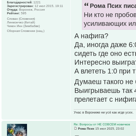
Благодарностей:
1221
Рома Псих писа
Зарегистрирован:
12 июл 2015, 19:11
Откуда:
Воронеж, Россия
Ни кто не пробо
Рейтинг:
595
Слован (Словения)
усиливающих ил
Линмэнчжэ (Китай)
Чикен Инн (Зимбабве)
Сборная Словении (нац.)
А нафига?
Да, иногда даже 6:
сидеть где оно ест
Интересно выиграт
А влететь 1:0 при 
Думаеш такого не 
Выигрываешь так 4
прелетает с нифига
Унас в Ворониже ни усё как игде усех.
Re: Вопросы от НЕ СОВСЕМ новичков
Рома Псих
15 июл 2025, 23:02