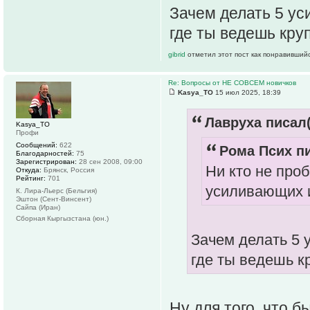
Зачем делать 5 у
где ты ведешь кру
gibrid
отметил этот пост как понравившийс
Re: Вопросы от НЕ СОВСЕМ новичков
Kasya_TO
15 июл 2025, 18:39
Лавруха писал(
Kasya_TO
Профи
Сообщений:
622
Рома Псих пи
Благодарностей:
75
Зарегистрирован:
28 сен 2008, 09:00
Ни кто не про
Откуда:
Брянск, Россия
Рейтинг:
701
усиливающих 
К. Лира-Льерс (Бельгия)
Эштон (Сент-Винсент)
Сайпа (Иран)
Сборная Кыргызстана (юн.)
Зачем делать 5 
где ты ведешь к
Ну для того, что б