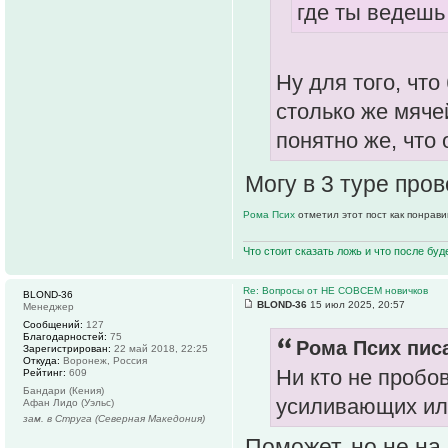
где ты ведешь
Ну для того, что
столько же мяче
понятно же, что 
Могу в 3 туре про
Рома Псих
отметил этот пост как понрав
Что стоит сказать ложь и что после буд
Re: Вопросы от НЕ СОВСЕМ новичков
BLOND-36
BLOND-36
15 июл 2025, 20:57
Менеджер
Сообщений:
127
Благодарностей:
75
Рома Псих писа
Зарегистрирован:
22 май 2018, 22:25
Откуда:
Воронеж, Россия
Ни кто не пробо
Рейтинг:
609
Бандари (Кения)
усиливающих ил
Афан Лидо (Уэльс)
зам. в Струга (Северная Македония)
Поможет, но не на 