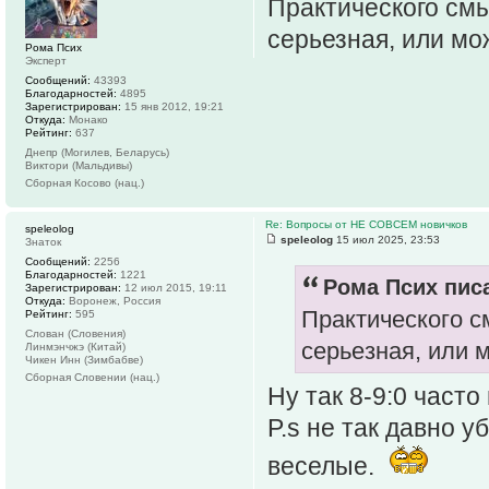
Практического смы
серьезная, или мож
Рома Псих
Эксперт
Сообщений:
43393
Благодарностей:
4895
Зарегистрирован:
15 янв 2012, 19:21
Откуда:
Монако
Рейтинг:
637
Днепр (Могилев, Беларусь)
Виктори (Мальдивы)
Сборная Косово (нац.)
Re: Вопросы от НЕ СОВСЕМ новичков
speleolog
speleolog
15 июл 2025, 23:53
Знаток
Сообщений:
2256
Благодарностей:
1221
Рома Псих писа
Зарегистрирован:
12 июл 2015, 19:11
Откуда:
Воронеж, Россия
Практического с
Рейтинг:
595
Слован (Словения)
серьезная, или м
Линмэнчжэ (Китай)
Чикен Инн (Зимбабве)
Сборная Словении (нац.)
Ну так 8-9:0 част
P.s не так давно у
веселые.