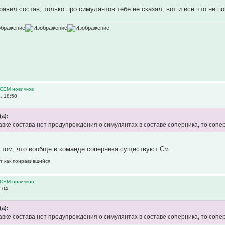
равил состав, только про симулянтов тебе не сказал, вот и всё что не п
ВСЕМ новичков
, 18:50
(а):
авке состава нет предупреждения о симулянтах в составе соперника, то сопе
 том, что вообще в команде соперника существуют См.
т как понравившийся.
ВСЕМ новичков
1:04
(а):
авке состава нет предупреждения о симулянтах в составе соперника, то сопе