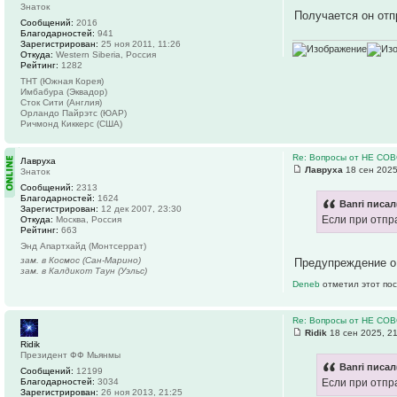
Знаток
Получается он отп
Сообщений:
2016
Благодарностей:
941
Зарегистрирован:
25 ноя 2011, 11:26
Откуда:
Western Siberia, Россия
Рейтинг:
1282
ТНТ (Южная Корея)
Имбабура (Эквадор)
Сток Сити (Англия)
Орландо Пайрэтс (ЮАР)
Ричмонд Киккерс (США)
Re: Вопросы от НЕ СО
Лавруха
Лавруха
18 сен 2025
Знаток
Сообщений:
2313
Благодарностей:
1624
Banri писал
Зарегистрирован:
12 дек 2007, 23:30
Если при отпр
Откуда:
Москва, Россия
Рейтинг:
663
Энд Апартхайд (Монтсеррат)
зам. в Космос (Сан-Марино)
Предупреждение о
зам. в Калдикот Таун (Уэльс)
Deneb
отметил этот пос
Re: Вопросы от НЕ СО
Ridik
18 сен 2025, 2
Ridik
Президент ФФ Мьянмы
Banri писал
Сообщений:
12199
Благодарностей:
3034
Если при отпр
Зарегистрирован:
26 ноя 2013, 21:25