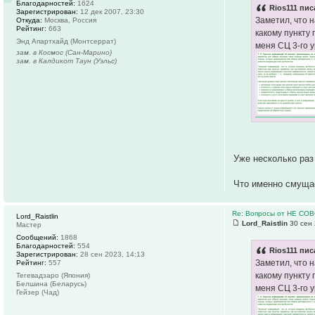
Благодарностей:
1624
Rios111 пис
Зарегистрирован:
12 дек 2007, 23:30
Заметил, что 
Откуда:
Москва, Россия
Рейтинг:
663
какому пункту
Энд Апартхайд (Монтсеррат)
меня СЦ 3-го 
зам. в Космос (Сан-Марино)
зам. в Калдикот Таун (Уэльс)
Уже несколько раз
Что именно смуща
Re: Вопросы от НЕ СО
Lord_Raistlin
Lord_Raistlin
30 сен 
Мастер
Сообщений:
1868
Благодарностей:
554
Rios111 пис
Зарегистрирован:
28 сен 2023, 14:13
Заметил, что 
Рейтинг:
557
какому пункту
Тегевадзаро (Япония)
Белшина (Беларусь)
меня СЦ 3-го 
Гейзер (Чад)