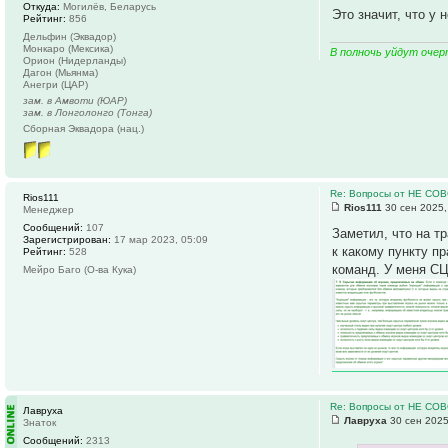
Откуда:
Могилёв, Беларусь
Это значит, что у 
Рейтинг:
856
Дельфин (Эквадор)
Монкаро (Мексика)
В полночь уйдут очер
Орион (Нидерланды)
Дагон (Мьянма)
Анегри (ЦАР)
зам. в Амвоти (ЮАР)
зам. в Лонголонго (Тонга)
Сборная Эквадора (нац.)
Re: Вопросы от НЕ СО
Rios111
Rios111
30 сен 2025,
Менеджер
Сообщений:
107
Заметил, что на т
Зарегистрирован:
17 мар 2023, 05:09
к какому пункту п
Рейтинг:
528
команд. У меня СЦ
Мейро Баго (О-ва Кука)
Re: Вопросы от НЕ СО
Лавруха
Лавруха
30 сен 2025
Знаток
Сообщений:
2313