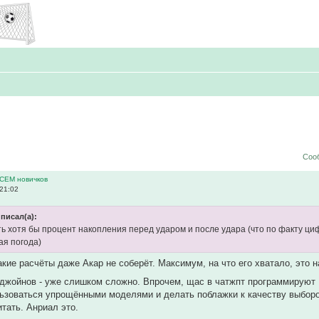
Соо
ВСЕМ новичков
21:02
писал(а):
ь хотя бы процент накопления перед ударом и после удара (что по факту ци
ая погода)
акие расчёты даже Акар не соберёт. Максимум, на что его хватало, это н
 джойнов - уже слишком сложно. Впрочем, щас в чатжпт программируют
ьзоваться упрощёнными моделями и делать поблажки к качеству выборо
тать. Анриал это.