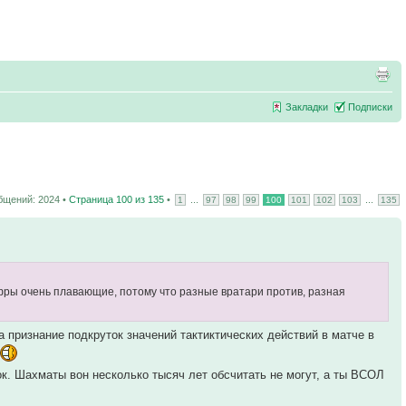
Закладки
Подписки
бщений: 2024 •
Страница
100
из
135
•
...
...
1
97
98
99
100
101
102
103
135
фры очень плавающие, потому что разные вратари против, разная
а признание подкруток значений тактиктических действий в матче в
к. Шахматы вон несколько тысяч лет обсчитать не могут, а ты ВСОЛ