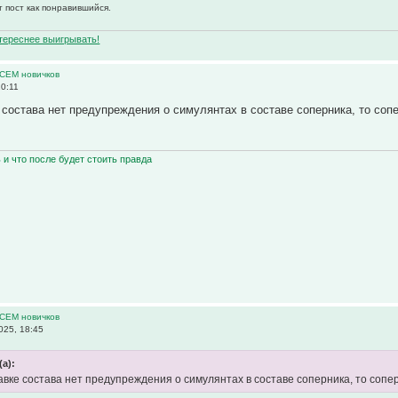
т пост как понравившийся.
нтереснее выигрывать!
ВСЕМ новичков
20:11
 состава нет предупреждения о симулянтах в составе соперника, то соп
ь и что после будет стоить правда
ВСЕМ новичков
025, 18:45
(а):
авке состава нет предупреждения о симулянтах в составе соперника, то сопе