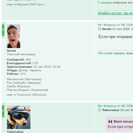
2 человек
отметили это
зам. в сборной ЮАР (юн.)
Играйте честно, так и
Re: Вопросы от НЕ СО
Deneb
17 сен 2025, 
Если при отправке
Deneb
Что стоит сказать лож
Опытный менеджер
Сообщений:
483
Благодарностей:
279
Зарегистрирован:
01 авг 2014, 01:49
Откуда:
Днепр, Украина
Рейтинг:
672
Малакатеко (Гватемала)
Рио Бабаойо (Эквадор)
Сумба (Фареры)
Персик (Кедири, Индонезия)
зам. в Тигрильос (Мексика)
Re: Вопросы от НЕ СО
Tuberculezz
18 сен 2
Banri писал
Если при отпр
Tuberculezz