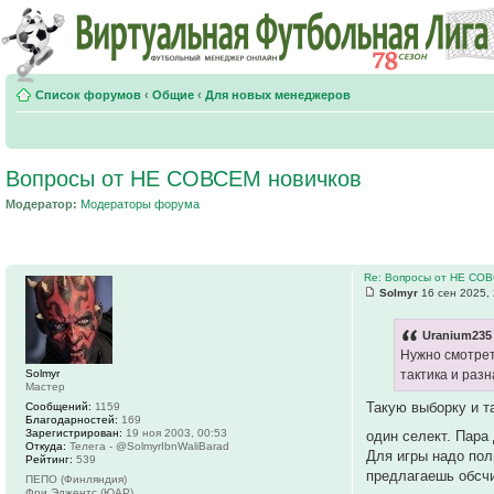
Список форумов
‹
Общие
‹
Для новых менеджеров
Вопросы от НЕ СОВСЕМ новичков
Модератор:
Модераторы форума
Re: Вопросы от НЕ СО
Solmyr
16 сен 2025, 
Uranium235 
Нужно смотрет
Solmyr
тактика и разн
Мастер
Такую выборку и т
Сообщений:
1159
Благодарностей:
169
Зарегистрирован:
19 ноя 2003, 00:53
один селект. Пара
Откуда:
Телега - @SolmyrIbnWaliBarad
Для игры надо пол
Рейтинг:
539
предлагаешь обсчи
ПЕПО (Финляндия)
Фри Эджентс (ЮАР)