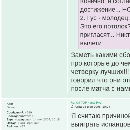
Конечно, я согла
достижение... НО
2. Гус - молодец
Это его потолок
пригласят... Ник
вылетит...
Заметь какими сб
про которые до че
четверку лучших!!
говорил что они от
после матча с нам
Re: Off TOP Флуд Рум
Attila
Attila
28 июн 2008, 15:04
Эксперт
Сообщений:
4989
Я считаю причиной
Благодарностей:
12
Зарегистрирован:
14 ноя 2004, 16:18
выиграть испанцов
Откуда:
Нант, Франция
Рейтинг:
487