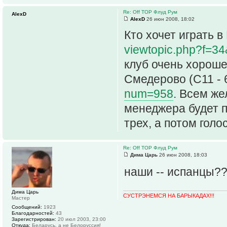
Re: Off TOP Флуд Рум
AlexD
AlexD
26 июн 2008, 18:02
Кто хочет играть в
viewtopic.php?f=3
клуб очень хороше
Смедерово (С11 - 6
num=958
. Всем же
менеджера будет 
трех, а потом гол
Re: Off TOP Флуд Рум
Дима Царь
26 июн 2008, 18:03
наши -- испанцы?
Дима Царь
СУСТРЭНЕМСЯ НА БАРЫКАДАХ!!!
Мастер
Сообщений:
1923
Благодарностей:
43
Зарегистрирован:
20 июл 2003, 23:00
Откуда:
Беларусь, а не Белоруссия!