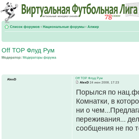
Список форумов
‹
Национальные форумы
‹
Алжир
Off TOP Флуд Рум
Модератор:
Модераторы форума
Off TOP Флуд Рум
AlexD
AlexD
24 июн 2008, 17:23
Порылся по нац.фо
Комнатки, в которо
ни о чем...Предла
переживания... дел
сообщения не по 