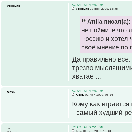
Re: Off TOP Флуд Рум
Volodyan
Volodyan
28 июн 2008, 16:35
Attila писал(а):
не поймите что 
Россию и хотел ч
своё мнение по 
Да правильно все,
трезво мыслящими
хватает...
Re: Off TOP Флуд Рум
AlexD
AlexD
01 июл 2008, 08:16
Кому как играется 
- самый худший рез
Re: Off TOP Флуд Рум
fired
fired
01 июл 2008, 10:43
Мастер