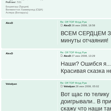
Рейтинг:
531
Бешикташ (Турция)
Вилмингтон Хаммерхед (США)
Аспера (Беларусь)
Re: Off TOP Флуд Рум
AlexD
AlexD
26 июн 2008, 18:58
ВСЕМ СЕРДЦЕМ ЗА Р
минуты отчаяния!
Re: Off TOP Флуд Рум
AlexD
AlexD
27 июн 2008, 13:29
Наши? Ошибся я... 
Красивая сказка н
Re: Off TOP Флуд Рум
Volodyan
Volodyan
28 июн 2008, 05:02
Вот щас по телику
доигрывали.. В при
скажу что наши так