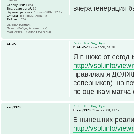
Сообщений:
1463
вчера генерация 
Благодарностей:
12
Зарегистрирован:
18 июл 2007, 12:27
Откуда:
Черновцы, Украина
Рейтинг:
350
Вакскол (Сомали)
Памир (Кабул, Афганистан)
Манчестер Юнайтед (Ангилья)
Re: Off TOP Флуд Рум
AlexD
AlexD
03 июл 2008, 07:28
Я в шоке от сегод
http://vsol.info/vie
правилам я ДОЛЖЕ
соперников), но по
по оценкам матча 
Re: Off TOP Флуд Рум
serji1978
serji1978
03 июл 2008, 11:12
В нынешних реали
http://vsol.info/vie