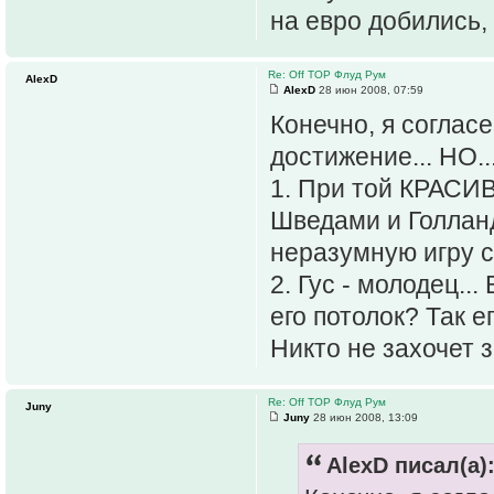
на евро добились,
Re: Off TOP Флуд Рум
AlexD
AlexD
28 июн 2008, 07:59
Конечно, я согласе
достижение... НО..
1. При той КРАСИ
Шведами и Голланд
неразумную игру с
2. Гус - молодец..
его потолок? Так е
Никто не захочет з
Re: Off TOP Флуд Рум
Juny
Juny
28 июн 2008, 13:09
AlexD писал(а)