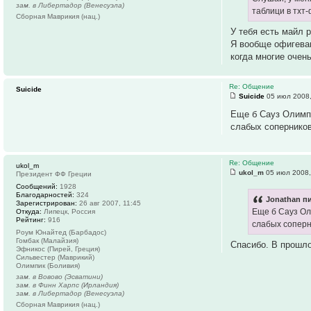
зам. в Либертадор (Венесуэла)
таблици в тхт
Сборная Маврикия (нац.)
У тебя есть майл р
Я вообще офигеваю
когда многие очен
Re: Общение
Suicide
Suicide
05 июл 2008,
Еще б Сауз Олимпи
слабых соперников
Re: Общение
ukol_m
ukol_m
05 июл 2008,
Президент ФФ Греции
Сообщений:
1928
Благодарностей:
324
Jonathan пи
Зарегистрирован:
26 авг 2007, 11:45
Еще б Сауз Ол
Откуда:
Липецк, Россия
Рейтинг:
916
слабых соперн
Роум Юнайтед (Барбадос)
Гомбак (Малайзия)
Спасибо. В прошло
Эфникос (Пирей, Греция)
Сильвестер (Маврикий)
Олимпик (Боливия)
зам. в Вовово (Эсватини)
зам. в Финн Харпс (Ирландия)
зам. в Либертадор (Венесуэла)
Сборная Маврикия (нац.)