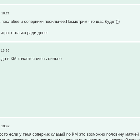
 18:21
 послабее и соперники посильнее.Посмотрим что щас будет)))
 играю только ради денег
 19:29
анда в КМ качается очень сильно.
 19:42
сто если у тебя соперник слабый по КМ это возможно половину матчей 
ые то прокачка идет примерно на уровне чемпионата с одинаковой скор