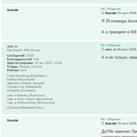
Re: Общение
Suicide
Suicide
05 июл 2008,
Я 26 команда была
А в принципе в КМ
Re: Общение
ukol_m
ukol_m
05 июл 2008,
Президент ФФ Греции
Сообщений:
1928
А я не только, км
Благодарностей:
324
Зарегистрирован:
26 авг 2007, 11:45
Откуда:
Липецк, Россия
Рейтинг:
916
Роум Юнайтед (Барбадос)
Гомбак (Малайзия)
Эфникос (Пирей, Греция)
Сильвестер (Маврикий)
Олимпик (Боливия)
зам. в Вовово (Эсватини)
зам. в Финн Харпс (Ирландия)
зам. в Либертадор (Венесуэла)
Сборная Маврикия (нац.)
Re: Общение
Suicide
Suicide
05 июл 2008,
Да?Не замечал.Про
соперники приличн