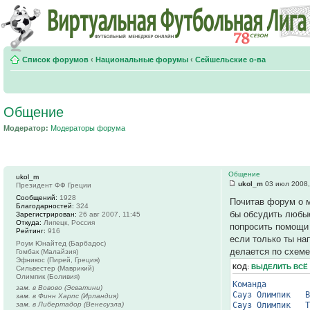
Список форумов
‹
Национальные форумы
‹
Сейшельские о-ва
Общение
Модератор:
Модераторы форума
Общение
ukol_m
ukol_m
03 июл 2008,
Президент ФФ Греции
Сообщений:
1928
Почитав форум о м
Благодарностей:
324
бы обсудить любые
Зарегистрирован:
26 авг 2007, 11:45
Откуда:
Липецк, Россия
попросить помощи 
Рейтинг:
916
если только ты на
Роум Юнайтед (Барбадос)
делается по схем
Гомбак (Малайзия)
Эфникос (Пирей, Греция)
КОД:
ВЫДЕЛИТЬ ВСЁ
Сильвестер (Маврикий)
Олимпик (Боливия)
Команда 
зам. в Вовово (Эсватини)
Сауз Оли
зам. в Финн Харпс (Ирландия)
зам. в Либертадор (Венесуэла)
Сауз Оли