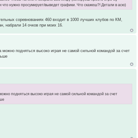
 и что нужно просумирует/выведет графики. Что скажеш?! Детали в асю)
тельных соревнованиях 460 входит в 1000 лучших клубов по КМ,
, набрали 14 очков при моих 16.
 можно подняться высоко играя не самой сильной командой за счет
льше
можно подняться высоко играя не самой сильной командой за счет
ьше