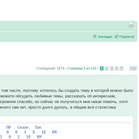
Закладки
Подписки
Сообщений: 1874 •
Страница
1
из
125
•
...
1
2
3
4
5
125
 том числе, поэтому хотелось бы создать тему в которой можно было
 можете обсудить любимые темы, рассказать об интересном,
громное спасибо, но сейчас не получиться мне никак помочь, хотя
жного там нет, просто долго делать, в общем вся статистика
 Сезон Тип
1 0 0 3 0 10 КМ
 0 2 10 КМ