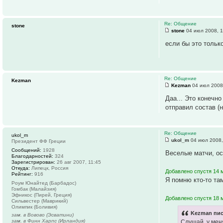
Re: Общение
stone
stone
04 июл 2008, 1
если бы это тольк
Re: Общение
Kezman
Kezman
04 июл 2008
Даа... Это конечно
отправил состав (
Re: Общение
ukol_m
ukol_m
04 июл 2008,
Президент ФФ Греции
Сообщений:
1928
Веселые матчи, ос
Благодарностей:
324
Зарегистрирован:
26 авг 2007, 11:45
Откуда:
Липецк, Россия
Добавлено спустя 14 м
Рейтинг:
916
Я помню кто-то та
Роум Юнайтед (Барбадос)
Гомбак (Малайзия)
Эфникос (Пирей, Греция)
Добавлено спустя 18 м
Сильвестер (Маврикий)
Олимпик (Боливия)
Kezman пис
зам. в Вовово (Эсватини)
зам. в Финн Харпс (Ирландия)
Слушай, у мен