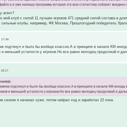
-файл) а я уже напишу програмку которая эту всю статистику соберет воедино
у агент?
 мой клуб с силой 11 лучших игроков 471 средней силой состава в дли
ь сильные клубы, например, ФК Москва, Прошлогодний победитель Уралан
 17:46
к подтянул и было бы вообще классно.А в принципе в начале КМ иногда
 и меньшей усталости у игроков.Но все равно молодец продолжай и да
 18:17
сал(а):
импик подтянул и было бы вообще классно.А в принципе в начале КМ иногда 
иков и меньшей усталости у игроков.Но все равно молодец продолжай и дал
м сезоне я начинал хуже, потом набрал ход и заработал 22 очка.