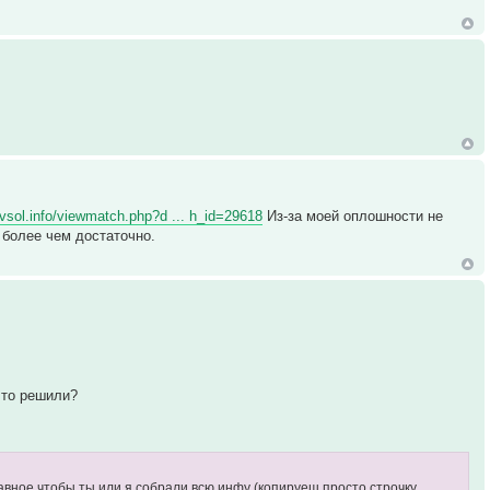
//vsol.info/viewmatch.php?d ... h_id=29618
Из-за моей оплошности не
 более чем достаточно.
 что решили?
главное чтобы ты или я собрали всю инфу (копируеш просто строчку