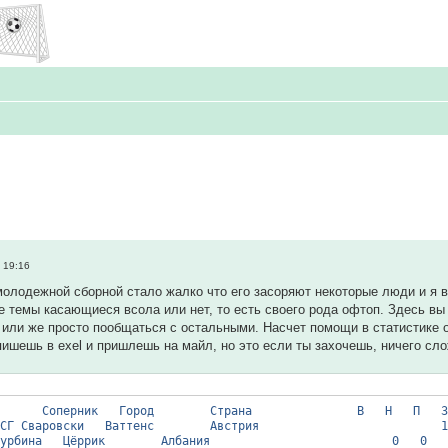
 19:16
олодежной сборной стало жалко что его засоряют некоторые люди и я в
 темы касающиеся всола или нет, то есть своего рода офтоп. Здесь вы
или же просто пообщаться с остальными. Насчет помощи в статистике о
пишешь в exel и пришлешь на майл, но это если ты захочешь, ничего сло
е
Соперник Город Страна В Н П З ПР
мпик ВСГ Сваровски Ваттенс Австрия 
мпик Турбина Цёррик Албания 0 0 1