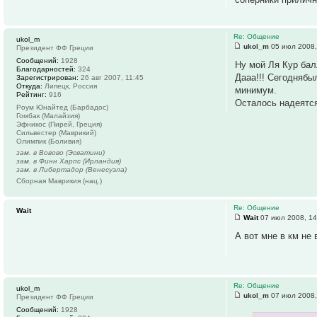
Re: Общение
ukol_m
ukol_m
05 июл 2008,
Президент ФФ Греции
Сообщений:
1928
Ну мой Ля Кур бал
Благодарностей:
324
Дааа!!! Сегоднябы
Зарегистрирован:
26 авг 2007, 11:45
Откуда:
Липецк, Россия
минимум.
Рейтинг:
916
Осталось надеятся
Роум Юнайтед (Барбадос)
Гомбак (Малайзия)
Эфникос (Пирей, Греция)
Сильвестер (Маврикий)
Олимпик (Боливия)
зам. в Вовово (Эсватини)
зам. в Финн Харпс (Ирландия)
зам. в Либертадор (Венесуэла)
Сборная Маврикия (нац.)
Re: Общение
Wait
Wait
07 июл 2008, 14
А вот мне в км не 
Re: Общение
ukol_m
ukol_m
07 июл 2008,
Президент ФФ Греции
Сообщений:
1928