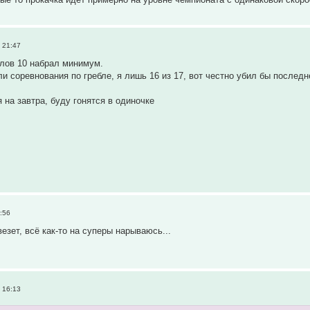
 21:47
лов 10 набрал минимум.
ли соревнования по гребле, я лишь 16 из 17, вот честно убил бы последн
 на завтра, буду гонятся в одиночке
:56
везет, всё как-то на суперы нарываюсь...
 16:13