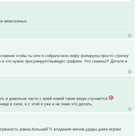
ке межсезонья.
 главное чтобы ты или я собрали всю инфу (копируеш просто строчку
о и что нужно просумирует/выведет графики. Что скажеш?! Детали в
ть и довольно часто с моей комой такие вещи случаются
ице в силе, а с этой я уже и не знаю что делать.
ыгранность равна,больший % владения мячом,удары,даже игроки