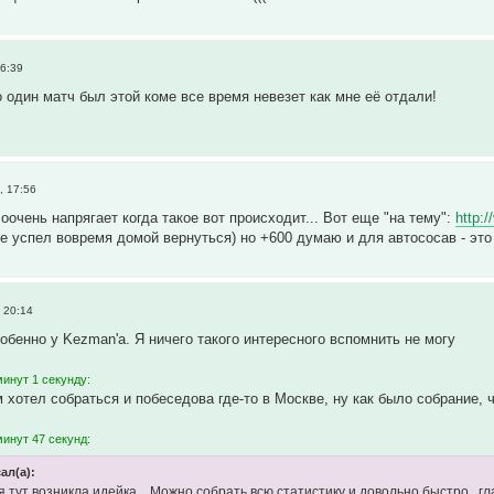
6:39
о один матч был этой коме все время невезет как мне её отдали!
, 17:56
 оочень напрягает когда такое вот происходит... Вот еще "на тему":
http:
не успел вовремя домой вернуться) но +600 думаю и для автососав - это
 20:14
обенно у Kezman'а. Я ничего такого интересного вспомнить не могу
инут 1 секунду:
м хотел собраться и побеседова где-то в Москве, ну как было собрание,
инут 47 секунд:
ал(а):
я тут возникла идейка... Можно собрать всю статистику и довольно быстро.. 