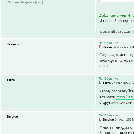
Сборная Маврикия (нац.)
Добавлено спустя 4 ч
И первый повод не
Последний раз редакт
Re: Общение
Kezman
Kezman
04 июл 2008
Слушай, у меня ту
таблици в тхт-фай
асю)
Re: Общение
stone
stone
04 июл 2008, 1
народ посоветуйте
вот матч
http://vso
с другими комами 
Re: Общение
Suicide
Suicide
04 июл 2008,
М-да эт генадий о
более опытные и з