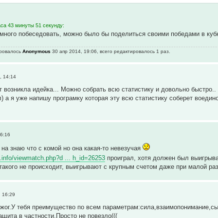
аса 43 минуты 51 секунду:
много побеседовать, можно было бы поделиться своими победами в куб
ировалось
Anonymous
30 апр 2014, 19:06, всего редактировалось 1 раз.
, 14:14
т возникла идейка... Можно собрать всю статистику и довольно быстро..
л) а я уже напишу програмку которая эту всю статистику соберет воедин
6:16
 на знаю что с комой но она какая-то невезучая
l.info/viewmatch.php?d ... h_id=26253
проиграл, хотя должен был выигрыва
такого не происходит, выигрывают с крупным счетом даже при малой разн
 16:29
тжог.У тебя преимущество по всем параметрам:сила,взаимопонимание,с
ащита в частности.Просто не повезло(((