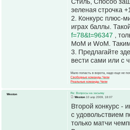
Стиль, Способ за
зеленая строчка +1
2. Конкурс плюс-
играх баллы. Тако
f=78&t=96347
, тол
MoM и WoM. Таким
3. Предлагайте зд
вести сами или с
Мало попасть в ворота, надо еще не поп
Свободные команды Чили
Реальные команды Чили
Re: Вопросы на засыпку
Weston
Weston
10 апр 2009, 18:07
Второй конкурс - и
с удовольствием п
только матчи чемп