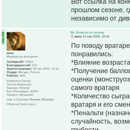
Вот ссылка на кон
прошлом сезоне, г
независимо от ди
Re: Вопросы на засыпку
миха
10 апр 2009, 18:48
По поводу вратаре
понравились:
миха
Модератор молодежи
*Влияние возраста
Сообщений:
10601
Благодарностей:
313
Зарегистрирован:
08 авг 2006, 15:41
*Получение баллов
Откуда:
Москва, Россия
Рейтинг:
945
оценки (монструозн
Кобрелоа (Чили)
Ситхок (Кюрасао)
самого вратаря
Годонин (Чехия)
Бис (Полокване, ЮАР)
*Количество сыгра
Леванте (Испания)
зам. в Саутерн Мьянма (Мьянма)
вратаря и его сме
Сборная Чили (нац.)
*Пенальти (назнач
случайность, возм
грубости...