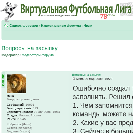
Список форумов
‹
Национальные форумы
‹
Чили
Вопросы на засыпку
Модератор:
Модераторы форума
Вопросы на засыпку
миха
29 мар 2009, 16:28
Ошибочно создал 
заполнить. Решил 
миха
Модератор молодежи
1. Чем запомнится
Сообщений:
10601
Благодарностей:
313
Зарегистрирован:
08 авг 2006, 15:41
команды можете на
Откуда:
Москва, Россия
Рейтинг:
945
2. Какие у вас пр
Кобрелоа (Чили)
Ситхок (Кюрасао)
3. Сейчас в боль
Годонин (Чехия)