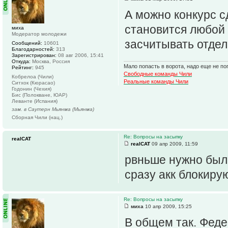
А можно конкурс с
становится любой 
миха
Модератор молодежи
засчитывать отдел
Сообщений:
10601
Благодарностей:
313
Зарегистрирован:
08 авг 2006, 15:41
Откуда:
Москва, Россия
Мало попасть в ворота, надо еще не поп
Рейтинг:
945
Свободные команды Чили
Кобрелоа (Чили)
Реальные команды Чили
Ситхок (Кюрасао)
Годонин (Чехия)
Бис (Полокване, ЮАР)
Леванте (Испания)
зам. в Саутерн Мьянма (Мьянма)
Сборная Чили (нац.)
Re: Вопросы на засыпку
realCAT
realCAT
09 апр 2009, 11:59
рвньше нужно было
сразу акк блокирую
Re: Вопросы на засыпку
миха
10 апр 2009, 15:25
В общем так. Феде