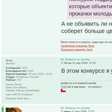
которые объект
прокачки молоды
А не объявить ли 
соберет больше цв
Мало попасть в ворота, надо еще не поп
Свободные команды Чили
Реальные команды Чили
Re: Вопросы на засыпку
Ух-ты
Ух-ты
31 мар 2009, 17:25
Эксперт
Сообщений:
7276
В этом конкурсе я 
Благодарностей:
1042
Зарегистрирован:
30 июн 2004, 16:51
Откуда:
Челябинск, Россия
Рейтинг:
767
рыбак он и в израиле рыбак
Арика (Чили)
<115 мБ в картинке - это много>
Арка Сити (Иран)
Кариба Тайгерс (Зимбабве)
зам. в НСТК (Тайвань)
Сборная Чили (юн.)
Re: Вопросы на засыпку
миха
31 мар 2009, 17:51