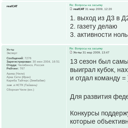
Re: Вопросы на засыпку
realCAT
realCAT
31 мар 2009, 12:20
1. выход из Д3 в 
2. газету делаю
3. активности ноль
Re: Вопросы на засыпку
Ух-ты
Ух-ты
31 мар 2009, 13:47
Эксперт
Сообщений:
7276
13 сезон был самы
Зарегистрирован:
30 июн 2004, 16:51
Откуда:
Челябинск, Россия
выиграл кубок, на
Рейтинг:
767
Арика (Чили)
и отдал команду = 
Арка Сити (Иран)
Кариба Тайгерс (Зимбабве)
зам. в НСТК (Тайвань)
Сборная Чили (юн.)
Для развития фед
Конкурсы поддержу
которые объектив