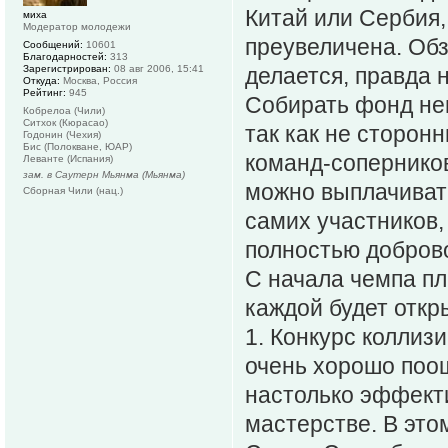
Китай или Сербия,
миха
Модератор молодежи
преувеличена. Обз
Сообщений:
10601
Благодарностей:
313
Зарегистрирован:
08 авг 2006, 15:41
делается, правда 
Откуда:
Москва, Россия
Рейтинг:
945
Собирать фонд неи
Кобрелоа (Чили)
Ситхок (Кюрасао)
так как не сторонн
Годонин (Чехия)
Бис (Полокване, ЮАР)
команд-сопернико
Леванте (Испания)
зам. в Саутерн Мьянма (Мьянма)
можно выплачивать
Сборная Чили (нац.)
самих участников,
полностью добров
С начала чемпа п
каждой будет откр
1. Конкурс коллиз
очень хорошо поо
настолько эффекти
мастерстве. В этом