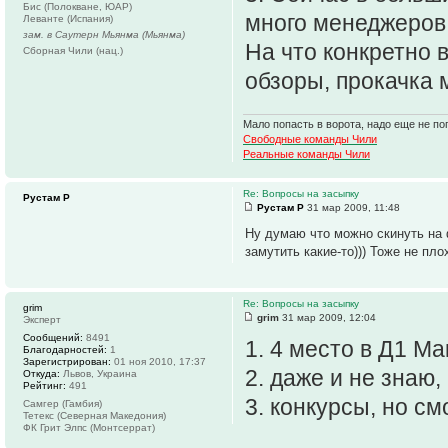
Бис (Полокване, ЮАР)
много менеджеров 
Леванте (Испания)
зам. в Саутерн Мьянма (Мьянма)
На что конкретно 
Сборная Чили (нац.)
обзоры, прокачка м
Мало попасть в ворота, надо еще не поп
Свободные команды Чили
Реальные команды Чили
Re: Вопросы на засыпку
Рустам Р
Рустам Р
31 мар 2009, 11:48
Ну думаю что можно скинуть на ф
замутить какие-то))) Тоже не плох
Re: Вопросы на засыпку
grim
grim
31 мар 2009, 12:04
Эксперт
Сообщений:
8491
1. 4 место в Д1 М
Благодарностей:
1
Зарегистрирован:
01 ноя 2010, 17:37
2. даже и не знаю
Откуда:
Львов, Украина
Рейтинг:
491
3. конкурсы, но см
Самгер (Гамбия)
Тетекс (Северная Македония)
ФК Грит Элпс (Монтсеррат)