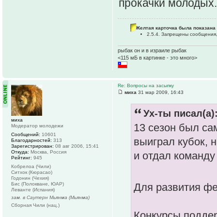
прокачки молодых.
Желтая карточка была показана 
2.5.4. Запрещены сообщения,
рыбак он и в израиле рыбак
<115 мБ в картинке - это много>
Re: Вопросы на засыпку
миха
31 мар 2009, 16:43
Ух-ты писал(а)
миха
13 сезон был са
Модератор молодежи
Сообщений:
10601
выиграл кубок, 
Благодарностей:
313
Зарегистрирован:
08 авг 2006, 15:41
Откуда:
Москва, Россия
и отдал команду 
Рейтинг:
945
Кобрелоа (Чили)
Ситхок (Кюрасао)
Годонин (Чехия)
Бис (Полокване, ЮАР)
Для развития ф
Леванте (Испания)
зам. в Саутерн Мьянма (Мьянма)
Сборная Чили (нац.)
Конкурсы поддер