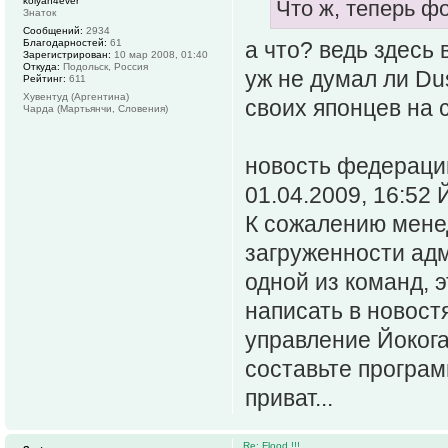
kolyan4ever
Что ж, теперь ф
Знаток
Сообщений:
2934
а что? ведь здесь 
Благодарностей:
61
Зарегистрирован:
10 мар 2008, 01:40
Откуда:
Подольск, Россия
уж не думал ли Du
Рейтинг:
611
Хувентуд (Аргентина)
своих японцев на
Чарда (Мартьянчи, Словения)
новость федерации
01.04.2009, 16:52
К сожалению мене
загруженности ад
одной из команд, э
написать в новостя
управление Йокога
составьте програм
приват...
Re: Flood !!!