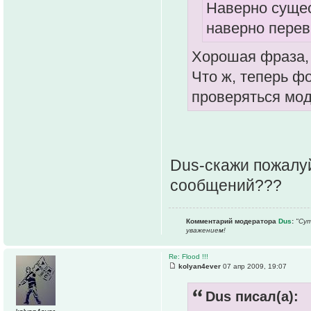
Наверно сущес
наверно перев
Хорошая фраза,
Что ж, теперь ф
проверяться мо
Dus-скажи пожалуй
сообщений???
Комментарий модератора
Dus
:
"Сут
уважением!
Re: Flood !!!
kolyan4ever
07 апр 2009, 19:07
Dus писал(а):