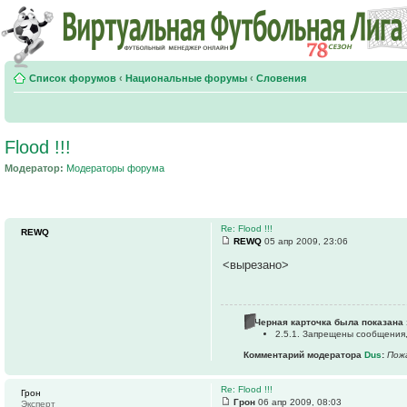
Список форумов
‹
Национальные форумы
‹
Словения
Flood !!!
Модератор:
Модераторы форума
Re: Flood !!!
REWQ
REWQ
05 апр 2009, 23:06
<вырезано>
Черная карточка была показана 
2.5.1. Запрещены сообщения
Комментарий модератора
Dus
:
Пожа
Re: Flood !!!
Грон
Грон
06 апр 2009, 08:03
Эксперт