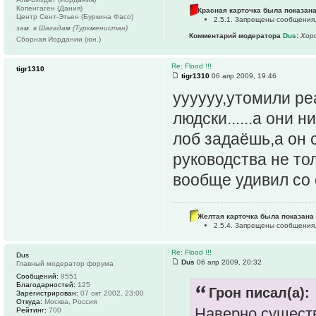
Копенгаген (Дания)
Красная карточка была показана
Центр Сент-Этьен (Буркина Фасо)
2.5.1. Запрещены сообщения
зам. в Шагадам (Туркменистан)
Комментарий модератора
Dus
:
Хоро
Сборная Иордании (юн.)
Re: Flood !!!
tigr1310
tigr1310
06 апр 2009, 19:46
уууууу,утомили реал
людски......а они н
лоб задаёшь,а он с
руководства не тол
вообще удивил со
Желтая карточка была показана 
2.5.4. Запрещены сообщения,
Re: Flood !!!
Dus
Dus
06 апр 2009, 20:32
Главный модератор форума
Сообщений:
9551
Благодарностей:
125
Грон писал(а):
Зарегистрирован:
07 окт 2002, 23:00
Откуда:
Москва, Россия
Наверно существ
Рейтинг:
700