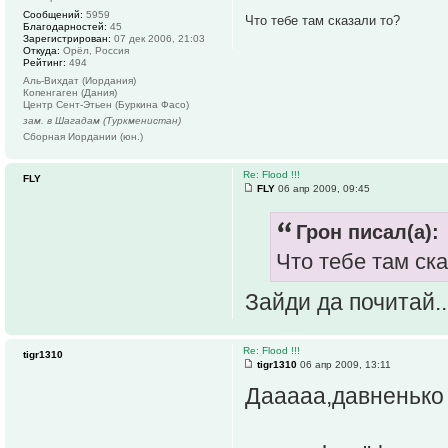
Сообщений:
5959
Что тебе там сказали то?
Благодарностей:
45
Зарегистрирован:
07 дек 2006, 21:03
Откуда:
Орёл, Россия
Рейтинг:
494
Аль-Вихдат (Иордания)
Копенгаген (Дания)
Центр Сент-Этьен (Буркина Фасо)
зам. в Шагадам (Туркменистан)
Сборная Иордании (юн.)
Re: Flood !!!
FLY
FLY
06 апр 2009, 09:45
Грон писал(а):
Что тебе там ск
Зайди да почитай..
Re: Flood !!!
tigr1310
tigr1310
06 апр 2009, 13:11
Дааааа,давненько т