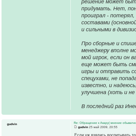
решение может быть
придумать. Нет, пон
проиграл - потерял,
составами (основной
и сильными в дивизи
Про сборные и спише
менеджеру вполне м
мой игрок, если он в
еще может быть смы
игры и отправить со
спецухами, не попа
известно, и надеюсь
улучшена (хоть и не 
В последний раз Инес
Re: Обращение к Акару( мнение обыватил
gudvin
gudvin
25 май 2009, 20:55
Если уж взядись воспитывать то 