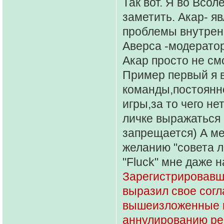
Так вот. Я во Всол
заметить. Акар- я
проблемы внутрен
Аверса -модератор
Акар просто не см
Пример первый я в
команды,постоянно
игры,за то чего не
личке выражаться 
запрещается) А ме
желанию "совета л
"Fluck" мне даже 
Зарегистрировавш
выразил свое согл
вышеизложенные п
аннулированию рег