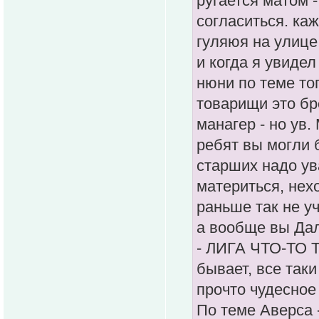
ругается матом -
согласиться. каж
гуляюя на улице
и когда я увидел
нюни по теме тог
товарищи это бре
манагер - но ув.
ребят вы могли 
старших надо ув
материться, нех
раньше так не у
а вообще вы Да
- ЛИГА ЧТО-ТО Т
бывает, все так
прочто чудесное 
По теме Аверса -