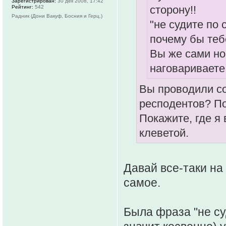
Зарегистрирован:
30 дек 2008, 17:42
сторону!!
Рейтинг:
542
Радник (Дони Вакуф, Босния и Герц.)
"не судите по
почему бы теб
Вы же сами но
наговариваете!
Вы проводили со
респодентов? По
Покажите, где я 
клеветой.
Давай все-таки на 
самое.
Была фраза "не су