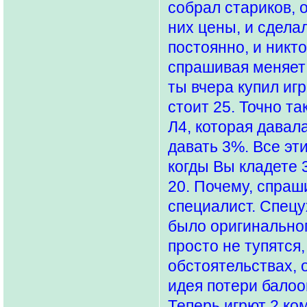
собрал стариков, 
них цены, и сдела
постоянно, и никт
спрашивая меняет 
ты вчера купил игр
стоит 25. Точно т
Л4, которая давала
давать 3%. Все эт
когды Вы кладете 3
20. Почему, спраши
специалист. Спецу
было оригинальног
просто не тупятся,
обстоятельствах, 
идея потери балоо
Теперь игрют 2 ко