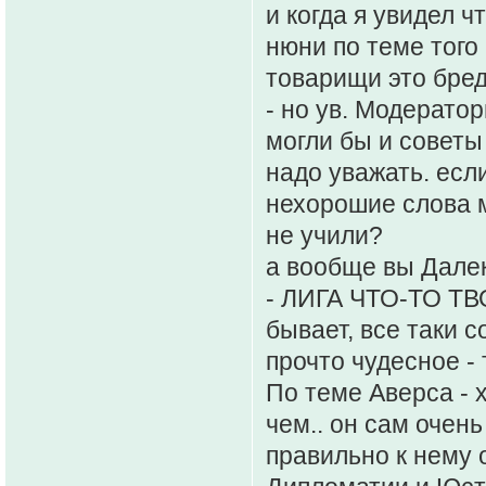
и когда я увидел ч
нюни по теме того 
товарищи это бред,
- но ув. Модератор
могли бы и советы
надо уважать. есл
нехорошие слова м
не учили?
а вообще вы Дале
- ЛИГА ЧТО-ТО ТВО
бывает, все таки 
прочто чудесное - 
По теме Аверса - х
чем.. он сам очень
правильно к нему 