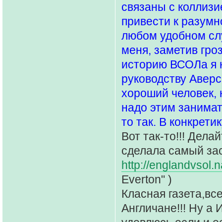
связаны с коллизие
привести к разумн
любом удобном слу
меня, заметив гро
историю ВСОЛа я н
руководству Аверс
хороший человек, 
надо этим занимат
то так. В конкрети
Вот так-то!!! Дела
сделала самый за
http://englandvsol.
Everton" )
Класная газета,вс
Англичане!!! Ну а