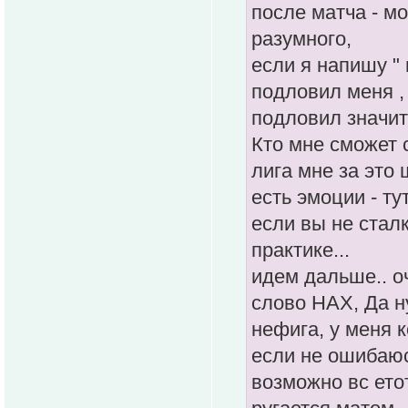
после матча - м
разумного,
если я напишу "
подловил меня , 
подловил значит 
Кто мне сможет 
лига мне за это
есть эмоции - ту
если вы не стал
практике...
идем дальше.. о
слово НАХ, Да ну
нефига, у меня 
если не ошибаю
возможно вс етот