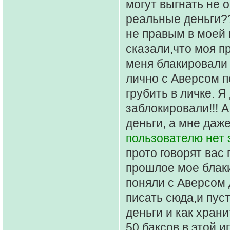
могут выгнать не о
реальные деньги?
не правым в моей 
сказали,что моя п
меня блакировали 
лично с Аверсом п
грубить в личке. 
заблокировали!!! 
деньги, а мне даж
пользователю нет 
прото говорят вас 
прошлое мое блаки
поняли с Аверсом 
писать сюда,и пус
деньги и как хран
50 баксов в этой и