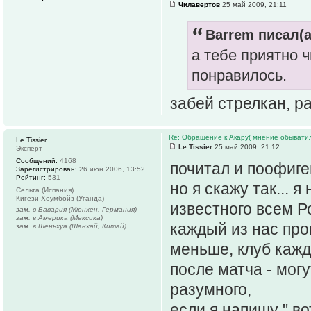
Чилавертов
25 май 2009, 21:11
Barrem писал(а
а тебе приятно ч
понравилось.
забей стрелкан, р
Re: Обращение к Акару( мнение обыватил
Le Tissier
Le Tissier
25 май 2009, 21:12
Эксперт
Сообщений:
4168
почитал и поофигев
Зарегистрирован:
26 июн 2006, 13:52
Рейтинг:
531
но я скажу так... 
Сельта (Испания)
Кигези Хоумбойз (Уганда)
известного всем Р
зам. в Бавария (Мюнхен, Германия)
зам. в Америка (Мексика)
каждый из нас пров
зам. в Шеньхуа (Шанхай, Китай)
меньше, клуб кажд
после матча - мог
разумного,
если я напишу " в