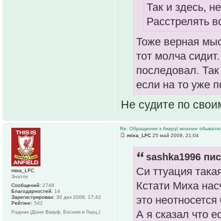
Так и здесь, н
Расстрелять в
Тоже верная мысл
тот молча сидит.
последовал. Так
если на то уже п
Не судите по свои
Re: Обращение к Акару( мнение обыватил
mixa_LFC
25 май 2009, 21:04
sashka1996 пис
Си ттуация такая
mixa_LFC
Знаток
Кстати Миха насч
Сообщений:
2748
Благодарностей:
14
это неотносется
Зарегистрирован:
30 дек 2008, 17:42
Рейтинг:
542
А я сказал что е
Радник (Дони Вакуф, Босния и Герц.)