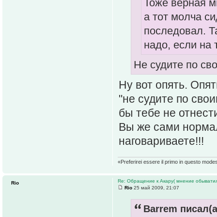
Тоже верная мы
а тот молча си
последовал. Т
надо, если на 
Не судите по св
Ну вот опять. Опя
"не судите по сво
бы тебе не отнест
Вы же сами нормал
наговариваете!!!
«Preferirei essere il primo in questo mode
Re: Обращение к Акару( мнение обыватил
Rio
Rio
25 май 2009, 21:07
Barrem писал(а