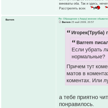
виноваты оба. Так и здесь, нече
Расстрелять всех
Re: Обращение к Акару( мнение обыватил
Barrem
Barrem
25 май 2009, 20:57
Игорек(Труба) 
Barrem писал
Если убрать л
нормальные?
Причем тут коме
матов в комента
коментах. Или л
а тебе приятно чи
понравилось.