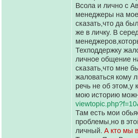
Всола и лично с А
менеджеры на мое
сказать,что да был
же в личку. В сер
менеджеров,которы
Техподдержку жало
личное общение на
сказать,что мне бы
жаловаться кому л
речь не об этом,у 
мою историю можно
viewtopic.php?f=1
Там есть мои обья
проблемы,но в это
личный.
А кто мы 