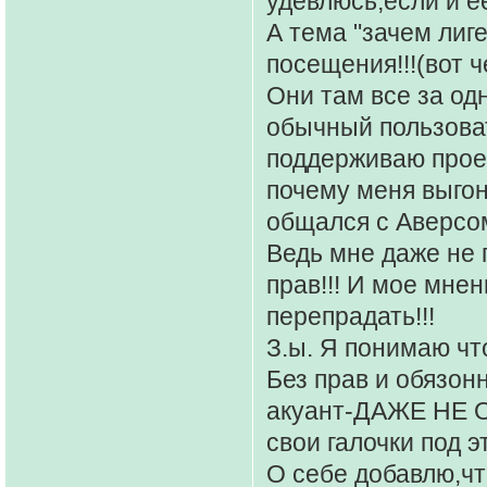
удевлюсь,если и е
А тема "зачем лиг
посещения!!!(вот 
Они там все за одн
обычный пользоват
поддерживаю проек
почему меня выго
общался с Аверсом
Ведь мне даже не 
прав!!! И мое мне
перепрадать!!!
З.ы. Я понимаю что
Без прав и обязонн
акуант-ДАЖЕ НЕ 
свои галочки под 
О себе добавлю,чт