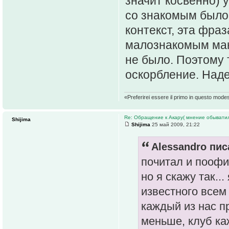
значит косвенно) у
со знакомым было,
контекст, эта фра
малознакомым мана
не было. Поэтому 
оскорбление. Над
«Preferirei essere il primo in questo mode
Re: Обращение к Акару( мнение обыватил
Shijima
Shijima
25 май 2009, 21:22
Alessandro пис
почитал и поофиг
но я скажу так..
известного всем
каждый из нас пр
меньше, клуб ка