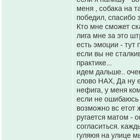
меня , собака на т
победил, спасибо за
Кто мне сможет ск
лига мне за это ш
есть эмоции - тут 
если вы не сталки
практике...
идем дальше.. оче
слово НАХ, Да ну е
нефига, у меня ко
если не ошибаюсь
возможно вс етот 
ругается матом - о
согласиться. кажды
гуляюя на улице м