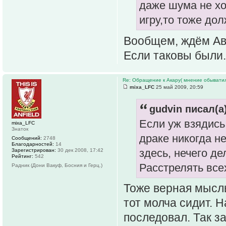
даже шума не хо
игру,то тоже дол
Вообщем, ждём Аве
Если таковы были.
Re: Обращение к Акару( мнение обыватил
mixa_LFC
25 май 2009, 20:59
gudvin писал(а)
Если уж взядись
mixa_LFC
Знаток
драке никогда не
Сообщений:
2748
Благодарностей:
14
здесь, нечего д
Зарегистрирован:
30 дек 2008, 17:42
Рейтинг:
542
Расстрелять вс
Радник (Дони Вакуф, Босния и Герц.)
Тоже верная мысль,
тот молча сидит. Н
последовал. Так з