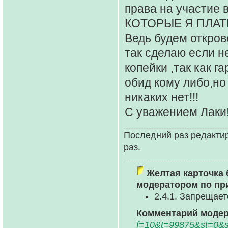
права на участи
КОТОРЫЕ Я ПЛАТ
Ведь будем откров
так сделаю если не
копейки ,так как г
обид кому либо,но
никаких нет!!!
С уважением Лаки
Последний раз редакти
раз.
Желтая карточка 
модератором по пр
2.4.1. Запрещае
Комментарий модер
f=10&t=99875&st=0&