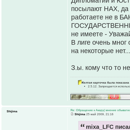
Дипломатии и Юст
посылают НАХ, да 
работаете не в БА
ГОСУДАРСТВЕННЫЙ!!
не имеете - Уважа
В лиге очень мног
на некоторые нет...
З.ы. кому что то н
Желтая карточка была показана 
2.5.12. Запрещается исполь
Re: Обращение к Акару( мнение обыватил
Shijima
Shijima
25 май 2009, 21:16
mixa_LFC писал