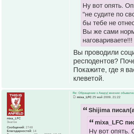
Ну вот опять. О
"не судите по с
бы тебе не отне
Вы же сами норм
наговариваете!!!
Вы проводили соц
респодентов? Поч
Покажите, где я ва
клеветой.
Re: Обращение к Акару( мнение обыватил
mixa_LFC
25 май 2009, 21:22
Shijima писал(а
mixa_LFC
mixa_LFC пис
Знаток
Сообщений:
2748
Ну вот опять.
Благодарностей:
14