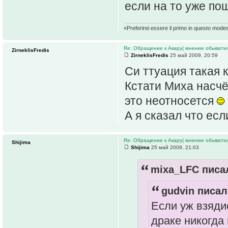
если на то уже пош
«Preferirei essere il primo in questo mode
Re: Обращение к Акару( мнение обыватил
ZirneklisFredis
ZirneklisFredis
25 май 2009, 20:59
Си ттуация такая к
Кстати Миха насчё
это неотносется
А я сказал что есл
Re: Обращение к Акару( мнение обыватил
Shijima
Shijima
25 май 2009, 21:03
mixa_LFC писал
gudvin писал
Если уж взяди
драке никогда 