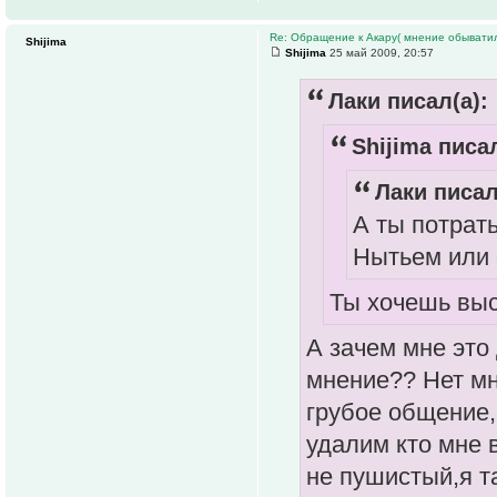
Re: Обращение к Акару( мнение обыватил
Shijima
Shijima
25 май 2009, 20:57
Лаки писал(а):
Shijima писал
Лаки писал
А ты потрат
Нытьем или 
Ты хочешь вы
А зачем мне это
мнение?? Нет мн
грубое общение,
удалим кто мне 
не пушистый,я та