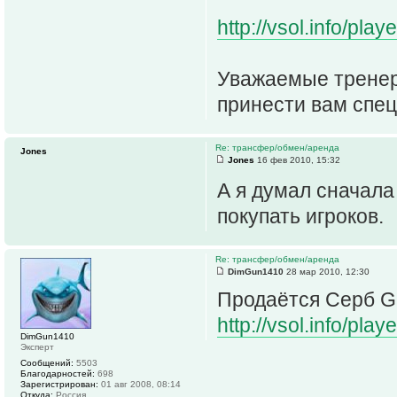
http://vsol.info/pl
Уважаемые тренер
принести вам спец
Re: трансфер/обмен/аренда
Jones
Jones
16 фев 2010, 15:32
А я думал сначала
покупать игроков.
Re: трансфер/обмен/аренда
DimGun1410
28 мар 2010, 12:30
Продаётся Серб G
http://vsol.info/pl
DimGun1410
Эксперт
Сообщений:
5503
Благодарностей:
698
Зарегистрирован:
01 авг 2008, 08:14
Откуда:
Россия