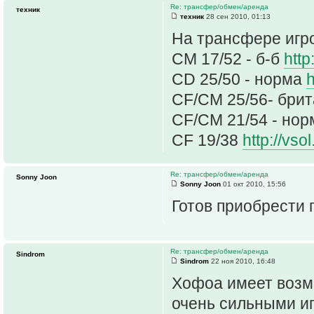
Re: трансфер/обмен/аренда
техник
техник
28 сен 2010, 01:13
На трансфере игро
СМ 17/52 - б-б
http
CD 25/50 - норма
h
CF/CM 25/56- бри
CF/CM 21/54 - но
CF 19/38
http://vs
Re: трансфер/обмен/аренда
Sonny Joon
Sonny Joon
01 окт 2010, 15:56
Готов приобрести 
Re: трансфер/обмен/аренда
Sindrom
Sindrom
22 ноя 2010, 16:48
Хофоа имеет возмо
очень сильными иг