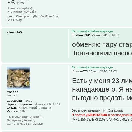
Рейтинг:
559
Црвенка (Сербия)
Рио Негро (Уругвай)
зам. в Португеза (Рио-де-Жанейро,
Бразилия)
Re: трансфер/обмен/аренда
alkash163
alkash163
29 мар 2010, 14:57
обменяю пару стар
Тонганскими пасп
Re: трансфер/обмен/аренда
monYYY
25 июл 2010, 21:03
Есть у меня 23 лим
нападающего. Я на
monYYY
Мастер
выгодно продать м
Сообщений:
1425
Зарегистрирован:
04 сен 2006, 17:19
Откуда:
Хмельницкий, Украина
Экс вице-президент ФФ Эквадора
Рейтинг:
389
Я против
ДИБИЛИЗМА
в распределени
ФК Бюлах (Лихтенштейн)
(А - 1,155,19; Б -3,1109,373; Ф-1,379,79
Либертад (Эквадор)
Санто Томас (Гватемала)