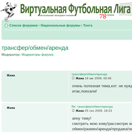
Список форумов
‹
Национальные форумы
‹
Тонга
трансфер/обмен/аренда
Модератор:
Модераторы форума
трансфер/обмен/аренда
Жажа
Жажа
19 авг 2009, 00:46
очень полезная тема,кот. не нуж
итак,поехали!
Re: трансфер/обмен/аренда
Жажа
Жажа
05 сен 2009, 18:23
апну тему!
смотреть мою кому!рассмотрю в
обмен/размен/аренда/продажа/о