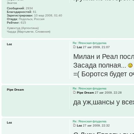
Знаток
Сообщений:
2934
Благодарностей:
61
Зарегистрирован:
10 мар 2008, 01:40
Откуда:
Подольск, Россия
Рейтинг:
615
Хувентуд (Аргентина)
Чарда (Мартьянчи, Словения)
Re: Японская флудилка
Loz
Loz
27 авг 2009, 21:07
Милан и Реал посл
Засада полная...
=( Боротся будет 
Re: Японская флудилка
Pipe Dream
Pipe Dream
27 авг 2009, 22:28
да уж,шансы у все
Re: Японская флудилка
Loz
Loz
27 авг 2009, 22:32