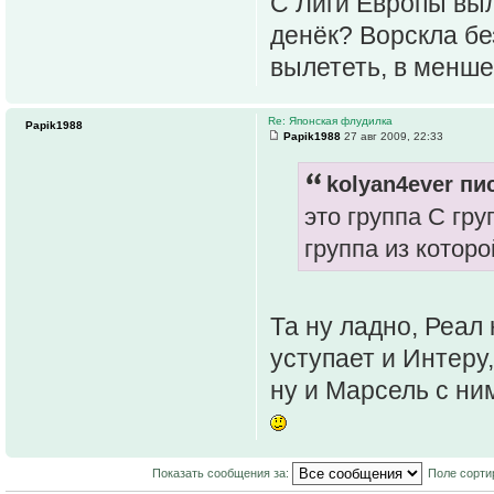
С Лиги Европы вы
денёк? Ворскла бе
вылететь, в менше
Re: Японская флудилка
Papik1988
Papik1988
27 авг 2009, 22:33
kolyan4ever пис
это группа С гру
группа из котор
Та ну ладно, Реал
уступает и Интеру
ну и Марсель с ни
Показать сообщения за:
Поле сорти