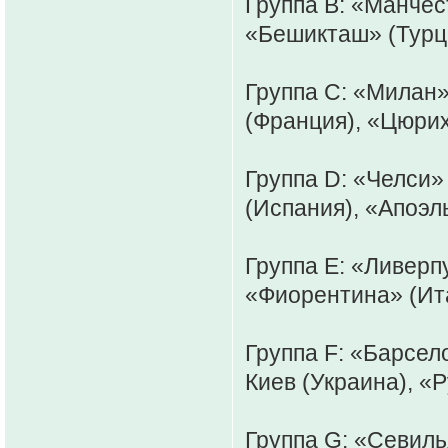
Группа B: «Манчес
«Бешикташ» (Турци
Группа С: «Милан»
(Франция), «Цюри
Группа D: «Челси» 
(Испания), «Апоэль
Группа E: «Ливерп
«Фиорентина» (Ита
Группа F: «Барсел
Киев (Украина), «Р
Группа G: «Севиль