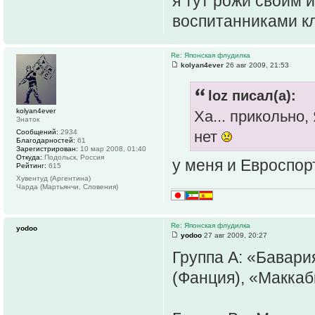
я тут рожи своим 
воспитанниками кл
Re: Японская флудилка
kolyan4ever
26 авг 2009, 21:53
loz писал(а):
kolyan4ever
Ха... прикольно
Знаток
Сообщений:
2934
нет
Благодарностей:
61
Зарегистрирован:
10 мар 2008, 01:40
Откуда:
Подольск, Россия
у меня и Евроспор
Рейтинг:
615
Хувентуд (Аргентина)
Чарда (Мартьянчи, Словения)
Re: Японская флудилка
yodoo
yodoo
27 авг 2009, 20:27
Группа A: «Бавари
(Фанция), «Маккаб