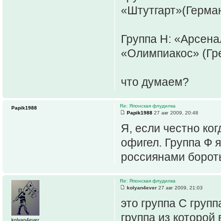
«Штутгарт»(Герман
Группа H: «Арсена
«Олимпиакос» (Гре
что думаем?
Re: Японская флудилка
Papik1988
Papik1988
27 авг 2009, 20:48
Я, если честно ко
офигел. Группа Ф 
россиянами бороть
Re: Японская флудилка
kolyan4ever
27 авг 2009, 21:03
это группа С групп
группа из которой
kolyan4ever