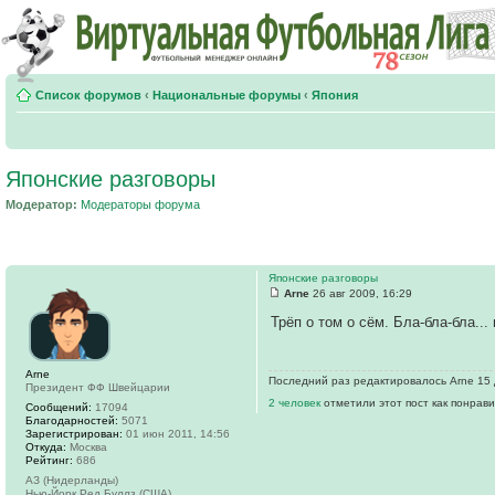
Список форумов
‹
Национальные форумы
‹
Япония
Японские разговоры
Модератор:
Модераторы форума
Японские разговоры
Arne
26 авг 2009, 16:29
Трёп о том о сём. Бла-бла-бла...
Arne
Последний раз редактировалось Arne 15 д
Президент ФФ Швейцарии
2 человек
отметили этот пост как понрав
Сообщений:
17094
Благодарностей:
5071
Зарегистрирован:
01 июн 2011, 14:56
Откуда:
Москва
Рейтинг:
686
АЗ (Нидерланды)
Нью-Йорк Ред Буллз (США)