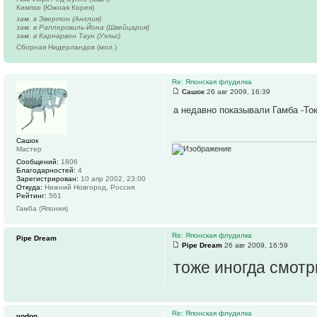
Кимпхо (Южная Корея)
зам. в Эвертон (Англия)
зам. в Рапперсвиль-Йона (Швейцария)
зам. в Карнарвон Таун (Уэльс)
Сборная Нидерландов (мол.)
Re: Японская флудилка
Сашок
26 авг 2009, 16:39
а недавно показывали Гамба -Токи
Сашок
Мастер
Сообщений:
1806
Благодарностей:
4
Зарегистрирован:
10 апр 2002, 23:00
Откуда:
Нижний Новгород, Россия
Рейтинг:
561
Гамба (Япония)
Re: Японская флудилка
Pipe Dream
Pipe Dream
26 авг 2009, 16:59
тоже иногда смотр
Re: Японская флудилка
yodoo