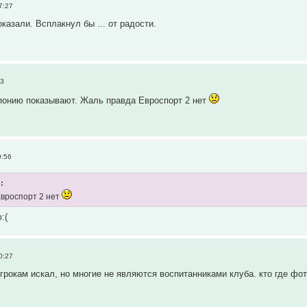
7:27
казали. Всплакнул бы ... от радости.
43
Японию показывают. Жаль правда Евроспорт 2 нет
9:56
:
вроспорт 2 нет
:(
0:27
игрокам искал, но многие не являются воспитанниками клуба. кто где фо