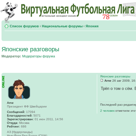
Список форумов
‹
Национальные форумы
‹
Япония
Японские разговоры
Модератор:
Модераторы форума
Японские разговоры
Arne
26 авг 2009, 16
Трёп о том о сём. 
Arne
Последний раз редактир
Президент ФФ Швейцарии
2 человек
отметили это
Сообщений:
17094
Благодарностей:
5071
Зарегистрирован:
01 июн 2011, 14:56
Откуда:
Москва
Рейтинг:
686
АЗ (Нидерланды)
Нью-Йорк Ред Буллз (США)