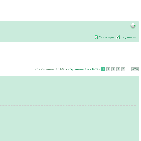
Закладки
Подписки
Сообщений: 10140 •
Страница
1
из
676
•
...
1
2
3
4
5
676