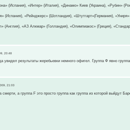
на» (Испания), «Интер» (Италия), «Динамо» Киев (Украина), «Рубин» (Ро
я» (Испания), «Рейнджерс» (Шотландия), «Штутгарт»(Германия), «Униря»
л» (Англия), «АЗ Алкмар» (Голландия), «Олимпиакос» (Греция), «Стандар
09, 20:48
гда увидел результаты жеребьевки немного офигел. Группа Ф явно групп
009, 21:03
па смерти, а группа F это просто группа как группа из которой выйдут Б