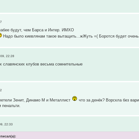
07
лабее будут, чем Барса и Интер. ИМХО
Надо было киевлянам такое вытащить...жЖуть =( Боротся будет очень
09, 22:28
ех славянских клубов весьма сомнительные
32
летели Зенит, Динамо М и Металлист
что за денёк? Ворскла без вар
м пенальти.
09, 22:33
 писал(а):