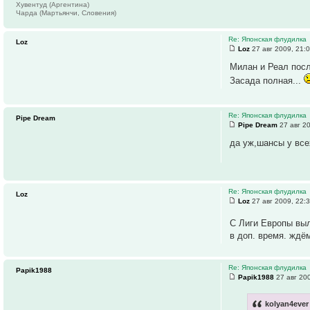
Хувентуд (Аргентина)
Чарда (Мартьянчи, Словения)
Re: Японская флудилка
Loz
Loz
27 авг 2009, 21:
Милан и Реал пос
Засада полная...
Re: Японская флудилка
Pipe Dream
Pipe Dream
27 авг 20
да уж,шансы у вс
Re: Японская флудилка
Loz
Loz
27 авг 2009, 22:
С Лиги Европы вы
в доп. время. ждё
Re: Японская флудилка
Papik1988
Papik1988
27 авг 20
kolyan4ever