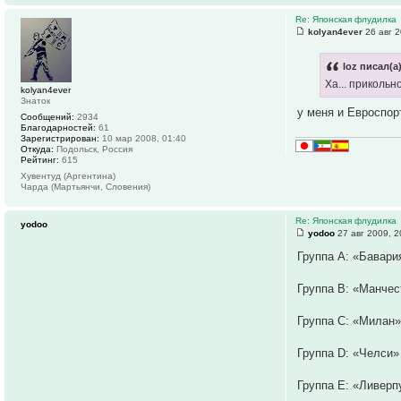
Re: Японская флудилка
kolyan4ever
26 авг 2
loz писал(а)
Ха... приколь
kolyan4ever
Знаток
у меня и Евроспор
Сообщений:
2934
Благодарностей:
61
Зарегистрирован:
10 мар 2008, 01:40
Откуда:
Подольск, Россия
Рейтинг:
615
Хувентуд (Аргентина)
Чарда (Мартьянчи, Словения)
Re: Японская флудилка
yodoo
yodoo
27 авг 2009, 2
Группа A: «Бавари
Группа B: «Манчес
Группа С: «Милан»
Группа D: «Челси» 
Группа E: «Ливерп