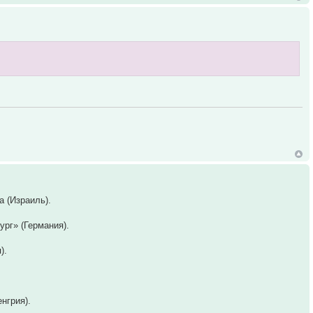
а (Израиль).
рг» (Германия).
).
нгрия).