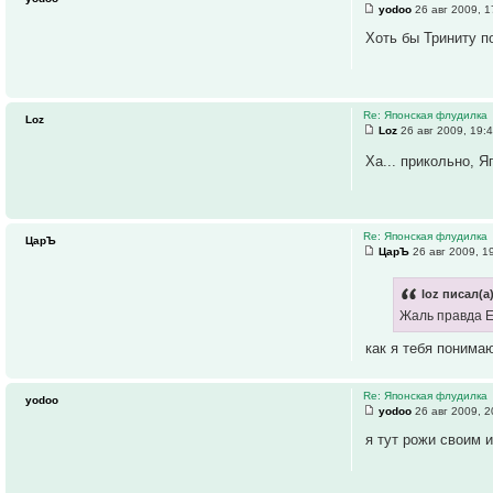
yodoo
26 авг 2009, 1
Хоть бы Триниту по
Re: Японская флудилка
Loz
Loz
26 авг 2009, 19:
Ха... прикольно, 
Re: Японская флудилка
ЦарЪ
ЦарЪ
26 авг 2009, 1
loz писал(а)
Жаль правда Е
как я тебя понимаю
Re: Японская флудилка
yodoo
yodoo
26 авг 2009, 2
я тут рожи своим 