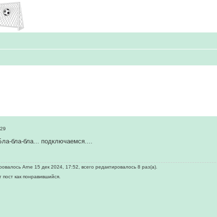
:29
Бла-бла-бла... подключаемся....
овалось Arne 15 дек 2024, 17:52, всего редактировалось 8 раз(а).
т пост как понравившийся.