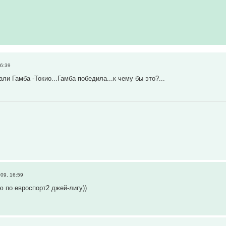
16:39
ли Гамба -Токио...Гамба победила...к чему бы это?...
09, 16:59
ю по евроспорт2 джей-лигу))