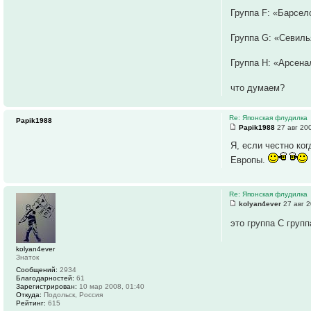
Группа F: «Барсело
Группа G: «Севиль
Группа H: «Арсена
что думаем?
Re: Японская флудилка
Papik1988
Papik1988
27 авг 20
Я, если честно ко
Европы.
Re: Японская флудилка
kolyan4ever
27 авг 2
это группа С груп
kolyan4ever
Знаток
Сообщений:
2934
Благодарностей:
61
Зарегистрирован:
10 мар 2008, 01:40
Откуда:
Подольск, Россия
Рейтинг:
615