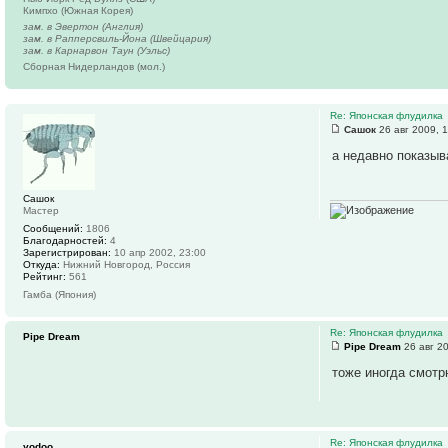
Кимпхо (Южная Корея)
зам. в Эвертон (Англия)
зам. в Рапперсвиль-Йона (Швейцария)
зам. в Карнарвон Таун (Уэльс)
Сборная Нидерландов (мол.)
Re: Японская флудилка
Сашок
26 авг 2009, 
а недавно показыва
Сашок
Мастер
Сообщений:
1806
Благодарностей:
4
Зарегистрирован:
10 апр 2002, 23:00
Откуда:
Нижний Новгород, Россия
Рейтинг:
561
Гамба (Япония)
Re: Японская флудилка
Pipe Dream
Pipe Dream
26 авг 20
тоже иногда смотр
Re: Японская флудилка
yodoo