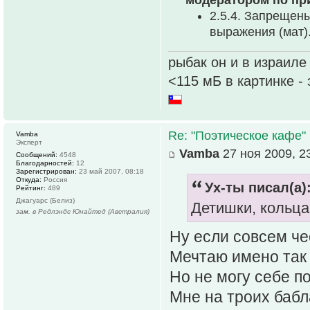
2.5.4. Запрещен
выpажения (мат)
рыбак он и в израиле
<115 мБ в картинке -
Re: "Поэтическое кафе"
Vamba
Эксперт
Vamba
27 ноя 2009, 2
Сообщений:
4548
Благодарностей:
12
Зарегистрирован:
23 май 2007, 08:18
Откуда:
Россия
Ух-ты писал(а)
Рейтинг:
489
Джагуарс (Белиз)
Детишки, кольца
зам. в Редлэндс Юнайтед (Австралия)
Ну если совсем ч
Мечтаю имено так 
Но не могу себе по
Мне на троих бабла