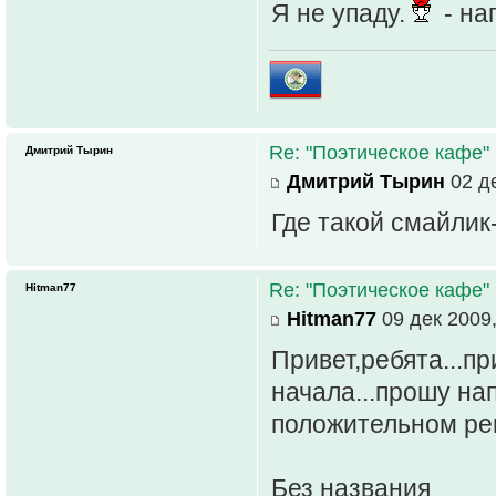
Я не упаду.
- на
Re: "Поэтическое кафе"
Дмитрий Тырин
Дмитрий Тырин
02 де
Где такой смайлик
Re: "Поэтическое кафе"
Hitman77
Hitman77
09 дек 2009,
Привет,ребята...п
начала...прошу на
положительном реш
Без названия