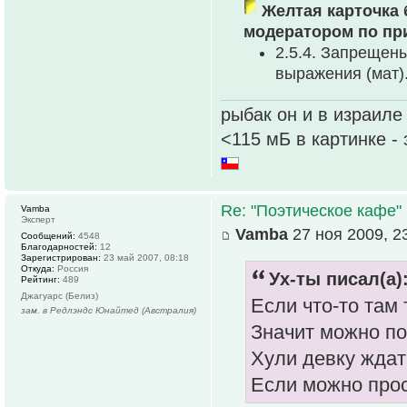
Желтая карточка 
модератором по пр
2.5.4. Запрещен
выpажения (мат)
рыбак он и в израиле
<115 мБ в картинке -
Re: "Поэтическое кафе"
Vamba
Эксперт
Vamba
27 ноя 2009, 2
Сообщений:
4548
Благодарностей:
12
Зарегистрирован:
23 май 2007, 08:18
Откуда:
Россия
Ух-ты писал(а)
Рейтинг:
489
Джагуарс (Белиз)
Если что-то там 
зам. в Редлэндс Юнайтед (Австралия)
Значит можно п
Хули девку ждат
Если можно прос