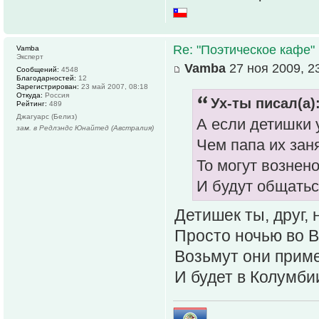
Re: "Поэтическое кафе"
Vamba
Эксперт
Vamba
27 ноя 2009, 2
Сообщений:
4548
Благодарностей:
12
Зарегистрирован:
23 май 2007, 08:18
Откуда:
Россия
Ух-ты писал(а)
Рейтинг:
489
Джагуарс (Белиз)
А если детишки 
зам. в Редлэндс Юнайтед (Австралия)
Чем папа их зан
То могут вознен
И будут общать
Детишек ты, друг, 
Просто ночью во В
Возьмут они приме
И будет в Колумби