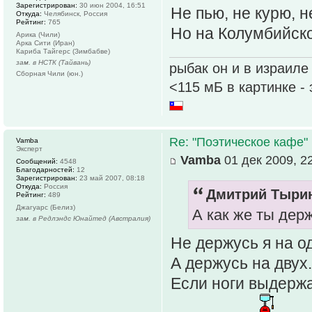
Зарегистрирован:
30 июн 2004, 16:51
Не пью, не курю, 
Откуда:
Челябинск, Россия
Рейтинг:
765
Но на Колумбийск
Арика (Чили)
Арка Сити (Иран)
Кариба Тайгерс (Зимбабве)
зам. в НСТК (Тайвань)
рыбак он и в израиле
Сборная Чили (юн.)
<115 мБ в картинке -
Re: "Поэтическое кафе"
Vamba
Эксперт
Vamba
01 дек 2009, 2
Сообщений:
4548
Благодарностей:
12
Зарегистрирован:
23 май 2007, 08:18
Откуда:
Россия
Дмитрий Тырин
Рейтинг:
489
Джагуарс (Белиз)
А как же ты дер
зам. в Редлэндс Юнайтед (Австралия)
Не держусь я на о
А держусь на двух.
Если ноги выдержа