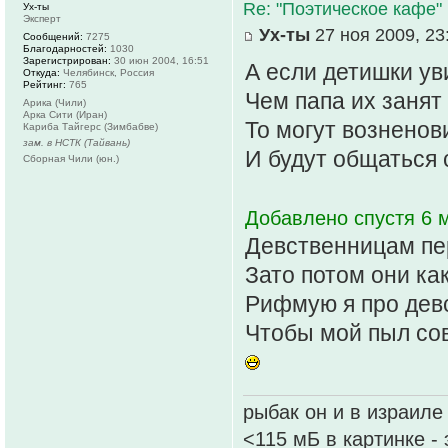
Re: "Поэтическое кафе"
Ух-ты
Эксперт
Ух-ты
27 ноя 2009, 23
Сообщений:
7275
Благодарностей:
1030
Зарегистрирован:
30 июн 2004, 16:51
А если детишки ув
Откуда:
Челябинск, Россия
Рейтинг:
765
Чем папа их занят
Арика (Чили)
Арка Сити (Иран)
То могут возненов
Кариба Тайгерс (Зимбабве)
зам. в НСТК (Тайвань)
И будут общаться
Сборная Чили (юн.)
Добавлено спустя 6 м
Девственницам пе
Зато потом они ка
Рифмую я про дев
Чтобы мой пыл со
рыбак он и в израиле
<115 мБ в картинке -