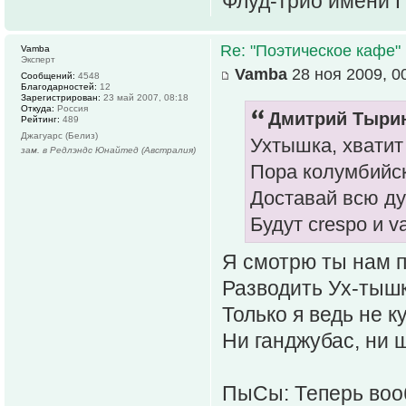
Флуд-трио имени 
Re: "Поэтическое кафе"
Vamba
Эксперт
Vamba
28 ноя 2009, 0
Сообщений:
4548
Благодарностей:
12
Зарегистрирован:
23 май 2007, 08:18
Откуда:
Россия
Дмитрий Тырин
Рейтинг:
489
Джагуарс (Белиз)
Ухтышка, хватит
зам. в Редлэндс Юнайтед (Австралия)
Пора колумбийс
Доставай всю ду
Будут crespo и va
Я смотрю ты нам п
Разводить Ух-тышк
Только я ведь не к
Ни ганджубас, ни 
ПыСы: Теперь вооб