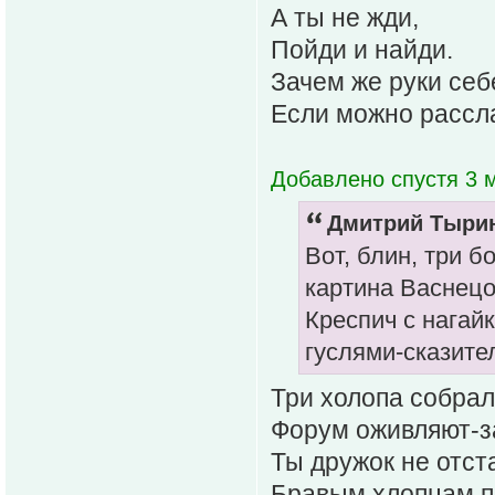
А ты не жди,
Пойди и найди.
Зачем же руки себ
Если можно рассл
Добавлено спустя 3 
Дмитрий Тырин
Вот, блин, три б
картина Васнецо
Креспич с нагай
гуслями-сказител
Три холопа собрал
Форум оживляют-з
Ты дружок не отст
Бравым хлопцам п