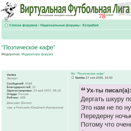
Список форумов
‹
Национальные форумы
‹
Колумбия
"Поэтическое кафе"
Модератор:
Модераторы форума
Re: "Поэтическое кафе"
Vamba
Vamba
27 ноя 2009, 16:00
Эксперт
Сообщений:
4548
Благодарностей:
12
Ух-ты писал(а)
Зарегистрирован:
23 май 2007, 08:18
Откуда:
Россия
Дергать шкуру п
Рейтинг:
489
Джагуарс (Белиз)
Это нам не по н
зам. в Редлэндс Юнайтед (Австралия)
Передерну ночь
Потому что очен