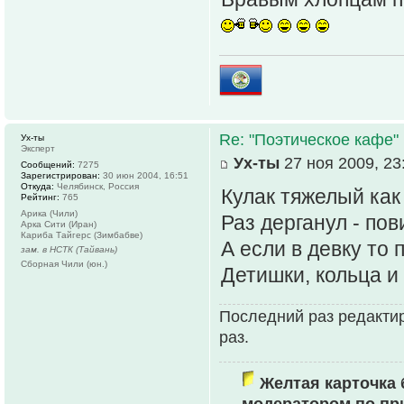
Re: "Поэтическое кафе"
Ух-ты
Эксперт
Ух-ты
27 ноя 2009, 23
Сообщений:
7275
Зарегистрирован:
30 июн 2004, 16:51
Откуда:
Челябинск, Россия
Кулак тяжелый как
Рейтинг:
765
Арика (Чили)
Раз дерганул - пов
Арка Сити (Иран)
Кариба Тайгерс (Зимбабве)
А если в девку то 
зам. в НСТК (Тайвань)
Сборная Чили (юн.)
Детишки, кольца и
Последний раз редактир
раз.
Желтая карточка 
модератором по пр