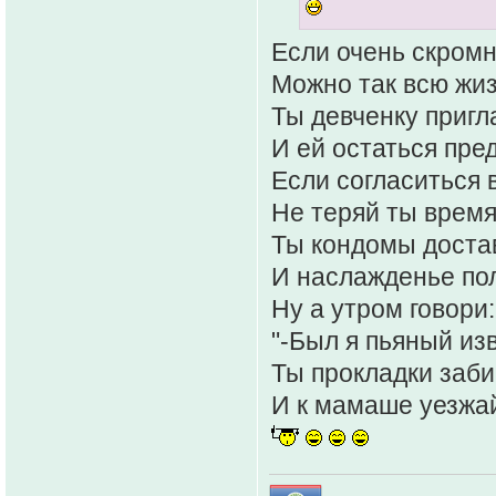
Если очень скром
Можно так всю жиз
Ты девченку пригл
И ей остаться пре
Если согласиться в
Не теряй ты время 
Ты кондомы доста
И наслажденье по
Ну а утром говори:
"-Был я пьяный из
Ты прокладки заб
И к мамаше уезжай