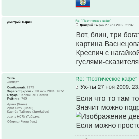
Re: "Поэтическое кафе"
Дмитрий Тырин
Дмитрий Тырин
27 ноя 2009, 21:37
Вот, блин, три бог
картина Васнецова
Креспич с нагайко
гуслями-сказителям
Re: "Поэтическое кафе"
Ух-ты
Эксперт
Ух-ты
27 ноя 2009, 23
Сообщений:
7275
Зарегистрирован:
30 июн 2004, 16:51
Откуда:
Челябинск, Россия
Если что-то там т
Рейтинг:
765
Арика (Чили)
Значит можно под
Арка Сити (Иран)
Кариба Тайгерс (Зимбабве)
дев
зам. в НСТК (Тайвань)
Сборная Чили (юн.)
Если можно прост