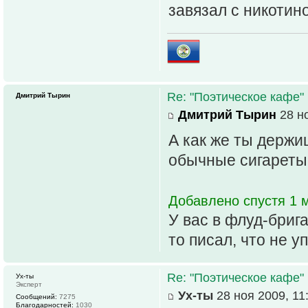
завязал с никотин
Re: "Поэтическое кафе"
Дмитрий Тырин
Дмитрий Тырин
28 но
А как же ты держиш
обычные сигареты 
Добавлено спустя 1 м
У вас в флуд-брига
то писал, что не у
Re: "Поэтическое кафе"
Ух-ты
Эксперт
Ух-ты
28 ноя 2009, 11
Сообщений:
7275
Благодарностей:
1030