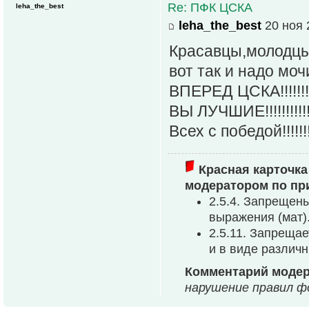
Re: ПФК ЦСКА
leha_the_best
leha_the_best
20 ноя 
Красавцы,молодцы
вот так и надо моч
ВПЕРЕД ЦСКА!!!!!!!!!!!!
ВЫ ЛУЧШИЕ!!!!!!!!!!!!!!!!!!
Всех с победой!!!!!!!!!
Красная карточка
модератором по пр
2.5.4. Запрещен
выpажения (мат)
2.5.11. Запреща
и в виде различ
Комментарий модер
нарушение правил фо