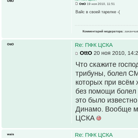
OttO
OttO
19 ноя 2010, 11:51
Вайс в своей тарелке -(
Комментарий модератора:
заканчи
Re: ПФК ЦСКА
OttO
OttO
20 ноя 2010, 14:
Что скажите госпо
трибуны, болел СМ
которых при всём 
без помощи болел
это было известно
Динамо. Вообще ме
ЦСКА
Re: ПФК ЦСКА
wais