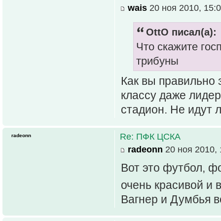
wais
20 ноя 2010, 15:
OttO писал(а):
Что скажите гос
трибуны
Как вы правильно 
классу даже лиде
стадион. Не идут л
Re: ПФК ЦСКА
radeonn
radeonn
20 ноя 2010, 
Вот это футбол, ф
очень красивой и 
Вагнер и Думбья в