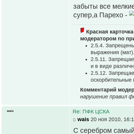
забыты все мелкие 
супер,а Парехо -
Красная карточка
модератором по пр
2.5.4. Запрещен
выpажения (мат)
2.5.11. Запреща
и в виде различ
2.5.12. Запреща
оскорбительные
Комментарий модер
нарушение правил фо
Re: ПФК ЦСКА
wais
wais
20 ноя 2010, 16:
С серебром самый 