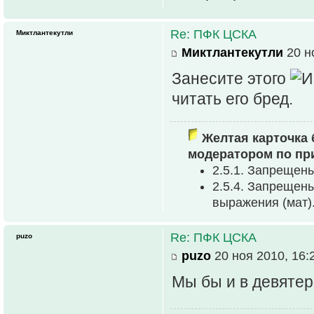
Re: ПФК ЦСКА
Миктлантекутли
Миктлантекутли
20 н
Занесите этого
читать его бред.
Желтая карточка 
модератором по пр
2.5.1. Запрещен
2.5.4. Запрещен
выpажения (мат)
Re: ПФК ЦСКА
puzo
puzo
20 ноя 2010, 16:
Мы бы и в девяте