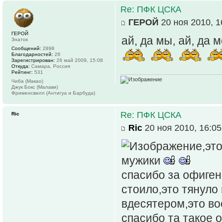
Re: ПФК ЦСКА
ГЕРОЙ
20 ноя 2010, 1
ГЕРОЙ
ай, да мы, ай, да 
Знаток
Сообщений:
2898
Благодарностей:
26
Зарегистрирован:
26 май 2009, 15:08
Откуда:
Самара, Россия
Рейтинг:
531
Чиба (Макао)
Джук Бокс (Малави)
Фрименсвилл (Антигуа и Барбуда)
Re: ПФК ЦСКА
Ric
Ric
20 ноя 2010, 16:05
,эт
мужики
спасибо за офиген
стоило,это тянуло и
вдесятером,это воо
спасибо та такое