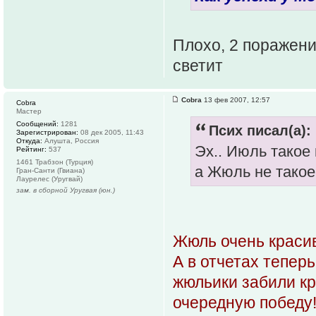
Плохо, 2 поражения
светит
Cobra
13 фев 2007, 12:57
Cobra
Мастер
Сообщений:
1281
Псих писал(а):
Зарегистрирован:
08 дек 2005, 11:43
Откуда:
Алушта, Россия
Эх.. Июль такое 
Рейтинг:
537
1461 Трабзон (Турция)
а Жюль не такое.
Гран-Санти (Гвиана)
Лаурелес (Уругвай)
зам. в сборной Уругвая (юн.)
Жюль очень красив
А в отчетах тепер
жюльики забили кр
очередную победу!!