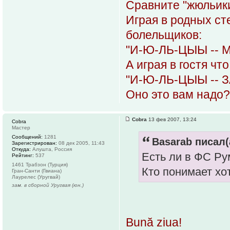
Сравните "жюльики
Играя в родных с
болельщиков:
"И-Ю-ЛЬ-ЦЫЫ -- 
А играя в гостя ч
"И-Ю-ЛЬ-ЦЫЫ -- ЗА
Оно это вам надо?
Cobra
13 фев 2007, 13:24
Cobra
Мастер
Сообщений:
1281
Basarab писал(
Зарегистрирован:
08 дек 2005, 11:43
Откуда:
Алушта, Россия
Есть ли в ФС Р
Рейтинг:
537
1461 Трабзон (Турция)
Кто понимает хо
Гран-Санти (Гвиана)
Лаурелес (Уругвай)
зам. в сборной Уругвая (юн.)
Bună ziua!