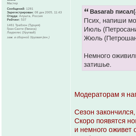
Мастер
Сообщений:
1281
Basarab писал(
Зарегистрирован:
08 дек 2005, 11:43
Откуда:
Алушта, Россия
Псих, напиши мо
Рейтинг:
537
1461 Трабзон (Турция)
Июль (Петросан
Гран-Санти (Гвиана)
Лаурелес (Уругвай)
Жюль (Петроша
зам. в сборной Уругвая (юн.)
Немного оживили
затишье.
Модераторам я нап
Сезон закончился,
Скоро появятся н
и немного оживет 