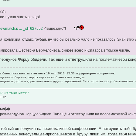
(а):
о* нужно знать в лицо!
/viewmatch.p ... _id=627552
-*вырезано*!
 коллизия, отдых, грубая, ну что бы реально мало не показалось! Знай этих 
мировала шестерка Бермелонеса, скорее всего и Спаарса в том же числе.
пердунов Форцу обидели. Так ещё и отпетрушили на послематчевой кон
а была показана за этот пост
19 мар 2013, 15:33
модератором по причине:
рещены сообщения, содержащие оскоpбления или наезды.
прещены подколы в адрес новичков и других персонажей Лиги, которые могут быть неправил
м Лиге такие матчи?
3:12
ал(а):
ров-пердунов Форцу обидели. Так ещё и отпетрушили на послематчевой кон
тойный он получил на послематчевой конференции. А петрушить тебя бу
засланных венесуэльцев-приспешников в Арубу, пиши им, тогда тебя ни