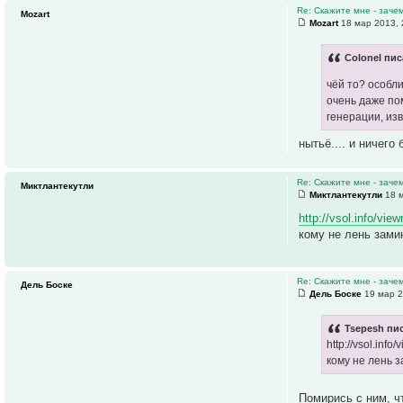
Re: Скажите мне - заче
Mozart
Mozart
18 мар 2013, 
Colonel пис
чёй то? особл
очень даже пом
генерации, изв
нытьё.... и ничего 
Re: Скажите мне - заче
Миктлантекутли
Миктлантекутли
18 м
http://vsol.info/vie
кому не лень зами
Re: Скажите мне - заче
Дель Боске
Дель Боске
19 мар 2
Tsepesh пис
http://vsol.in
кому не лень 
Помирись с ним, ч