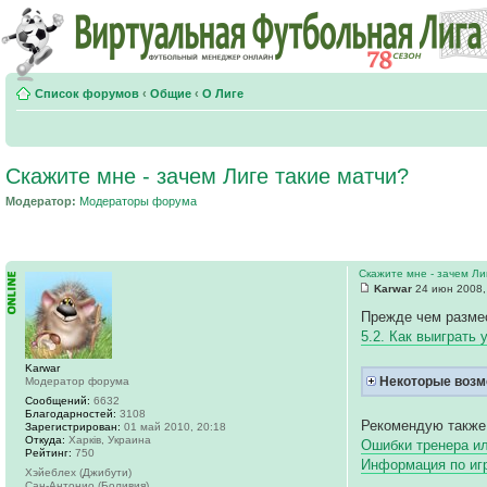
Список форумов
‹
Общие
‹
О Лиге
Скажите мне - зачем Лиге такие матчи?
Модератор:
Модераторы форума
Скажите мне - зачем Ли
Karwar
24 июн 2008,
Прежде чем размес
5.2. Как выиграть 
Karwar
Некоторые возм
Модератор форума
Сообщений:
6632
Благодарностей:
3108
Рекомендую также
Зарегистрирован:
01 май 2010, 20:18
Откуда:
Харків, Украина
Ошибки тренера ил
Рейтинг:
750
Информация по и
Хэйеблех (Джибути)
Сан-Антонио (Боливия)