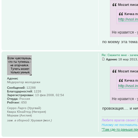
Mozart писа
Кичка п
http://vsol.
Не нравится -
по моему эта тема 
Re: Скажите мне - заче
Адонис
18 мар 2013,
Mozart писа
Адонис
Кичка п
Модератор молодежи
http://vsol.
Сообщений:
12288
Благодарностей:
1226
Зарегистрирован:
13 фев 2008, 02:54
Не нравится -
Откуда:
Россия
Рейтинг:
650
провокация.... и ни
Серро Ларго (Уругвай)
Квара Юнайтед (Нигерия)
Моркам (Англия)
Любите врагов своих! 
зам. в сборной Уругвая (мол.)
Никому не поставить 
"Там где-то раньше пр