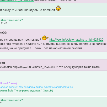
ли аккаунт и больше здесь не плачься
м Лиге такие матчи?
 21:43
ал(а):
иво суперзащ при проигрыше?
http://vsol.info/viewmatch.p ... _id=627920
ню, что суперзащ должен был быть при выиграше, а при проигрыше должно быть -
ините, но не придумал ... пока... без ненормативной лексики...
(а):
fo/viewmatch.php?day=7688&match_id=628392 это бред, кумарят такие матчи
(Новый Завет)
...
нас на колени! Мы лежали и будем лежать!(неизвестный)
оклятый Ле Тисье рекомендовал.." (thesubj)
м Лиге такие матчи?
:51