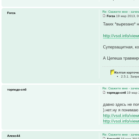
Re: Скажите мне - заче
Forza
Forza
19 мар 2013, 0
Таких *вырезано* н
http://vsol.info/vie
Суперзащитная, ко
А Цепеша травмиро
Желтая карточк
2.5.1. Зап
Re: Скажите мне - заче
торпедо-спб
торпедо-спб
19 мар 
давно здесь не по
).нет.ну я понима
http://vsol.info/vie
http://vsol.info/vie
Re: Скажите мне - заче
Алекс44
Алекс44
19 мар 2013