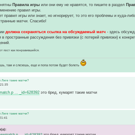
понятны
Правила игры
или они ему не нравятся, то пишите в раздел
Пра
зменению правил игры.
ет правил игры или знает, но игнорирует, то это его проблемы и куда-ли
транные матчи. Спасибо!
нии
должна сохраняться ссылка на обсуждаемый матч
- здесь обсуж
 в пространные рассуждения без привязки (с потерей привязки) к конкр
ений.
от пост как понравившийся.
шь, там и слезешь, еще и попа потом будет болеть
м Лиге такие матчи?
 21:35
wmatch.p ... _id=628392
это бред, кумарят такие матчи
м Лиге такие матчи?
21:41
(а):
/viewmatch.p ... _id=628392
это бред, кумарят такие матчи