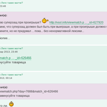
м Лиге такие матчи?
23:46
ал(а):
иво суперзащ при проигрыше?
http://vsol.info/viewmatch.p ... _id=627920
ню, что суперзащ должен был быть при выиграше, а при проигрыше должно быть -
ините, но не придумал ... пока... без ненормативной лексики...
более...
м Лиге такие матчи?
ар 2013, 23:46
wmatch.p ... _id=626466
нусуйте товарища
м Лиге такие матчи?
013, 00:14
ал(а):
fo/viewmatch.php?day=7688&match_id=626466
заминусуйте товарища
то ли.