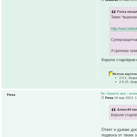
Forza писал
Таких *вырезан
http://vsol.info
Суперзащитная,
А Цепеша трав
Короля старпёров-
Желтая карточк
2.5.1. Зап
2.5.15. За
Re: Скажите мне - заче
Forza
Forza
19 мар 2013, 1
Алекс44 пис
Короля старпё
Ответ и думаю дос
подвоха от твоих 