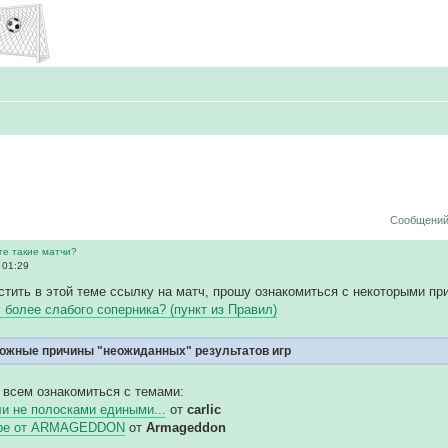
Сообщений:
ге такие матчи?
 01:29
тить в этой теме ссылку на матч, прошу ознакомиться с некоторыми пр
у более слабого соперника? (пункт из Правил)
ожные причины "неожиданных" результатов игр
 всем ознакомиться с темами:
и не полосками едиными...
от
carlic
гре от ARMAGEDDON
от
Armageddon