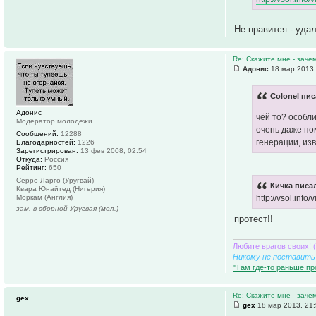
Не нравится - уда
Re: Скажите мне - заче
Адонис
18 мар 2013,
Colonel пис
Адонис
чёй то? особл
Модератор молодежи
очень даже пом
Сообщений:
12288
генерации, изв
Благодарностей:
1226
Зарегистрирован:
13 фев 2008, 02:54
Откуда:
Россия
Рейтинг:
650
Серро Ларго (Уругвай)
Кичка писал
Квара Юнайтед (Нигерия)
http://vsol.in
Моркам (Англия)
зам. в сборной Уругвая (мол.)
протест!!
Любите врагов своих! 
Никому не поставить 
"Там где-то раньше пр
Re: Скажите мне - заче
gex
gex
18 мар 2013, 21