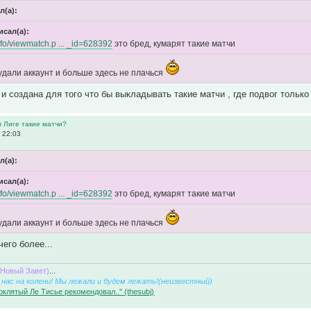
л(а):
исал(а):
info/viewmatch.p ... _id=628392
это бред, кумарят такие матчи
 удали аккаунт и больше здесь не плачься
и создана для того что бы выкладывать такие матчи , где подвог только 
м Лиге такие матчи?
 22:03
л(а):
исал(а):
info/viewmatch.p ... _id=628392
это бред, кумарят такие матчи
 удали аккаунт и больше здесь не плачься
чего более...
(Новый Завет)
...
нас на колени! Мы лежали и будем лежать!(неизвестный)
оклятый Ле Тисье рекомендовал.." (thesubj)