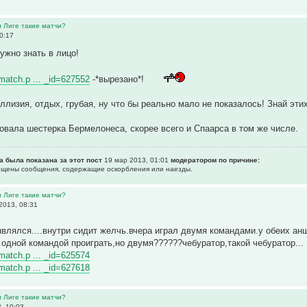
м Лиге такие матчи?
0:17
ужно знать в лицо!
wmatch.p ... _id=627552
-*вырезано*!
ллизия, отдых, грубая, ну что бы реально мало не показалось! Знай эти
вала шестерка Бермелонеса, скорее всего и Спаарса в том же числе.
а была показана за этот пост
19 мар 2013, 01:01
модератором по причине:
рещены сообщения, содержащие оскоpбления или наезды.
м Лиге такие матчи?
2013, 08:31
являлся....внутри сидит желчь.вчера играл двумя командами.у обеих а
ю одной командой проиграть,но двумя??????чебуратор,такой чебуратор...
wmatch.p ... _id=625574
wmatch.p ... _id=627618
м Лиге такие матчи?
, 10:03