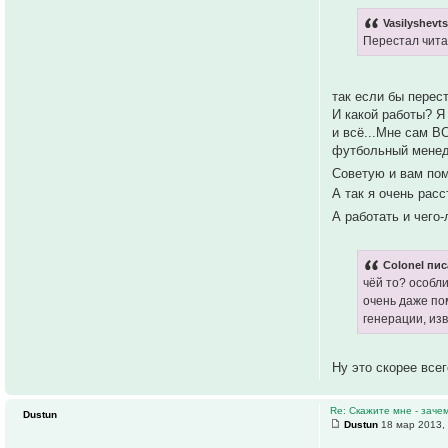
Vasilyshevt
Перестал читат
так если бы перес
И какой работы? Я
и всё...Мне сам В
футбольный менедж
Советую и вам по
А так я очень рас
А работать и чего
Colonel пис
чёй то? особл
очень даже пом
генерации, изв
Ну это скорее все
Re: Скажите мне - заче
Dustun
Dustun
18 мар 2013,