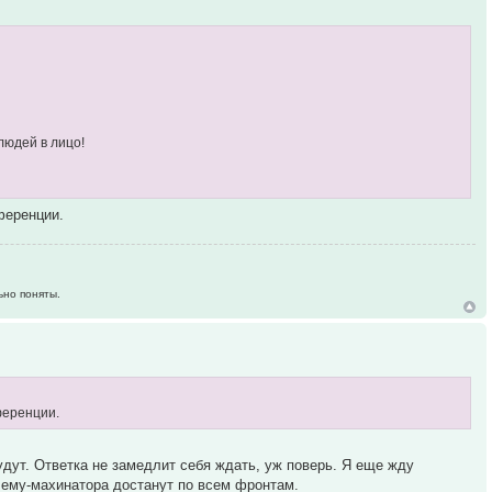
людей в лицо!
ференции.
ьно поняты.
ференции.
дут. Ответка не замедлит себя ждать, уж поверь. Я еще жду
кчему-махинатора достанут по всем фронтам.