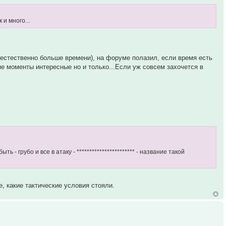
 и много...
 естественно больше времени), на форуме полазил, если время есть
е моменты интересные но и только...Если уж совсем захочется в
 грубо и все в атаку - *********************** - название такой
е, какие тактические условия стояли.