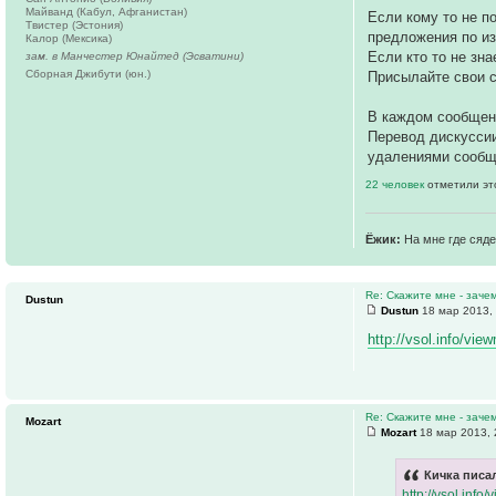
Майванд (Кабул, Афганистан)
Если кому то не 
Твистер (Эстония)
предложения по и
Калор (Мексика)
Если кто то не зна
зам. в Манчестер Юнайтед (Эсватини)
Сборная Джибути (юн.)
Присылайте свои с
В каждом сообще
Перевод дискуссии
удалениями сообщ
22 человек
отметили эт
Ёжик:
На мне где сяде
Re: Скажите мне - заче
Dustun
Dustun
18 мар 2013,
http://vsol.info/vie
Re: Скажите мне - заче
Mozart
Mozart
18 мар 2013, 
Кичка писал
http://vsol.info