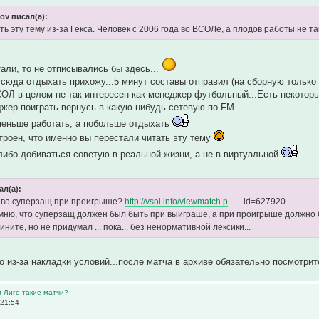
sov писал(а):
ь эту тему из-за Гекса. Человек с 2006 года во ВСОЛе, а плодов работы не так
тали, то не отписывались бы здесь...
 сюда отдыхать прихожу...5 минут составы отправил (на сборную только
СОЛ в целом не так интересен как менеджер футбольный...Есть некоторы
ер поиграть вернусь в какую-нибудь сетевую по FM...
меньше работать, а побольше отдыхать
строен, что именно вы перестали читать эту тему
-либо добиваться советую в реальной жизни, а не в виртуальной
ал(а):
иво суперзащ при проигрыше?
http://vsol.info/viewmatch.p
... _id=627920
ню, что суперзащ должен был быть при выиграше, а при проигрыше должно быть -
ините, но не придумал ... пока... без ненормативной лексики...
го из-за накладки условий...после матча в архиве обязательно посмотрит
м Лиге такие матчи?
 21:54