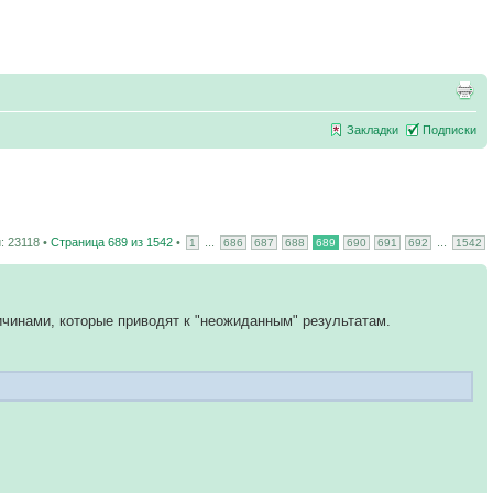
Закладки
Подписки
 23118 •
Страница
689
из
1542
•
...
...
1
686
687
688
689
690
691
692
1542
ичинами, которые приводят к "неожиданным" результатам.