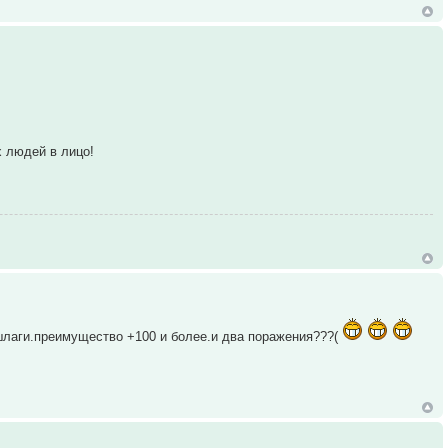
х людей в лицо!
ншлаги.преимущество +100 и более.и два поражения???(