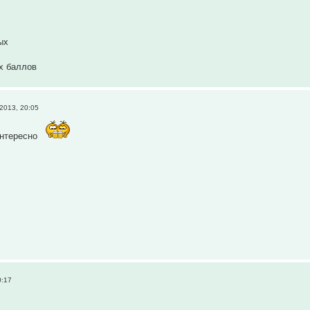
ых
х баллов
2013, 20:05
нтересно
0:17