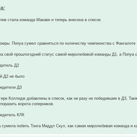
а:
ем стала команда Макаве и теперь внесена в список.
зеры. Попуа сумел сравняться по количеству чемпионства с Фангалоте
ла свой прошлогодний статус самой миролюбивой команды Д1, а Попуа 
едитель Д2
й Д2 не было
бедители Д3
ере Колледж добавлены в список, как ни разу не победившие в Д3, Так
 поразить ворота соперников.
бедитель КЛК
 сумела побить Тонга Миддл Скул, как самая миролюбивая команда и к