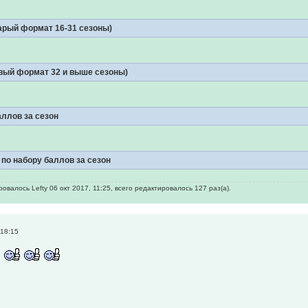
арый формат 16-31 сезоны)
вый формат 32 и выше сезоны)
ллов за сезон
по набору баллов за сезон
валось Lefty 06 окт 2017, 11:25, всего редактировалось 127 раз(а).
 18:15