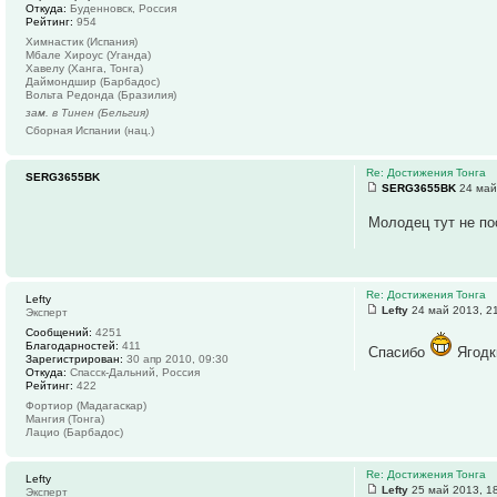
Откуда:
Буденновск, Россия
Рейтинг:
954
Химнастик (Испания)
Мбале Хироус (Уганда)
Хавелу (Ханга, Тонга)
Даймондшир (Барбадос)
Вольта Редонда (Бразилия)
зам. в Тинен (Бельгия)
Сборная Испании (нац.)
Re: Достижения Тонга
SERG3655BK
SERG3655BK
24 май
Молодец тут не п
Re: Достижения Тонга
Lefty
Lefty
24 май 2013, 2
Эксперт
Сообщений:
4251
Благодарностей:
411
Спасибо
Ягодк
Зарегистрирован:
30 апр 2010, 09:30
Откуда:
Спасск-Дальний, Россия
Рейтинг:
422
Фортиор (Мадагаскар)
Мангия (Тонга)
Лацио (Барбадос)
Re: Достижения Тонга
Lefty
Lefty
25 май 2013, 1
Эксперт