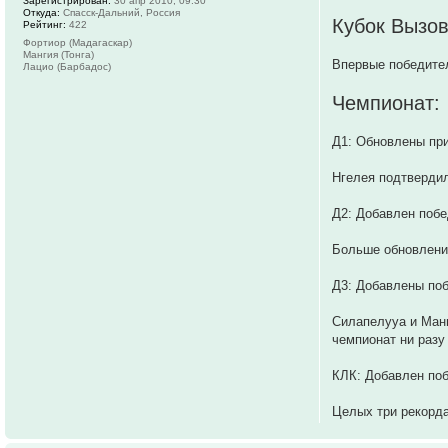
Зарегистрирован:
30 апр 2010, 09:30
Откуда:
Спасск-Дальний, Россия
Кубок Вызов
Рейтинг:
422
Фортиор (Мадагаскар)
Мангия (Тонга)
Впервые победител
Лацио (Барбадос)
Чемпионат:
Д1: Обновлены при
Нгелея подтверди
Д2: Добавлен поб
Больше обновлени
Д3: Добавлены по
Силапелууа и Манг
чемпионат ни разу
КЛК: Добавлен по
Целых три рекорда