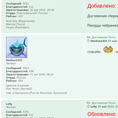
Сообщений:
4251
Добавлено:
Благодарностей:
411
Зарегистрирован:
30 апр 2010, 09:30
Откуда:
Спасск-Дальний, Россия
Достижения сборн
Рейтинг:
422
Фортиор (Мадагаскар)
Мангия (Тонга)
Рекорды набранны
Лацио (Барбадос)
Re: Достижения Тонга
DimGun1410
25 май 
спасибо
и
DimGun1410
Эксперт
Сообщений:
5503
Благодарностей:
698
Зарегистрирован:
01 авг 2008, 08:14
Откуда:
Россия
Рейтинг:
564
Црвенка (Сербия)
Рио Негро (Уругвай)
зам. в Португеза (Рио-де-Жанейро, Бразилия)
Re: Достижения Тонга
Lefty
Lefty
25 май 2013, 2
Эксперт
Сообщений:
4251
Обновлено:
Благодарностей:
411