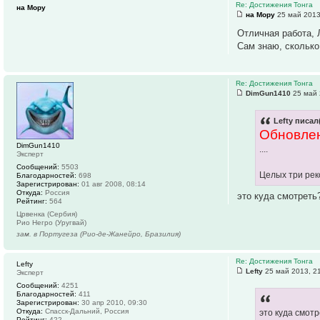
Re: Достижения Тонга
на Мору
на Мору
25 май 2013
Отличная работа, 
Сам знаю, сколько
Re: Достижения Тонга
DimGun1410
25 май 
Lefty писал
Обновле
DimGun1410
....
Эксперт
Сообщений:
5503
Целых три рек
Благодарностей:
698
Зарегистрирован:
01 авг 2008, 08:14
Откуда:
Россия
это куда смотреть
Рейтинг:
564
Црвенка (Сербия)
Рио Негро (Уругвай)
зам. в Португеза (Рио-де-Жанейро, Бразилия)
Re: Достижения Тонга
Lefty
Lefty
25 май 2013, 2
Эксперт
Сообщений:
4251
Благодарностей:
411
Зарегистрирован:
30 апр 2010, 09:30
Откуда:
Спасск-Дальний, Россия
это куда смот
Рейтинг:
422