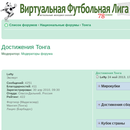
Список форумов
‹
Национальные форумы
‹
Тонга
Достижения Тонга
Модератор:
Модераторы форума
Достижения Тонга
Lefty
Lefty
24 май 2013, 1
Эксперт
Сообщений:
4251
Мирокубки
Благодарностей:
411
Зарегистрирован:
30 апр 2010, 09:30
Откуда:
Спасск-Дальний, Россия
Рейтинг:
422
Фортиор (Мадагаскар)
Достижения сб
Мангия (Тонга)
Лацио (Барбадос)
Кубок страны