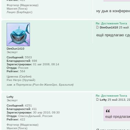
Фортиор (Мадагаскар)
Мангия (Тонга)
ну дык в конферен
Лацио (Барбадос)
Re: Достижения Тонга
DimGun1410
25 май 
ещё предлагаю сдел
DimGun1410
Эксперт
Сообщений:
5503
Благодарностей:
698
Зарегистрирован:
01 авг 2008, 08:14
Откуда:
Россия
Рейтинг:
564
Црвенка (Сербия)
Рио Негро (Уругвай)
зам. в Португеза (Рио-де-Жанейро, Бразилия)
Re: Достижения Тонга
Lefty
Lefty
25 май 2013, 2
Эксперт
Сообщений:
4251
Благодарностей:
411
Зарегистрирован:
30 апр 2010, 09:30
Откуда:
Спасск-Дальний, Россия
ещё предлагаю 
Рейтинг:
422
Фортиор (Мадагаскар)
Мангия (Тонга)