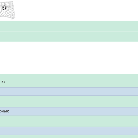
7:51
орных