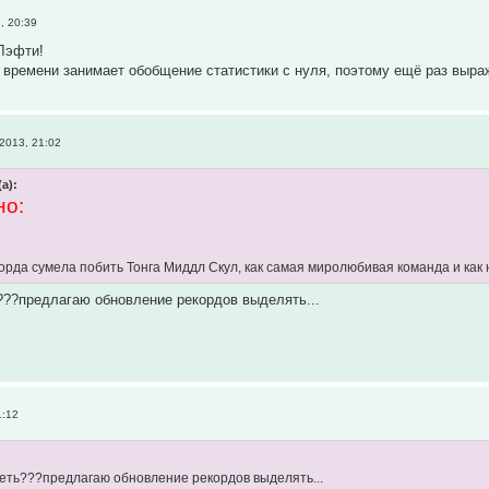
, 20:39
Лэфти!
 времени занимает обобщение статистики с нуля, поэтому ещё раз выра
2013, 21:02
(а):
но:
орда сумела побить Тонга Миддл Скул, как самая миролюбивая команда и как
???предлагаю обновление рекордов выделять...
1:12
реть???предлагаю обновление рекордов выделять...