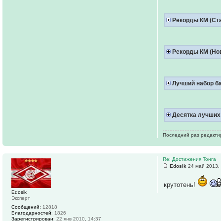
Рекорды КМ (Ст
Рекорды КМ (Но
Лучший набор ба
Десятка лучших 
Последний раз редактиро
Re: Достижения Тонга
Edosik
24 май 2013,
крутотень!
Edosik
Эксперт
Сообщений:
12818
Благодарностей:
1826
Зарегистрирован:
22 янв 2010, 14:37