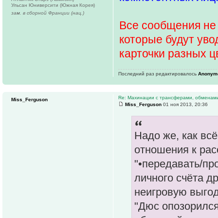
Ульсан Юниверсити (Южная Корея)
зам. в сборной Франции (нац.)
Все сообщения не 
которые будут уво
карточки разных ц
Последний раз редактировалось
Anonym
Re: Махинации с трансферами, обменам
Miss_Ferguson
Miss_Ferguson
01 ноя 2013, 20:36
Надо же, как вс
отношения к рас
"•передавать/пр
личного счёта д
неигровую выгод
"Дюс опозорился,