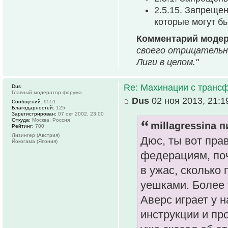
2.5.15. Запреще
которые могут б
Комментарий моде
своего отрицательн
Лиги в целом."
Re: Махинации с транс
Dus
Главный модератор форума
Dus
02 ноя 2013, 21:1
Сообщений:
9551
Благодарностей:
125
Зарегистрирован:
07 окт 2002, 23:00
Откуда:
Москва, Россия
millagressina п
Рейтинг:
700
Лизингер (Австрия)
Дюс, ты вот пра
Йокогама (Япония)
федерациям, по
в ужас, сколько
уешками. Более 
Аверс играет у н
инструкции и пр