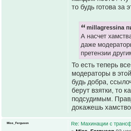
то будь готова за э
millagressina п
А насчет хамства
даже модераторы
претензии други
То есть теперь вс
модераторы в этой
будь добра, ссылоч
берут взятки, то 
подсудимым. Правд
докажешь хамство 
Re: Махинации с транс
Miss_Ferguson