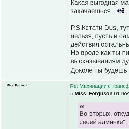
Какая выгодная ма
закачаешься...
P.S.Кстати Dus, т
нельзя, пусть и с
действия остальны
Но вроде как ты п
высказываниям ду
Доколе ты будешь 
Re: Махинации с транс
Miss_Ferguson
Miss_Ferguson
01 ноя
Во-вторых, отку
своей админке",