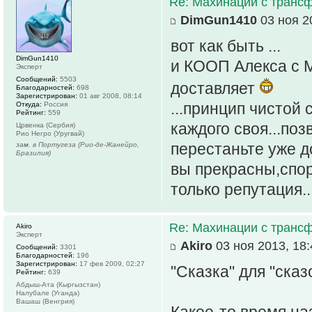
Re: Махинации с транс
DimGun1410
03 ноя 2
вот как быть ...
DimGun1410
и КООП Алекса с 
Эксперт
Сообщений:
5503
доставляет
Благодарностей:
698
Зарегистрирован:
01 авг 2008, 08:14
...принцип чистой 
Откуда:
Россия
Рейтинг:
559
каждого своя...по
Црвенка (Сербия)
Рио Негро (Уругвай)
перестаньте уже д
зам. в Португеза (Рио-де-Жанейро,
Бразилия)
вы прекрасны,спору
только репутация..
Re: Махинации с транс
Akiro
Эксперт
Akiro
03 ноя 2013, 18:
Сообщений:
3301
Благодарностей:
196
Зарегистрирован:
17 фев 2009, 02:27
"Сказка" для "сказо
Рейтинг:
639
Абдыш-Ата (Кыргызстан)
Налубале (Уганда)
Вашаш (Венгрия)
Какое-то время на