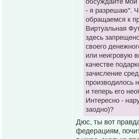
обсуждайте мои 
- я разрешаю". 
обращаемся к п
Виртуальная Фут
здесь запрещен
своего денежног
или неигровую в
качестве подарк
зачисление сред
производилось н
и теперь его не
Интересно - нар
заодно)?
Дюс, ты вот правд
федерациям, почи