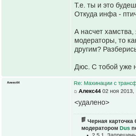
Т.е. ты и это буде
Откуда инфа - пти
А насчет хамства, 
модераторы, то ка
другим? Разберись
Дюс. С тобой уже 
Re: Махинации с транс
Алекс44
Алекс44
02 ноя 2013, 
<удалено>
Черная карточка 
модератором
Dus
п
2.5.1. Запрещен