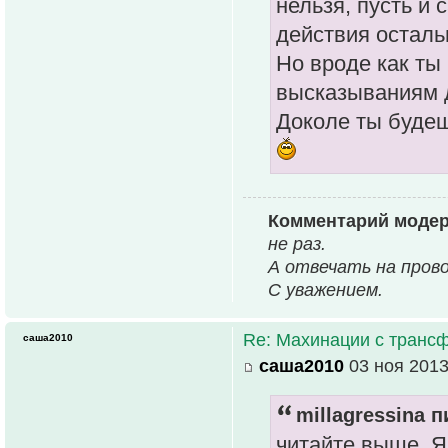
нельзя, пусть и
действия осталь
Но вроде как ты
высказываниям д
Доколе ты будеш
Комментарий моде
не раз.
А отвечать на пров
С уважением.
Re: Махинации с транс
саша2010
саша2010
03 ноя 2013
millagressina п
читайте выше. Я