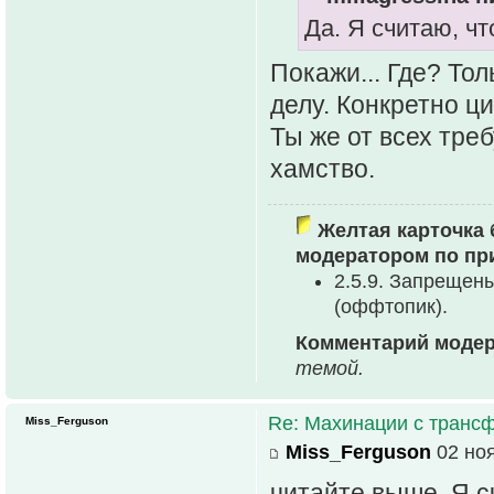
Да. Я считаю, ч
Покажи... Где? То
делу. Конкретно ци
Ты же от всех треб
хамство.
Желтая карточка 
модератором по пр
2.5.9. Запрещен
(оффтопик).
Комментарий модер
темой.
Re: Махинации с транс
Miss_Ferguson
Miss_Ferguson
02 ноя
читайте выше. Я с