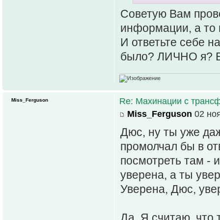
Советую Вам пров
информации, а то
И ответьте себе н
было? ЛИЧНО я? Б
Re: Махинации с транс
Miss_Ferguson
Miss_Ferguson
02 ноя
Дюс, ну ты уже да
промолчал бы в от
посмотреть там - и
уверена, а ты увер
Уверена, Дюс, увер
Да. Я считаю, что