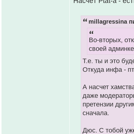
Насчёт Ptat-а - ес
millagressina п
Во-вторых, отк
своей админке
Т.е. ты и это б
Откуда инфа - п
А насчет хамства
даже модераторы
претензии други
сначала.
Дюс. С тобой уж