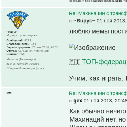
Последний раз редактировалось
Miss_Fe
Re: Махинации с транс
~Bupyc~
01 ноя 2013,
люблю мемы пости
~Bupyc~
Модератор молодежи
Сообщений:
8233
Благодарностей:
154
Зарегистрирован:
21 ноя 2006, 20:36
Откуда:
Хельсинки, Финляндия
Рейтинг:
656
Миккели (Финляндия)
ТОП-федераци
🇫🇮
зам. в Пролайн (Уганда)
Сборная Финляндии (мол.)
Учим, как играть. 
Re: Махинации с транс
gex
gex
01 ноя 2013, 20:4
Как обычно ничего 
Махинаций нет, но