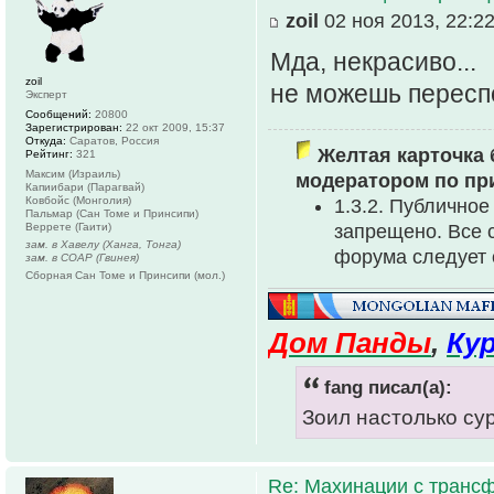
zoil
02 ноя 2013, 22:2
Мда, некрасиво...
zoil
не можешь переспо
Эксперт
Сообщений:
20800
Зарегистрирован:
22 окт 2009, 15:37
Откуда:
Саратов, Россия
Желтая карточка 
Рейтинг:
321
Максим (Израиль)
модератором по пр
Капиибари (Парагвай)
Ковбойс (Монголия)
1.3.2. Публично
Пальмар (Сан Томе и Принсипи)
Веррете (Гаити)
запрещено. Все 
зам. в Хавелу (Ханга, Тонга)
форума следует 
зам. в СОАР (Гвинея)
Сборная Сан Томе и Принсипи (мол.)
Дом Панды
,
Ку
fang писал(а):
Зоил настолько су
Re: Махинации с транс