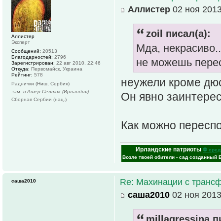
Аллистер
02 ноя 2013
zoil писал(а):
Аллистер
Эксперт
Мда, некрасиво..
Сообщений:
20513
Благодарностей:
2796
не можешь перес
Зарегистрирован:
22 авг 2010, 22:46
Откуда:
Первомайск, Украина
Рейтинг:
578
неужели кроме дю
Раднички (Ниш, Сербия)
зам. в Ашер Селтик (Ирландия)
Он явно заинтерес
Сборная Сербии (нац.)
Как можно пересп
Ирландские патриоты
⚽ сред
Возле твоей обители - сад созданный 
Re: Махинации с транс
саша2010
саша2010
02 ноя 2013
millagressina п