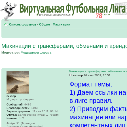
Список форумов
‹
Общие
‹
Махинации
Махинации с трансферами, обменами и аренд
Модератор:
Модераторы форума
Махинации с трансферами, обменами и 
вихтор
10 июл 2009, 15:51
Формат темы:
1) Даем ссылки н
вихтор
в лиге правил.
Модератор форума
Сообщений:
9489
2) Приводим факты
Благодарностей:
1103
Зарегистрирован:
11 сен 2011, 06:14
Откуда:
Белореченск, Кубань, Россия
махинация или нар
Рейтинг:
571
Флёри 91 (Франция)
компетентных лиц
Атлантик Старз (Намибия)