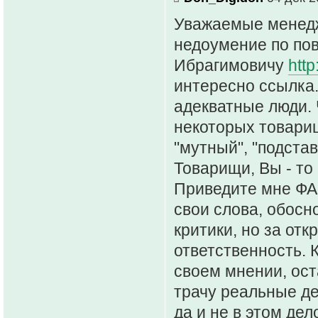
Уважаемые менедж
недоумение по пов
Ибрагимовичу
http
интересно ссылка.
адекватные люди.
некоторых товари
"мутный", "подстав
Товарищи, Вы - то
Приведите мне ФА
свои слова, обосн
критики, но за от
ответственность. К
своем мнении, ост
трачу реальные де
да и не в этом дел