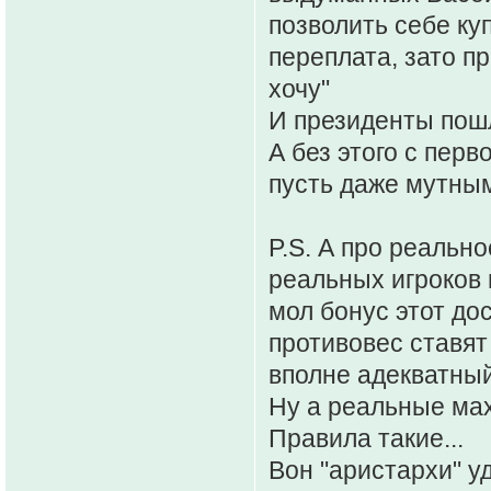
позволить себе ку
переплата, зато п
хочу"
И президенты пошл
А без этого с перв
пусть даже мутным
P.S. А про реально
реальных игроков 
мол бонус этот до
противовес ставят
вполне адекватны
Ну а реальные махи
Правила такие...
Вон "аристархи" у