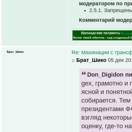
модератором по пр
2.5.1. Запрещен
Комментарий модер
Ирландские патриоты
⚽ сред
Возле твоей обители - сад созданный 
Re: Махинации с транс
Брат_Шико
Брат_Шико
05 дек 20
Don_Digidon пи
gex, грамотно и 
ясной и понятной
собирается. Тем
президентами ФФ
взгляд некоторы
оценку, где-то 