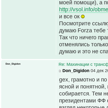
моей помощи), а п
http://vsol.info/ob
и все ок
Посмотрите ссылку
думаю Forza тебе 
Так что ничего пра
отменялись только
думаю и это не спа
Re: Махинации с транс
Don_Digidon
Don_Digidon
04 дек 2
gex, грамотно и по
ясной и понятной,
собирается. Тем 
президентами ФФ с
взгляд некоторые 