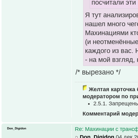
посчитали эт
Я тут анализиро
нашел много чег
Махинациями кто
(и неотменённые
каждого из вас. 
- на мой взгляд
/* вырезано */
Желтая карточка 
модератором по пр
2.5.1. Запрещен
Комментарий модер
Re: Махинации с транс
Don_Digidon
Don_Digidon
04 дек 2