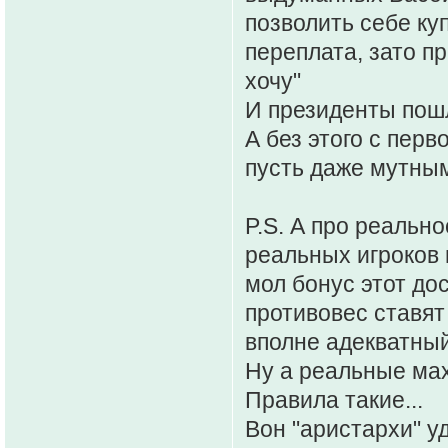
позволить себе ку
переплата, зато п
хочу"
И президенты пошл
А без этого с перв
пусть даже мутным
P.S. А про реально
реальных игроков 
мол бонус этот до
противовес ставят
вполне адекватны
Ну а реальные махи
Правила такие...
Вон "аристархи" у