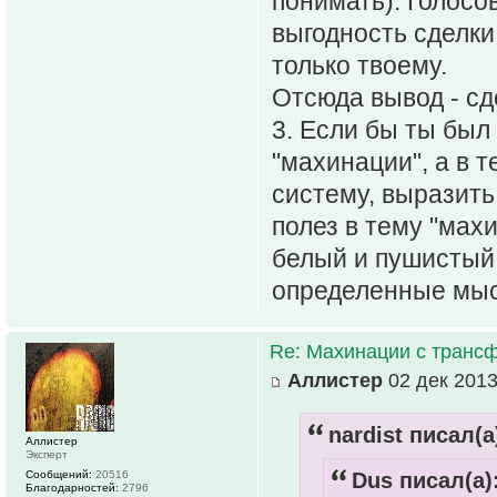
понимать). Голосо
выгодность сделки
только твоему.
Отсюда вывод - сд
3. Если бы ты был 
"махинации", а в т
систему, выразить
полез в тему "махи
белый и пушистый,
определенные мыс
Re: Махинации с транс
Аллистер
02 дек 2013
nardist писал(а
Аллистер
Эксперт
Сообщений:
20516
Dus писал(а)
Благодарностей:
2796