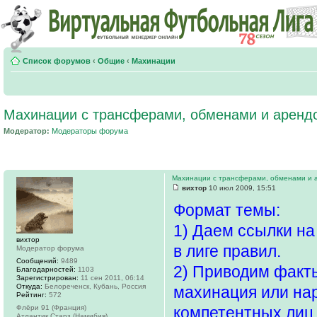
Список форумов
‹
Общие
‹
Махинации
Махинации с трансферами, обменами и аренд
Модератор:
Модераторы форума
Махинации с трансферами, обменами и 
вихтор
10 июл 2009, 15:51
Формат темы:
1) Даем ссылки н
вихтор
в лиге правил.
Модератор форума
Сообщений:
9489
2) Приводим факты
Благодарностей:
1103
Зарегистрирован:
11 сен 2011, 06:14
Откуда:
Белореченск, Кубань, Россия
махинация или нар
Рейтинг:
572
Флёри 91 (Франция)
компетентных лиц
Атлантик Старз (Намибия)