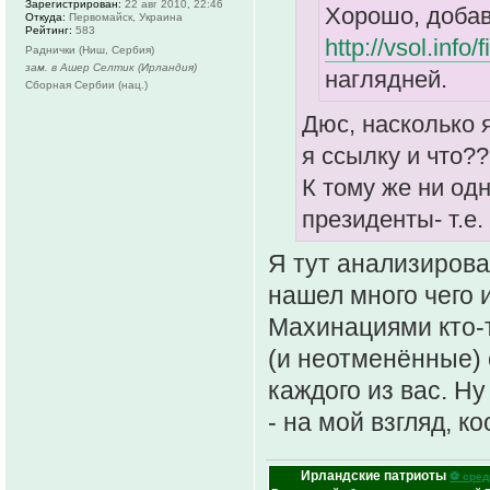
Зарегистрирован:
22 авг 2010, 22:46
Хорошо, добав
Откуда:
Первомайск, Украина
Рейтинг:
583
http://vsol.info/
Раднички (Ниш, Сербия)
зам. в Ашер Селтик (Ирландия)
наглядней.
Сборная Сербии (нац.)
Дюс, насколько 
я ссылку и что
К тому же ни одн
президенты- т.е
Я тут анализирова
нашел много чего 
Махинациями кто-т
(и неотменённые)
каждого из вас. Ну
- на мой взгляд, 
Ирландские патриоты
⚽ сред