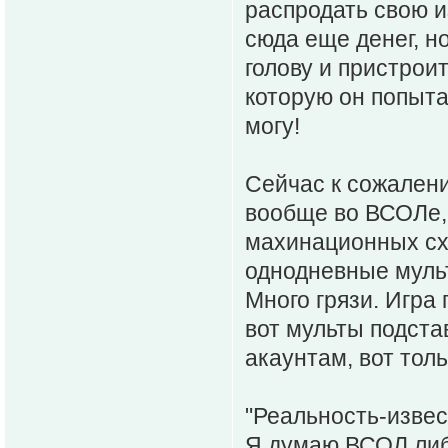
распродать свою и
сюда еще денег, н
голову и пристрои
которую он попыта
могу!
Сейчас к сожалени
вообще во ВСОЛе, 
махинационных схе
однодневные мульт
Много грязи. Игра 
вот мульты подста
акаунтам, вот толь
"Реальность-извес
Я думаю ВСОЛ либ