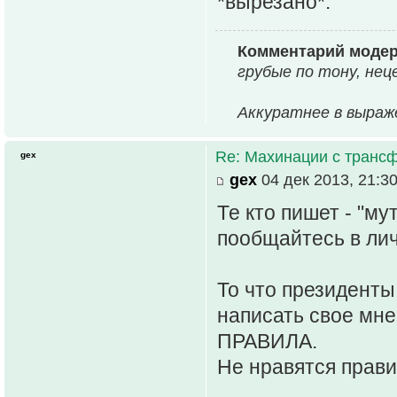
*вырезано*.
Комментарий моде
гpубые по тону, нец
Аккуратнее в выраж
Re: Махинации с транс
gex
gex
04 дек 2013, 21:3
Те кто пишет - "мут
пообщайтесь в лич
То что президент
написать свое мн
ПРАВИЛА.
Не нравятся прави