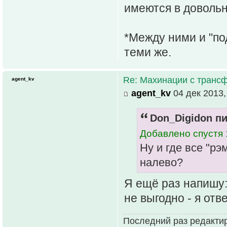
имеются в довольн
*Между ними и "п
теми же.
Re: Махинации с транс
agent_kv
agent_kv
04 дек 2013,
Don_Digidon пи
Добавлено спустя 
Ну и где все "р
налево?
Я ещё раз напишу:
не выгодно - я отв
Последний раз редакти