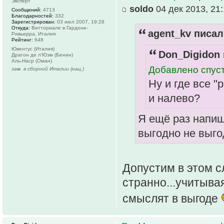
Эксперт
soldo
04 дек 2013, 21
Сообщений:
4713
Благодарностей:
332
Зарегистрирован:
03 июл 2007, 19:28
Откуда:
Витториале в Гардоне-
agent_kv писал
Ривьерра, Италия
Рейтинг:
648
Ювентус (Италия)
Don_Digidon 
Драгон де л'Юэм (Бенин)
Аль-Наср (Оман)
Добавлено спуст
зам. в сборной Италии (нац.)
Ну и где все 
и налево?
Я ещё раз напиш
выгодно не выго
Допустим в этом с
странно...учитыва
смыслят в выгоде