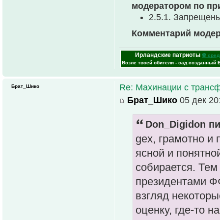
модератором по пр
2.5.1. Запрещен
Комментарий модер
Ирландские патриоты
⚽ сред
Возле твоей обители - сад созданный 
Re: Махинации с транс
Брат_Шико
Брат_Шико
05 дек 20
Don_Digidon пи
gex, грамотно и 
ясной и понятной
собирается. Тем
президентами ФФ
взгляд некоторы
оценку, где-то 