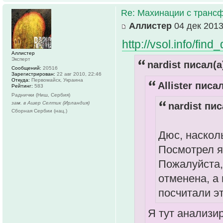
Re: Махинации с транс
Аллистер
04 дек 2013
http://vsol.info/find
Аллистер
Эксперт
nardist писал(а
Сообщений:
20516
Зарегистрирован:
22 авг 2010, 22:46
Откуда:
Первомайск, Украина
Allister писал
Рейтинг:
583
Раднички (Ниш, Сербия)
зам. в Ашер Селтик (Ирландия)
nardist пис
Сборная Сербии (нац.)
Дюс, наскол
Посмотрел 
Пожалуйста, 
отменена, а 
посчитали 
Я тут анализи