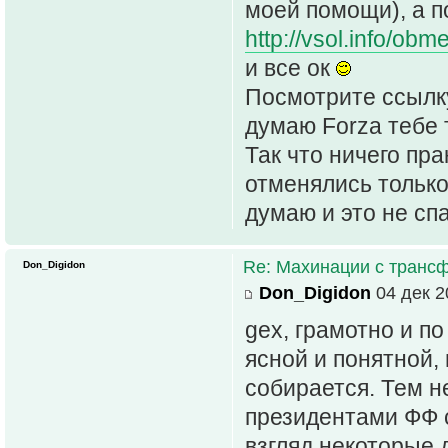
моей помощи), а п
http://vsol.info/ob
и все ок
Посмотрите ссылку
думаю Forza тебе 
Так что ничего пра
отменялись только
думаю и это не спа
Re: Махинации с транс
Don_Digidon
Don_Digidon
04 дек 2
gex, грамотно и по
ясной и понятной,
собирается. Тем 
президентами ФФ с
взгляд некоторые 