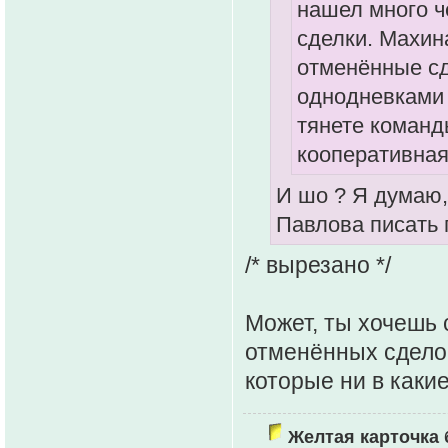
нашел много ч
сделки. Махин
отменённые сд
однодневками е
тянете команды
кооперативна
И шо ? Я думаю,
Павлова писать
/* вырезано */
Может, ты хочешь 
отменённых сделок
которые ни в какие
Желтая карточка 