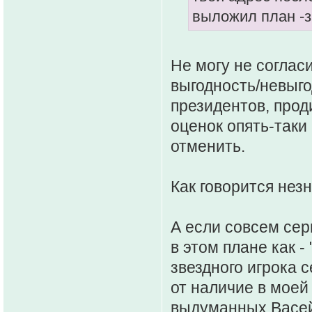
выложил план -з
Не могу не соглас
выгодность/невыг
президентов, про
оценок опять-так
отменить.
Как говорится незн
А если совсем серь
в этом плане как -
звездного игрока 
от наличие в моей
выдуманных Васей 