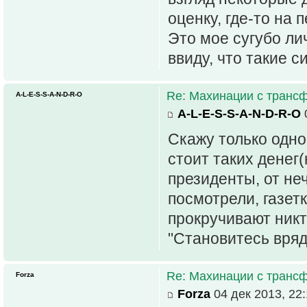
оценку, где-то на
Это мое сугубо ли
ввиду, что такие 
Re: Махинации с транс
A-L-E-S-S-A-N-D-R-O
A-L-E-S-S-A-N-D-R-O
0
Скажу только одно
стоит таких денег
президенты, от не
посмотрели, газет
прокручивают никт
"Становитесь вряд
Re: Махинации с транс
Forza
Forza
04 дек 2013, 22