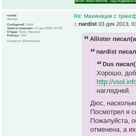
Возле твоей обители - сад созданный 
Re: Махинации с транс
nardist
Эксперт
nardist
03 дек 2013, 0
Сообщений:
3464
Зарегистрирован:
21 дек 2008, 00:08
Откуда:
Киев, Украина
Рейтинг:
500
Allister писал(а
Санарате (Гватемала)
nardist писал
Dus писал(
Хорошо, доб
http://vsol.in
наглядней.
Дюс, наскольк
Посмотрел я 
Пожалуйста, об
отменена, а их