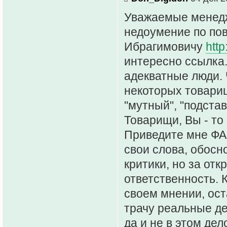
Уважаемые менедж
недоумение по пов
Ибрагимовичу
http
интересно ссылка.
адекватные люди.
некоторых товари
"мутный", "подстав
Товарищи, Вы - то
Приведите мне ФА
свои слова, обосн
критики, но за от
ответственность. К
своем мнении, ост
трачу реальные де
да и не в этом дел