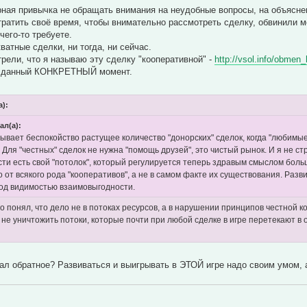
урная привычка не обращать внимания на неудобные вопросы, на объясне
ратить своё время, чтобы внимательно рассмотреть сделку, обвинили м
чего-то требуете.
ватные сделки, ни тогда, ни сейчас.
трели, что я называю эту сделку "кооперативной" -
http://vsol.info/obmen
в данный КОНКРЕТНЫЙ момент.
а):
ал(а):
ывает беспокойство растущее количество "донорских" сделок, когда "любим
 Для "честных" сделок не нужна "помощь друзей", это чистый рынок. И я не ст
ти есть свой "потолок", который регулируется теперь здравым смыслом боль
о от всякого рода "кооперативов", а не в самом факте их существования. Раз
под видимостью взаимовыгодности.
но понял, что дело не в потоках ресурсов, а в нарушении принципов честной 
 не уничтожить потоки, которые почти при любой сделке в игре перетекают в
дал обратное? Развиваться и выигрывать в ЭТОЙ игре надо своим умом,