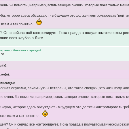
очень бы помогли, например, всплывающие окошки, которые пока только мешаю
уба, которое здесь обсуждают - в будущем это должен контролировать "рейтин
 всем и так понятно...
 Он и сейчас всё контролирует. Пока правда в полуавтоматическом режи
яние всех клубов в Лиге.
ферами, обменами и арендой
7:51
л(а):
сал(а):
 писал(а):
бная обучалка, зачем нужны ветераны, что такое спецухи, что как и кому кача
не очень бы помогли, например, всплывающие окошки, которые пока только м
 клуба, которое здесь обсуждают - в будущем это должен контролировать "рей
маю, всем и так понятно...
щем? Он и сейчас всё контролирует. Пока правда в полуавтоматическом режим