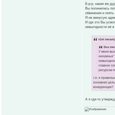
Б-р-р, какая же д
Вы поленились пот
обвинения и опять 
Я не минусую адек
И где это Вы усмо
невыгодности её 
v1nt писал(
Dus пис
У меня выз
ненужных".
невыгоднос
главное зл
ресурсов 
т.е. я правиль
основная цель
конкуренции?
А я где-то утверж