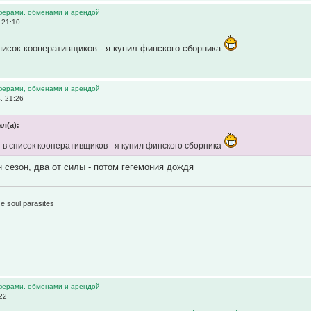
ферами, обменами и арендой
 21:10
писок кооперативщиков - я купил финского сборника
ферами, обменами и арендой
, 21:26
л(а):
 в список кооперативщиков - я купил финского сборника
н сезон, два от силы - потом гегемония дождя
1
e soul parasites
ферами, обменами и арендой
22