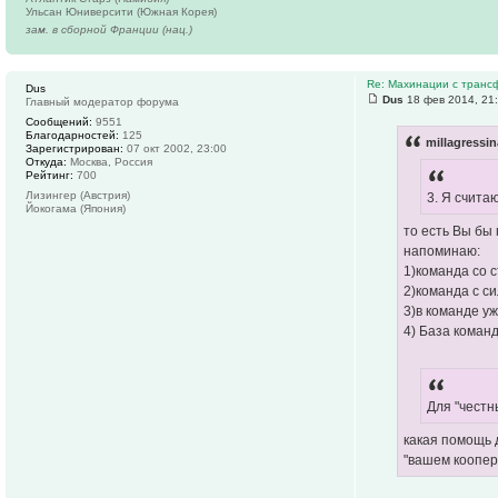
Ульсан Юниверсити (Южная Корея)
зам. в сборной Франции (нац.)
Re: Махинации с транс
Dus
Dus
18 фев 2014, 21
Главный модератор форума
Сообщений:
9551
Благодарностей:
125
millagressi
Зарегистрирован:
07 окт 2002, 23:00
Откуда:
Москва, Россия
Рейтинг:
700
Лизингер (Австрия)
3. Я счита
Йокогама (Япония)
то есть Вы бы
напоминаю:
1)команда со 
2)команда с с
3)в команде уж
4) База коман
Для "честн
какая помощь 
"вашем коопер