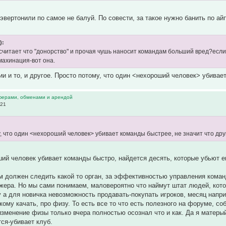
тэвертонили по самое не балуй. По совести, за такое нужно банить по а
):
о считает что "донорство" и прочая чушь наносит командам больший вред?если
махинация-вот она.
и и то, и другое. Просто потому, что один <нехороший человек> убивает
ферами, обменами и арендой
:21
, что один <нехороший человек> убивает команды быстрее, не значит что друг
ий человек убивает команды быстро, найдется десять, которые убьют 
м должен следить какой то орган, за эффективностью управления коман
ера. Но мы сами понимаем, маловероятно что наймут штат людей, кото
у а для новичка невозможность продавать-покупать игроков, месяц напр
 кому качать, про физу. То есть все то что есть полезного на форуме, 
изменение физы только вчера полностью осознал что и как. Да я матерый 
тся-убивает клуб.