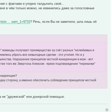
ния с фактами и упорно талдычить своё...
еня в чём только можно, не извинились даже за голословные
_histo ... eam_1=9733
? Речь, если Вы не заметили, шла лишь об
ые" команды получают преимущество за счёт разных "нелюбимых и
ремлюсь убрать все невыгодные сделки - это утопия. Но и у
шинства. Нарушение принципов честной конкуренции в игре - вот
витие того же Эвертона Алексом - яркое подтверждение "перекачки"
конкуренции?
 одну сторону, а именно обеспечить соблюдение принципов честной
 а не "дружеской" или донорской помощью.