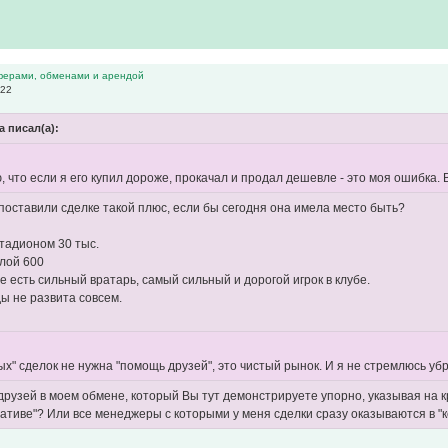
ферами, обменами и арендой
:22
na писал(а):
ю, что если я его купил дороже, прокачал и продал дешевле - это моя ошибка
 поставили сделке такой плюс, если бы сегодня она имела место быть?
стадионом 30 тыс.
илой 600
е есть сильный вратарь, самый сильный и дорогой игрок в клубе.
ды не развита совсем.
ых" сделок не нужна "помощь друзей", это чистый рынок. И я не стремлюсь убр
друзей в моем обмене, который Вы тут демонстрируете упорно, указывая на кр
ативе"? Или все менеджеры с которыми у меня сделки сразу оказываются в "