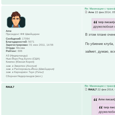
Re: Махинации с транс
Arne
22 фев 2014, 0
terp писал(а
дружелюбная об
Arne
В этом плане очен
Президент ФФ Швейцарии
Сообщений:
17094
Благодарностей:
5071
По убиение клуба,
Зарегистрирован:
01 июн 2011, 14:56
Откуда:
Москва
займет, думаю, все
Рейтинг:
686
АЗ (Нидерланды)
Нью-Йорк Ред Буллз (США)
Кимпхо (Южная Корея)
зам. в Эвертон (Англия)
зам. в Рапперсвиль-Йона (Швейцария)
зам. в Карнарвон Таун (Уэльс)
Сборная Нидерландов (мол.)
Re: Махинации с транс
RAUL7
RAUL7
22 фев 2014, 
Arne писал(
terp пис
дружелюбна