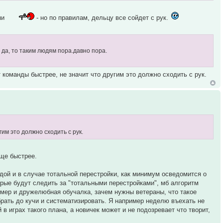
йпи
- но по правилам, дельцу все сойдет с рук.
 да, то таким людям пора.давно пора.
 команды быстрее, не значит что другим это должно сходить с рук.
им это должно сходить с рук.
еще быстрее.
дой и в случае тотальной перестройки, как минимум осведомится о
рые будут следить за "тотальными перестройками", мб алгоритм
имер и дружелюбная обучалка, зачем нужны ветераны, что такое
собрать до кучи и систематизировать. Я например неделю въехать не
в играх такого плана, а новичек может и не подозревает что творит,