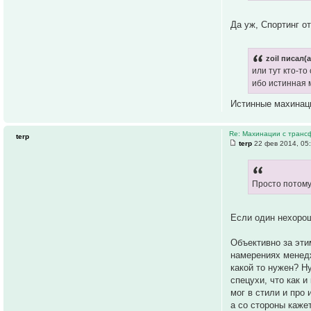
Да уж, Спортинг о
zoil писал(а
или тут кто-т
ибо истинная 
Истинные махинаци
Re: Махинации с транс
terp
terp
22 фев 2014, 05
Просто потому
Если один нехорош
Объективно за эти
намерениях менедж
какой то нужен? Н
спецухи, что как и
мог в стили и про 
а со стороны каже