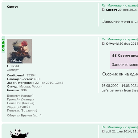
Re: Махинации с транс
Светоч
Светоч
20 фев 2014,
Заносите меня в с
Re: Махинации с транс
Offworld
20 фев 2014
Светоч писа
Заносите меня
Offworld
Эксперт
Сборник он на оди
Сообщений:
35304
Благодарностей:
4300
Зарегистрирован:
22 ноя 2010, 13:43
16.08.2020 - 14.03.202
Откуда:
Москва, Россия
Let's get away from thes
Рейтинг:
936
Борнмут (Англия)
Пролайн (Уганда)
Сент-Эли (Гвиана)
АБДБ (Бруней)
Пелотас (Бразилия)
Сборная Брунея (мол.)
Re: Махинации с транс
zoil
21 фев 2014, 22: