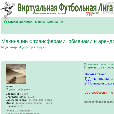
Список форумов
‹
Общие
‹
Махинации
Махинации с трансферами, обменами и аренд
Модератор:
Модераторы форума
Махинации с трансфер
вихтор
10 июл 2009,
Формат темы:
1) Даем ссылки на
2) Приводим факты
вихтор
Модератор форума
Все сообщения не 
Сообщений:
9489
Благодарностей:
1103
Зарегистрирован:
11 сен 2011, 06:14
Последний раз редакт
Откуда:
Белореченск, Кубань, Россия
Рейтинг:
571
Флёри 91 (Франция)
Атлантик Старз (Намибия)