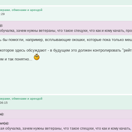
ферами, обменами и арендой
5:29
):
учалка, зачем нужны ветераны, что такое спецухи, что как и кому качать, про
ь бы помогли, например, всплывающие окошки, которые пока только меш
 которое здесь обсуждают - в будущем это должен контролировать "рейти
м и так понятно...
ферами, обменами и арендой
06:15
а):
ал(а):
я обучалка, зачем нужны ветераны, что такое спецухи, что как и кому качать,