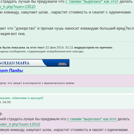
й страдать лучше бы придумали что
с такими *вырезано* как этот
делать
ster_h.php?num=13510
ю команду, накупает шлак...нарастит стоимость и свалит с единичками.
итает что "донорство" и прочая чушь наносит командам больший вред?есл
нация-вот она.
а была показана за этот пост
22 фев 2014, 01:11
модератором по причине:
рещены сообщения, содержащие оскоpбления или наезды.
орт Панды
уров, что пишет в интернете с выключенного компа
ферами, обменами и арендой
, 04:55
):
гней страдать лучше бы придумали что
с такими *вырезано* как этот
делать
o/roster_h.php?num=13510
ивную команду, накупает шлак...нарастит стоимость и свалит с единичками.