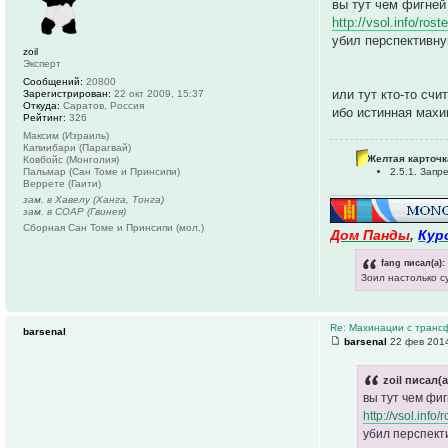
вы тут чем фигне
http://vsol.info/ro
убил перспективну
zoil
Эксперт
Сообщений:
20800
или тут кто-то сч
Зарегистрирован:
22 окт 2009, 15:37
Откуда:
Саратов, Россия
ибо истинная махи
Рейтинг:
326
Максим (Израиль)
Капиибари (Парагвай)
Желтая карточк
Ковбойс (Монголия)
Пальмар (Сан Томе и Принсипи)
2.5.1. Зап
Веррете (Гаити)
зам. в Хавелу (Ханга, Тонга)
зам. в СОАР (Гвинея)
Сборная Сан Томе и Принсипи (мол.)
Дом Панды
,
Кур
fang писал(а):
Зоил настолько с
Re: Махинации с транс
barsenal
barsenal
22 фев 2014
zoil писал(а
вы тут чем фи
http://vsol.inf
убил перспект