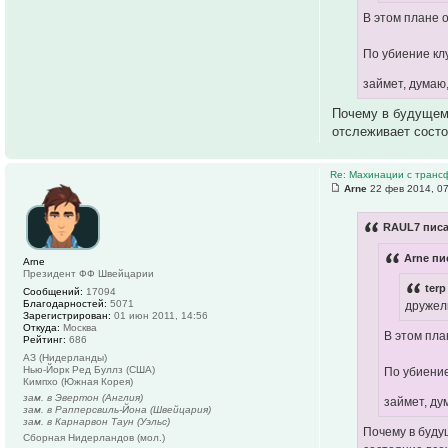
В этом плане 
По убиение кл
займет, думаю,
Почему в будущем?
отслеживает состо
Re: Махинации с транс
Arne
22 фев 2014, 0
RAUL7 писа
Arne пи
Arne
Президент ФФ Швейцарии
terp
Сообщений:
17094
Благодарностей:
5071
дружелю
Зарегистрирован:
01 июн 2011, 14:56
Откуда:
Москва
В этом пла
Рейтинг:
686
АЗ (Нидерланды)
Нью-Йорк Ред Буллз (США)
По убиение
Кимпхо (Южная Корея)
зам. в Эвертон (Англия)
займет, ду
зам. в Рапперсвиль-Йона (Швейцария)
зам. в Карнарвон Таун (Уэльс)
Почему в буду
Сборная Нидерландов (мол.)