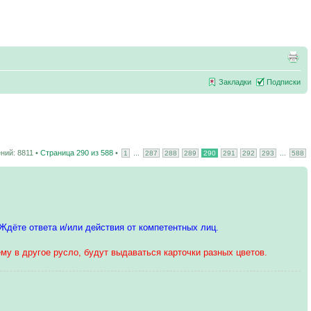
Закладки
Подписки
ний: 8811 •
Страница
290
из
588
•
...
...
1
287
288
289
290
291
292
293
588
 Ждёте ответа и/или действия от компетентных лиц.
му в другое русло, будут выдаваться карточки разных цветов.