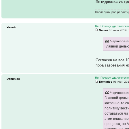
Пятидневка vs тр
Последний раз редакт
Re: Почему удаляются
Чапай
Чапай
06 июн 2014, 
Черчесов п
Главной целью
Согласен на все 1
пора завоевания н
Re: Почему удаляются
Dominico
Dominico
06 июн 201
Черчесов п
Главной целью
косвенно-те с
политику вест
оставаться ли
этом вливание
процесса, но 
вливающих ден