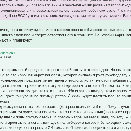
и вполне имеющий право на жизнь. А в реальной жизни разве не так происхо
, эмоционировать или вовсе истерить, как позволяют себе некоторые. Кто счи
о подобное ВСОЛу, и мы все с превеликим удовольствием поучаствуем и в Ваше
ечно, но я не вижу здесь много менеджеров кто бы яростно критиковал
 ничего сложного и сверхъестественного в этом нет. Но, хозяин барин к
мают и планируют.
 менеджеры
4, 14:48
это нормальный процесс которого не избежать. это очевидно. Но если п
це то это хорошая обратная связь, которая сигнализирует руководству ч
 комерческое предприятие нет ничего плохого, но тут не стоит забывать 
 доната может привести к оттоку менеджеров что играют бесплатно. Кот
ся консервантом для тех кто платит. Ибо играть в полупустом игровом м
а он дает конкурентное преимущество. А если будут платить все, то по
ажать
од возмутили не только реформы (которые возмутили б в любому случае, 
сприниматся хуже, чем если бы этого не было изначально) но также народ
у ввели прям походу сезона. И потому напрашивается идея, почему бы н
 или ареопаг, или сенат, или ЦК с политбюро) в который бы входили с
знь менеджера в проекте 2-4 года.это б помогло продлить его жизнь ту