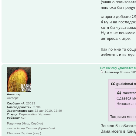
(знаю о пользоват
неплохо бы предуп
старого доброго О
4 ну и на последо
хотя бы чувствова
Ну и я не понима
интереса к игре.
Как по мне то общ
избежать и их луч
Re: Почему удаляются
Аллистер
06 июн 201
gualchmai п
rockstar
Аллистер
Эксперт
Сдается мн
Сообщений:
20513
Никаких ан
Благодарностей:
2796
Зарегистрирован:
22 авг 2010, 22:46
Откуда:
Первомайск, Украина
Так, зама моег
Рейтинг:
578
Раднички (Ниш, Сербия)
Заняла бы обязате
зам. в Ашер Селтик (Ирландия)
Зама моего в Кана
Сборная Сербии (нац.)