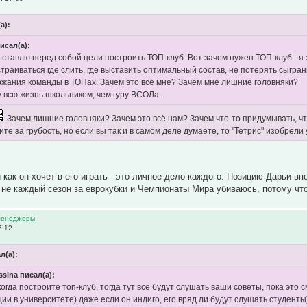
а):
исал(а):
 ставлю перед собой цели построить ТОП-клуб. Вот зачем нужен ТОП-клуб - я
траиваться где слить, где выставить оптимальный состав, не потерять сыгра
жания команды в ТОПах. Зачем это все мне? Зачем мне лишние головняки?
 всю жизнь школьником, чем гуру ВСОЛа.
Зачем лишние головняки? Зачем это всё нам? Зачем что-то придумывать, чт
ите за грубость, но если вы так и в самом деле думаете, то "Тетрис" изобрел
как он хочет в его играть - это личное дело каждого. Позицию Дарьи в
 не каждый сезон за еврокубки и Чемпионаты Мира убиваюсь, потому что
 менеджеры
7:12
ал(а):
ssina писал(а):
когда построите топ-клуб, тогда тут все будут слушать ваши советы, пока это 
ции в университете) даже если он индиго, его вряд ли будут слушать студенты