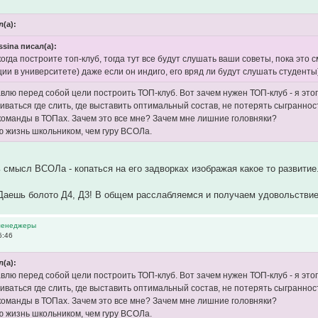
(а):
ssina писал(а):
когда построите топ-клуб, тогда тут все будут слушать ваши советы, пока это 
ции в университете) даже если он индиго, его вряд ли будут слушать студенты
авлю перед собой цели построить ТОП-клуб. Вот зачем нужен ТОП-клуб - я это
иваться где слить, где выставить оптимальный состав, не потерять сыграннос
оманды в ТОПах. Зачем это все мне? Зачем мне лишние головняки?
ю жизнь школьником, чем гуру ВСОЛа.
смысл ВСОЛа - копаться на его задворках изображая какое то развитие
Даешь болото Д4, Д3! В общем расслабляемся и получаем удовольствие
 менеджеры
6:46
(а):
авлю перед собой цели построить ТОП-клуб. Вот зачем нужен ТОП-клуб - я это
иваться где слить, где выставить оптимальный состав, не потерять сыграннос
оманды в ТОПах. Зачем это все мне? Зачем мне лишние головняки?
ю жизнь школьником, чем гуру ВСОЛа.