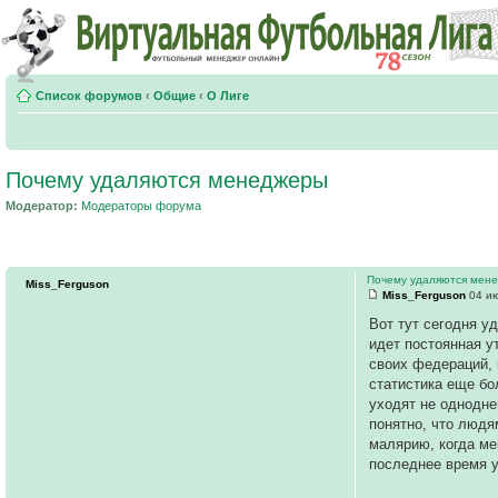
Список форумов
‹
Общие
‹
О Лиге
Почему удаляются менеджеры
Модератор:
Модераторы форума
Почему удаляются мен
Miss_Ferguson
Miss_Ferguson
04 ию
Вот тут сегодня у
идет постоянная у
своих федераций, 
статистика еще бол
уходят не однодне
понятно, что людям
малярию, когда ме
последнее время уш