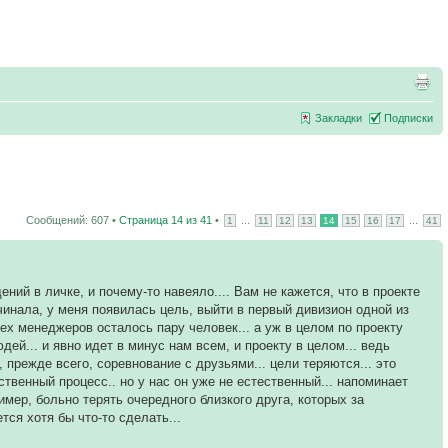
Закладки
Подписки
Сообщений: 607 •
Страница
14
из
41
•
...
...
1
11
12
13
14
15
16
17
41
ий в личке, и почему-то навеяло.... Вам не кажется, что в проекте
ачинала, у меня появилась цель, выйти в первый дивизион одной из
ех менеджеров осталось пару человек... а уж в целом по проекту
дей... и явно идет в минус нам всем, и проекту в целом... ведь
 прежде всего, соревнование с друзьями... цели теряются... это
ственный процесс.. но у нас он уже не естественный... напоминает
имер, больно терять очередного близкого друга, которых за
тся хотя бы что-то сделать...