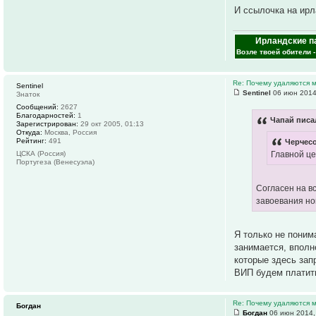
И ссылочка на ирл
Ирландские п
Возле твоей обители 
Re: Почему удаляются
Sentinel
Sentinel
06 июн 2014
Знаток
Сообщений:
2627
Благодарностей:
1
Чапай писал
Зарегистрирован:
29 окт 2005, 01:13
Откуда:
Москва, Россия
Рейтинг:
491
Черчесо
Главной це
ЦСКА (Россия)
Португеза (Венесуэла)
Согласен на в
завоевания но
Я только не поним
занимается, вполн
которые здесь зап
ВИП будем платить 
Re: Почему удаляются
Богдан
Богдан
06 июн 2014,