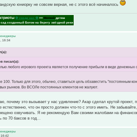
андскую юниорку не совсем верная, не с этого всё начиналось
атриоты
⚽ среди нас ⚽
==
Могвай
детям
- сад созданный Богом на берегу звёздной реки
 менеджеры
, 16:34
(а):
в писал(а):
лью любого игрового проекта является получение прибыли в виде денежных 
се 100. Только для этого, обычно, ставиться цель обзавестить "постоянным к
вых рынков. Во ВСОЛе постоянных клиентов не жалуют.
аю, почему это вызывает у нас удивление? Акар сделал крутой проект, 
е естественно, что он просто должен что-то с этого иметь. Не забывайте
рещено озвучивать. Я не рекомендую Вам своими жалобами на финансов
по 70 баксов в год...
 менеджеры
 16:42