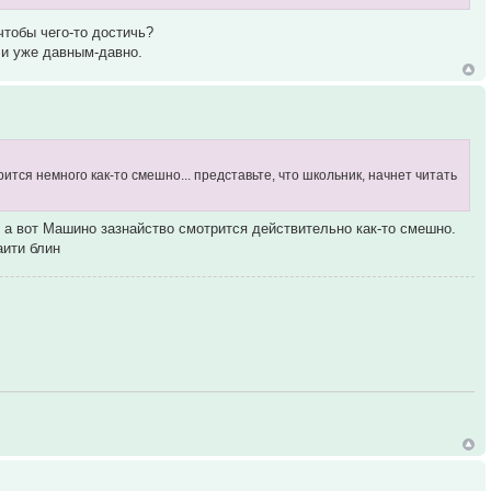
чтобы чего-то достичь?
ели уже давным-давно.
рится немного как-то смешно... представьте, что школьник, начнет читать
 а вот Машино зазнайство смотрится действительно как-то смешно.
аити блин