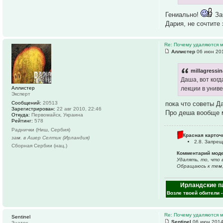
Гениально!
За
Дария, не сочтите
Re: Почему удаляются
Аллистер
06 июн 201
millagressi
Даша, вот когд
Аллистер
лекции в униве
Эксперт
пока что советы Д
Сообщений:
20513
Зарегистрирован:
22 авг 2010, 22:46
Про деша вообще м
Откуда:
Первомайск, Украина
Рейтинг:
578
Раднички (Ниш, Сербия)
Красная карточ
зам. в Ашер Селтик (Ирландия)
2.8. Запре
Сборная Сербии (нац.)
Комментарий мод
Удалять, то, что 
Обращаюсь к тем, 
Ирландские п
Возле твоей обители 
Re: Почему удаляются
Sentinel
Sentinel
06 июн 2014
Знаток