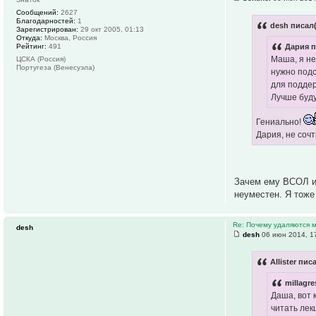
Сообщений:
2627
Благодарностей:
1
desh писал(
Зарегистрирован:
29 окт 2005, 01:13
Откуда:
Москва, Россия
Рейтинг:
491
Дария п
Маша, я не
ЦСКА (Россия)
Португеза (Венесуэла)
нужно подс
для поддер
Лучше буду
Гениально!
Дария, не сочт
Зачем ему ВСОЛ и 
неуместен. Я тоже
Re: Почему удаляются
desh
desh
06 июн 2014, 1
Allister пис
millagre
Даша, вот 
читать лек