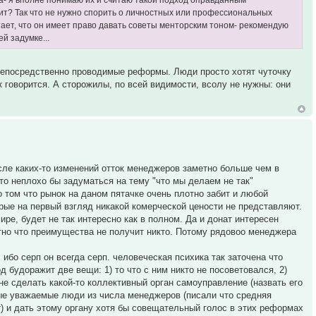
дит? Так что не нужно спорить о личностных или профессиональных
тает, что он имеет право давать советы менторским тоном- рекомендую
й задумке...
 непосредственно проводимые реформы. Люди просто хотят чуточку
ак говорится. А сторожилы, по всей видимости, всолу не нужны: они
осле каких-то изменений отток менеджеров заметно больше чем в
то неплохо бы задуматься на тему "что мы делаем не так"
о том что рынок на даном пятачке очень плотно забит и любой
орые на первый взгляд никакой комерческой цености не представляют.
ире, будет не так интересно как в полном. Да и донат интересен
нятно что преимущества не получит никто. Потому рядовоо менеджера
ибо серп он всегда серп. человеческая психика так заточена что
 будоражит две вещи: 1) то что с ним никто не посоветовался, 2)
е сделать какой-то коллективный орган самоуправление (назвать его
амые уважаемые люди из числа менеджеров (писали что средняя
т) и дать этому органу хотя бы совещательный голос в этих реформах