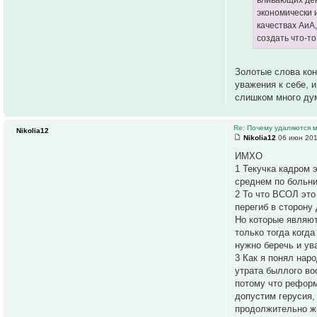
экономически 
качествах АиА
создать что-т
Золотые слова кон
уважения к себе, и
слишком много ду
Re: Почему удаляются
Nikolia12
Nikolia12
06 июн 201
ИМХО
1 Текучка кадром 
среднем по больни
2 То что ВСОЛ это
перегиб в сторону
Но которые являют
только тогда когд
нужно беречь и ув
3 Как я понял нар
утрата быллого во
потому что реформ
допустим герусия,
продолжительно жи