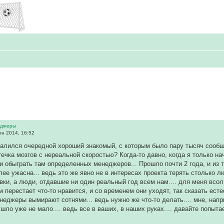
еджеры
н 2014, 16:52
далился очередной хороший знакомый, с которым было пару тысяч сообщен
течка мозгов с нереальной скоростью? Когда-то давно, когда я только н
и обыграть там определенных менеджеров... Прошло почти 2 года, и из т
ее ужасна... ведь это же явно не в интересах проекта терять столько лю
вки, а люди, отдавшие ни один реальный год всем нам.... для меня всол,
 перестает что-то нравится, и со временем они уходят, так сказать есте
неджеры вымирают сотнями... ведь нужно же что-то делать.... мне, напр
ло уже не мало.... ведь все в ваших, в наших руках.... давайте попытае