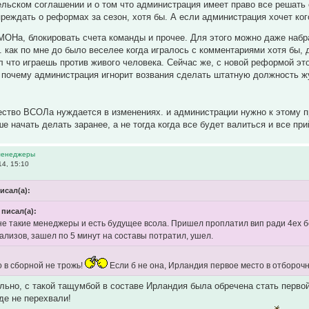
ельском соглашении и о том что администрация имеет право все решать с
реждать о реформах за сезон, хотя бы. А если администрация хочет ког
МОНа, блокировать счета команды и прочее. Для этого можно даже набр
к. как по мне до было веселее когда игралось с комментариями хотя бы, 
л что играешь против живого человека. Сейчас же, с новой реформой эт
ю почему администрация игнорит возвания сделать штатную должность 
ество ВСОЛа нуждается в изменениях. и администрации нужно к этому 
ше начать делать заранее, а не тогда когда все будет валиться и все п
 менеджеры
4, 15:10
исал(а):
 писал(а):
е такие менеджеры и есть будущее всола. Пришел проплатил вип ради 4ех бе
ализов, зашел по 5 минут на составы потратил, ушел.
о в сборной не трожь!
Если б не она, Ирландия первое место в отборочн
льно, с такой тащумбой в составе Ирландия была обречена стать перво
де не перехвали!