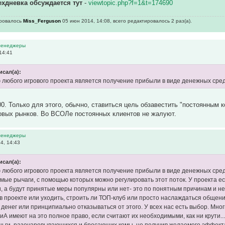
ехдневка обсуждается тут
-
viewtopic.php?f=1&t=174690
ировалось
Miss_Ferguson
05 июн 2014, 14:08, всего редактировалось 2 раз(а).
 менеджеры
14:41
исал(а):
 любого игрового проекта является получение прибыли в виде денежных сред
00. Только для этого, обычно, ставиться цель обзавестить "постоянным 
овых рынков. Во ВСОЛе постоянных клиентов не жалуют.
 менеджеры
4, 14:43
исал(а):
 любого игрового проекта является получение прибыли в виде денежных сре
амые рычаги, с помощью которых можно регулировать этот поток. У проекта е
и, а будут принятые меры популярны или нет- это по понятным причинам и н
 в проекте или уходить, строить ли ТОП-клуб или просто наслаждаться общени
 денег или принципиально отказываться от этого. У всех нас есть выбор. Мн
АиА имеют на это полное право, если считают их необходимыми, как ни крути
ьги, разочаровывающихся и бросающих комы, не получив желаемого эффекта