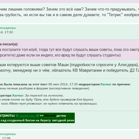
чем лишние головняки? Зачем это всё нам? Зачем что-то придумывать, 
 за грубость, но если вы так и в самом деле думаете, то "Тетрис" изобр
 менеджеры
4, 17:02
na писал(а):
а построите топ-клуб, тогда тут все будут слушать ваши советы, пока это смот
рситете) даже если он индиго, его вряд ли будут слушать студенты)
аши котируются выше советов Маши (подробности спросите у Алесдера),
олчу, менеджер ни о чём, облаатель КВ Мавритании и победитель Д2 Г
ка была показана за этот пост
06 июн 2014, 17:20
модератором
Karwar
по причине:
щены личные разборки в форуме (неспортивное поведение).
ератора
Karwar
:
За переход на личности.
в этом посте не буду. Путь это будет примером для других.
кого Allister тут упоминал: не нужно отвечать на провокации.
атриоты
⚽ среди нас ⚽
==
Могвай
детям
- сад созданный Богом на берегу звёздной реки
 менеджеры
, 17:06