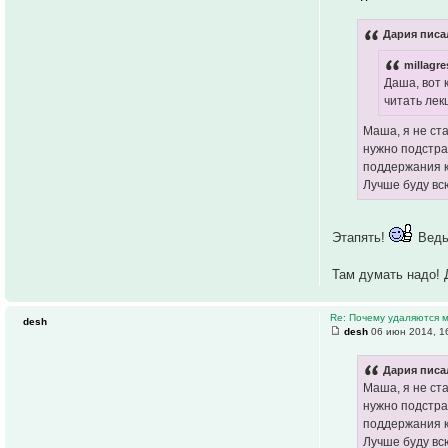
Дария писал
millagre
Даша, вот 
читать лек
Маша, я не ст
нужно подстра
поддержания к
Лучше буду вс
Этапять!
Ведь 
Там думать надо! 
Re: Почему удаляются
desh
desh
06 июн 2014, 1
Дария писал
Маша, я не ст
нужно подстра
поддержания к
Лучше буду вс