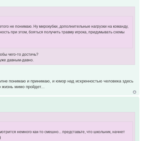
 этого не понимаю. Ну мирокубки, дополнительные нагрузки на команду,
нность при этом, бояться получить травму игрока, придумывать схемы
обы чего-то достичь?
и уже давным-давно.
полне понимаю и принимаю, и юмор над искренностью человека здесь
 жизнь мимо пройдет...
смотрится немного как-то смешно... представьте, что школьник, начнет
)