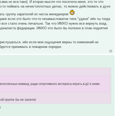
ама но все-таки). И вторая мысля что посетила меня, это то что
о-то поймать на нечистоплотных делах, то можно действовать в духе
ать группу карателей из числа менеджеров
даже если это было что-то незамысловатое типа "удачи" ибо ты тогда
о все стало очень печально. Так что ИМХО нужно все вернуть взад.
журналиста федерации. ИМХО это было бы полезно в план поднятия
прислушаться, ибо если мои ощущения верны то изменений не
рийдется принимать в пожарном порядке.
сполезных команд, ради спортивного интереса играть в д2 и ниже.
ой группе бы не заняла!
й