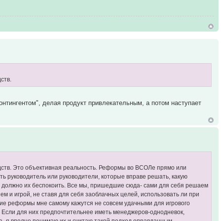
ств.
контингентом", делая продукт привлекательным, а потом наступает
дств. Это объективная реальность. Реформы во ВСОЛе прямо или
сть руководитель или руководители, которые вправе решать, какую
е должно их беспокоить. Все мы, пришедшие сюда- сами для себя решаем
ем и игрой, не ставя для себя заоблачных целей, использовать ли при
огие реформы мне самому кажутся не совсем удачными для игрового
... Если для них предпочтительнее иметь менеджеров-однодневок,
- я вполне понимаю их и считаю такой подход оправданным