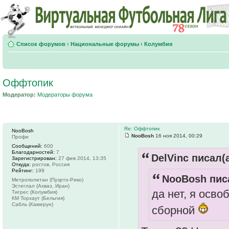
Список форумов
‹
Национальные форумы
‹
Колумбия
Оффтопик
Модератор:
Модераторы форума
Re: Оффтопик
NooBosh
NooBosh
16 ноя 2014, 00:29
Профи
Сообщений:
600
Благодарностей:
7
DelVinc писал(а
Зарегистрирован:
27 фев 2014, 13:35
Откуда:
ростов, Россия
Рейтинг:
199
NooBosh писа
Метрополитан (Пуэрто-Рико)
Эстеглал (Ахваз, Иран)
да нет, я осв
Тигрес (Колумбия)
КМ Торхаут (Бельгия)
Сабль (Камерун)
сборной