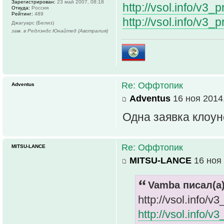
Зарегистрирован:
23 май 2007, 08:18
http://vsol.info/v
Откуда:
Россия
Рейтинг:
489
http://vsol.info/v
Джагуарс (Белиз)
зам. в Редлэндс Юнайтед (Австралия)
Re: Оффтопик
Adventus
Adventus
16 ноя 2014,
Одна заявка клоунс
Re: Оффтопик
MITSU-LANCE
MITSU-LANCE
16 ноя 
Vamba писал(а)
http://vsol.info/
http://vsol.info/