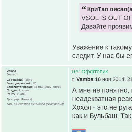
КриТап писал(а
VSOL IS OUT O
Давайте проявим
Уважение к такому 
следит. У нас бы его
Re: Оффтопик
Vamba
Эксперт
Vamba
16 ноя 2014, 2
Сообщений:
4548
Благодарностей:
12
Зарегистрирован:
23 май 2007, 08:18
А мне не понятно,
Откуда:
Россия
Рейтинг:
489
неадекватная реак
Джагуарс (Белиз)
зам. в Редлэндс Юнайтед (Австралия)
Хохол - это не ру
как и Бульбаш. Так