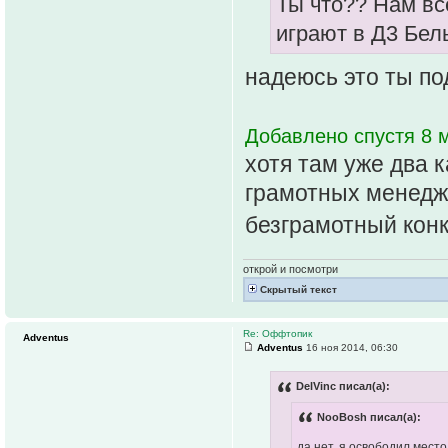
Ты что?? Нам вс
играют в Д3 Бель
надеюсь это ты по
Добавлено спустя 8 м
хотя там уже два к
грамотных менедж
безграмотный кон
открой и посмотри
Скрытый текст
Re: Оффтопик
Adventus
Adventus
16 ноя 2014, 06:30
DelVinc писал(а):
NooBosh писал(а):
да нет, я освободил мес