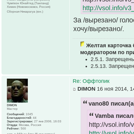
Чумпхон Юнайтед (Таиланд)
http://vsol.info/
Химик (Новомосковск, Россия)
Сборная Никарагуа (юн.)
За /вырезано/ голо
хочу/вырезано/.
Желтая карточка 
модератором по пр
2.5.1. Запрещен
2.5.13. Запреще
Re: Оффтопик
DIMON
16 ноя 2014, 1
vano80 писал(а
DIMON
Мастер
Сообщений:
1045
Vamba писал(
Благодарностей:
44
Зарегистрирован:
27 янв 2006, 16:03
http://vsol.in
Откуда:
Москва, Россия
Рейтинг:
500
http://vsol.in
зам. в Абдыш-Ата (Кыргызстан)