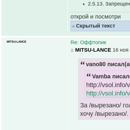
2.5.13. Запреще
открой и посмотри
Скрытый текст
Re: Оффтопик
MITSU-LANCE
MITSU-LANCE
16 ноя 
vano80 писал(а
Vamba писал(
http://vsol.in
http://vsol.in
За /вырезано/ го
хочу /вырезано/.