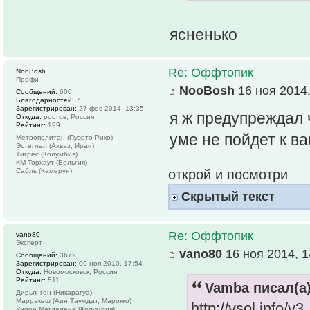
ясненько
Re: Оффтопик
NooBosh
Профи
NooBosh
16 ноя 2014,
Сообщений:
600
Благодарностей:
7
Зарегистрирован:
27 фев 2014, 13:35
я ж предупреждал 
Откуда:
ростов, Россия
Рейтинг:
199
уме не пойдет к в
Метрополитан (Пуэрто-Рико)
Эстеглал (Ахваз, Иран)
Тигрес (Колумбия)
КМ Торхаут (Бельгия)
открой и посмотри
Сабль (Камерун)
Скрытый текст
Re: Оффтопик
vano80
Эксперт
vano80
16 ноя 2014, 1
Сообщений:
3672
Зарегистрирован:
09 ноя 2010, 17:54
Откуда:
Новомосковск, Россия
Рейтинг:
511
Vamba писал(а)
Дирьянген (Никарагуа)
Марракеш (Аин Тауждат, Марокко)
http://vsol.info/
Унион Магдалена (Колумбия)