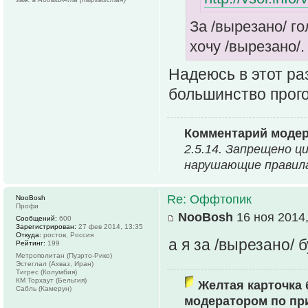
За /вырезано/ го
хочу /вырезано/.
Надеюсь в этот раз
большинство прого
Комментарий модер
2.5.14. Запрещено ц
нарушающие правила
Re: Оффтопик
NooBosh
Профи
NooBosh
16 ноя 2014,
Сообщений:
600
Зарегистрирован:
27 фев 2014, 13:35
Откуда:
ростов, Россия
а я за /вырезано/ 
Рейтинг:
199
Метрополитан (Пуэрто-Рико)
Эстеглал (Ахваз, Иран)
Тигрес (Колумбия)
КМ Торхаут (Бельгия)
Желтая карточка 
Сабль (Камерун)
модератором по пр