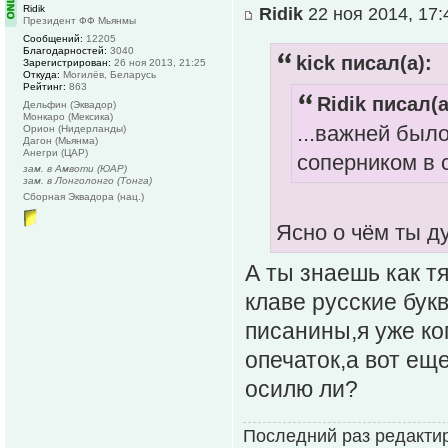
Ridik
Ridik
22 ноя 2014, 17:
Президент ФФ Мьянмы
Сообщений:
12205
Благодарностей:
3040
kick писал(а):
Зарегистрирован:
26 ноя 2013, 21:25
Откуда:
Могилёв, Беларусь
Рейтинг:
863
Ridik писал(а
Дельфин (Эквадор)
Монкаро (Мексика)
...важней был
Орион (Нидерланды)
Дагон (Мьянма)
Анегри (ЦАР)
соперником в 
зам. в Амвоти (ЮАР)
зам. в Лонголонго (Тонга)
Сборная Эквадора (нац.)
Ясно о чём ты д
А ты знаешь как т
клаве русские бук
писанины,я уже ко
опечаток,а вот ещ
осилю ли?
Последний раз редакти