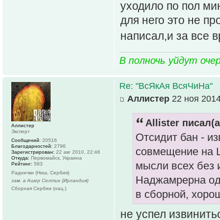
уходило по пол ми
для него это не п
написал,и за все в
В полночь уйдут оче
Re: "ВсЯкАя ВсяЧиНа"
Аллистер
22 ноя 2014
Allister писал(а
Аллистер
Эксперт
Отсидит бан - и
Сообщений:
20516
Благодарностей:
2796
совмещение на L
Зарегистрирован:
22 авг 2010, 22:46
Откуда:
Первомайск, Украина
мысли всех без 
Рейтинг:
583
Раднички (Ниш, Сербия)
Наджамрерна од
зам. в Ашер Селтик (Ирландия)
Сборная Сербии (нац.)
в сборной, хор
не успел извинитьс