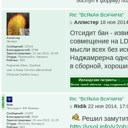
доступ к форуму) по
Re: "ВсЯкАя ВсяЧиНа"
Аллистер
18 ноя 2014
Отсидит бан - изв
Аллистер
совмещение на LD 
Эксперт
Сообщений:
20516
мысли всех без ис
Благодарностей:
2796
Зарегистрирован:
22 авг 2010, 22:46
Наджамрерна одно
Откуда:
Первомайск, Украина
Рейтинг:
583
в сборной, хорош
Раднички (Ниш, Сербия)
зам. в Ашер Селтик (Ирландия)
Сборная Сербии (нац.)
Ирландские патриоты
⚽ сред
Возле твоей обители - сад созданный 
Re: "ВсЯкАя ВсяЧиНа"
Ridik
Ridik
22 ноя 2014, 17:
Президент ФФ Мьянмы
Сообщений:
12205
Решил замутить
Благодарностей:
3040
Зарегистрирован:
26 ноя 2013, 21:25
Откуда:
Могилёв, Беларусь
http://vsol.info/v2
Рейтинг:
863