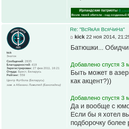
Ирландские патриоты
⚽ сред
Возле твоей обители - сад созданный 
Re: "ВсЯкАя ВсяЧиНа"
kick
22 ноя 2014, 21:2
Батюшки... Обидчи
kick
Знаток
Сообщений:
2835
Добавлено спустя 3 м
Благодарностей:
419
Зарегистрирован:
27 фев 2011, 16:21
Быть может в азе
Откуда:
Брест, Беларусь
Рейтинг:
559
как акцент?))
Центр Футбола (Беларусь)
зам. в Абахани Лимитед (Бангладеш)
Добавлено спустя 3 м
Да и вообще с юмо
Если бы я хотел в
подборочку более 