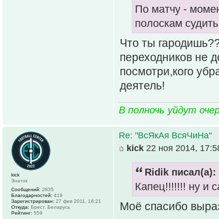
По матчу - моме
полоскам судить
Что ты гародишь?
переходников не д
посмотри,кого убра
деятель!
В полночь уйдут оче
Re: "ВсЯкАя ВсяЧиНа"
kick
22 ноя 2014, 17:5
Ridik писал(а):
kick
Знаток
Капец!!!!!!! ну и
Сообщений:
2835
Благодарностей:
419
Зарегистрирован:
27 фев 2011, 16:21
Моё спасибо выра
Откуда:
Брест, Беларусь
Рейтинг:
559