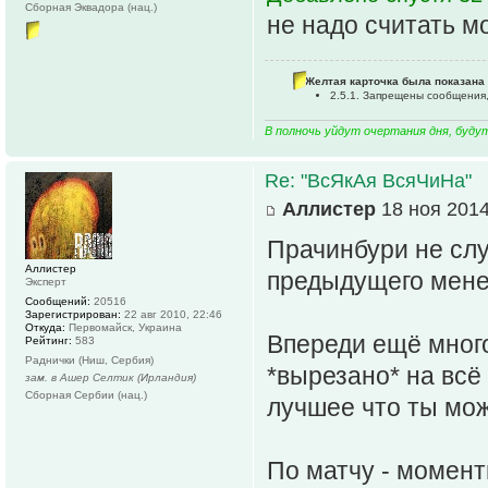
Сборная Эквадора (нац.)
не надо считать м
Желтая карточка была показана 
2.5.1. Запрещены сообщения
В полночь уйдут очертания дня, буду
Re: "ВсЯкАя ВсяЧиНа"
Аллистер
18 ноя 2014
Прачинбури не слу
Аллистер
предыдущего мене
Эксперт
Сообщений:
20516
Зарегистрирован:
22 авг 2010, 22:46
Откуда:
Первомайск, Украина
Впереди ещё много
Рейтинг:
583
Раднички (Ниш, Сербия)
*вырезано* на всё
зам. в Ашер Селтик (Ирландия)
Сборная Сербии (нац.)
лучшее что ты мо
По матчу - момент