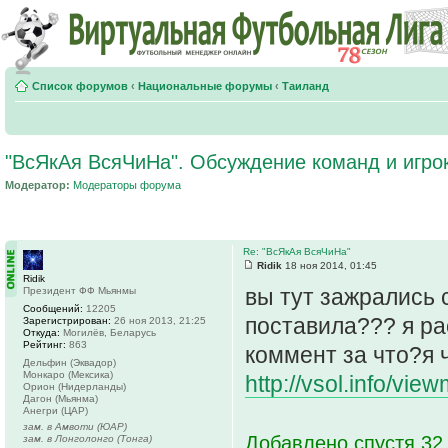
Список форумов
‹
Национальные форумы
‹
Таиланд
"ВсЯкАя ВсяЧиНа". Обсуждение команд и игро
Модератор:
Модераторы форума
Re: "ВсЯкАя ВсяЧиНа"
Ridik
18 ноя 2014, 01:45
Ridik
вы тут зажрались 
Президент ФФ Мьянмы
Сообщений:
12205
поставила??? я ра
Зарегистрирован:
26 ноя 2013, 21:25
Откуда:
Могилёв, Беларусь
Рейтинг:
863
коммент за что?я
Дельфин (Эквадор)
Монкаро (Мексика)
http://vsol.info/vie
Орион (Нидерланды)
Дагон (Мьянма)
Анегри (ЦАР)
зам. в Амвоти (ЮАР)
Добавлено спустя 32
зам. в Лонголонго (Тонга)