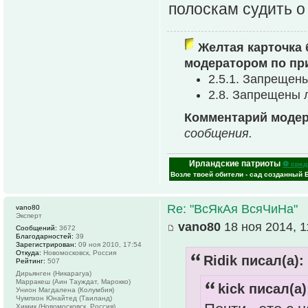
полоскам судить о
Желтая карточка 
модератором по пр
2.5.1. Запрещен
2.8. Запрещены 
Комментарий модер
сообщения.
Ирландские патриоты
⚽ сред
Возле твоей обители - сад созданный 
Re: "ВсЯкАя ВсяЧиНа"
vano80
Эксперт
vano80
18 ноя 2014, 1
Сообщений:
3672
Благодарностей:
39
Зарегистрирован:
09 ноя 2010, 17:54
Откуда:
Новомосковск, Россия
Ridik писал(а):
Рейтинг:
507
Дирьянген (Никарагуа)
Марракеш (Аин Тауждат, Марокко)
kick писал(а)
Унион Магдалена (Колумбия)
Чумпхон Юнайтед (Таиланд)
Химик (Новомосковск, Россия)