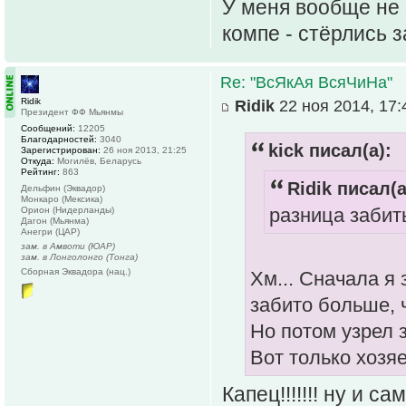
У меня вообще не 
компе - стёрлись з
Re: "ВсЯкАя ВсяЧиНа"
Ridik
Ridik
22 ноя 2014, 17:
Президент ФФ Мьянмы
Сообщений:
12205
Благодарностей:
3040
kick писал(а):
Зарегистрирован:
26 ноя 2013, 21:25
Откуда:
Могилёв, Беларусь
Рейтинг:
863
Ridik писал(а
Дельфин (Эквадор)
Монкаро (Мексика)
разница забит
Орион (Нидерланды)
Дагон (Мьянма)
Анегри (ЦАР)
зам. в Амвоти (ЮАР)
зам. в Лонголонго (Тонга)
Сборная Эквадора (нац.)
Хм... Сначала я 
забито больше,
Но потом узрел з
Вот только хозяе
Капец!!!!!!! ну и 