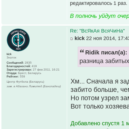
редактировалось 1 раз.
В полночь уйдут оче
Re: "ВсЯкАя ВсяЧиНа"
kick
22 ноя 2014, 17:4
Ridik писал(а):
kick
Знаток
разница забитых
Сообщений:
2835
Благодарностей:
419
Зарегистрирован:
27 фев 2011, 16:21
Откуда:
Брест, Беларусь
Рейтинг:
559
Хм... Сначала я за
Центр Футбола (Беларусь)
зам. в Абахани Лимитед (Бангладеш)
забито больше, ч
Но потом узрел зам
Вот только хозяева
Добавлено спустя 1 м