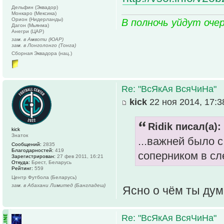
Дельфин (Эквадор)
Монкаро (Мексика)
Орион (Нидерланды)
В полночь уйдут оче
Дагон (Мьянма)
Анегри (ЦАР)
зам. в Амвоти (ЮАР)
зам. в Лонголонго (Тонга)
Сборная Эквадора (нац.)
Re: "ВсЯкАя ВсяЧиНа"
kick
22 ноя 2014, 17:3
Ridik писал(а):
kick
Знаток
...важней было 
Сообщений:
2835
Благодарностей:
419
соперником в сл
Зарегистрирован:
27 фев 2011, 16:21
Откуда:
Брест, Беларусь
Рейтинг:
559
Центр Футбола (Беларусь)
зам. в Абахани Лимитед (Бангладеш)
Ясно о чём ты дум
Re: "ВсЯкАя ВсяЧиНа"