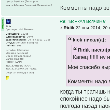
Центр Футбола (Беларусь)
зам. в Абахани Лимитед (Бангладеш)
Комменты надо во
Re: "ВсЯкАя ВсяЧиНа"
Ridik
Ridik
22 ноя 2014, 20:
Президент ФФ Мьянмы
Сообщений:
12205
Благодарностей:
3040
kick писал(а):
Зарегистрирован:
26 ноя 2013, 21:25
Откуда:
Могилёв, Беларусь
Рейтинг:
863
Ridik писал(а
Дельфин (Эквадор)
Монкаро (Мексика)
Капец!!!!!!! ну
Орион (Нидерланды)
Дагон (Мьянма)
Анегри (ЦАР)
Моё спасибо вы
зам. в Амвоти (ЮАР)
зам. в Лонголонго (Тонга)
Сборная Эквадора (нац.)
Комменты надо 
когда ты тратишь н
спокойнее надо бы
полгода назад наб