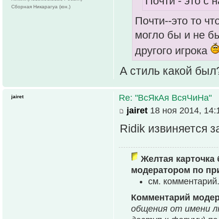
Почти - это с 
Сборная Никарагуа (юн.)
Почти--это то чт
могло бы и не б
другого игрока
А стиль какой был
Re: "ВсЯкАя ВсяЧиНа"
jairet
jairet
18 ноя 2014, 14:
Ridik извиняется з
Желтая карточка 
модератором по пр
см. комментарий
Комментарий модер
общения от имени л