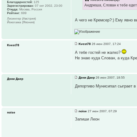
Благодарностей:
125
Андрюша, Слован к тебе едет!
Зарегистрирован:
07 окт 2002, 23:00
Откуда:
Москва, Россия
Рейтинг:
699
Лизингер (Австрия)
А чего не Кремсер?:) Ему явно в
Йокогама (Япония)
Kvest78
26 июн 2007, 17:24
Kvest78
А тебе гостей не жалко?
Не знаю куда Слован, а куда Кре
Дэни Даер
26 июн 2007, 18:55
Дэни Даер
Депортиво Мунисипал сыграет в 
noise
27 июн 2007, 07:29
noise
Запиши Леон