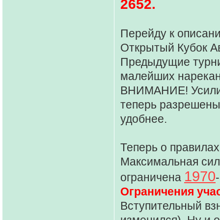
2652.
Перейду к описани
Открытый Кубок Ав
Предыдущие турнир
малейших нарекани
ВНИМАНИЕ! Усили
теперь разрешены 
удобнее.
Теперь о правилах
Максимальная сила
1970
ограничена
Ограничения учас
Вступительный вз
изменился). Ну и 