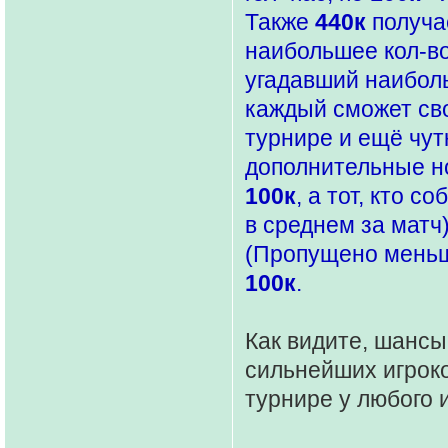
Также
440к
получае
наибольшее кол-во
угадавший наиболь
каждый сможет сво
турнире и ещё чут
дополнительные но
100к
, а тот, кто с
в среднем за матч
(Пропущено меньше
100к
.
Как видите, шансы 
сильнейших игроко
турнире у любого 