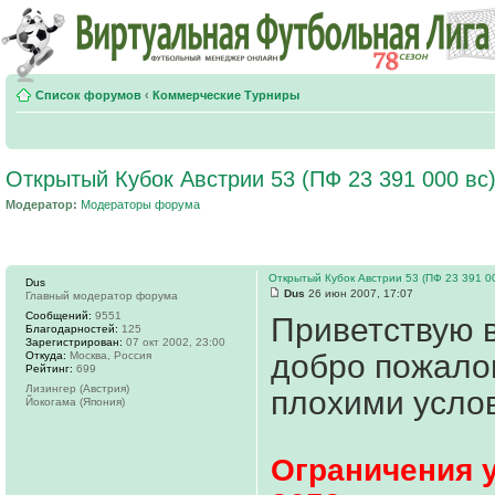
Список форумов
‹
Коммерческие Турниры
Открытый Кубок Австрии 53 (ПФ 23 391 000 вс)
Модератор:
Модераторы форума
Открытый Кубок Австрии 53 (ПФ 23 391 00
Dus
Dus
26 июн 2007, 17:07
Главный модератор форума
Сообщений:
9551
Приветствую 
Благодарностей:
125
Зарегистрирован:
07 окт 2002, 23:00
добро пожалов
Откуда:
Москва, Россия
Рейтинг:
699
Лизингер (Австрия)
плохими усло
Йокогама (Япония)
Ограничения у