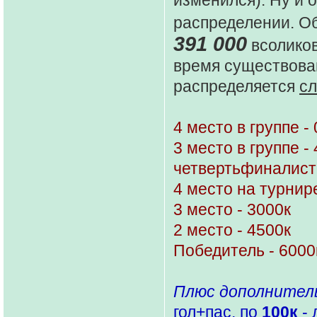
распределении. О
391 000
всоликов
время существован
распределяется
сл
4 место в группе - 
3 место в группе -
четвертьфиналист
4 место на турнире
3 место - 3000к
2 место - 4500к
Победитель - 6000
Плюс дополнител
гол+пас, по
100к
- 