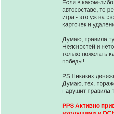
Если в каком-либ
автосоставе, то ре
игра - это уж на с
карточек и удален
Думаю, правила т
Неясностей и нето
только пожелать ка
победы!
PS Никаких денеж
Думаю, тех. пораж
нарушит правила 
PPS Активно при
входящими в ОСН