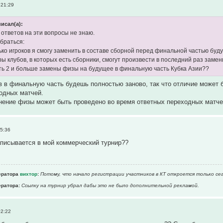
 21:29
исал(а):
 ответов на эти вопросы не знаю.
браться:
лько игроков я смогу заменить в составе сборной перед финальной частью буд
еры клубов, в которых есть сборники, смогут произвести в последний раз заме
ть 2 и больше замены физы на будущее в финальную часть Кубка Азии??
ов в финальную часть будешь полностью заново, так что отличие может 
одных матчей.
нение физы может быть проведено во время ответных переходных матчей
15:36
аписывается в мой коммерческий турнир??
ератора
вихтор
:
Потому, что начало регистрации участников в КТ откроется только се
ратора:
Ссылку на турнир убрал дабы это не было дополнительной рекламой.
02:22