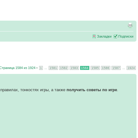
Закладки
Подписки
Страница
1584
из
1924
•
...
...
1
1581
1582
1583
1584
1585
1586
1587
1924
правилах, тонкостях игры, а также
получить советы по игре
.