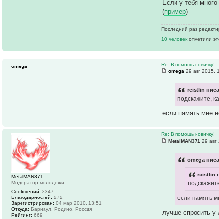
Если у тебя много
(
пример
)
Последний раз редакт
10 человек
отметили эт
Re: В помощь новичку!
omega
omega
29 авг 2015, 
reistlin пис
подскажите, к
если память мне н
Re: В помощь новичку!
MetalMAN371
29 авг 
omega писа
reistlin
MetalMAN371
Модератор молодежи
подскажите
Сообщений:
8347
Благодарностей:
272
если память м
Зарегистрирован:
04 мар 2010, 13:51
Откуда:
Барнаул, Родино, Россия
лучше спросить у 
Рейтинг:
669