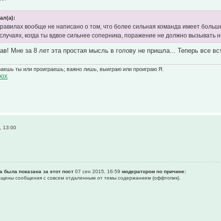
ал(а):
 правилах вообще не написано о том, что более сильная команда имеет больш
х случаях, когда ты вдвое сильнее соперника, поражение не должно вызывать 
ав! Мне за 8 лет эта простая мысль в голову не пришла... Теперь все вс
раешь ты или проиграешь; важно лишь, выиграю или проиграю Я.
XIX
, 13:00
а была показана за этот пост
07 сен 2015, 16:59
модератором по причине:
рещены сообщения с совсем отдаленным от темы содержанием (оффтопик).