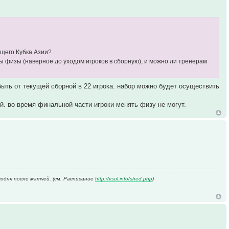
ущего Кубка Азии?
ны физы (наверное до уходом игроков в сборную), и можно ли тренерам
быть от текущей сборной в 22 игрока. набор можно будет осуществить
. во время финальной части игроки менять физу не могут.
годня после матчей. (см. Расписание
http://vsol.info/shed.php
)