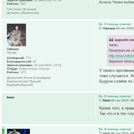
Зарегистрирован:
31 янв 2014, 21:54
Луческу:"Нужно выбира
Рейтинг:
537
Тим Хелм (Эстония)
Дельтрас (Индонезия)
Re: В помощь новичку!
Офицер
04 сен 2015
augustin пи
:hello:
Офицер
Проиграл не с
Профи
http://vsol.info
Сообщений:
777
Заранее благо
Благодарностей:
57
Зарегистрирован:
16 ноя 2014, 13:21
Откуда:
Севастополь, Россия
У твоего противник
Рейтинг:
375
тоже случается. У
Депортиво Агила (Сальвадор)
Будучи слабее по 
Коджаелиспор (Турция)
Виджайя (Бруней)
Re: В помощь новичку!
finist
finist
06 сен 2015, 00
Кроме того, в пра
Так что и в тех с
Re: В помощь новичку!
elvis
06 сен 2015, 04