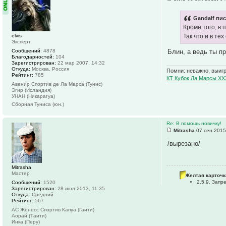
Gandalf пис
Кроме того, в
elvis
Так что и в те
Эксперт
Блин, а ведь ты пр
Сообщений:
4878
Благодарностей:
104
Зарегистрирован:
22 мар 2007, 14:32
Откуда:
Москва, Россия
Помни: неважно, выиг
Рейтинг:
785
КТ Кубок Ла Марсы XX
Авенир Спортив де Ла Марса (Тунис)
Эгир (Исландия)
УНАН (Никарагуа)
Сборная Туниса (юн.)
Re: В помощь новичку!
Mitrasha
07 сен 2015
/вырезано/
Mitrasha
Мастер
Желтая карточк
2.5.9. Зап
Сообщений:
1520
Зарегистрирован:
28 июл 2013, 11:35
Откуда:
Средний
Рейтинг:
567
АС Женесс Спортив Капуа (Гаити)
Аорай (Таити)
Инка (Перу)