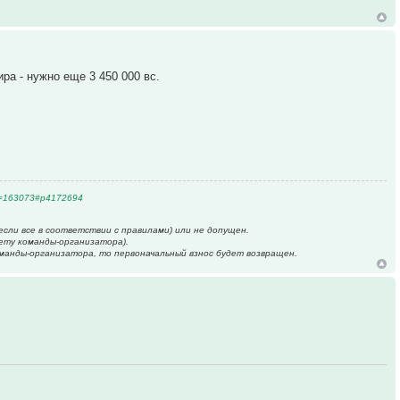
ра - нужно еще 3 450 000 вс.
&t=163073#p4172694
сли все в соответствии с правилами) или не допущен.
ету команды-организатора).
манды-организатора, то первоначальный взнос будет возвращен.