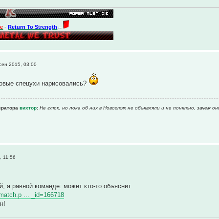
te
-
Return To Strength
←
сен 2015, 03:00
новые спецухи нарисовались?
ератора
вихтор
:
Не глюк, но пока об них в Новостях не объявляли и не понятно, зачем он
, 11:56
й, а равной команде: может кто-то объяснит
wmatch.p ... _id=166718
н!