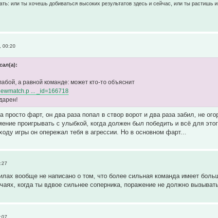
ть: или ты хочешь добиваться высоких результатов здесь и сейчас, или ты растишь и
, 00:20
сал(а):
лабой, а равной команде: может кто-то объяснит
/viewmatch.p ... _id=166718
дарен!
а просто фарт, он два раза попал в створ ворот и два раза забил, не ог
мение проигрывать с улыбкой, когда должен был победить и всё для этог
ходу игры он опережал тебя в агрессии. Но в основном фарт...
:27
вилах вообще не написано о том, что более сильная команда имеет боль
лучаях, когда ты вдвое сильнее соперника, поражение не должно вызыват
:07