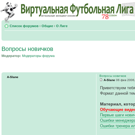
Список форумов
‹
Общие
‹
О Лиге
Вопросы новичков
Модератор:
Модераторы форума
Вопросы новичков
A-Slane
A-Slane
06 фев 2006,
Приветствуем тебя
Формат данной тем
Материал, кото
Обучающие видео
Первые шаги нович
Ошибки менеджера 
Ошибки тренера и