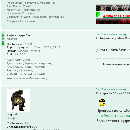
Ферровиарио (Мапуто, Мозамбик)
Лао Полис (Лаос)
Маритиму (Португалия)
Прогресо (Уругвай)
→
Aesthetics Of Ha
Барселона (Доминиканская Республика)
Сборная Лаоса (мол.)
Re: В помощь новичку!
Анфан террибль
Анфан террибль
03 
Мастер
Сообщений:
1689
Зарегистрирован:
12 июл 2008, 22:17
у меня глюк?или 
Откуда:
Москва, Россия
Рейтинг:
565
Авс (Португалия)
Депортиво (Перейра, Колумбия)
Комментарий мод
Аль-Тилаль (Таизз, Йемен)
Аютла (Гватемала)
Спортинг (Луанда, Ангола)
зам. в сборной Йемена (юн.)
Re: В помощь новичку!
augustin
03 сен 2015
Проиграл не слабо
augustin
http://vsol.info/vie
Профи
Заранее благодаре
Сообщений:
625
Благодарностей:
100