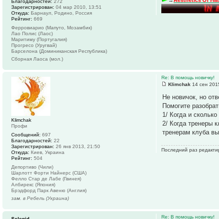
Благодарностей:
272
Зарегистрирован:
04 мар 2010, 13:51
Откуда:
Барнаул, Родино, Россия
Рейтинг:
669
Ферровиарио (Мапуто, Мозамбик)
Лао Полис (Лаос)
Маритиму (Португалия)
Прогресо (Уругвай)
Барселона (Доминиканская Республика)
Сборная Лаоса (мол.)
Re: В помощь новичку!
Klimchak
14 сен 201
Не новичок, но отв
Помогите разобрат
1/ Когда и скольк
Klimchak
2/ Когда тренеры 
Профи
тренерам клуба в
Сообщений:
697
Благодарностей:
22
Зарегистрирован:
26 янв 2013, 21:50
Последний раз редактир
Откуда:
Киев, Украина
Рейтинг:
504
Депортиво (Чили)
Шарлотт Форти Найнерс (США)
Фелло Стар де Лабе (Гвинея)
Албирекс (Япония)
Брэдфорд Парк Авеню (Англия)
зам. в Ребель (Украина)
Re: В помощь новичку!
Selenid