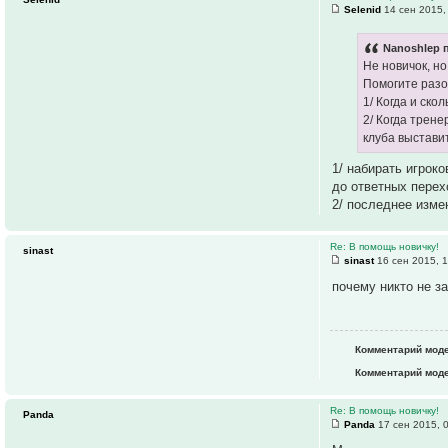
Selenid
14 сен 2015,
Nanoshlep п
Не новичок, но
Помогите разо
1/ Когда и ско
2/ Когда трен
клуба выстави
1/ набирать игрок
до ответных перех
2/ последнее изме
Re: В помощь новичку!
sinast
sinast
16 сен 2015, 
почему никто не з
Комментарий мод
Комментарий моде
Re: В помощь новичку!
Panda
Panda
17 сен 2015, 