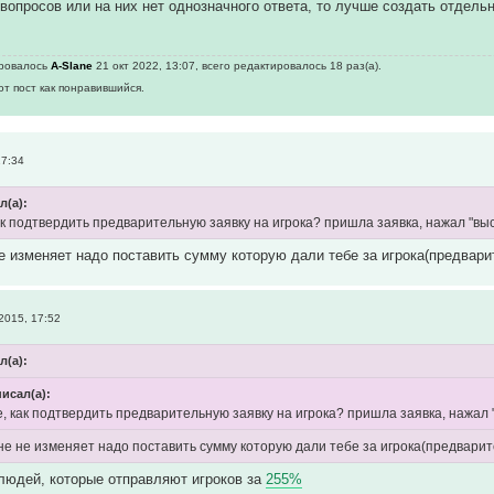
 вопросов или на них нет однозначного ответа, то лучше создать отдел
ировалось
A-Slane
21 окт 2022, 13:07, всего редактировалось 18 раз(а).
от пост как понравившийся.
17:34
ал(а):
ак подтвердить предварительную заявку на игрока? пришла заявка, нажал "выс
е изменяет надо поставить сумму которую дали тебе за игрока(предва
2015, 17:52
л(а):
 писал(а):
, как подтвердить предварительную заявку на игрока? пришла заявка, нажал 
не не изменяет надо поставить сумму которую дали тебе за игрока(предвари
людей, которые отправляют игроков за
255%