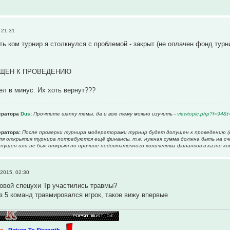
 21:31
ть ком турнир я столкнулся с проблемой - закрыт (не оплачен фонд турни
УЩЕН К ПРОВЕДЕНИЮ
ел в минус. Их хоть вернут???
ератора
Dus
:
Прочтите шапку темы, да и всю тему можно изучить -
viewtopic.php?f=94
ратора:
После проверки турнира модераторами турнир будет допущен к проведению (е
для открытия турнира потребуются ещё финансы, т.е. нужная сумма должна быть на сч
опущен или не был открыт по причине недостаточного количества финансов в казне ко
2015, 02:30
овой спецухи Тр участились травмы?
из 5 команд травмировался игрок, такое вижу впервые
te
-
Return To Strength
←