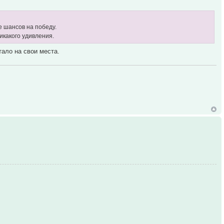
е шансов на победу.
никакого удивления.
тало на свои места.