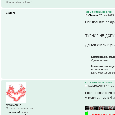
Сборная Гаити (нац.)
Re: В помощь новичку!
Clarens
Clarens
07 сен 2015,
При попытке созда
ТУРНИР НЕ ДОП
Деньги сняли и уш
Комментарий мод
С уважением.
Комментарий моде
В первом случае 
Если турнир не д
Re: В помощь новичку!
MetalMAN371
10 сен 
после появления н
у меня за тур в 4 
MetalMAN371
Модератор молодежи
Сообщений:
8347
→
Aesthetics Of Ha