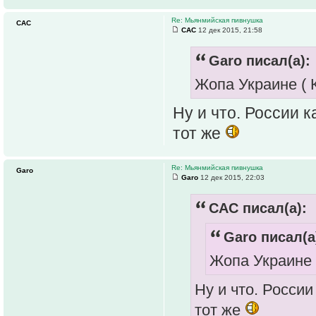
Re: Мьянмийская пивнушка
САС
САС
12 дек 2015, 21:58
Garo писал(а):
Жопа Украине ( К
Ну и что. России к
тот же
Re: Мьянмийская пивнушка
Garo
Garo
12 дек 2015, 22:03
САС писал(а):
Garo писал(а
Жопа Украине (
Ну и что. России
тот же