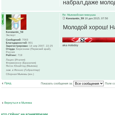
набрал,даже молод
Re: Мьянмийская пивнушка
Konstantin_59
16 дек 2015, 07:50
Молодой хорош! Н
Konstantin_59
Эксперт
Сообщений:
7063
Благодарностей:
901
aka molodoy
Зарегистрирован:
14 апр 2007, 22:25
Откуда:
Березники (Пермский край),
Россия
Рейтинг:
719
Лацио (Италия)
Флуминенсе (Бразилия)
Янгон Юнайтед (Мьянма)
зам. в Феникс (Гибралтар)
Сборная Мьянмы (юн.)
Пред.
Показать сообщения за:
Поле с
Вернуться в Мьянма
КТО СЕЙЧАС НА КОНФЕРЕНЦИИ