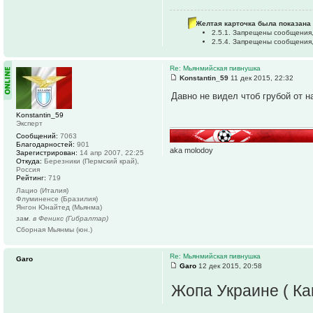
Желтая карточка была показана 
2.5.1. Запрещены сообщения
2.5.4. Запрещены сообщения,
Re: Мьянмийская пивнушка
Konstantin_59
11 дек 2015, 22:32
Давно не видел чтоб грубой от н
Konstantin_59
Эксперт
Сообщений:
7063
Благодарностей:
901
aka molodoy
Зарегистрирован:
14 апр 2007, 22:25
Откуда:
Березники (Пермский край),
Россия
Рейтинг:
719
Лацио (Италия)
Флуминенсе (Бразилия)
Янгон Юнайтед (Мьянма)
зам. в Феникс (Гибралтар)
Сборная Мьянмы (юн.)
Re: Мьянмийская пивнушка
Garo
Garo
12 дек 2015, 20:58
Жопа Украине ( Как