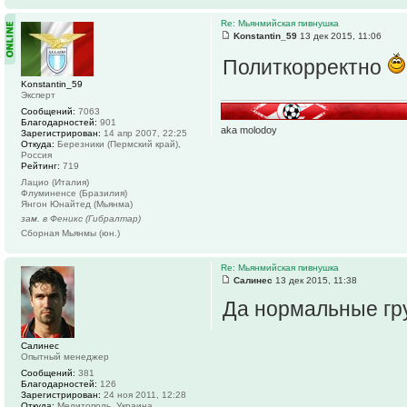
Re: Мьянмийская пивнушка
Konstantin_59
13 дек 2015, 11:06
Политкорректно
Konstantin_59
Эксперт
Сообщений:
7063
Благодарностей:
901
aka molodoy
Зарегистрирован:
14 апр 2007, 22:25
Откуда:
Березники (Пермский край),
Россия
Рейтинг:
719
Лацио (Италия)
Флуминенсе (Бразилия)
Янгон Юнайтед (Мьянма)
зам. в Феникс (Гибралтар)
Сборная Мьянмы (юн.)
Re: Мьянмийская пивнушка
Салинес
13 дек 2015, 11:38
Да нормальные гру
Салинес
Опытный менеджер
Сообщений:
381
Благодарностей:
126
Зарегистрирован:
24 ноя 2011, 12:28
Откуда:
Мелитополь, Украина