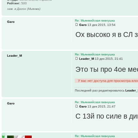
Рейтинг:
500
зам. в Дагон (Мьянма)
Re: Мьянмийская пивнушка
Garo
Garo
13 дек 2015, 13:54
Ох высоко я в СЛ з
Re: Мьянмийская пивнушка
Leader_M
Leader_M
13 дек 2015, 21:41
Это ты про 4ое ме
У вас нет доступа для просмотра вло
Последний раз редактировалось
Leader
Re: Мьянмийская пивнушка
Garo
Garo
13 дек 2015, 21:47
С 13й по силе в д
Re: Мьянмийская пивнушка