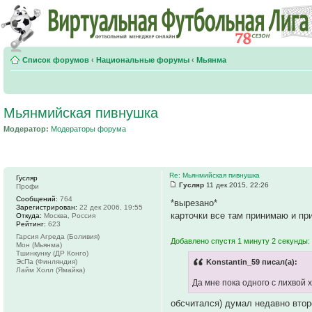
Список форумов
‹
Национальные форумы
‹
Мьянма
Мьянмийская пивнушка
Модератор:
Модераторы форума
Re: Мьянмийская пивнушка
Гусляр
Гусляр
11 дек 2015, 22:26
Профи
Сообщений:
764
*вырезано*
Зарегистрирован:
22 дек 2006, 19:55
карточки все там принимаю и пр
Откуда:
Москва, Россия
Рейтинг:
623
Гарсия Агреда (Боливия)
Добавлено спустя 1 минуту 2 секунды:
Мон (Мьянма)
Тшинкунку (ДР Конго)
ЭсПа (Финляндия)
Konstantin_59 писал(а):
Лайм Холл (Ямайка)
Да мне пока одного с лихвой 
обсчитался) думал недавно втор