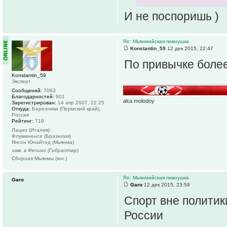
И не поспоришь )
Re: Мьянмийская пивнушка
Konstantin_59
12 дек 2015, 22:47
По привычке боле
Konstantin_59
Эксперт
Сообщений:
7063
Благодарностей:
901
aka molodoy
Зарегистрирован:
14 апр 2007, 22:25
Откуда:
Березники (Пермский край),
Россия
Рейтинг:
719
Лацио (Италия)
Флуминенсе (Бразилия)
Янгон Юнайтед (Мьянма)
зам. в Феникс (Гибралтар)
Сборная Мьянмы (юн.)
Re: Мьянмийская пивнушка
Garo
Garo
12 дек 2015, 23:59
Спорт вне политики
России