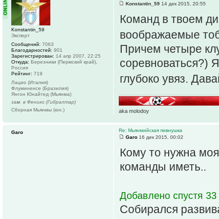
Konstantin_59
14 дек 2015, 20:55
Команд в твоем ди
Konstantin_59
воображаемые тоб
Эксперт
Сообщений:
7063
Причем четыре клу
Благодарностей:
901
Зарегистрирован:
14 апр 2007, 22:25
соревноваться?) Я
Откуда:
Березники (Пермский край),
Россия
Рейтинг:
719
глубоко увяз. Дава
Лацио (Италия)
Флуминенсе (Бразилия)
Янгон Юнайтед (Мьянма)
зам. в Феникс (Гибралтар)
Сборная Мьянмы (юн.)
aka molodoy
Re: Мьянмийская пивнушка
Garo
Garo
16 дек 2015, 00:02
Кому то нужна моя
команды иметь..
Добавлено спустя 33
Собирался развива