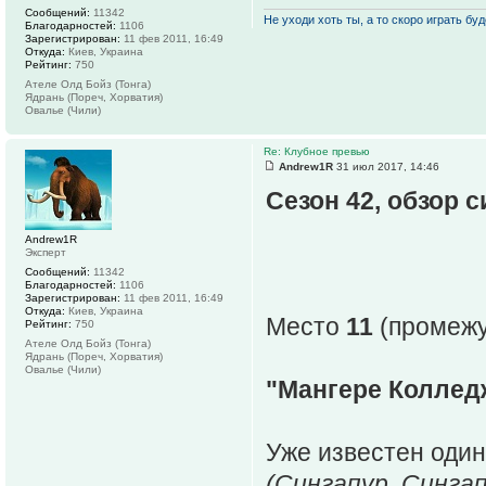
Сообщений:
11342
Не уходи хоть ты, а то скоро играть буде
Благодарностей:
1106
Зарегистрирован:
11 фев 2011, 16:49
Откуда:
Киев, Украина
Рейтинг:
750
Ателе Олд Бойз (Тонга)
Ядрань (Пореч, Хорватия)
Овалье (Чили)
Re: Клубное превью
Andrew1R
31 июл 2017, 14:46
Сезон 42, обзор 
Andrew1R
Эксперт
Сообщений:
11342
Благодарностей:
1106
Зарегистрирован:
11 фев 2011, 16:49
Откуда:
Киев, Украина
Место
11
(промежут
Рейтинг:
750
Ателе Олд Бойз (Тонга)
Ядрань (Пореч, Хорватия)
Овалье (Чили)
"Мангере Колледж
Уже известен один
(Сингапур, Сингап