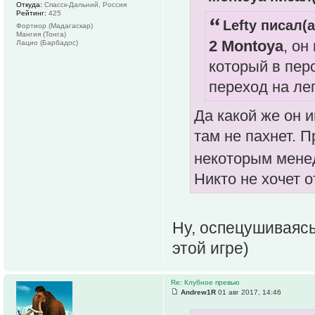
Откуда:
Спасск-Дальний, Россия
Рейтинг:
425
Lefty писал(а
Фортиор (Мадагаскар)
Мангия (Тонга)
2 Montoya
, он
Лацио (Барбадос)
который в пер
переход на ле
Да какой же он 
там не пахнет. 
некоторым менед
Никто не хочет 
Ну, оспецушиваясь
этой игре)
Re: Клубное превью
Andrew1R
01 авг 2017, 14:46