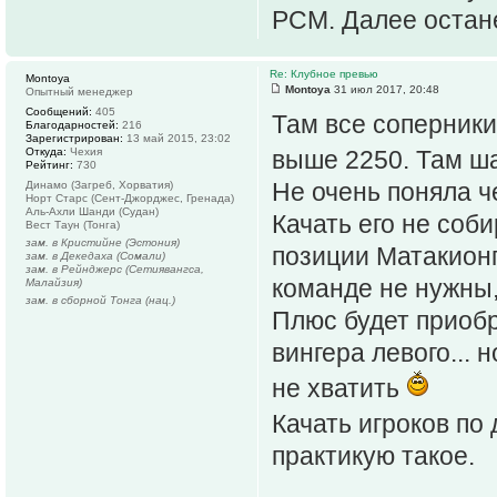
РСМ. Далее остане
Re: Клубное превью
Montoya
Montoya
31 июл 2017, 20:48
Опытный менеджер
Сообщений:
405
Там все соперники
Благодарностей:
216
Зарегистрирован:
13 май 2015, 23:02
Откуда:
Чехия
выше 2250. Там ша
Рейтинг:
730
Не очень поняла ч
Динамо (Загреб, Хорватия)
Норт Старс (Сент-Джорджес, Гренада)
Аль-Ахли Шанди (Судан)
Качать его не соб
Вест Таун (Тонга)
зам. в Кристийне (Эстония)
позиции Матакионг
зам. в Декедаха (Сомали)
зам. в Рейнджерс (Сетиявангса,
команде не нужны,
Малайзия)
зам. в сборной Тонга (нац.)
Плюс будет приоб
вингера левого... 
не хватить
Качать игроков по
практикую такое.