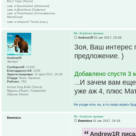
Вест Таун (Тонга)
зам. в Кристийне (Эстония)
зам. в Декедаха (Сомали)
зам. в Рейнджерс (Сетиявангса,
Малайзия)
зам. в сборной Тонга (нац.)
Re: Клубное превью
Andrew1R
01 авг 2017, 15:28
Зоя, Ваш интерес 
предложение. )
Andrew1R
Эксперт
Сообщений:
11342
Благодарностей:
1106
Добавлено спустя 3 м
Зарегистрирован:
11 фев 2011, 16:49
Откуда:
Киев, Украина
...И зачем вам еще
Рейтинг:
750
Ателе Олд Бойз (Тонга)
уже аж 4, плюс Ма
Ядрань (Пореч, Хорватия)
Овалье (Чили)
Не уходи хоть ты, а то скоро играть буде
Re: Клубное превью
Dominico
Dominico
01 авг 2017, 16:19
Andrew1R писал