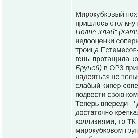
Мирокубковый похо
пришлось столкнут
Полис Клаб" (Кат
недооценки соперн
троица Естемесов
гены протащила к
Бруней)
в ОР3 при
надеяться не тольк
слабый кипер сопе
подвести свою ком
Теперь впереди - 
достаточно крепкая
коллизиями, то ТК
мирокубковом гру