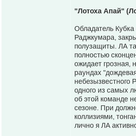
"Лотоха Апай" (Л
Обладатель Кубка 
Раджкумара, закр
полузащиты. ЛА та
полностью сконцен
ожидает грозная, 
раундах "дождева
небезызвестного Р
одного из самых л
об этой команде н
сезоне. При должно
коллизиями, тонга
лично я ЛА активн