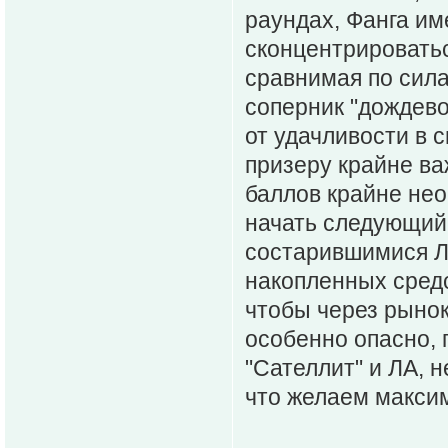
раундах, Фанга и
сконцентрироватьс
сравнимая по сил
соперник "дождевой
от удачливости в 
призеру крайне ва
баллов крайне не
начать следующий 
состарившимися Лу
накопленных средс
чтобы через рынок
особенно опасно, г
"Сателлит" и ЛА, 
что желаем макси