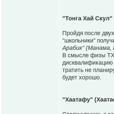
"Тонга Хай Скул"
Пройдя после дву
"школьники" полу
Арабик" (Манама,
В смысле физы ТХС
дисквалификацию Л
тратить не планир
будет хорошо.
"Хаатафу" (Хаата