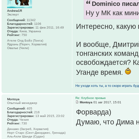
Dominico писал
Ну у МК как мин
Andrew1R
Эксперт
Сообщений:
11342
Благодарностей:
1106
Интересно, какую
Зарегистрирован:
11 фев 2011, 16:49
Откуда:
Киев, Украина
Рейтинг:
750
Ателе Олд Бойз (Тонга)
И вообще, Дмитрий
Ядрань (Пореч, Хорватия)
Овалье (Чили)
тонганских команд
освобождается? Ка
Уганде время.
Не уходи хоть ты, а то скоро играть буде
Re: Клубное превью
Montoya
Montoya
01 авг 2017, 15:01
Опытный менеджер
Сообщений:
405
Форварда)
Благодарностей:
216
Зарегистрирован:
13 май 2015, 23:02
Откуда:
Чехия
Думаю, что Дима н
Рейтинг:
730
Динамо (Загреб, Хорватия)
Норт Старс (Сент-Джорджес, Гренада)
Аль-Ахли Шанди (Судан)