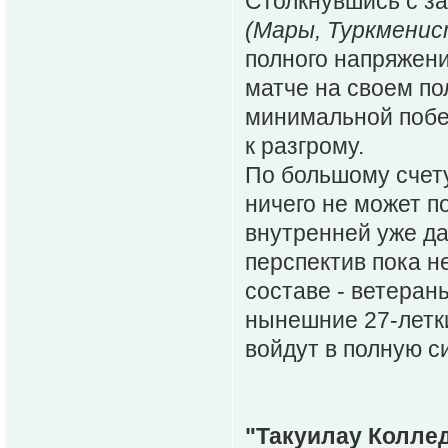
Столкнувшись с з
(Мары, Туркменис
полного напряжени
матче на своем по
минимальной побед
к разгрому.
По большому счету
ничего не может п
внутренней уже да
перспектив пока н
составе - ветеран
нынешние 27-летк
войдут в полную с
"Такуилау Коллед