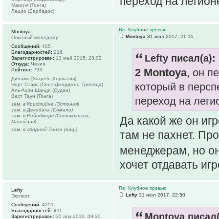
переход на легион
Мангия (Тонга)
Лацио (Барбадос)
Re: Клубное превью
Montoya
Montoya
31 июл 2017, 21:15
Опытный менеджер
Сообщений:
405
Благодарностей:
216
Lefty писал(а):
Зарегистрирован:
13 май 2015, 23:02
Откуда:
Чехия
2 Montoya
, он п
Рейтинг:
730
Динамо (Загреб, Хорватия)
который в персп
Норт Старс (Сент-Джорджес, Гренада)
Аль-Ахли Шанди (Судан)
Вест Таун (Тонга)
переход на леги
зам. в Кристийне (Эстония)
зам. в Декедаха (Сомали)
зам. в Рейнджерс (Сетиявангса,
Да какой же он иг
Малайзия)
зам. в сборной Тонга (нац.)
там не пахнет. Пр
менеджерам, но он
хочет отдавать иг
Re: Клубное превью
Lefty
Lefty
31 июл 2017, 22:50
Эксперт
Сообщений:
4251
Благодарностей:
411
Montoya писал(
Зарегистрирован:
30 апр 2010, 09:30