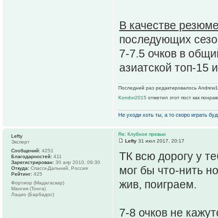
В качестве резюм
последующих сезон
7-7.5 очков в общи
азиатской топ-15 
Последний раз редактировалось Andrew1R 
Kondor2015
отметил этот пост как понра
Не уходи хоть ты, а то скоро играть буде
Re: Клубное превью
Lefty
Lefty
31 июл 2017, 20:17
Эксперт
Сообщений:
4251
ТК всю дорогу у т
Благодарностей:
411
Зарегистрирован:
30 апр 2010, 09:30
мог бы что-нить н
Откуда:
Спасск-Дальний, Россия
Рейтинг:
425
жив, поиграем.
Фортиор (Мадагаскар)
Мангия (Тонга)
Лацио (Барбадос)
7-8 очков не кажу