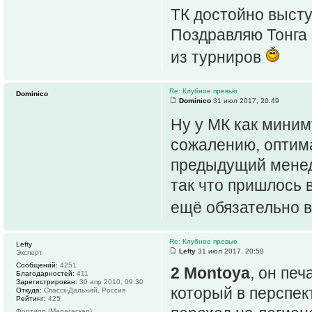
ТК достойно высту
Поздравляю Тонга 
из турниров
Re: Клубное превью
Dominico
Dominico
31 июл 2017, 20:49
Ну у МК как миним
сожалению, оптим
предыдущий менедж
так что пришлось 
ещё обязательно 
Re: Клубное превью
Lefty
Lefty
31 июл 2017, 20:58
Эксперт
Сообщений:
4251
2 Montoya
, он пе
Благодарностей:
411
Зарегистрирован:
30 апр 2010, 09:30
который в перспек
Откуда:
Спасск-Дальний, Россия
Рейтинг:
425
Фортиор (Мадагаскар)