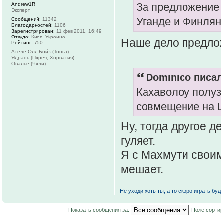
За предложение 
Andrew1R
Эксперт
Уганде и Финлян
Сообщений:
11342
Благодарностей:
1106
Зарегистрирован:
11 фев 2011, 16:49
Откуда:
Киев, Украина
Наше дело предло
Рейтинг:
750
Ателе Олд Бойз (Тонга)
Ядрань (Пореч, Хорватия)
Овалье (Чили)
Dominico писал
Кахаволоу полуз
совмещение на 
Ну, тогда другое д
гуляет.
Я с Махмути своим
мешает.
Не уходи хоть ты, а то скоро играть буде
Показать сообщения за:
Поле сорти