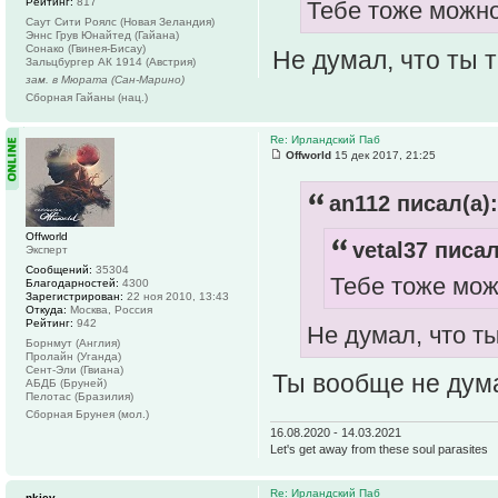
Рейтинг:
817
Тебе тоже можн
Саут Сити Роялс (Новая Зеландия)
Эннс Грув Юнайтед (Гайана)
Сонако (Гвинея-Бисау)
Не думал, что ты 
Зальцбургер АК 1914 (Австрия)
зам. в Мюрата (Сан-Марино)
Сборная Гайаны (нац.)
Re: Ирландский Паб
Offworld
15 дек 2017, 21:25
an112 писал(а):
Offworld
vetal37 писал
Эксперт
Сообщений:
35304
Тебе тоже мо
Благодарностей:
4300
Зарегистрирован:
22 ноя 2010, 13:43
Откуда:
Москва, Россия
Рейтинг:
942
Не думал, что т
Борнмут (Англия)
Пролайн (Уганда)
Сент-Эли (Гвиана)
Ты вообще не ду
АБДБ (Бруней)
Пелотас (Бразилия)
Сборная Брунея (мол.)
16.08.2020 - 14.03.2021
Let's get away from these soul parasites
Re: Ирландский Паб
nkiev