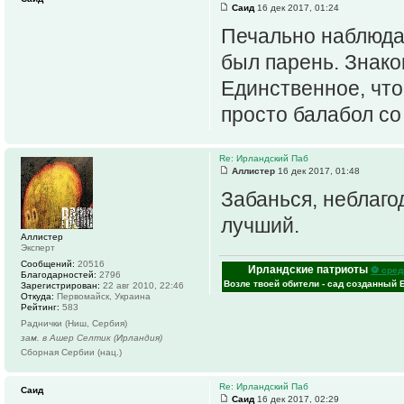
Саид
16 дек 2017, 01:24
Печально наблюда
был парень. Знако
Единственное, что
просто балабол со
Re: Ирландский Паб
Аллистер
16 дек 2017, 01:48
Забанься, неблаго
лучший.
Аллистер
Эксперт
Сообщений:
20516
Ирландские патриоты
⚽ сред
Благодарностей:
2796
Возле твоей обители - сад созданный 
Зарегистрирован:
22 авг 2010, 22:46
Откуда:
Первомайск, Украина
Рейтинг:
583
Раднички (Ниш, Сербия)
зам. в Ашер Селтик (Ирландия)
Сборная Сербии (нац.)
Re: Ирландский Паб
Саид
Саид
16 дек 2017, 02:29