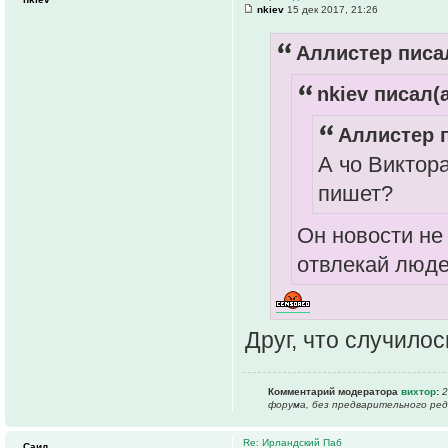
nkiev
15 дек 2017, 21:26
Аллистер писал
nkiev писал(а
Аллистер п
А чо Виктора
пишет?
Он новости не
отвлекай люде
Друг, что случило
Комментарий модератора
вихтор
:
2
форума, без предварительного ре
Re: Ирландский Паб
Саид