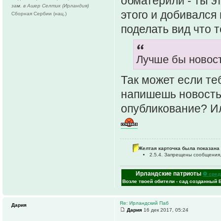
обматерили - ты э
зам. в Ашер Селтик (Ирландия)
этого и добивался
Сборная Сербии (нац.)
поделать вид что 
Лучше бы новост
Так может если те
напишешь новость
опубликование? И
Желтая карточка была показана 
2.5.4. Запрещены сообщения,
Ирландские патриоты
⚽ сред
Возле твоей обители - сад созданный 
Re: Ирландский Паб
Дария
Дария
16 дек 2017, 05:24