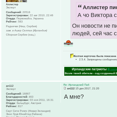
Аллистер
Аллистер пис
Эксперт
Сообщений:
20516
А чо Виктора 
Зарегистрирован:
22 авг 2010, 22:46
Откуда:
Первомайск, Украина
Рейтинг:
583
Он новости не п
Раднички (Ниш, Сербия)
зам. в Ашер Селтик (Ирландия)
людей, сей час 
Сборная Сербии (нац.)
Желтая карточка была показана 
2.5.4. Запрещены сообщения,
Ирландские патриоты
⚽ сред
Возле твоей обители - сад созданный 
Re: Ирландский Паб
an112
an112
15 дек 2017, 21:20
Эксперт
Сообщений:
16867
А мне?
Благодарностей:
463
Зарегистрирован:
03 ноя 2011, 16:31
Откуда:
Зальцбург, Австрия
Рейтинг:
817
Саут Сити Роялс (Новая Зеландия)
Эннс Грув Юнайтед (Гайана)