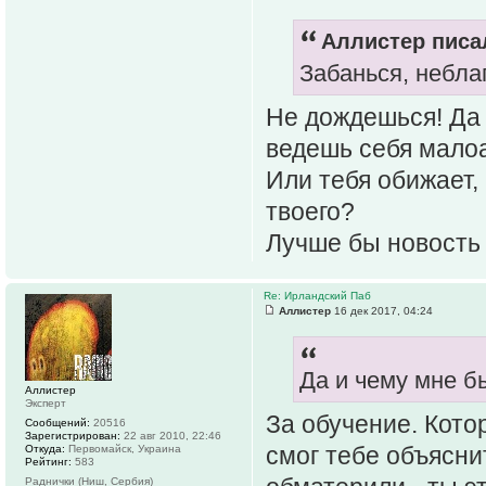
Аллистер писал
Забанься, небла
Не дождешься! Да 
ведешь себя малоа
Или тебя обижает, 
твоего?
Лучше бы новость 
Re: Ирландский Паб
Аллистер
16 дек 2017, 04:24
Да и чему мне 
Аллистер
Эксперт
За обучение. Кото
Сообщений:
20516
Зарегистрирован:
22 авг 2010, 22:46
смог тебе объясни
Откуда:
Первомайск, Украина
Рейтинг:
583
Раднички (Ниш, Сербия)