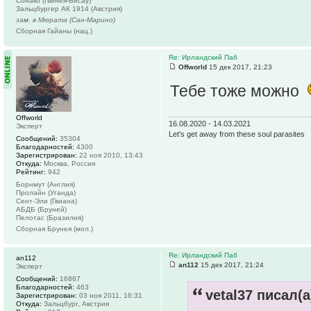
Сонако (Гвинея-Бисау)
Зальцбургер АК 1914 (Австрия)
зам. в Мюрата (Сан-Марино)
Сборная Гайаны (нац.)
Re: Ирландский Паб
Offworld
15 дек 2017, 21:23
Тебе тоже можно
Offworld
16.08.2020 - 14.03.2021
Эксперт
Let's get away from these soul parasites
Сообщений:
35304
Благодарностей:
4300
Зарегистрирован:
22 ноя 2010, 13:43
Откуда:
Москва, Россия
Рейтинг:
942
Борнмут (Англия)
Пролайн (Уганда)
Сент-Эли (Гвиана)
АБДБ (Бруней)
Пелотас (Бразилия)
Сборная Брунея (мол.)
Re: Ирландский Паб
an112
an112
15 дек 2017, 21:24
Эксперт
Сообщений:
16867
Благодарностей:
463
vetal37 писал(а
Зарегистрирован:
03 ноя 2011, 16:31
Откуда:
Зальцбург, Австрия