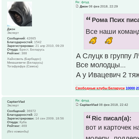
Re: флуд
Джон
08 фев 2018, 22:29
Рома Псих писа
Джон
Все наши команд
Эксперт
Сообщений:
42665
Благодарностей:
1542
Зарегистрирован:
21 апр 2010, 09:29
Откуда:
Брест, Беларусь
Рейтинг:
388
А Слуцк в группу ЛЧ
Хайнсвиль (Барбадос)
Все молодцы...
Микашевичи (Беларусь)
Тогафуафуа (Самоа)
А у Ивацевич 2 тя
Свободные клубы Беларуси
10000
2
Re: флуд
CapitanVlad
CapitanVlad
08 фев 2018, 22:42
Эксперт
Сообщений:
36972
Благодарностей:
22
Ric писал(а):
Зарегистрирован:
14 сен 2009, 18:56
Откуда:
Куба
вот и карточек 
Рейтинг:
469
(без команды)
модеру...подде