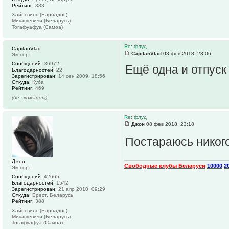
Рейтинг:
388
Хайнсвиль (Барбадос)
Микашевичи (Беларусь)
Тогафуафуа (Самоа)
Re: флуд
CapitanVlad
CapitanVlad
08 фев 2018, 23:06
Эксперт
Сообщений:
36972
Ещё одна и отпуск
Благодарностей:
22
Зарегистрирован:
14 сен 2009, 18:56
Откуда:
Куба
Рейтинг:
469
(без команды)
Re: флуд
Джон
08 фев 2018, 23:18
Постараюсь никого
Джон
Свободные клубы Беларуси
10000
2
Эксперт
Сообщений:
42665
Благодарностей:
1542
Зарегистрирован:
21 апр 2010, 09:29
Откуда:
Брест, Беларусь
Рейтинг:
388
Хайнсвиль (Барбадос)
Микашевичи (Беларусь)
Тогафуафуа (Самоа)