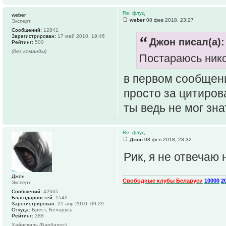
Re: флуд
weber
weber
08 фев 2018, 23:27
Эксперт
Сообщений:
12841
Зарегистрирован:
17 май 2010, 19:46
Джон писал(а):
Рейтинг:
500
(без команды)
Постараюсь нико
в первом сообщен
просто за цитиров
ты ведь не мог зна
Re: флуд
Джон
08 фев 2018, 23:32
Рик, я не отвечаю
Джон
Свободные клубы Беларуси
10000
2
Эксперт
Сообщений:
42665
Благодарностей:
1542
Зарегистрирован:
21 апр 2010, 09:29
Откуда:
Брест, Беларусь
Рейтинг:
388
Хайнсвиль (Барбадос)