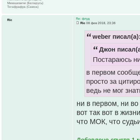
Микашевичи (Беларусь)
Тогафуафуа (Самоа)
Re: флуд
Ric
Ric
08 фев 2018, 23:36
weber писал(а)
Джон писал(а
Постараюсь ни
в первом сообщ
просто за цитиро
ведь не мог знат
ни в первом, ни в
вот так вот в жизн
что МОК, что судьи
Добавлено спустя 1 м