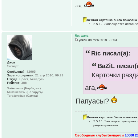
ага,
Желтая карточка была показана 
2.5.12. Запрещается исполь
Re: флуд
Джон
08 фев 2018, 22:03
Ric писал(а):
Джон
BaZiL писал(
Эксперт
Сообщений:
42665
Карточки разд
Зарегистрирован:
21 апр 2010, 09:29
Откуда:
Брест, Беларусь
Рейтинг:
388
ага,
Хайнсвиль (Барбадос)
Микашевичи (Беларусь)
Тогафуафуа (Самоа)
Папуасы?
Желтая карточка была показана 
2.5.14. Запрещено цитироват
редактирования.
Свободные клубы Беларуси
10000
2