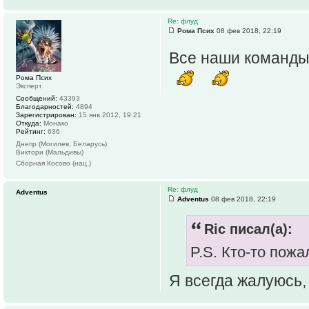
Re: флуд
Рома Псих
08 фев 2018, 22:19
Все наши команды 
Рома Псих
Эксперт
Сообщений:
43393
Благодарностей:
4894
Зарегистрирован:
15 янв 2012, 19:21
Откуда:
Монако
Рейтинг:
636
Днепр (Могилев, Беларусь)
Виктори (Мальдивы)
Сборная Косово (нац.)
Re: флуд
Adventus
Adventus
08 фев 2018, 22:19
Ric писал(а):
P.S. Кто-то пож
Я всегда жалуюсь,