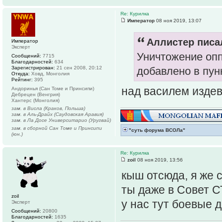
Re: Курилка
Император
08 ноя 2019, 13:07
Аллистер писал
Император
Эксперт
Уничтожение оп
Сообщений:
7715
Благодарностей:
634
Зарегистрирован:
21 сен 2008, 20:12
добавлено в пу
Откуда:
Ховд, Монголия
Рейтинг:
395
над василем изде
Андоринья (Сан Томе и Принсипи)
Дебрецен (Венгрия)
Хантерс (Монголия)
зам. в Висла (Краков, Польша)
зам. в Аль-Драйх (Саудовская Аравия)
зам. в Ла Досе Университарио (Уругвай)
зам. в сборной Сан Томе и Принсипи
"суть форума ВСОЛа"
(юн.)
Re: Курилка
zoil
08 ноя 2019, 13:56
кыш отсюда, я же
ты даже в Совет С
zoil
у нас тут боевые д
Эксперт
Сообщений:
20800
Благодарностей:
1635