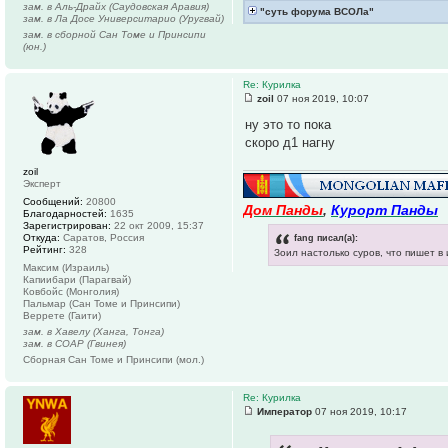
зам. в Аль-Драйх (Саудовская Аравия)
"суть форума ВСОЛа"
зам. в Ла Досе Университарио (Уругвай)
зам. в сборной Сан Томе и Принсипи
(юн.)
Re: Курилка
zoil
07 ноя 2019, 10:07
ну это то пока
скоро д1 нагну
zoil
Эксперт
Сообщений:
20800
Дом Панды
,
Курорт Панды
Благодарностей:
1635
Зарегистрирован:
22 окт 2009, 15:37
Откуда:
Саратов, Россия
fang писал(а):
Рейтинг:
328
Зоил настолько суров, что пишет в
Максим (Израиль)
Капиибари (Парагвай)
Ковбойс (Монголия)
Пальмар (Сан Томе и Принсипи)
Веррете (Гаити)
зам. в Хавелу (Ханга, Тонга)
зам. в СОАР (Гвинея)
Сборная Сан Томе и Принсипи (мол.)
Re: Курилка
Император
07 ноя 2019, 10:17