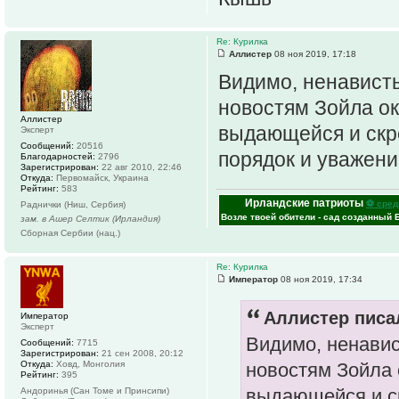
Re: Курилка
Аллистер
08 ноя 2019, 17:18
Видимо, ненавист
новостям Зойла ок
Аллистер
выдающейся и скр
Эксперт
Сообщений:
20516
порядок и уважен
Благодарностей:
2796
Зарегистрирован:
22 авг 2010, 22:46
Откуда:
Первомайск, Украина
Рейтинг:
583
Ирландские патриоты
⚽ сред
Раднички (Ниш, Сербия)
Возле твоей обители - сад созданный 
зам. в Ашер Селтик (Ирландия)
Сборная Сербии (нац.)
Re: Курилка
Император
08 ноя 2019, 17:34
Аллистер писал
Император
Эксперт
Видимо, ненавис
Сообщений:
7715
Зарегистрирован:
21 сен 2008, 20:12
Откуда:
Ховд, Монголия
новостям Зойла 
Рейтинг:
395
выдающейся и с
Андоринья (Сан Томе и Принсипи)