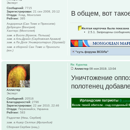
Эксперт
Сообщений:
7715
В общем, вот так
Зарегистрирован:
21 сен 2008, 20:12
Откуда:
Ховд, Монголия
Рейтинг:
395
Андоринья (Сан Томе и Принсипи)
Дебрецен (Венгрия)
Желтая карточка была показана 
Хантерс (Монголия)
2.5.1. Запрещены сообщения
зам. в Висла (Краков, Польша)
зам. в Аль-Драйх (Саудовская Аравия)
зам. в Ла Досе Университарио (Уругвай)
зам. в сборной Сан Томе и Принсипи
(юн.)
"суть форума ВСОЛа"
Re: Курилка
Аллистер
08 ноя 2019, 13:04
Уничтожение оппо
полотенец добавл
Аллистер
Эксперт
Сообщений:
20516
Ирландские патриоты
⚽ сред
Благодарностей:
2796
Возле твоей обители - сад созданный 
Зарегистрирован:
22 авг 2010, 22:46
Откуда:
Первомайск, Украина
Рейтинг:
583
Раднички (Ниш, Сербия)
зам. в Ашер Селтик (Ирландия)
Сборная Сербии (нац.)