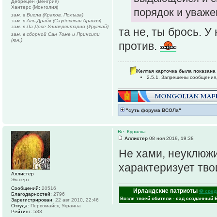
Дебрецен (Венгрия)
Хантерс (Монголия)
порядок и уваже
зам. в Висла (Краков, Польша)
зам. в Аль-Драйх (Саудовская Аравия)
зам. в Ла Досе Университарио (Уругвай)
та не, ты брось. 
зам. в сборной Сан Томе и Принсипи
(юн.)
против.
Желтая карточка была показана 
2.5.1. Запрещены сообщения
"суть форума ВСОЛа"
Re: Курилка
Аллистер
08 ноя 2019, 19:38
Не хами, неуклюж
характеризует тво
Аллистер
Эксперт
Сообщений:
20516
Ирландские патриоты
⚽ сред
Благодарностей:
2796
Возле твоей обители - сад созданный 
Зарегистрирован:
22 авг 2010, 22:46
Откуда:
Первомайск, Украина
Рейтинг:
583