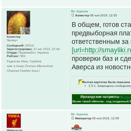
Re: Курилка
Аллистер
08 ноя 2019, 12:35
В общем, готов ст
предвыборная пла
Аллистер
ответственным за 
Эксперт
Сообщений:
20516
[url=http://smayliki
Зарегистрирован:
22 авг 2010, 22:46
Откуда:
Первомайск, Украина
Рейтинг:
583
проверки баз и сд
Раднички (Ниш, Сербия)
Аверса из новост
зам. в Ашер Селтик (Ирландия)
Сборная Сербии (нац.)
Желтая карточка была показана 
2.5.1. Запрещены сообщения
Ирландские патриоты
⚽ сред
Возле твоей обители - сад созданный 
Re: Курилка
Император
08 ноя 2019, 12:59
Император