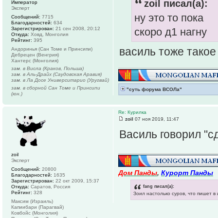
zoil писал(а):
Император
Эксперт
ну это то пока
Сообщений:
7715
Благодарностей:
634
Зарегистрирован:
21 сен 2008, 20:12
скоро д1 нагну
Откуда:
Ховд, Монголия
Рейтинг:
395
василь тоже такое
Андоринья (Сан Томе и Принсипи)
Дебрецен (Венгрия)
Хантерс (Монголия)
зам. в Висла (Краков, Польша)
зам. в Аль-Драйх (Саудовская Аравия)
зам. в Ла Досе Университарио (Уругвай)
зам. в сборной Сан Томе и Принсипи
"суть форума ВСОЛа"
(юн.)
Re: Курилка
zoil
07 ноя 2019, 11:47
Василь говорил "с
zoil
Эксперт
Сообщений:
20800
Дом Панды
,
Курорт Панды
Благодарностей:
1635
Зарегистрирован:
22 окт 2009, 15:37
fang писал(а):
Откуда:
Саратов, Россия
Рейтинг:
328
Зоил настолько суров, что пишет в
Максим (Израиль)
Капиибари (Парагвай)
Ковбойс (Монголия)