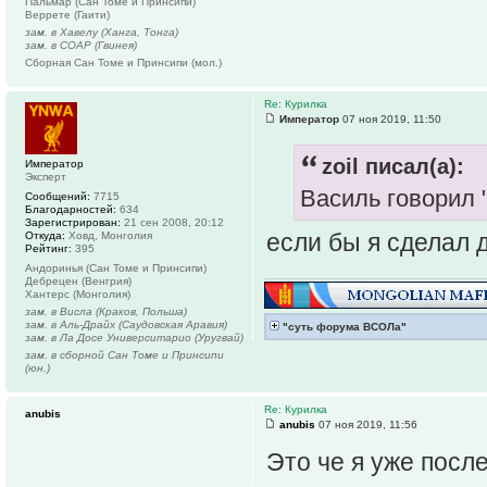
Пальмар (Сан Томе и Принсипи)
Веррете (Гаити)
зам. в Хавелу (Ханга, Тонга)
зам. в СОАР (Гвинея)
Сборная Сан Томе и Принсипи (мол.)
Re: Курилка
Император
07 ноя 2019, 11:50
zoil писал(а):
Император
Эксперт
Василь говорил 
Сообщений:
7715
Благодарностей:
634
Зарегистрирован:
21 сен 2008, 20:12
если бы я сделал д
Откуда:
Ховд, Монголия
Рейтинг:
395
Андоринья (Сан Томе и Принсипи)
Дебрецен (Венгрия)
Хантерс (Монголия)
зам. в Висла (Краков, Польша)
зам. в Аль-Драйх (Саудовская Аравия)
"суть форума ВСОЛа"
зам. в Ла Досе Университарио (Уругвай)
зам. в сборной Сан Томе и Принсипи
(юн.)
Re: Курилка
anubis
anubis
07 ноя 2019, 11:56
Это че я уже посл