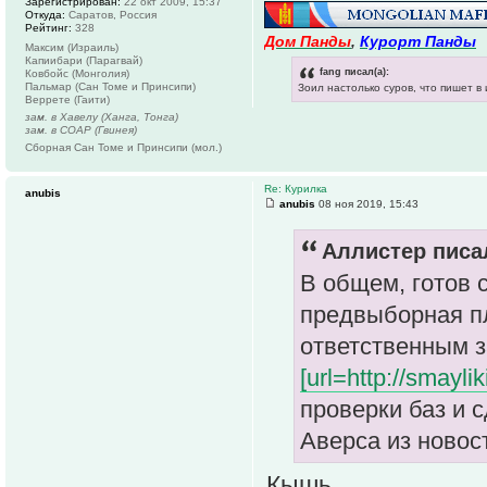
Зарегистрирован:
22 окт 2009, 15:37
Откуда:
Саратов, Россия
Рейтинг:
328
Дом Панды
,
Курорт Панды
Максим (Израиль)
Капиибари (Парагвай)
fang писал(а):
Ковбойс (Монголия)
Пальмар (Сан Томе и Принсипи)
Зоил настолько суров, что пишет в
Веррете (Гаити)
зам. в Хавелу (Ханга, Тонга)
зам. в СОАР (Гвинея)
Сборная Сан Томе и Принсипи (мол.)
Re: Курилка
anubis
anubis
08 ноя 2019, 15:43
Аллистер писал
В общем, готов 
предвыборная п
ответственным з
[url=http://smayli
проверки баз и 
Аверса из новос
Кышь