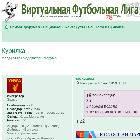
Список форумов
‹
Национальные форумы
‹
Сан Томе и Принсипи
Курилка
Модератор:
Модераторы форума
Re: Курилка
Император
07 ноя 2019, 10:05
zoil писал(а):
Император
Эксперт
8-)
Сообщений:
7715
2 победы подряд
Благодарностей:
634
я же говорил что пальма топ
Зарегистрирован:
21 сен 2008, 20:12
Откуда:
Ховд, Монголия
Рейтинг:
395
в д2
Андоринья (Сан Томе и Принсипи)
Дебрецен (Венгрия)
Хантерс (Монголия)
зам. в Висла (Краков, Польша)