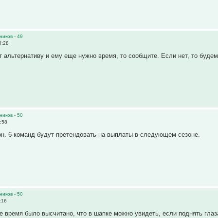
ников - 49
4:28
ит альтернативу и ему еще нужно время, то сообщите. Если нет, то буде
ников - 50
:58
он. 6 команд будут претендовать на выплаты в следующем сезоне.
ников - 50
:16
ое время было высчитано, что в шапке можно увидеть, если поднять глаз