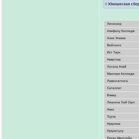
Юношеская сбо
Легионер
Апифооу Колледж
Ахио Улакаи
Вейтонго
Ист Таун
Навутока
Лотоха Апай
Мангере Колледж
Лавенгатонга
Сателлит
Вавау
Лиахона Хай Скул
Акао
Тоула
Нукулека
Нукухетулу
Риган Милстейн