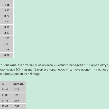
4,35
3,85
3,73
3,67
3,51
2,97
2,65
1,2
1,08
0,82
. Я сначала взял таблицу из общего и немного переделал. Я убрал оттуд
рые имеют 5% и выше. Затем я снова пересчитал уже процент на основе
го сформированного Фонда
%
Выплата
37,43
2578
17,83
1228
17,41
1199
15,42
1062