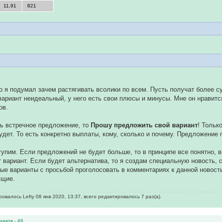
11,91
821
о я подумал зачем растягивать всолики по всем. Пусть получат более 
вариант неидеальный, у него есть свои плюсы и минусы. Мне он нравится
ов.
ть встречное предложение, то
Прошу предложить свой вариант
! Тольк
удет. То есть конкретно выплаты, кому, сколько и почему. Предложение
тупим. Если предложений не будет больше, то в принципе все понятно, 
 вариант. Если будет альтернатива, то я создам специальную новость, с
ые варианты с просьбой проголосовать в комментариях к данной новости
ющие.
валось Lefty 08 янв 2020, 13:37, всего редактировалось 7 раз(а).
ников - 49