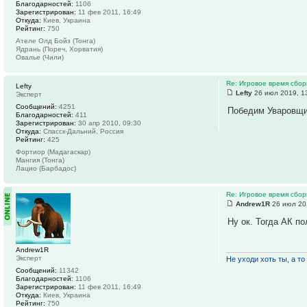
Благодарностей:
1106
Зарегистрирован:
11 фев 2011, 16:49
Откуда:
Киев, Украина
Рейтинг:
750
Ателе Олд Бойз (Тонга)
Ядрань (Пореч, Хорватия)
Овалье (Чили)
Re: Игровое время сбор
Lefty
Lefty
26 июл 2019, 1
Эксперт
Сообщений:
4251
Победим Уваровщи
Благодарностей:
411
Зарегистрирован:
30 апр 2010, 09:30
Откуда:
Спасск-Дальний, Россия
Рейтинг:
425
Фортиор (Мадагаскар)
Мангия (Тонга)
Лацио (Барбадос)
Re: Игровое время сбор
Andrew1R
26 июл 20
Ну ок. Тогда АК п
Andrew1R
Эксперт
Не уходи хоть ты, а то 
Сообщений:
11342
Благодарностей:
1106
Зарегистрирован:
11 фев 2011, 16:49
Откуда:
Киев, Украина
Рейтинг:
750