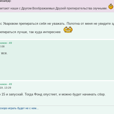
исал(а):
 считают наши с Другом Воображаемых Друзей препирательства скучными.
, с Уваровом препираться себя не уважать. Полотна от меня не увидите 
репираться лучше, так куда интереснее
ников - 49
2:08
 все.
ников - 49
19, 13:29
 15 и запускай. Тогда Фонд опустеет, и можно будет начинать сбор.
скоро играть будет не с кем...