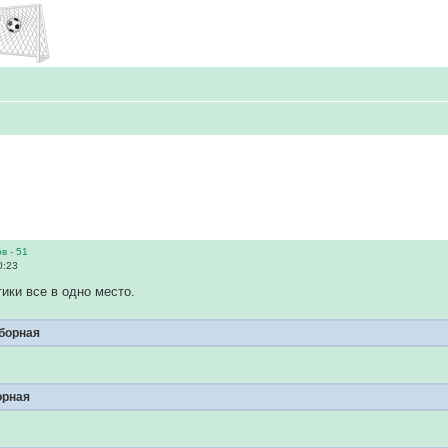
в - 51
0:23
тики все в одно место.
борная
орная