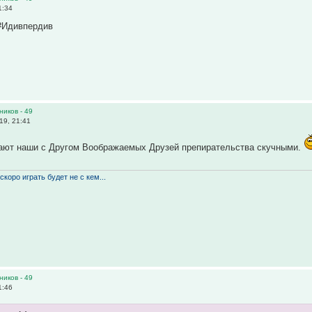
1:34
 #Идивпердив
ников - 49
19, 21:41
итают наши с Другом Воображаемых Друзей препирательства скучными.
скоро играть будет не с кем...
ников - 49
1:46