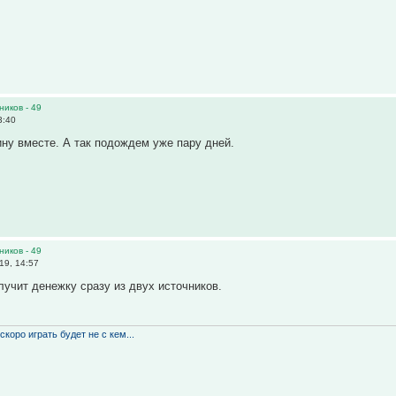
ников - 49
3:40
ну вместе. А так подождем уже пару дней.
ников - 49
19, 14:57
олучит денежку сразу из двух источников.
скоро играть будет не с кем...