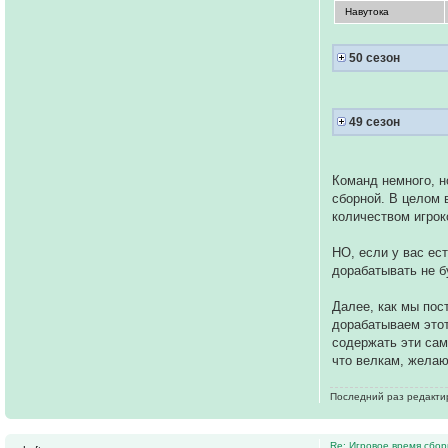
Навутока
50 сезон
49 сезон
Команд немного, н
сборной. В целом 
количеством игрок
НО, если у вас ес
дорабатывать не б
Далее, как мы пос
дорабатываем этот
содержать эти сам
что велкам, жела
Последний раз редактиро
Re: Игровое время сбор