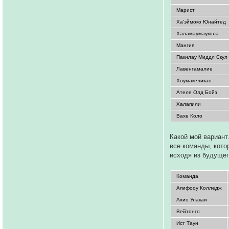
Марист
Ха'эймоко Юнайтед
Халамаумаукола
Мангия
Пакилау Миддл Скул
Лавенгамалие
Хоумакеликао
Ателе Олд Бойз
Халапили
Вахе Коло
Какой мой вариант
все команды, кото
исходя из будуще
Команда
Апифооу Колледж
Ахио Улакаи
Вейтонго
Ист Таун