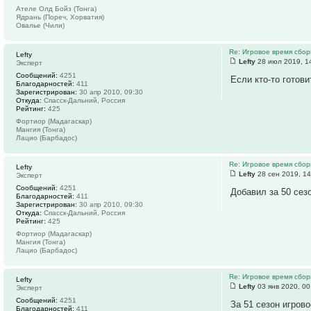
Ателе Олд Бойз (Тонга)
Ядрань (Пореч, Хорватия)
Овалье (Чили)
Re: Игровое время сбор
Lefty
Lefty
28 июл 2019, 1
Эксперт
Сообщений:
4251
Если кто-то готов
Благодарностей:
411
Зарегистрирован:
30 апр 2010, 09:30
Откуда:
Спасск-Дальний, Россия
Рейтинг:
425
Фортиор (Мадагаскар)
Мангия (Тонга)
Лацио (Барбадос)
Re: Игровое время сбор
Lefty
Lefty
28 сен 2019, 14
Эксперт
Сообщений:
4251
Добавил за 50 сез
Благодарностей:
411
Зарегистрирован:
30 апр 2010, 09:30
Откуда:
Спасск-Дальний, Россия
Рейтинг:
425
Фортиор (Мадагаскар)
Мангия (Тонга)
Лацио (Барбадос)
Re: Игровое время сбор
Lefty
Lefty
03 янв 2020, 00
Эксперт
Сообщений:
4251
За 51 сезон игров
Благодарностей:
411