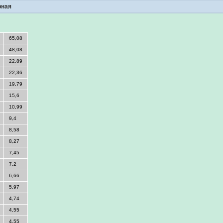
рная
65,08
48,08
22,89
22,36
19,79
15,6
10,99
9,4
8,58
8,27
7,45
7,2
6,66
5,97
4,74
4,55
4,55