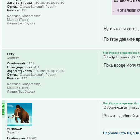
Andrew1R п
Зарегистрирован:
30 апр 2010, 09:30
Откуда:
Спасск-Дальний, Россия
...И эти люди
Рейтинг:
425
Фортиор (Мадагаскар)
Мангия (Тонга)
Лацио (Барбадос)
Ну а что ты хотел
По игре давайте п
Re: Игровое время сбор
Lefty
Lefty
26 июл 2019, 1
Эксперт
Сообщений:
4251
Пока вроде молчат
Благодарностей:
411
Зарегистрирован:
30 апр 2010, 09:30
Откуда:
Спасск-Дальний, Россия
Рейтинг:
425
Фортиор (Мадагаскар)
Мангия (Тонга)
Лацио (Барбадос)
Re: Игровое время сбор
Andrew1R
26 июл 20
Значит, добивай до
Andrew1R
Эксперт
Не уходи хоть ты, а то 
Сообщений:
11342