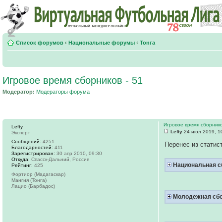
Список форумов
‹
Национальные форумы
‹
Тонга
Игровое время сборников - 51
Модератор:
Модераторы форума
Игровое время сборнико
Lefty
Lefty
24 июл 2019, 1
Эксперт
Сообщений:
4251
Перенес из статис
Благодарностей:
411
Зарегистрирован:
30 апр 2010, 09:30
Откуда:
Спасск-Дальний, Россия
Национальная с
Рейтинг:
425
Фортиор (Мадагаскар)
Мангия (Тонга)
Лацио (Барбадос)
Молодежная сб