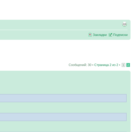
Закладки
Подписки
Сообщений: 30 •
Страница
2
из
2
•
1
2