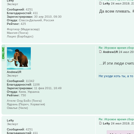
Lefty
Lefty
24 июл 2019, 2
Эксперт
Сообщений:
4251
Да всем плевать.
Благодарностей:
411
Зарегистрирован:
30 апр 2010, 09:30
Откуда:
Спасск-Дальний, Россия
Рейтинг:
425
Фортиор (Мадагаскар)
Мангия (Тонга)
Лацио (Барбадос)
Re: Игровое время сбор
Andrew1R
24 июл 20
...И эти люди сч
Andrew1R
Эксперт
Не уходи хоть ты, а то 
Сообщений:
11342
Благодарностей:
1106
Зарегистрирован:
11 фев 2011, 16:49
Откуда:
Киев, Украина
Рейтинг:
750
Ателе Олд Бойз (Тонга)
Ядрань (Пореч, Хорватия)
Овалье (Чили)
Re: Игровое время сбор
Lefty
Lefty
24 июл 2019, 2
Эксперт
Сообщений:
4251
Благодарностей:
411