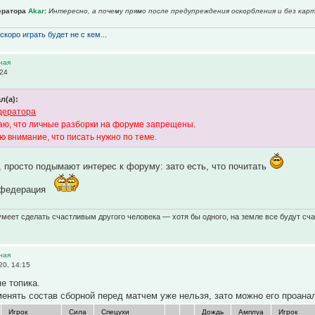
ератора
Akar
:
Интересно, а почему прямо после предупреждения оскорбления и без кар
скоро играть будет не с кем...
ная
:24
л(а):
дератора
ю, что личные разборки на форуме запрещены.
ю внимание, что писать нужно по теме.
, просто подымают интерес к форуму: зато есть, что почитать
 федерация
умеет сделать счастливым другого человека — хотя бы одного, на земле все будут сч
ная
20, 14:15
е топика.
менять состав сборной перед матчем уже нельзя, зато можно его проана
Игрок
Сила
Спецухи
Дождь
Амплуа
Игрок