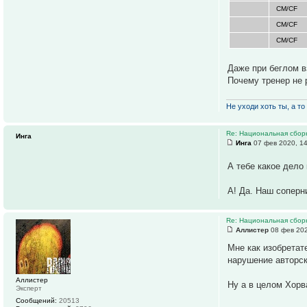
CM/CF
CM/CF
CM/CF
Даже при беглом в
Почему тренер не 
Не уходи хоть ты, а то 
Re: Национальная сбор
Инга
Инга
07 фев 2020, 1
А тебе какое дело
А! Да. Наш соперн
Re: Национальная сбор
Аллистер
08 фев 202
Мне как изобретат
нарушение авторск
Аллистер
Ну а в целом Хорв
Эксперт
Сообщений:
20513