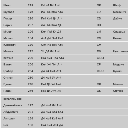
Шкоф
219
И4 К4 В4 Ат4
GK
Шкоф
Шубара
175
И4 Пк4 Км4 Ат4
LD
Можанич
Пехар
216
Пк4 Ка4 Д4 Ат4
CD
Дабич
Барич
207
Л4 Пк4 Км4 Д4
RD
Милич
196
Км4 Пк4 К4 Д4
LM
Славица
Милош
184
Ат4 Д4 От4 Км4
CM
Резич
Юркович
170
Оп4 И4 Пк4 Ат4
CM
Мишич
215
У4 Д4 Л4 Ат4
RM
Цьетоевич
Кепчия
290
Пк4 Км4 Тр4 Ат4
CF/LF
Бакич
266
Км4 У4 Пк4 Ат4
CF
Модрич
Грабар
264
Д4 У4 Км4 Ат4
CF/RF
Кумич
Стипич
280
Д4 Км4 У4 Ат4
Вучич
248
Пк4 Д4 У4 Ат4
GK
Мишич
Рацан
246
Пк4 Д4 Ат4 У4
GK
Спичек
остались вне
Димитийевич
177
Д4 Км4 Л4 Ат4
Айдукович
231
Д4 Км4 Ат4 Ка4
Антолич
199
Д4 Км4 Ка4 Ат4
Рог
183
Пк4 Км4 Ат4 Д4