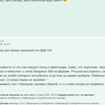
шь, там и слезешь, еще и попа потом будет болеть
ная
0, 11:23
ще раз прошу прощения за офф-топ.
исимости от его настоящего пола и ориентации, скажу, что персонаж, п
го в новостях и склок базарных баб на форуме. Решила выставить сво
я на людей которые отсиделись в кустах во время выборов. Побояли
ой. Со мной такое не пройдет."
анимать пост помощник тренера сборной, а то снова позора не оберемся.
а была показана за этот пост
11 фев 2020, 00:52
модератором
Akar
по причине:
рещены сообщения, содержащие оскоpбления или наезды.
ератора
вихтор
:
2.5.4. Запрещены сообщения, содержащие оскоpбления или наезды.