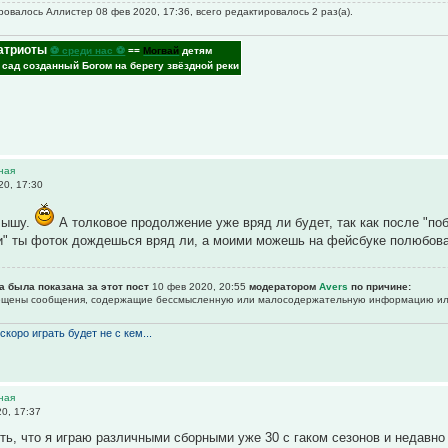
овалось Аллистер 08 фев 2020, 17:36, всего редактировалось 2 раз(а).
атриоты
⚽ среди нас ⚽
==
Могвай
детям
- сад созданный Богом на берегу звёздной реки
ная
20, 17:30
слышу.
А толковое продолжение уже вряд ли будет, так как после "поб
ги" ты фоток дождешься вряд ли, а моими можешь на фейсбуке полюбова
а была показана за этот пост
10 фев 2020, 20:55
модератором
Avers
по причине:
рещены сообщения, содержащие бессмысленнyю или малосодеpжательнyю инфоpмацию или 
скоро играть будет не с кем...
ная
0, 17:37
ть, что я играю различными сборными уже 30 с гаком сезонов и недавно 