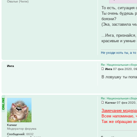
Овалье (Чили)
То есть, ситуация
Ты очень будешь ра
боязни?
(Эка, заставила ч
...Инга, признайс
красивые и умные 
Не уходи хоть ты, а то 
Re: Национальная сбор
Инга
Инга
07 фев 2020, 0
В ловушку ты попа
Re: Национальная сбор
Karwar
07 фев 2020,
Замечание модера
Всем напоминаю, 
Так же обращаю вн
Karwar
Модератор форума
Сообщений:
6632