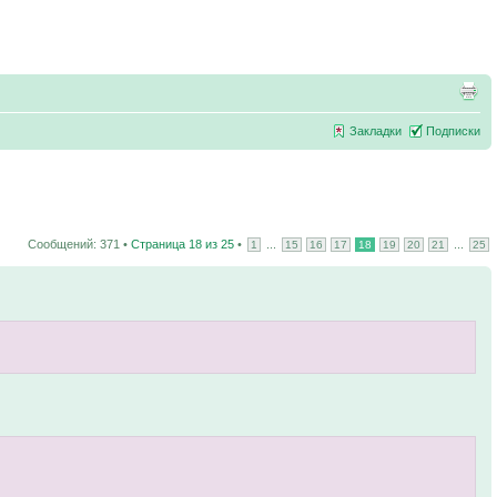
Закладки
Подписки
Сообщений: 371 •
Страница
18
из
25
•
...
...
1
15
16
17
18
19
20
21
25
.