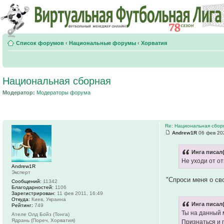
Список форумов
‹
Национальные форумы
‹
Хорватия
Национальная сборная
Модератор:
Модераторы форума
Re: Национальная сбор
Andrew1R
06 фев 20
Инга писал(
Не уходи от о
Andrew1R
Эксперт
"Спроси меня о св
Сообщений:
11342
Благодарностей:
1106
Зарегистрирован:
11 фев 2011, 16:49
Откуда:
Киев, Украина
Инга писал(
Рейтинг:
749
Ты на данный 
Ателе Олд Бойз (Тонга)
Ядрань (Пореч, Хорватия)
Признаться и 