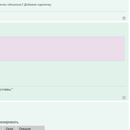
точки обошлись? Добавлю карточку.
астливы."
лизировать.
Сила
Спецухи