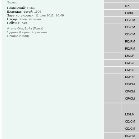
Эксперт
GK
Сообщений:
11342
Благодарностей:
1106
LD/RD
Зарегистрирован:
11 фев 2011, 16:49
Откуда:
Киев, Украина
CD/CM
Рейтинг:
749
CD/CM
Ателе Олд Бойз (Тонга)
Ядрань (Пореч, Хорватия)
CD/CM
Овалье (Чили)
RD/RM
RD/RM
LM/LF
CM/CF
CM/CF
RM/RF
CF/CM
CF/CM
CF/CM
LD/LM
CD/CM
CD/CM
RD/RM