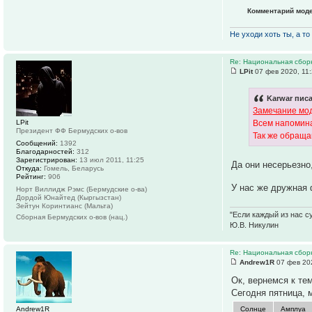
Комментарий мод
Не уходи хоть ты, а то 
Re: Национальная сбор
LPit
07 фев 2020, 11
Karwar писа
Замечание мо
LPit
Всем напомина
Президент ФФ Бермудских о-вов
Так же обраща
Сообщений:
1392
Благодарностей:
312
Зарегистрирован:
13 июл 2011, 11:25
Да они несерьезно
Откуда:
Гомель, Беларусь
Рейтинг:
906
У нас же дружная
Норт Виллидж Рэмс (Бермудские о-ва)
Дордой Юнайтед (Кыргызстан)
Зейтун Коринтианс (Мальта)
"Если каждый из нас с
Сборная Бермудских о-вов (нац.)
Ю.В. Никулин
Re: Национальная сбор
Andrew1R
07 фев 20
Ок, вернемся к тем
Сегодня пятница, 
Andrew1R
Солнце
Амплуа