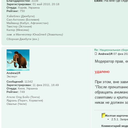
Ёжик:
На мне где сяде
Благодарностей:
3108
Зарегистрирован:
01 май 2010, 20:18
Откуда:
Харків, Украина
Рейтинг:
750
Хэйеблех (Джибути)
Сан-Антонио (Боливия)
Майванд (Кабул, Афганистан)
Твистер (Эстония)
Калор (Мексика)
зам. в Манчестер Юнайтед (Эсватини)
Сборная Джибути (юн.)
Re: Национальная сбор
Andrew1R
07 фев 202
Модератор прав, е
удалено
Andrew1R
Эксперт
При этом, вне зав
Сообщений:
11342
Зарегистрирован:
11 фев 2011, 16:49
"После прочитанно
Откуда:
Киев, Украина
обращать внимани
Рейтинг:
749
советами и критик
Ателе Олд Бойз (Тонга)
Ядрань (Пореч, Хорватия)
никак не должен з
Овалье (Чили)
Желтая карточк
2.5.1. Зап
Комментарий мод