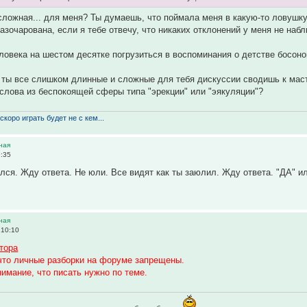
 сложная... для меня? Ты думаешь, что поймала меня в какую-то ловушку 
зочарована, если я тебе отвечу, что никаких отклонений у меня не набл
еловека на шестом десятке погрузиться в воспоминания о детстве босоно
я, ты все слишком длинные и сложные для тебя дискуссии сводишь к маст
слова из беспокоящей сферы типа "эрекции" или "эякуляции"?
скоро играть будет не с кем...
ная
9:35
лся. Жду ответа. Не юли. Все видят как ты заюлил. Жду ответа. "ДА" и
ная
 10:10
тора
что личные разборки на форуме запрещены.
имание, что писать нужно по теме.