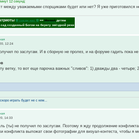
инут 12 секунд:
ст между уважаемыми спорщиками будет или нет? Я уже приготовился н
атриоты
⚽ среди нас ⚽
==
Могвай
детям
- сад созданный Богом на берегу звёздной реки
ная
20, 12:24
олучил по заслугам. И в сборную не пролез, и на форуме гадить пока не
ов
ту ветку, то вот еще парочка важных "сливов": 1) дважды два - четыре; 
скоро играть будет не с кем...
ная
0, 14:33
ль (ты) не получил по заслугам. Поэтому я жду продолжение конфликта
ки конфликта выложат свои фотографии для визуал-контеста, чтобы я м