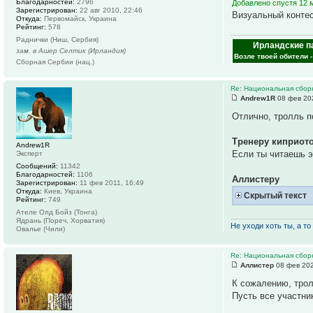
Благодарностей:
2796
Добавлено спустя 12 м
Зарегистрирован:
22 авг 2010, 22:46
Визуальный конте
Откуда:
Первомайск, Украина
Рейтинг:
578
Раднички (Ниш, Сербия)
Ирландские п
зам. в Ашер Селтик (Ирландия)
Возле твоей обители 
Сборная Сербии (нац.)
Re: Национальная сбор
Andrew1R
08 фев 20
Отлично, тролль п
Тренеру киприот
Andrew1R
Если ты читаешь э
Эксперт
Сообщений:
11342
Благодарностей:
1106
Аллистеру
Зарегистрирован:
11 фев 2011, 16:49
Откуда:
Киев, Украина
Скрытый текст
Рейтинг:
749
Ателе Олд Бойз (Тонга)
Ядрань (Пореч, Хорватия)
Не уходи хоть ты, а то 
Овалье (Чили)
Re: Национальная сбор
Аллистер
08 фев 202
К сожалению, трол
Пусть все участни