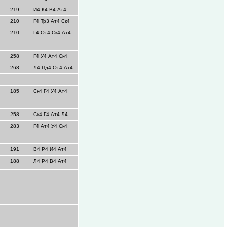
219
И4 К4 В4 Ат4
210
Г4 Тр3 Ат4 Ск4
210
Г4 От4 Ск4 Ат4
258
Г4 У4 Ат4 Ск4
268
Л4 Пд4 От4 Ат4
185
Ск4 Г4 У4 Ат4
258
Ск4 Г4 Ат4 Л4
283
Г4 Ат4 У4 Ск4
191
В4 Р4 И4 Ат4
188
Л4 Р4 В4 Ат4