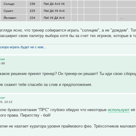
Сольдо
236
Пк4 Д4 Ат4 У4
Сушич
225
Пк4 Д4 У4 Ат4
Йелавич
224
Пк4 У4 Д4 Ат4
…
згляде ясно, что тренер собирается играть "солнцем", а не "дождем". Т
расширил свою палитру выбора хотя бы за счет тех игроков, которые в 
скоро играть будет не с кем...
ная
4:49
 какое решение принял тренер? Он тренер-он решает! Ты иди свою сборн
ик скажет тебе спасибо за слив и предположения.
ная
0, 10:12
елю буквосочетания "ПРС" глубоко обидно что некоторые
используют
её 
ого права. Пиратству - бой!
атии не хватает куратора уровня праймового фео. Трёхсотников маловат