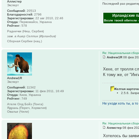
Аллистер
Последний раз редактир
Эксперт
Сообщений:
20513
Благодарностей:
2796
Ирландские п
Зарегистрирован:
22 авг 2010, 22:46
Возле твоей обители 
Откуда:
Первомайск, Украина
Рейтинг:
578
Раднички (Ниш, Сербия)
зам. в Ашер Селтик (Ирландия)
Сборная Сербии (нац.)
Re: Национальная сбор
Andrew1R
08 фев 20
Хехе, от тролля 
К тому же, от "Ин
Andrew1R
Эксперт
Сообщений:
11342
Желтая карточк
Зарегистрирован:
11 фев 2011, 16:49
2.5.6. Зап
Откуда:
Киев, Украина
Рейтинг:
749
Не уходи хоть ты, а то 
Ателе Олд Бойз (Тонга)
Ядрань (Пореч, Хорватия)
Овалье (Чили)
Re: Национальная сбор
Аллистер
08 фев 202
Хотелось бы заяви