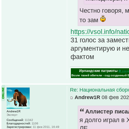
Честно говоря, 
то зам
https://vsol.info/
31 голос за замест
аргументирую и н
фактом
Ирландские патриоты
⚽ сред
Возле твоей обители - сад созданный 
Re: Национальная сбор
Andrew1R
08 фев 202
Аллистер писал
Andrew1R
Эксперт
я долго играл в 
Сообщений:
11342
Благодарностей:
1106
ЛЕ
Зарегистрирован:
11 фев 2011, 16:49