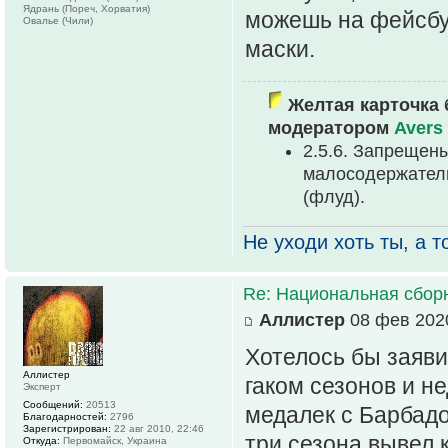
Ядрань (Пореч, Хорватия)
можешь на фейсбук
Овалье (Чили)
маски.
Желтая карточка 
модератором
Avers
2.5.6. Запреще
малосодеpжател
(флуд).
Не уходи хоть ты, а то
Re: Национальная сбор
Аллистер
08 фев 2020
Хотелось бы заяви
Аллистер
гаком сезонов и не
Эксперт
Сообщений:
20513
медалек с Барбадос
Благодарностей:
2796
Зарегистрирован:
22 авг 2010, 22:46
три сезона вывел 
Откуда:
Первомайск, Украина