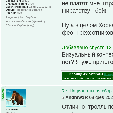
Сообщений:
20513
не платят мне штр
Благодарностей:
2796
Зарегистрирован:
22 авг 2010, 22:46
Пиратству - бой!
Откуда:
Первомайск, Украина
Рейтинг:
578
Раднички (Ниш, Сербия)
зам. в Ашер Селтик (Ирландия)
Ну а в целом Хорв
Сборная Сербии (нац.)
фео. Трёхсотников
Добавлено спустя 12 
Визуальный конте
нет? Я уже пригот
Ирландские патриоты
⚽ сред
Возле твоей обители - сад созданный 
Re: Национальная сбор
Andrew1R
08 фев 202
Отлично, тролль по
Andrew1R
Эксперт