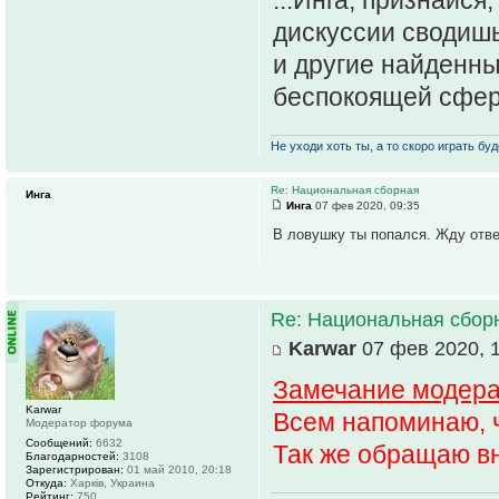
...Инга, признайс
дискуссии сводишь
и другие найденны
беспокоящей сферы
Не уходи хоть ты, а то скоро играть буде
Re: Национальная сборная
Инга
Инга
07 фев 2020, 09:35
В ловушку ты попался. Жду отве
Re: Национальная сбор
Karwar
07 фев 2020, 
Замечание модер
Karwar
Всем напоминаю, 
Модератор форума
Сообщений:
6632
Так же обращаю вн
Благодарностей:
3108
Зарегистрирован:
01 май 2010, 20:18
Откуда:
Харків, Украина
Рейтинг:
750