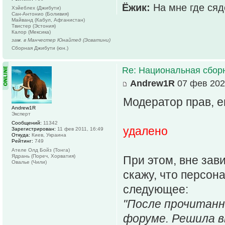
Ёжик:
На мне где сяд
Хэйеблех (Джибути)
Сан-Антонио (Боливия)
Майванд (Кабул, Афганистан)
Твистер (Эстония)
Калор (Мексика)
зам. в Манчестер Юнайтед (Эсватини)
Сборная Джибути (юн.)
Re: Национальная сбор
Andrew1R
07 фев 202
Модератор прав, 
Andrew1R
Эксперт
Сообщений:
11342
удалено
Зарегистрирован:
11 фев 2011, 16:49
Откуда:
Киев, Украина
Рейтинг:
749
Ателе Олд Бойз (Тонга)
Ядрань (Пореч, Хорватия)
При этом, вне зав
Овалье (Чили)
скажу, что персон
следующее:
"После прочитанно
форуме. Решила в