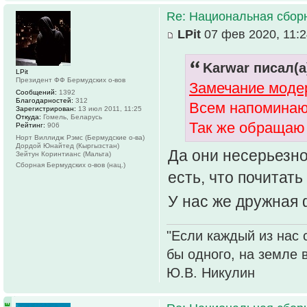
Re: Национальная сбор
LPit
07 фев 2020, 11:2
Karwar писал(а
LPit
Президент ФФ Бермудских о-вов
Замечание моде
Сообщений:
1392
Благодарностей:
312
Всем напоминаю
Зарегистрирован:
13 июл 2011, 11:25
Откуда:
Гомель, Беларусь
Так же обращаю 
Рейтинг:
906
Норт Виллидж Рэмс (Бермудские о-ва)
Дордой Юнайтед (Кыргызстан)
Да они несерьезно
Зейтун Коринтианс (Мальта)
Сборная Бермудских о-вов (нац.)
есть, что почитать
У нас же дружная
"Если каждый из нас 
бы одного, на земле 
Ю.В. Никулин