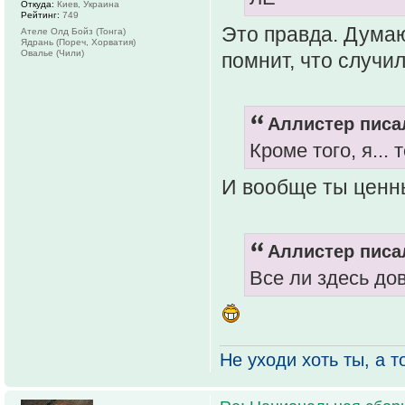
Откуда:
Киев, Украина
Рейтинг:
749
Это правда. Думаю
Ателе Олд Бойз (Тонга)
Ядрань (Пореч, Хорватия)
Овалье (Чили)
помнит, что случил
Аллистер писал
Кроме того, я...
И вообще ты ценны
Аллистер писал
Все ли здесь д
Не уходи хоть ты, а то