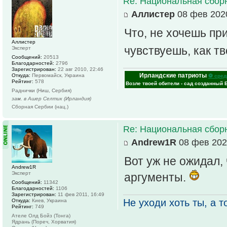
Re: Национальная сбор
Аллистер
08 фев 2020
Что, не хочешь пр
Аллистер
чувствуешь, как т
Эксперт
Сообщений:
20513
Благодарностей:
2796
Зарегистрирован:
22 авг 2010, 22:46
Ирландские патриоты
Откуда:
Первомайск, Украина
⚽ сред
Рейтинг:
578
Возле твоей обители - сад созданный 
Раднички (Ниш, Сербия)
зам. в Ашер Селтик (Ирландия)
Сборная Сербии (нац.)
Re: Национальная сбор
Andrew1R
08 фев 202
Вот уж не ожидал,
Andrew1R
Эксперт
аргументы.
Сообщений:
11342
Благодарностей:
1106
Зарегистрирован:
11 фев 2011, 16:49
Не уходи хоть ты, а то
Откуда:
Киев, Украина
Рейтинг:
749
Ателе Олд Бойз (Тонга)
Ядрань (Пореч, Хорватия)