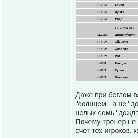
CF/CM
Стипич
CF/CM
Вучич
CF/CM
Рацан
остались вне
LD/LM
Димитийевич
CD/CM
Айдукович
CD/CM
Антолич
RD/RM
Рог
CM/CF
Сольдо
CM/CF
Сушич
CM/CF
Йелавич
Даже при беглом в
"солнцем", а не "д
целых семь "дожд
Почему тренер не
счет тех игроков,