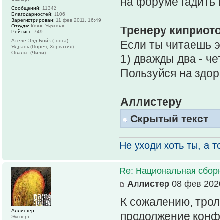
на форуме гадить 
Сообщений:
11342
Благодарностей:
1106
Зарегистрирован:
11 фев 2011, 16:49
Откуда:
Киев, Украина
Тренеру киприот
Рейтинг:
749
Ателе Олд Бойз (Тонга)
Если ты читаешь эт
Ядрань (Пореч, Хорватия)
Овалье (Чили)
1) дважды два - че
Пользуйся на здор
Аллистеру
Скрытый текст
Не уходи хоть ты, а то
Re: Национальная сбор
Аллистер
08 фев 2020
К сожалению, трол
Аллистер
продолжение конфл
Эксперт