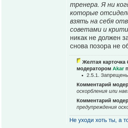
тренера. Я ни ко
которые отсидели
взять на себя от
советами и крити
никак не должен з
снова позора не о
Желтая карточка 
модератором
Akar
п
2.5.1. Запрещен
Комментарий моде
оскоpбления или нае
Комментарий моде
предупреждения оск
Не уходи хоть ты, а то