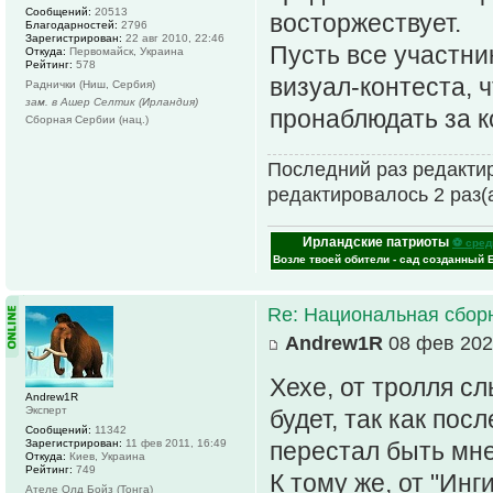
Сообщений:
20513
восторжествует.
Благодарностей:
2796
Зарегистрирован:
22 авг 2010, 22:46
Пусть все участн
Откуда:
Первомайск, Украина
Рейтинг:
578
визуал-контеста, 
Раднички (Ниш, Сербия)
зам. в Ашер Селтик (Ирландия)
пронаблюдать за 
Сборная Сербии (нац.)
Последний раз редактир
редактировалось 2 раз(а
Ирландские патриоты
⚽ сред
Возле твоей обители - сад созданный 
Re: Национальная сбор
Andrew1R
08 фев 202
Хехе, от тролля с
Andrew1R
Эксперт
будет, так как пос
Сообщений:
11342
Зарегистрирован:
11 фев 2011, 16:49
перестал быть мне
Откуда:
Киев, Украина
Рейтинг:
749
К тому же, от "Ин
Ателе Олд Бойз (Тонга)