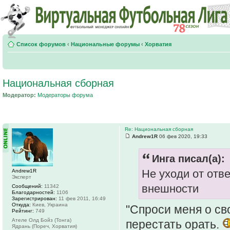
Список форумов
‹
Национальные форумы
‹
Хорватия
Национальная сборная
Модератор:
Модераторы форума
Re: Национальная сборная
Andrew1R
06 фев 2020, 19:33
Инга писал(а):
Не уходи от отв
Andrew1R
Эксперт
внешности
Сообщений:
11342
Благодарностей:
1106
Зарегистрирован:
11 фев 2011, 16:49
Откуда:
Киев, Украина
"Спроси меня о св
Рейтинг:
749
Ателе Олд Бойз (Тонга)
перестать орать.
Ядрань (Пореч, Хорватия)