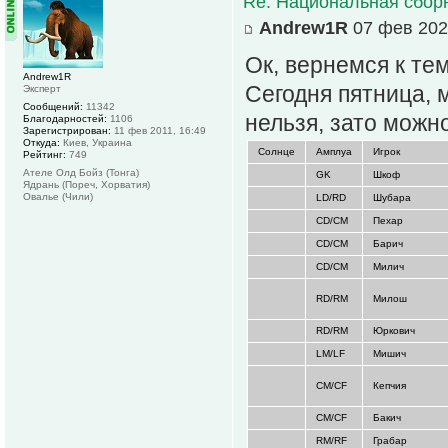
Re: Национальная сбор
Andrew1R
07 фев 202
Ок, вернемся к тем
Andrew1R
Сегодня пятница, 
Эксперт
Сообщений:
11342
нельзя, зато можн
Благодарностей:
1106
Зарегистрирован:
11 фев 2011, 16:49
Откуда:
Киев, Украина
Солнце
Амплуа
Игрок
Рейтинг:
749
Ателе Олд Бойз (Тонга)
GK
Шкоф
Ядрань (Пореч, Хорватия)
Овалье (Чили)
LD/RD
Шубара
CD/CM
Пехар
CD/CM
Барич
CD/CM
Милич
RD/RM
Милош
RD/RM
Юркович
LM/LF
Мишич
CM/CF
Кепчия
CM/CF
Бакич
RM/RF
Грабар