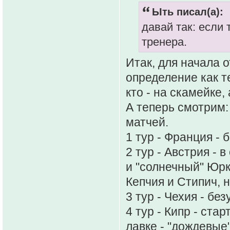
Ыть писал(а):
давай так: если
тренера.
Итак, для начала 
определение как те
кто - на скамейке, 
А теперь смотрим
матчей.
1 тур - Франция -
2 тур - Австрия - 
и "солнечный" Юрк
Кепчия и Стипич, н
3 тур - Чехия - б
4 тур - Кипр - ста
лавке - "дождевые