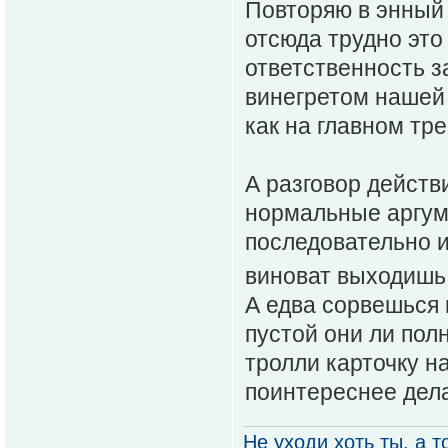
Повторяю в энный р
отсюда трудно это
ответственность 
винегретом нашей 
как на главном тр
А разговор действ
нормальные аргуме
последовательно из
виноват выходишь.
А едва сорвешься 
пустой они ли полн
тролли карточку н
поинтереснее дела
Не уходи хоть ты, а то