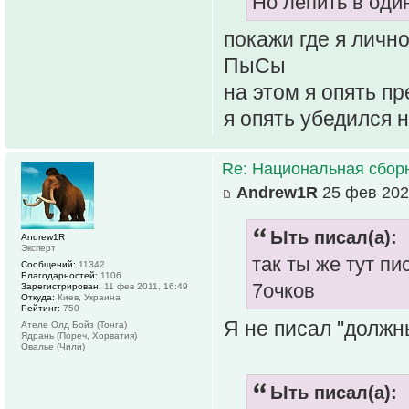
Но лепить в один
покажи где я лично
ПыСы
на этом я опять п
я опять убедился 
Re: Национальная сбор
Andrew1R
25 фев 202
Ыть писал(а):
Andrew1R
Эксперт
так ты же тут п
Сообщений:
11342
Благодарностей:
1106
7очков
Зарегистрирован:
11 фев 2011, 16:49
Откуда:
Киев, Украина
Рейтинг:
750
Я не писал "должны
Ателе Олд Бойз (Тонга)
Ядрань (Пореч, Хорватия)
Овалье (Чили)
Ыть писал(а):