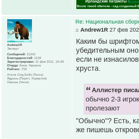
Ирландские патриоты
⚽ сред
Возле твоей обители - сад созданный 
Re: Национальная сбор
Andrew1R
27 фев 202
Каким бы шрифтом
Andrew1R
убедительным оно 
Эксперт
Сообщений:
11342
если не изнасилова
Благодарностей:
1106
Зарегистрирован:
11 фев 2011, 16:49
Откуда:
Киев, Украина
хруста.
Рейтинг:
750
Ателе Олд Бойз (Тонга)
Ядрань (Пореч, Хорватия)
Овалье (Чили)
Аллистер писал
обычно 2-3 игро
пролезают
"Обычно"? Есть, к
же пишешь открове