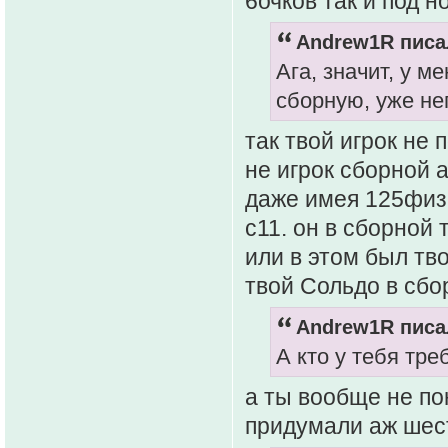
6очков так и под н
Andrew1R писал
Ага, значит, у м
сборную, уже неп
так твой игрок не 
не игрок сборной а
даже имея 125физы
с11. он в сборной
или в этом был тв
твой Сольдо в сбо
Andrew1R писал
А кто у тебя тре
а ты вообще не по
придумали аж шест