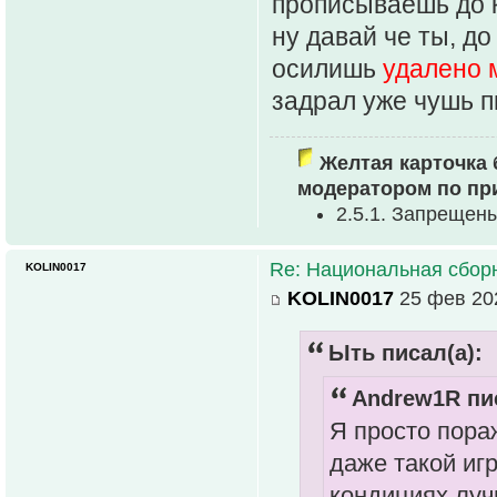
прописываешь до 
ну давай че ты, до
осилишь
удалено 
задрал уже чушь п
Желтая карточка 
модератором по пр
2.5.1. Запрещен
Re: Национальная сбор
KOLIN0017
KOLIN0017
25 фев 202
Ыть писал(а):
Andrew1R пис
Я просто пораж
даже такой иг
кондициях луч