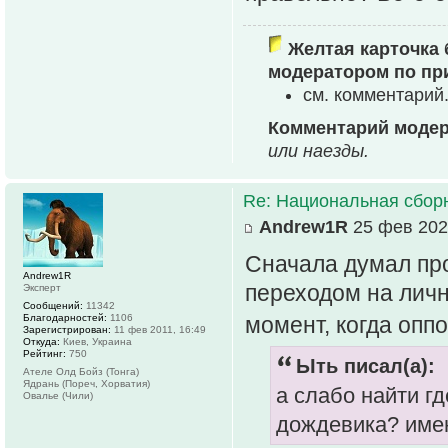
Желтая карточка 
модератором по пр
см. комментарий
Комментарий модер
или наезды.
Re: Национальная сбор
Andrew1R
25 фев 202
Сначала думал про
Andrew1R
переходом на личн
Эксперт
Сообщений:
11342
Благодарностей:
1106
момент, когда опп
Зарегистрирован:
11 фев 2011, 16:49
Откуда:
Киев, Украина
Рейтинг:
750
Ыть писал(а):
Ателе Олд Бойз (Тонга)
Ядрань (Пореч, Хорватия)
а слабо найти г
Овалье (Чили)
дождевика? имен