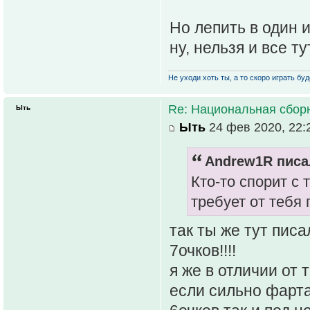
Но лепить в один и
ну, нельзя и все т
Не уходи хоть ты, а то скоро играть буде
Re: Национальная сбор
Ыть
Ыть
24 фев 2020, 22:
Andrew1R писал
Кто-то спорит с 
требует от тебя
так ты же тут пис
7очков!!!!
я же в отличии от 
если сильно фарта