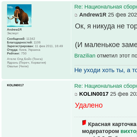
Re: Национальная сбор
Andrew1R
25 фев 202
Ок, я никуда не т
Andrew1R
Эксперт
Сообщений:
11342
Благодарностей:
1106
(И маленькое заме
Зарегистрирован:
11 фев 2011, 16:49
Откуда:
Киев, Украина
Рейтинг:
750
Brazilian
отметил этот п
Ателе Олд Бойз (Тонга)
Ядрань (Пореч, Хорватия)
Овалье (Чили)
Не уходи хоть ты, а то
Re: Национальная сбор
KOLIN0017
KOLIN0017
25 фев 202
Удалено
Красная карточка
модератором
вихто