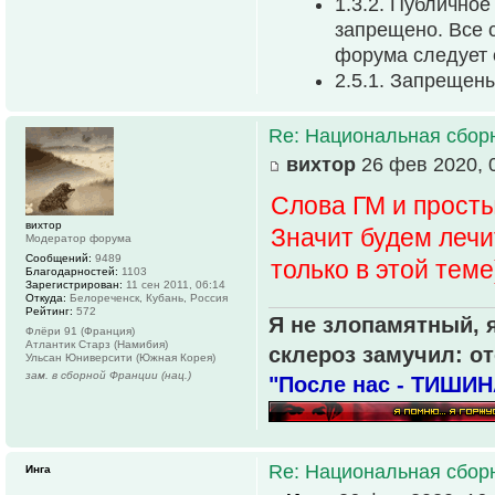
1.3.2. Публично
запрещено. Все 
форума следует 
2.5.1. Запрещен
Re: Национальная сбор
вихтор
26 фев 2020, 
Слова ГМ и просты
вихтор
Значит будем леч
Модератор форума
Сообщений:
9489
только в этой теме
Благодарностей:
1103
Зарегистрирован:
11 сен 2011, 06:14
Откуда:
Белореченск, Кубань, Россия
Рейтинг:
572
Я не злопамятный, я
Флёри 91 (Франция)
Атлантик Старз (Намибия)
склероз замучил: от
Ульсан Юниверсити (Южная Корея)
зам. в сборной Франции (нац.)
"После нас - ТИШИН
Re: Национальная сбор
Инга