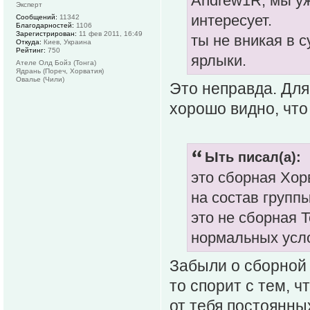
Andrew1R, мы уж
Эксперт
интересует.
Сообщений:
11342
Благодарностей:
1106
Зарегистрирован:
11 фев 2011, 16:49
ты не вникая в 
Откуда:
Киев, Украина
Рейтинг:
750
ярлыки.
Ателе Олд Бойз (Тонга)
Ядрань (Пореч, Хорватия)
Овалье (Чили)
Это неправда. Для 
хорошо видно, что
Ыть писал(а):
это сборная Хорв
на состав группы
это не сборная Т
нормальных усл
Забыли о сборной 
то спорит с тем, ч
от тебя постоянны