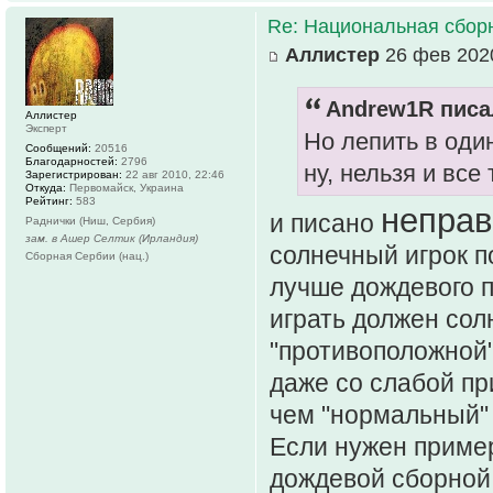
Re: Национальная сбор
Аллистер
26 фев 2020
Andrew1R писал
Аллистер
Эксперт
Но лепить в один
Сообщений:
20516
Благодарностей:
2796
ну, нельзя и все
Зарегистрирован:
22 авг 2010, 22:46
Откуда:
Первомайск, Украина
Рейтинг:
583
неправ
и писано
Раднички (Ниш, Сербия)
зам. в Ашер Селтик (Ирландия)
солнечный игрок п
Сборная Сербии (нац.)
лучше дождевого п
играть должен сол
"противоположной"
даже со слабой пр
чем "нормальный" 
Если нужен приме
дождевой сборной