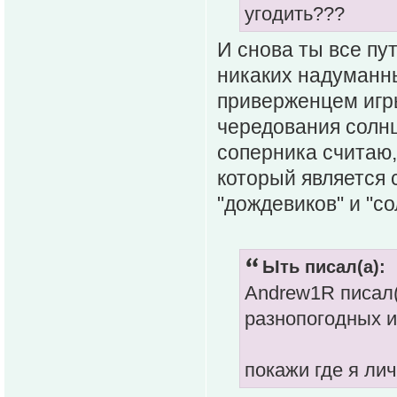
угодить???
И снова ты все пут
никаких надуманны
приверженцем игры
чередования солнц
соперника считаю,
который является 
"дождевиков" и "со
Ыть писал(а):
Andrew1R писал(а
разнопогодных и
покажи где я лич