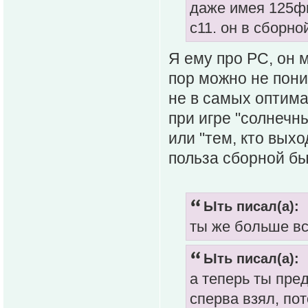
даже имея 125фи
с11. он в сборн
Я ему про РС, он 
пор можно не пони
не в самых оптима
при игре "солнечны
или "тем, кто вых
польза сборной бы
Ыть писал(а):
ты же больше вс
Ыть писал(а):
а теперь ты пре
сперва взял, пот