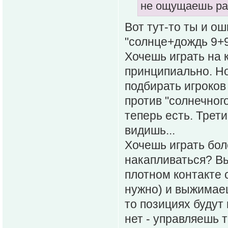
не ощущаешь ра
Вот тут-то ты и о
"солнце+дождь 9+9
Хочешь играть на 
принципиально. Но
подбирать игроков
против "солнечног
теперь есть. Трети
видишь...
Хочешь играть бол
накапливаться? В
плотном контакте 
нужно) и выжимаеш
то позициях будут
нет - управляешь т