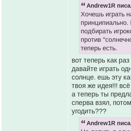
Andrew1R писал
Хочешь играть н
принципиально. 
подбирать игрок
против "солнечн
теперь есть.
вот теперь как ра
давайте играть одн
солнце. ешь эту к
твоя же идея!!! в
а теперь ты предл
сперва взял, потом
угодить???
Andrew1R писал