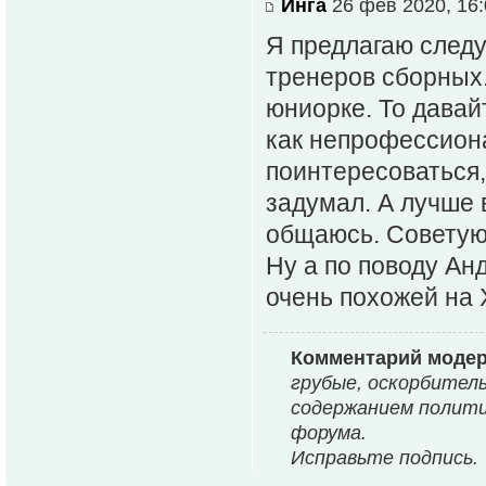
Инга
26 фев 2020, 16:
Я предлагаю след
тренеров сборных.
юниорке. То давай
как непрофессиона
поинтересоваться,
задумал. А лучше 
общаюсь. Советую
Ну а по поводу Ан
очень похожей на 
Комментарий моде
гpубые, оскорбител
содержанием полити
форума.
Исправьте подпись.