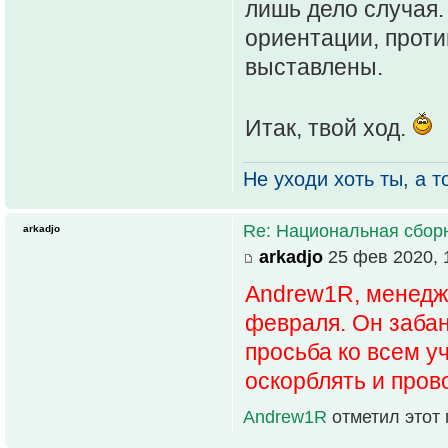
лишь дело случая. 
ориентации, проти
выставлены.
Итак, твой ход.
Не уходи хоть ты, а то
Re: Национальная сбор
arkadjo
arkadjo
25 фев 2020, 
Andrew1R, менедже
февраля. Он забан
просьба ко всем у
оскорблять и пров
Andrew1R
отметил этот