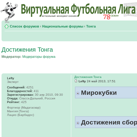
Список форумов
‹
Национальные форумы
‹
Тонга
Достижения Тонга
Модератор:
Модераторы форума
Достижения Тонга
Lefty
Lefty
24 май 2013, 17:51
Эксперт
Сообщений:
4251
Мирокубки
Благодарностей:
411
Зарегистрирован:
30 апр 2010, 09:30
Откуда:
Спасск-Дальний, Россия
Рейтинг:
425
Фортиор (Мадагаскар)
Мангия (Тонга)
Лацио (Барбадос)
Достижения сбо