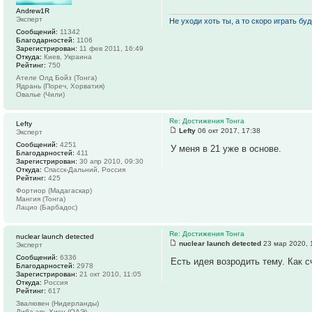
Andrew1R
Эксперт
Не уходи хоть ты, а то скоро играть буде
Сообщений:
11342
Благодарностей:
1106
Зарегистрирован:
11 фев 2011, 16:49
Откуда:
Киев, Украина
Рейтинг:
750
Ателе Олд Бойз (Тонга)
Ядрань (Пореч, Хорватия)
Овалье (Чили)
Re: Достижения Тонга
Lefty
Lefty
06 окт 2017, 17:38
Эксперт
Сообщений:
4251
У меня в 21 уже в основе.
Благодарностей:
411
Зарегистрирован:
30 апр 2010, 09:30
Откуда:
Спасск-Дальний, Россия
Рейтинг:
425
Фортиор (Мадагаскар)
Мангия (Тонга)
Лацио (Барбадос)
Re: Достижения Тонга
nuclear launch detected
nuclear launch detected
23 мар 2020, 
Эксперт
Сообщений:
6336
Есть идея возродить тему. Как с
Благодарностей:
2978
Зарегистрирован:
21 окт 2010, 11:05
Откуда:
Россия
Рейтинг:
617
Звалювен (Нидерланды)
Диба-эль-Хисн (ОАЭ)