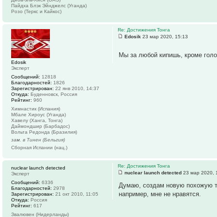
Пайдха Блэк Эйнджелс (Уганда)
Розо (Теркс и Кайкос)
Re: Достижения Тонга
Edosik
23 мар 2020, 15:13
Мы за любой кипишь, кроме гол
Edosik
Эксперт
Сообщений:
12818
Благодарностей:
1826
Зарегистрирован:
22 янв 2010, 14:37
Откуда:
Буденновск, Россия
Рейтинг:
960
Химнастик (Испания)
Мбале Хироус (Уганда)
Хавелу (Ханга, Тонга)
Даймондшир (Барбадос)
Вольта Редонда (Бразилия)
зам. в Тинен (Бельгия)
Сборная Испании (нац.)
Re: Достижения Тонга
nuclear launch detected
nuclear launch detected
23 мар 2020, 
Эксперт
Сообщений:
6336
Думаю, создам новую похожую т
Благодарностей:
2978
например, мне не нравятся.
Зарегистрирован:
21 окт 2010, 11:05
Откуда:
Россия
Рейтинг:
617
Звалювен (Нидерланды)