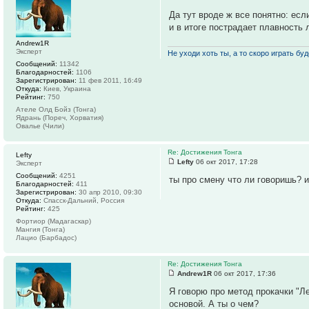
Да тут вроде ж все понятно: есл
и в итоге пострадает плавность 
Andrew1R
Эксперт
Не уходи хоть ты, а то скоро играть буде
Сообщений:
11342
Благодарностей:
1106
Зарегистрирован:
11 фев 2011, 16:49
Откуда:
Киев, Украина
Рейтинг:
750
Ателе Олд Бойз (Тонга)
Ядрань (Пореч, Хорватия)
Овалье (Чили)
Re: Достижения Тонга
Lefty
Lefty
06 окт 2017, 17:28
Эксперт
Сообщений:
4251
ты про смену что ли говоришь? и
Благодарностей:
411
Зарегистрирован:
30 апр 2010, 09:30
Откуда:
Спасск-Дальний, Россия
Рейтинг:
425
Фортиор (Мадагаскар)
Мангия (Тонга)
Лацио (Барбадос)
Re: Достижения Тонга
Andrew1R
06 окт 2017, 17:36
Я говорю про метод прокачки "Ле
основой. А ты о чем?