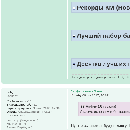
Рекорды КМ (Нов
Лучший набор ба
Десятка лучших п
Последний раз редактировалось Lefty 06 о
Re: Достижения Тонга
Lefty
Lefty
06 окт 2017, 16:07
Эксперт
Сообщений:
4251
Благодарностей:
411
Andrew1R писал(а):
Зарегистрирован:
30 апр 2010, 09:30
А кроме основы у тебя трени
Откуда:
Спасск-Дальний, Россия
Рейтинг:
425
Фортиор (Мадагаскар)
Мангия (Тонга)
Ну что останется, буду в лавку. 
Лацио (Барбадос)