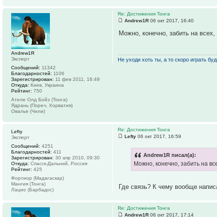
Re: Достижения Тонга
Andrew1R
06 окт 2017, 16:40
Можно, конечно, забить на всех,
Andrew1R
Эксперт
Не уходи хоть ты, а то скоро играть буде
Сообщений:
11342
Благодарностей:
1106
Зарегистрирован:
11 фев 2011, 16:49
Откуда:
Киев, Украина
Рейтинг:
750
Ателе Олд Бойз (Тонга)
Ядрань (Пореч, Хорватия)
Овалье (Чили)
Re: Достижения Тонга
Lefty
Lefty
06 окт 2017, 16:59
Эксперт
Сообщений:
4251
Благодарностей:
411
Andrew1R писал(а):
Зарегистрирован:
30 апр 2010, 09:30
Можно, конечно, забить на вс
Откуда:
Спасск-Дальний, Россия
Рейтинг:
425
Фортиор (Мадагаскар)
Мангия (Тонга)
Где связь? К чему вообще напис
Лацио (Барбадос)
Re: Достижения Тонга
Andrew1R
06 окт 2017, 17:14