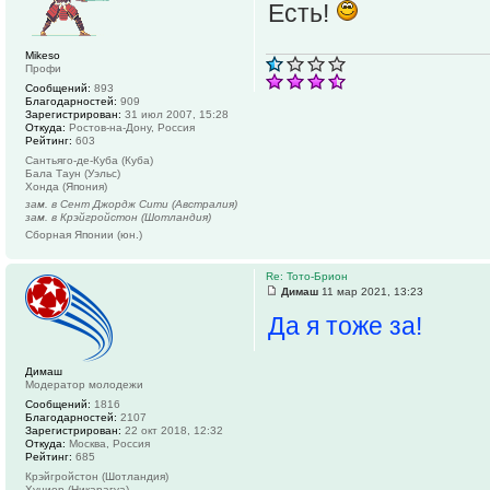
Есть!
Mikeso
Профи
Сообщений:
893
Благодарностей:
909
Зарегистрирован:
31 июл 2007, 15:28
Откуда:
Ростов-на-Дону, Россия
Рейтинг:
603
Сантьяго-де-Куба (Куба)
Бала Таун (Уэльс)
Хонда (Япония)
зам. в Сент Джордж Сити (Австралия)
зам. в Крэйгройстон (Шотландия)
Сборная Японии (юн.)
Re: Тото-Брион
Димаш
11 мар 2021, 13:23
Да я тоже за!
Димаш
Модератор молодежи
Сообщений:
1816
Благодарностей:
2107
Зарегистрирован:
22 окт 2018, 12:32
Откуда:
Москва, Россия
Рейтинг:
685
Крэйгройстон (Шотландия)
Хуниор (Никарагуа)