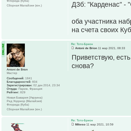
Флорида (Куба)
Д3б: "Карденас" - 
Сборная Малайзии (юн.)
оба участника наб
на счета своих Ку
Re: Тото-Брион
Antoni de Brion
11 мар 2021, 08:33
Приветствую, есть
снова?
Antoni de Brion
Мастер
Сообщений:
1841
Благодарностей:
604
Зарегистрирован:
02 дек 2014, 23:34
Откуда:
Париж, Франция
Рейтинг:
829
Новая Бавария (Украина)
Ред Уорриор (Малайзия)
Флорида (Куба)
Сборная Малайзии (юн.)
Re: Тото-Брион
Mikeso
11 мар 2021, 10:59