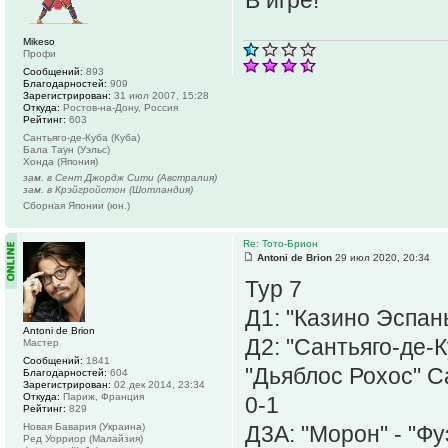
В игре!
Mikeso
Профи
Сообщений:
893
Благодарностей:
909
Зарегистрирован:
31 июл 2007, 15:28
Откуда:
Ростов-на-Дону, Россия
Рейтинг:
603
Сантьяго-де-Куба (Куба)
Бала Таун (Уэльс)
Хонда (Япония)
зам. в Сент Джордж Сити (Австралия)
зам. в Крэйгройстон (Шотландия)
Сборная Японии (юн.)
Re: Тото-Брион
Antoni de Brion
29 июл 2020, 20:34
Тур 7
Д1: "Казино Эспань
Antoni de Brion
Д2: "Сантьяго-де-К
Мастер
Сообщений:
1841
"Дьяблос Рохос" С
Благодарностей:
604
Зарегистрирован:
02 дек 2014, 23:34
Откуда:
Париж, Франция
0-1
Рейтинг:
829
Новая Бавария (Украина)
Д3А: "Морон" - "Ф
Ред Уорриор (Малайзия)