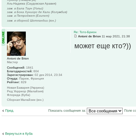
Аль-Наджма (Саудовская Аравия)
зам. в Бала Таун (Уэльс)
зам. в Бока Хуниорс де Кали (Колумбия)
зам. в Петроджет (Египет)
зам. в сборной Шотландии (юн.)
Re: Тото-Брион
Antoni de Brion
11 мар 2021, 21:38
может еще кто?))
Antoni de Brion
Мастер
Сообщений:
1841
Благодарностей:
604
Зарегистрирован:
02 дек 2014, 23:34
Откуда:
Париж, Франция
Рейтинг:
829
Новая Бавария (Украина)
Ред Уорриор (Малайзия)
Флорида (Куба)
Сборная Малайзии (юн.)
Пред.
Показать сообщения за:
Поле с
Вернуться в Куба