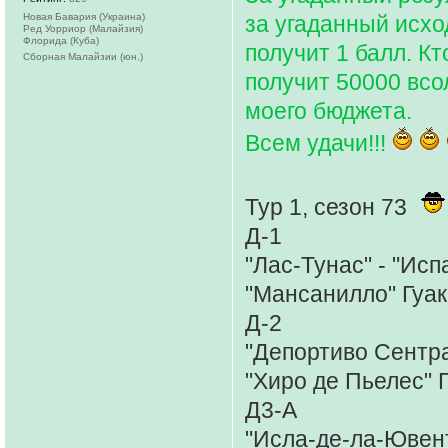
Новая Бавария (Украина)
за угаданный исхо
Ред Уорриор (Малайзия)
Флорида (Куба)
получит 1 балл. К
Сборная Малайзии (юн.)
получит 50000 всо
моего бюджета.
Всем удачи!!!
Тур 1, сезон 73
Д-1
"Лас-Тунас" - "Ис
"Мансанилло" Гуак
Д-2
"Депортиво Сентра
"Хиро де Пьелес" 
Д3-А
"Исла-де-ла-Ювент