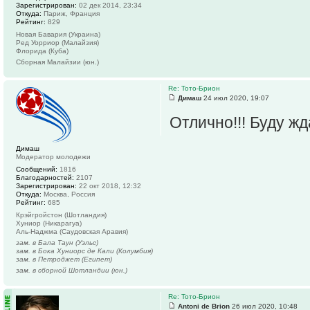
Зарегистрирован:
02 дек 2014, 23:34
Откуда:
Париж, Франция
Рейтинг:
829
Новая Бавария (Украина)
Ред Уорриор (Малайзия)
Флорида (Куба)
Сборная Малайзии (юн.)
Re: Тото-Брион
Димаш
24 июл 2020, 19:07
Отлично!!! Буду жда
Димаш
Модератор молодежи
Сообщений:
1816
Благодарностей:
2107
Зарегистрирован:
22 окт 2018, 12:32
Откуда:
Москва, Россия
Рейтинг:
685
Крэйгройстон (Шотландия)
Хуниор (Никарагуа)
Аль-Наджма (Саудовская Аравия)
зам. в Бала Таун (Уэльс)
зам. в Бока Хуниорс де Кали (Колумбия)
зам. в Петроджет (Египет)
зам. в сборной Шотландии (юн.)
Re: Тото-Брион
Antoni de Brion
26 июл 2020, 10:48