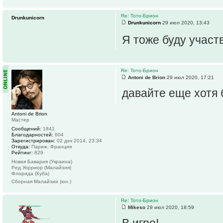
Re: Тото-Брион
Drunkunicorn
Drunkunicorn
29 июл 2020, 13:43
Я тоже буду участв
Re: Тото-Брион
Antoni de Brion
29 июл 2020, 17:21
давайте еще хотя 
Antoni de Brion
Мастер
Сообщений:
1841
Благодарностей:
604
Зарегистрирован:
02 дек 2014, 23:34
Откуда:
Париж, Франция
Рейтинг:
829
Новая Бавария (Украина)
Ред Уорриор (Малайзия)
Флорида (Куба)
Сборная Малайзии (юн.)
Re: Тото-Брион
Mikeso
29 июл 2020, 18:59