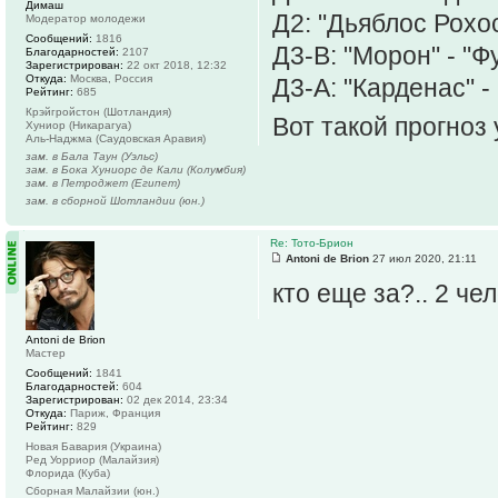
Димаш
Д2: "Дьяблос Рохос
Модератор молодежи
Сообщений:
1816
Д3-В: "Морон" - "Ф
Благодарностей:
2107
Зарегистрирован:
22 окт 2018, 12:32
Откуда:
Москва, Россия
Д3-А: "Карденас" - 
Рейтинг:
685
Крэйгройстон (Шотландия)
Вот такой прогноз 
Хуниор (Никарагуа)
Аль-Наджма (Саудовская Аравия)
зам. в Бала Таун (Уэльс)
зам. в Бока Хуниорс де Кали (Колумбия)
зам. в Петроджет (Египет)
зам. в сборной Шотландии (юн.)
Re: Тото-Брион
Antoni de Brion
27 июл 2020, 21:11
кто еще за?.. 2 ч
Antoni de Brion
Мастер
Сообщений:
1841
Благодарностей:
604
Зарегистрирован:
02 дек 2014, 23:34
Откуда:
Париж, Франция
Рейтинг:
829
Новая Бавария (Украина)
Ред Уорриор (Малайзия)
Флорида (Куба)
Сборная Малайзии (юн.)