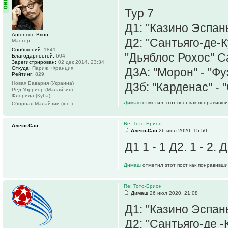
Тур 7
Д1: "Казино Эспань
Antoni de Brion
Д2: "Сантьяго-де-К
Мастер
Сообщений:
1841
"Дьяблос Рохос" С
Благодарностей:
604
Зарегистрирован:
02 дек 2014, 23:34
Откуда:
Париж, Франция
Д3А: "Морон" - "Ф
Рейтинг:
829
Новая Бавария (Украина)
Д3б: "Карденас" - 
Ред Уорриор (Малайзия)
Флорида (Куба)
Димаш
отметил этот пост как понравивши
Сборная Малайзии (юн.)
Re: Тото-Брион
Алекс-Сан
Алекс-Сан
26 июл 2020, 15:50
Д1 1 - 1 Д2. 1 - 2. 
Димаш
отметил этот пост как понравивши
Re: Тото-Брион
Димаш
26 июл 2020, 21:08
Д1: "Казино Эспань
Д2: "Сантьяго-де -К