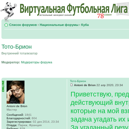
Список форумов
‹
Национальные форумы
‹
Куба
Тото-Брион
Внутренний тотализатор
Модератор:
Модераторы форума
Тото-Брион
Antoni de Brion
22 апр 2020, 23:34
Приветствую, пре
действующий внут
Antoni de Brion
которые на мой вз
Мастер
Сообщений:
1841
задача угадать их 
Благодарностей:
604
Зарегистрирован:
02 дек 2014, 23:34
Откуда:
Париж, Франция
За угаданный резул
Рейтинг:
829