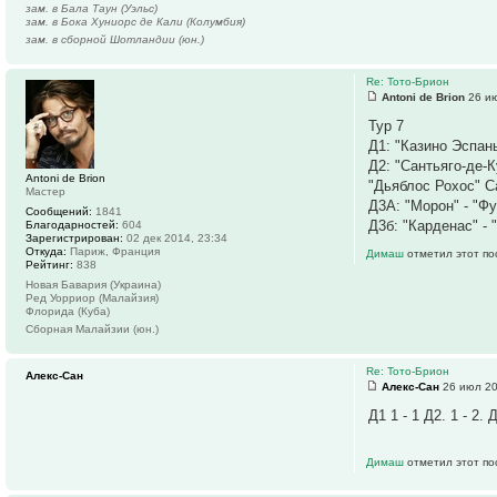
зам. в Бала Таун (Уэльс)
зам. в Бока Хуниорс де Кали (Колумбия)
зам. в сборной Шотландии (юн.)
Re: Тото-Брион
Antoni de Brion
26 ию
Тур 7
Д1: "Казино Эспань
Д2: "Сантьяго-де-К
Antoni de Brion
"Дьяблос Рохос" С
Мастер
Д3А: "Морон" - "Ф
Сообщений:
1841
Д3б: "Карденас" - 
Благодарностей:
604
Зарегистрирован:
02 дек 2014, 23:34
Откуда:
Париж, Франция
Димаш
отметил этот по
Рейтинг:
838
Новая Бавария (Украина)
Ред Уорриор (Малайзия)
Флорида (Куба)
Сборная Малайзии (юн.)
Re: Тото-Брион
Алекс-Сан
Алекс-Сан
26 июл 20
Д1 1 - 1 Д2. 1 - 2. 
Димаш
отметил этот по