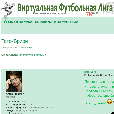
Список форумов
‹
Национальные форумы
‹
Куба
Тото-Брион
Внутренний тотализатор
Модератор:
Модераторы форума
Тото-Брион
Antoni de Brion
22 ап
Приветствую, пред
интерес в туре, а 
За угаданный резу
Antoni de Brion
наберет больше ба
Мастер
Сообщений:
1841
Всем удачи!!!
Благодарностей:
604
Зарегистрирован:
02 дек 2014, 23:34
Откуда:
Париж, Франция
Рейтинг:
838