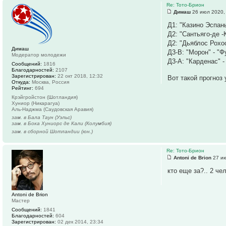
Re: Тото-Брион
Димаш
26 июл 2020,
Д1: "Казино Эспань
Д2: "Сантьяго-де -К
Д2: "Дьяблос Рохос
Димаш
Д3-В: "Морон" - "Ф
Модератор молодежи
Д3-А: "Карденас" - 
Сообщений:
1816
Благодарностей:
2107
Зарегистрирован:
22 окт 2018, 12:32
Вот такой прогноз 
Откуда:
Москва, Россия
Рейтинг:
694
Крэйгройстон (Шотландия)
Хуниор (Никарагуа)
Аль-Наджма (Саудовская Аравия)
зам. в Бала Таун (Уэльс)
зам. в Бока Хуниорс де Кали (Колумбия)
зам. в сборной Шотландии (юн.)
Re: Тото-Брион
Antoni de Brion
27 ию
кто еще за?.. 2 ч
Antoni de Brion
Мастер
Сообщений:
1841
Благодарностей:
604
Зарегистрирован:
02 дек 2014, 23:34