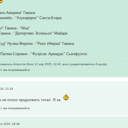
пано Америка" Гавана
анаябо - "Азукарерос" Санта-Клара
л" Гавана - "Моа"
Гавана - "Депортиво Эспаньол" Майари
уд" Нуэва-Жерона - "Реал Ибериа" Гавана
" Палма-Сориано - "Фуэрсас Армадас" Сьенфуэгос
валось Antoni de Brion 12 апр 2025, 12:42, всего редактировалось 6 раз(а).
ст как понравившийся.
20, 21:29
 не плохо продолжить тотал. Я за.
ст как понравившийся.
л 2020, 18:49