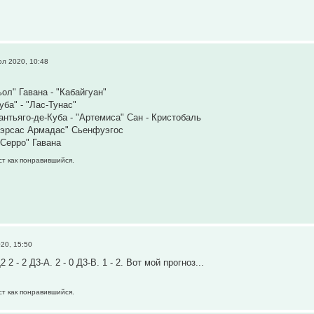
л 2020, 10:48
ол" Гавана - "Кабайгуан"
уба" - "Лас-Тунас"
антьяго-де-Куба - "Артемиса" Сан - Кристобаль
уэрсас Армадас" Сьенфуэгос
"Серро" Гавана
ст как понравившийся.
20, 15:50
Д2 2 - 2 Д3-А. 2 - 0 Д3-В. 1 - 2. Вот мой прогноз...
ст как понравившийся.