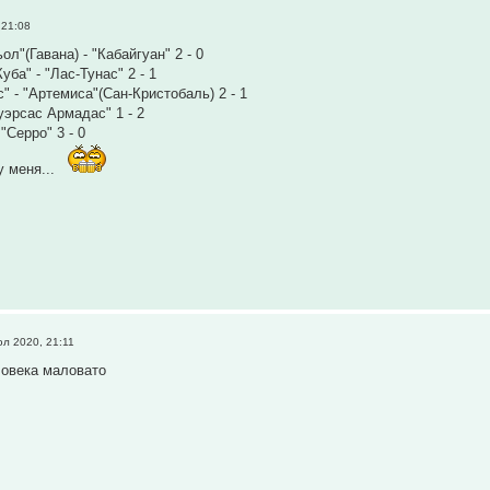
 21:08
ол"(Гавана) - "Кабайгуан" 2 - 0
уба" - "Лас-Тунас" 2 - 1
" - "Артемиса"(Сан-Кристобаль) 2 - 1
уэрсас Армадас" 1 - 2
"Серро" 3 - 0
у меня...
л 2020, 21:11
еловека маловато