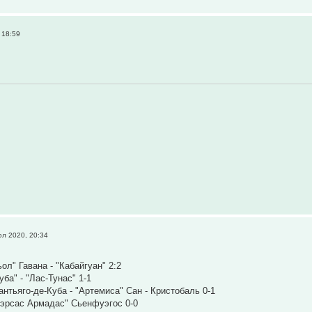
 18:59
л 2020, 20:34
ол" Гавана - "Кабайгуан" 2:2
уба" - "Лас-Тунас" 1-1
антьяго-де-Куба - "Артемиса" Сан - Кристобаль 0-1
уэрсас Армадас" Сьенфуэгос 0-0