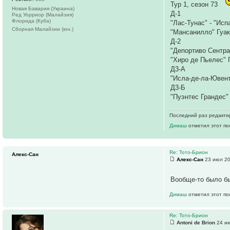
Тур 1, сезон 73
Новая Бавария (Украина)
Д-1
Ред Уорриор (Малайзия)
Флорида (Куба)
"Лас-Тунас" - "Ис
Сборная Малайзии (юн.)
"Мансанилло" Гуак
Д-2
"Депортиво Сентра
"Хиро де Пьелес" 
Д3-А
"Исла-де-ла-Ювент
Д3-Б
"Пуэнтес Грандес
Последний раз редактиро
Димаш
отметил этот по
Re: Тото-Брион
Алекс-Сан
Алекс-Сан
23 июл 20
Вообще-то было бы
Димаш
отметил этот по
Re: Тото-Брион
Antoni de Brion
24 ию