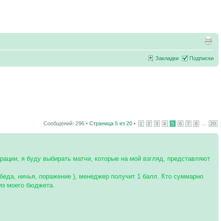
Закладки
Подписки
Сообщений: 296 •
Страница
5
из
20
•
...
1
2
3
4
5
6
7
8
20
ции, я буду выбирать матчи, которые на мой взгляд, представляют
обеда, ничья, поражение ), менеджер получит 1 балл. Кто суммарно
из моего бюджета.