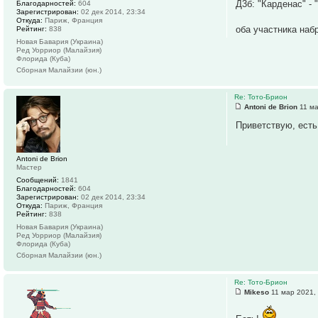
Д3б: "Карденас" - 
Благодарностей:
604
Зарегистрирован:
02 дек 2014, 23:34
Откуда:
Париж, Франция
оба участника наб
Рейтинг:
838
Новая Бавария (Украина)
Ред Уорриор (Малайзия)
Флорида (Куба)
Сборная Малайзии (юн.)
Re: Тото-Брион
Antoni de Brion
11 ма
Приветствую, есть
Antoni de Brion
Мастер
Сообщений:
1841
Благодарностей:
604
Зарегистрирован:
02 дек 2014, 23:34
Откуда:
Париж, Франция
Рейтинг:
838
Новая Бавария (Украина)
Ред Уорриор (Малайзия)
Флорида (Куба)
Сборная Малайзии (юн.)
Re: Тото-Брион
Mikeso
11 мар 2021,