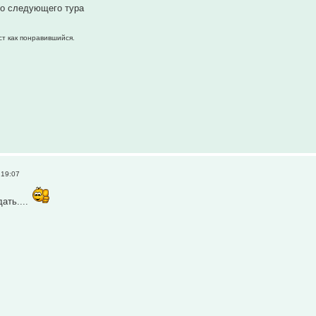
со следующего тура
ст как понравившийся.
 19:07
ать....