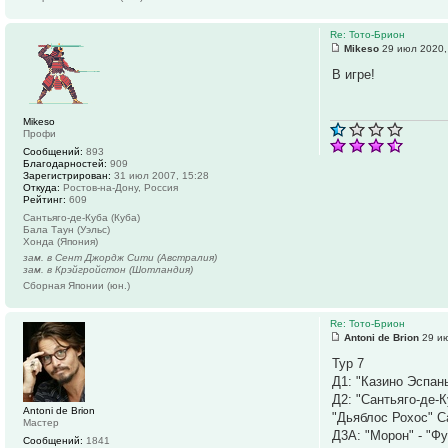
Re: Тото-Брион
Mikeso
29 июл 2020,
В игре!
Mikeso
Профи
Сообщений:
893
Благодарностей:
909
Зарегистрирован:
31 июл 2007, 15:28
Откуда:
Ростов-на-Дону, Россия
Рейтинг:
609
Сантьяго-де-Куба (Куба)
Бала Таун (Уэльс)
Хонда (Япония)
зам. в Сент Джордж Сити (Австралия)
зам. в Крэйгройстон (Шотландия)
Сборная Японии (юн.)
Re: Тото-Брион
Antoni de Brion
29 ию
Тур 7
Д1: "Казино Эспань
Д2: "Сантьяго-де-К
Antoni de Brion
"Дьяблос Рохос" С
Мастер
Д3А: "Морон" - "Ф
Сообщений:
1841