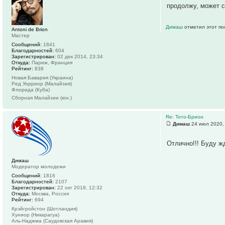
продолжу, может 
Димаш
отметил этот по
Antoni de Brion
Мастер
Сообщений:
1841
Благодарностей:
604
Зарегистрирован:
02 дек 2014, 23:34
Откуда:
Париж, Франция
Рейтинг:
838
Новая Бавария (Украина)
Ред Уорриор (Малайзия)
Флорида (Куба)
Сборная Малайзии (юн.)
Re: Тото-Брион
Димаш
24 июл 2020,
Отлично!!! Буду жд
Димаш
Модератор молодежи
Сообщений:
1816
Благодарностей:
2107
Зарегистрирован:
22 окт 2018, 12:32
Откуда:
Москва, Россия
Рейтинг:
694
Крэйгройстон (Шотландия)
Хуниор (Никарагуа)
Аль-Наджма (Саудовская Аравия)