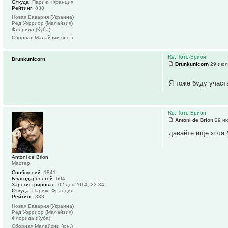
Откуда:
Париж, Франция
Рейтинг:
838
Новая Бавария (Украина)
Ред Уорриор (Малайзия)
Флорида (Куба)
Сборная Малайзии (юн.)
Re: Тото-Брион
Drunkunicorn
Drunkunicorn
29 июл
Я тоже буду участв
Re: Тото-Брион
Antoni de Brion
29 ию
давайте еще хотя 
Antoni de Brion
Мастер
Сообщений:
1841
Благодарностей:
604
Зарегистрирован:
02 дек 2014, 23:34
Откуда:
Париж, Франция
Рейтинг:
838
Новая Бавария (Украина)
Ред Уорриор (Малайзия)
Флорида (Куба)
Сборная Малайзии (юн.)