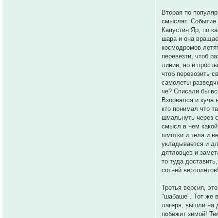
Вторая по популярн
смыслят. Событие 
Капустин Яр, по к
шара и она вращае
космодромов летят
перевезти, чтоб р
линии, но и прост
чтоб перевозить с
самолеты-разведчи
че? Списали бы всё
Взорвался и куча н
кто понимал что т
шмальнуть через с
смысл в нем какой
шмотки и тела и в
укладывается и дл
дятловцев и замет
то туда доставить,
сотней вертолётов!
Третья версия, это
"шабаше". Тот же 
лагеря, вышли на д
побежит зимой! Те