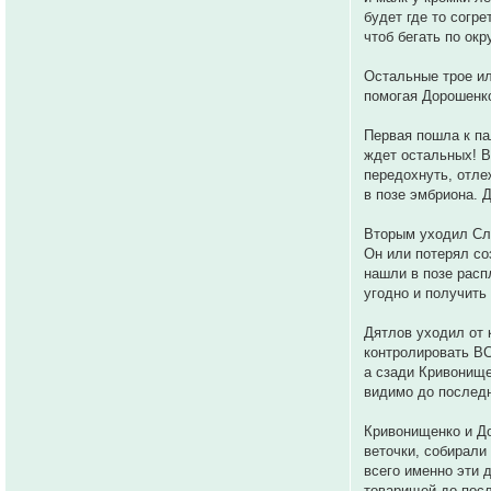
будет где то согр
чтоб бегать по окр
Остальные трое ил
помогая Дорошенко
Первая пошла к па
ждет остальных! В
передохнуть, отле
в позе эмбриона. Д
Вторым уходил Сло
Он или потерял со
нашли в позе расп
угодно и получить 
Дятлов уходил от 
контролировать ВС
а сзади Кривонище
видимо до последн
Кривонищенко и До
веточки, собирали 
всего именно эти 
товарищей до посл