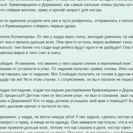
еться. Кривонирщенко и Дорошенко, как самые сильные члены группы ост
уге собирая веточки, траву и прочий хворост для костра.
и по одиночке уходили или уже в пути разбрелись, отправились к палатк
 и Кривонищенко собирать первые дрова.
латке Колмогорова. От нее у кедра мало толку, молодая девчонка, ну как
от она и прошла дальше всех. Она просто устала, мороз выбивает силы 
жаться, тем более что сзади еще ребята будут идти и ее разбудят! Она п
евочка мирно и тихо спит в снегу.
бодин. Я напомню, что именно у него нашли спички и перочинный нож! Зн
знание от усталости и упал. От падения получил травму головы. Или сна
ластавшись как от падения. Мог Слободин получить по голове в другом м
удар так же! Но в этом случае, с сотрясением, он бы к палатке не пошел
кедра последним, отдав последние распоряжения Кривонищенко и Дорош
Е процессы!!! Дятлов тоже от бессилия упал, но был в сознании, звал 
нко и Дорошенко! Кто то ведь должен услышать мой крик о помощи!!! Б
его дыхания кричал и пытался встать.
рошенко, у кедра, не могли никуда уйти! У них задача: сделать костер и
хворост и траву, в конце жгли одежду. Они замерзли настолько, что в ог
двое прожили дольше всех, потому что как сказано в деле, костер горел
еднего вдоха, как часовые на посту. Они ведь были уверены, что Колмо