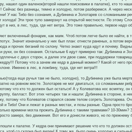
ру, нашел один валенок(второй нашли поисковики в палатке), кто то наше
!! Сейчас без разницы, темно и холодно, потом разберемся. А через неск
ени! У нас Тибо без сознания, а Дубинина и Золотарев со сломанными 
т холода! Эти трое тупо замерзнут на открытой местности. По этому Сло
ут в низ, в лес, туда, где нет ветра. Это тоже правильно, первое надо 
яют включенный фонарик, как маяк. Чтоб потом легче было ее найти, в 
потух. Значит изначально у них был план: отнести раненых, а потом верн
рода и прочих беганий по склону. Четко знают куда идут и почему. Видны
и и руки, он без сознания. Остальные 6 идут примерно так: Дубинина и З
подплечье с двух сторон, а далее эти двое сами, при поддержки товари
 кедру!!! Потому что а зачем им кедр в данный момент? Какой от него пр
клоне. Именно в лес, в ложбину, туда, где нет ветра!!!
чью(тогда еще ручья там не было, холодно), то Дубинина уже была мертва
ратно на ровном месте. Золотарев не мог двигаться, со сломанными ре
 потому что кто то должен был остаться! А у Колеватова нос всмятку, о
руппу, балласт. Вот этих четырех так и нашли: Дубинина в стороне, в не
ку, потому что Колеватов старался своим телом согреть Золотарева. Оч
й и Тибо! Они и лежат в разных местах, и позы разные. Одна просто бро
олько времени могла прожить Дубинина с такими травмами? 10-30мин? Зн
росто замерз, без движения. Вот его и донесли живого, но по прежнему 
пошли к палатке. У кедра они принимают решение что кто то должен ост
еса, чтоб со склона был виден! К тому же, было очень холодно и сильный