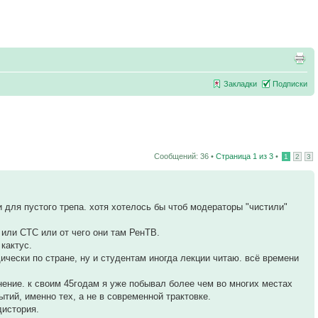
Закладки
Подписки
Сообщений: 36 •
Страница
1
из
3
•
1
2
3
 для пустого трепа. хотя хотелось бы чтоб модераторы "чистили"
 или СТС или от чего они там РенТВ.
 кактус.
дически по стране, ну и студентам иногда лекции читаю. всё времени
нение. к своим 45годам я уже побывал более чем во многих местах
ытий, именно тех, а не в современной трактовке.
дистория.