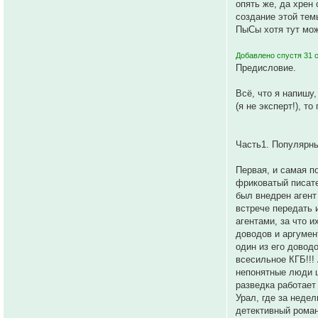
опять же, да хрен
создание этой те
ПыСы хотя тут мож
Добавлено спустя 31 
Предисловие.
Всё, что я напишу
(я не эксперт!), т
Часть1. Популярны
Первая, и самая п
фриковатый писате
был внедрен агент
встрече передать 
агентами, за что 
доводов и аргумен
один из его довод
всесильное КГБ!!!
непонятные люди ш
разведка работает 
Урал, где за неде
детективный роман