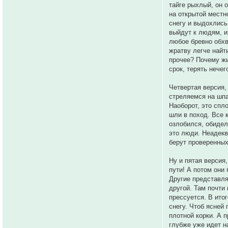
тайге рыхлый, он о
на открытой местн
снегу и выдохлись
выйдут к людям, и
любое бревно обхв
жратву легче найт
прочее? Почему жи
срок, терять нечег
Четвертая версия,
стреляемся на шпа
Наоборот, это спл
шли в поход. Все 
озлобился, обидел
это люди. Неадеква
берут проверенных
Ну и пятая версия
пути! А потом они
Другие представля
другой. Там почти
прессуется. В ито
снегу. Чтоб ясней
плотной корки. А 
глубже уже идет н