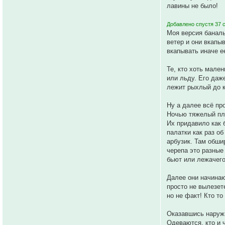
лавины не было!
Добавлено спустя 37 
Моя версия баналь
ветер и они вкапы
вкапывать иначе ее
Те, кто хоть мале
или льду. Его даж
лежит рыхлый до к
Ну а далее всё пр
Ночью тяжелый пла
Их придавило как 
палатки как раз об
арбузик. Там обши
черепа это разные
бьют или лежачего
Далее они начинаю
просто не вылезет
но не факт! Кто то
Оказавшись наружи
Одеваются, кто и 