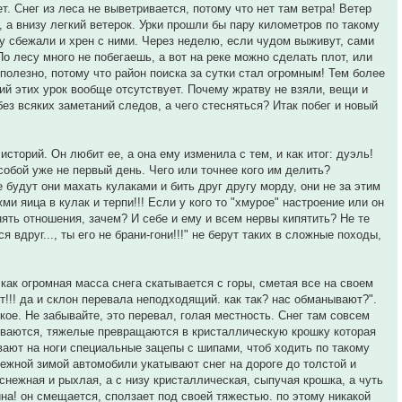
т. Снег из леса не выветривается, потому что нет там ветра! Ветер
, а внизу легкий ветерок. Урки прошли бы пару километров по такому
 Ну сбежали и хрен с ними. Через неделю, если чудом выживут, сами
По лесу много не побегаешь, а вот на реке можно сделать плот, или
сполезно, потому что район поиска за сутки стал огромным! Тем более
вий этих урок вообще отсутствует. Почему жратву не взяли, вещи и
ез всяких заметаний следов, а чего стесняться? Итак побег и новый
торий. Он любит ее, а она ему изменила с тем, и как итог: дуэль!
собой уже не первый день. Чего или точнее кого им делить?
 будут они махать кулаками и бить друг другу морду, они не за этим
 яица в кулак и терпи!!! Если у кого то "хмурое" настроение или он
нять отношения, зачем? И себе и ему и всем нервы кипятить? Не те
 вдруг..., ты его не брани-гони!!!" не берут таких в сложные походы,
 как огромная масса снега скатывается с горы, сметая все на своем
т!!! да и склон перевала неподходящий. как так? нас обманывают?".
кое. Не забывайте, это перевал, голая местность. Снег там совсем
дуваются, тяжелые превращаются в кристаллическую крошку которая
вают на ноги специальные зацепы с шипами, чтоб ходить по такому
снежной зимой автомобили укатывают снег на дороге до толстой и
 снежная и рыхлая, а с низу кристаллическая, сыпучая крошка, а чуть
вина! он смещается, сползает под своей тяжестью. по этому никакой