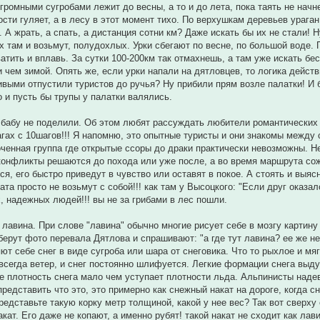
громными сугробами лежит до весны, а то и до лета, пока таять не начне
ости гуляет, а в лесу в этот момент тихо. По верхушкам деревьев ураган
. А жрать, а спать, а дистанция сотни км? Даже искать бы их не стали!
х там и возьмут, полудохлых. Урки сбегают по весне, по большой воде. 
атить и вплавь. За сутки 100-200км так отмахнешь, а там уже искать бе
и чем зимой. Опять же, если урки напали на дятловцев, то логика дейст
выми отпустили туристов до ручья? Ну прибили прям возле палатки! И б
о и пусть бы трупы у палатки валялись.
 бабу не поделили. Об этом любят рассуждать любители романтических ис
гах с 10шагов!!! Я напомню, это опытные туристы и они знакомы между 
оченная группа где открытые ссоры до драки практически невозможны. Не
конфликты решаются до похода или уже после, а во время маршрута сожми
ся, его быстро приведут в чувство или оставят в покое. А стоять и выяс
та просто не возьмут с собой!!! как там у Высоцкого: "Если друг оказался
, надежных людей!!! вы не за грибами в лес пошли.
, лавина. При слове "лавина" обычно многие рисует себе в мозгу картину
 берут фото перевала Дятлова и спрашивают: "а где тут лавина? ее же не
ют себе снег в виде сугроба или шара от снеговика. Что то рыхлое и мяг
 всегда ветер, и снег постоянно шлифуется. Легкие формации снега вы
ге плотность снега мало чем уступает плотности льда. Альпинисты наде
 представить что это, это примерно как снежный накат на дороге, когда 
представьте такую корку метр толщиной, какой у нее вес? Так вот сверху
акат. Его даже не копают, а именно рубят! такой накат не сходит как ла