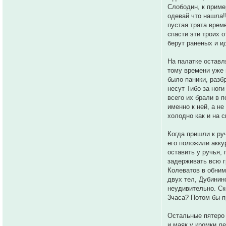
Слободин, к приме
одевай что нашла!
пустая трата врем
спасти эти троих о
берут раненых и ид
На палатке оставл
тому времени уже 
было паники, разб
несут Тибо за ног
всего их брали в 
именно к ней, а не
холодно как и на с
Когда пришли к ру
его положили акку
оставить у ручья,
задерживать всю г
Колеватов в обним
двух тел, Дубинино
неудивительно. Ск
3часа? Потом бы п
Остальные пятеро 
и маяк у кромки л