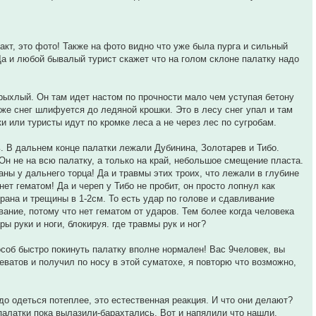
акт, это фото! Также на фото видно что уже была пурга и сильный
 Да и любой бывалый турист скажет что на голом склоне палатку надо
е рыхлый. Он там идет настом по прочности мало чем уступая бетону
убже снег шлифуется до ледяной крошки. Это в лесу снег упал и там
и или туристы идут по кромке леса а не через лес по сугробам.
ть. В дальнем конце палатки лежали Дубинина, Золотарев и Тибо.
Он не на всю палатку, а только на край, небольшое смещение пласта.
ны у дальнего торца! Да и травмы этих троих, что лежали в глубине
нет гематом! Да и череп у Тибо не пробит, он просто лопнул как
рана и трещины в 1-2см. То есть удар по голове и сдавливание
ание, потому что нет гематом от ударов. Тем более когда человека
ы руки и ноги, блокируя. где травмы рук и ног?
особ быстро покинуть палатку вполне нормален! Вас 9человек, вы
еватов и получил по носу в этой суматохе, я повторю что возможно,
до одеться потеплее, это естественная реакция. И что они делают?
 палатки пока вылазили-барахтались. Вот и напялили что нашли.