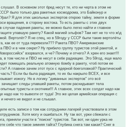
 слушал. В основном этот бред несут те, кто ни черта в этом не
 СССР было только два ракетных космодрома, это Байконур и
й Урал? Я для этих школьных экспертов открою тайну, земля в форме
оси вращения, в сторону востока. То есть ракеты с этих двух
 в случае падения ракеты, ее можно было легко найти и главное
ретащите упавшую ракету? Какой магией эльфов? Там нет не то что ж\д
имой. Вертолёт? Я не спец, но в 59году у СССР были такие вертолёты
а, как ее от туда перевезли??? Ракета ПВО? Американские
а ПВО и в чем секрет? Ну прибило группу туристов этой ракетой, и
Новороссийск" взорвался, и че? Почему и отчего? А хрен его знает!!!
ета, в том числе и ПВО не несут в себе радиацию. Это 59год, еще мало
придет помещать реальную атомную бомбу в ракету, чтоб потом ее
ти? А главное зачем этот пуск с ядерной боеголовкой? Практический
 часть? Если бы была радиация, то их бы накрыло ВСЕХ, и все
зывает изжогу. Но в логику "диванных экспертов" это всё
у, зачищает следы упавшей ракеты, потом раскидывает тела
опытные туристы и охотники!!! А главное, этих всех солдат надо как
ще надо как то вывезти от туда! Это же целая армейская операция с
о и нечего не видел и не слышал.
 деле есть записи о том как сотрудники лагерей участвовали в этом
трудников. Хотя могу и ошибаться. Ну так вот, урки сбежали с
а, приняли участи в "поиске" туристов. Так вот, ни один урка не
те себе что такое зимняя тайга? Глубина снега там какая? Снег в