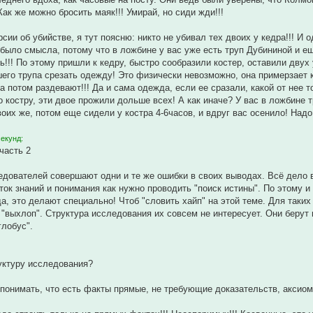
Как же можно бросить маяк!!! Умирай, но сиди жди!!!
ии об убийстве, я тут поясню: никто не убивал тех двоих у кедра!!! И 
 было смысла, потому что в ложбине у вас уже есть труп Дубининой и ещ
ь!!! По этому пришли к кедру, быстро сообразили костер, оставили двух 
его трупа срезать одежду! Это физически невозможно, она примерзает к 
 а потом раздевают!!! Да и сама одежда, если ее сразали, какой от нее 
о костру, эти двое прожили дольше всех! А как иначе? У вас в ложбине т
воих же, потом еще сидели у костра 4-6часов, и вдруг вас осенило! Надо
секунд:
часть 2
дователей совершают одни и те же ошибки в своих выводах. Всё дело в
аток знаний и понимания как нужно проводить "поиск истины". По этому
гда, это делают специально! Чтоб "словить хайп" на этой теме. Для таки
 "выхлоп". Структура исследования их совсем не интересует. Они берут 
глобус".
уктуру исследования?
понимать, что есть факты прямые, не требующие доказательств, аксиома