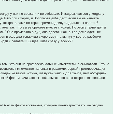
одежду у них не срезали и не отбирали. И задерживаться у кедра, у
е Тибо при смерти, и Золотарев дуба даст, если вы не начнете
у костра, а сами не теряя времени двинули дальше, к палатке!
телу так, что вы ее срежете вместе с кожей. По этому такие трупы
толк? Она промерзла в дуб, она деревянная, вы ее даже одеть не
руп и еще два товарища скоро умрут, а вы тут у костра разборки
 идти к палатке!!! Общая шиза сразу у всех???
 том, что они не профессиональные изыскатели, а обыватели. Это не
 и возникают множество нелепых и расхожих версий противоречащих
х людей не важна истина, им нужен хайп и для хайпа, чем абсурдней
некий факт и начинают его обсасывать со всех сторон, как сенсацию!
! А есть факты косвенные, которые можно трактовать как угодно.