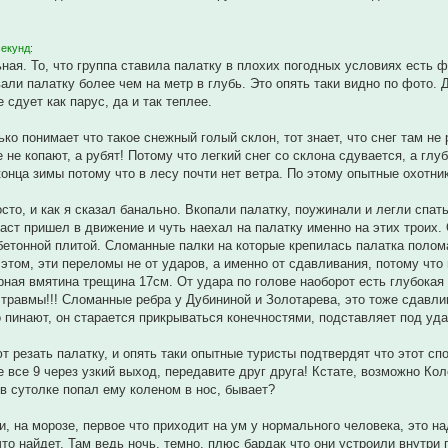
секунд:
ная. То, что группа ставила палатку в плохих погодных условиях есть ф
вали палатку более чем на метр в глубь. Это опять таки видно по фото.
 сдует как парус, да и так теплее.
нько понимает что такое снежный голый склон, тот знает, что снег там н
е не копают, а рубят! Потому что легкий снег со склона сдувается, а гл
онца зимы потому что в лесу почти нет ветра. По этому опытные охотник
осто, и как я сказал банально. Вкопали палатку, поужинали и легли спа
ст пришел в движение и чуть наехал на палатку именно на этих троих. 
бетонной плитой. Сломанные палки на которые крепилась палатка полома
 этом, эти переломы не от ударов, а именно от сдавливания, потому что 
рная вмятина трещина 17см. От удара по голове наоборот есть глубокая 
 травмы!!! Сломанные ребра у Дубининой и Золотарева, это тоже сдавлив
 пинают, он старается прикрываться конечностями, подставляет под удар
т резать палатку, и опять таки опытные туристы подтвердят что этот сп
е все 9 через узкий выход, передавите друг друга! Кстате, возможно Кол
 в сутолке попал ему коленом в нос, бывает?
, на морозе, первое что приходит на ум у нормального человека, это на
что найдет. Там ведь ночь, темно, плюс бардак что они устроили внутри