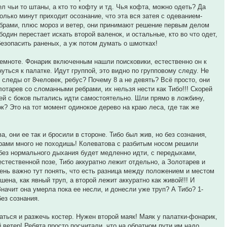
л чьи то штаны, а кто то кофту и тд. Чья кофта, можно одеть? Да
олько минут приходит осознание, что эта вся затея с одеванием-
ребрами, плюс мороз и ветер, они принимают решение первым делом
бодин перестает искать второй валенок, и остальные, кто во что одет,
обезопасить раненых, а уж потом думать о шмотках!
темноте. Фонарик включенным нашли поисковики, естественно он к
уться к палатке. Идут группой, это видно по групповому следу. Не
 следы от 8человек, ребус? Почему 8 а не девять? Всё просто, они
олотарев со сломанными ребрами, их нельзя нести как Тибо!!! Скорей
щей с боков пытались идти самостоятельно. Шли прямо в ложбину,
ок? Это на тот момент одинокое дерево на краю леса, где так же
, они ее так и бросили в стороне. Тибо был жив, но без сознания,
брами много не походишь! Колеватова с разбитым носом решили
н без нормального дыхания будет медленно идти, с передыхами,
естественной позе, Тибо аккуратно лежит отдельно, а Золотарев и
ень важно тут понять, что есть разница между положением и местом
шена, как явный труп, а второй лежит аккуратно как живой!!! И
ачит она умерла пока ее несли, и донесли уже труп? А Тибо? 1-
без сознания.
аться и разжечь костер. Нужен второй маяк! Маяк у палатки-фонарик,
 ветер! Ребята просто посчитали, что на обратном пути им надо