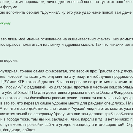
 с ним, с этим перевалом, лично для меня всё ясно, но тут этот наш "ки
мы форума.
но вспомнить сериал "Дружина", ну это уже удар ниже пояса! там даже
секунду:
, это лишь моё мнение основанное на общеизвестных фактах, без домысл
о постараюсь полагаться на логику и здравый смысл. Так что никаких йет
е версии.
опулярная, точнее самая фриковатая, это версия про: "работа спецслужб
ль, который написал уже ряд книг на эту тему, и чтоб лучше продавалос
 ЦРУ или КГБ который должен был на перевале встретиться с какими то
им "посылку" с радиацией, но дятловцы, простые и честные комсомольц
их и убили! Ужас!!! Но для детективного романа в стиле Эраста Фандорин
тов которые при ближайшем рассмотрении лопаются как мыльный пузырь. 
ов это то, что перевал самое удобное место для рандеву спецслужб. Ну 
 А то, что место действительно тихое и "чужие" люди в этих местах уж
ляются зимой по северному Уралу, что они там делают, грибы собирают
и в городе тоже, там нычки, закладки, явки, пароли и тд, и нет никаких
лю пути может произойти всё что угодно и рандеву в итоге сорвется!!! О
, бондиада, сойдет.