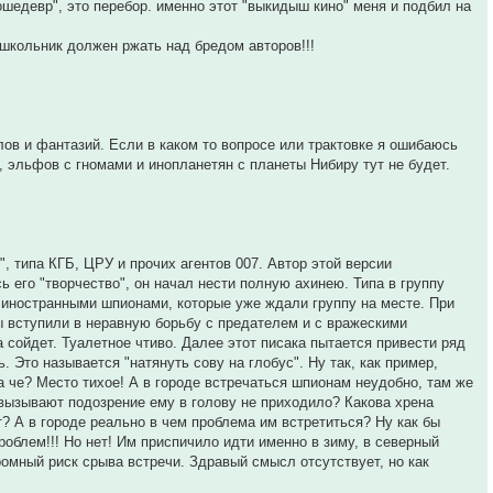
ношедевр", это перебор. именно этот "выкидыш кино" меня и подбил на
 школьник должен ржать над бредом авторов!!!
ов и фантазий. Если в каком то вопросе или трактовке я ошибаюсь
и, эльфов с гномами и инопланетян с планеты Нибиру тут не будет.
", типа КГБ, ЦРУ и прочих агентов 007. Автор этой версии
ь его "творчество", он начал нести полную ахинею. Типа в группу
 иностранными шпионами, которые уже ждали группу на месте. При
ы вступили в неравную борьбу с предателем и с вражескими
а сойдет. Туалетное чтиво. Далее этот писака пытается привести ряд
Это называется "натянуть сову на глобус". Ну так, как пример,
а че? Место тихое! А в городе встречаться шпионам неудобно, там же
е вызывают подозрение ему в голову не приходило? Какова хрена
? А в городе реально в чем проблема им встретиться? Ну как бы
 проблем!!! Но нет! Им приспичило идти именно в зиму, в северный
громный риск срыва встречи. Здравый смысл отсутствует, но как