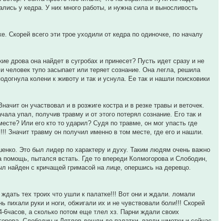
ались у кедра. У них много работы, и нужна сила и выносливость
е. Скорей всего эти трое уходили от кедра по одиночке, по началу
ие дрова она найдет в сугробах и принесет? Пусть идет сразу и не
и человек тупо засыпает или теряет сознание. Она легла, решила
одогнула колени к животу и так и уснула. Ее так и нашли поисковики
ачит он участвовал и в розжиге костра и в резке травы и веточек.
чала упал, получив травму и от этого потерял сознание. Его так и
есте? Или его кто то ударил? Судя по травме, он мог упасть где
!!! Значит травму он получил именно в том месте, где его и нашли.
енко. Это был лидер по характеру и духу. Таким людям очень важно
на помощь, пытался встать. Где то впереди Колмогорова и Слободин,
ыл найден с кричащей гримасой на лице, опершись на деревцо.
 ждать тех троих что ушли к палатке!!! Вот они и ждали. ломали
нь пихали руки и ноги, обжигали их и не чувствовали боли!!! Скорей
 4-6часов, а сколько потом еще тлел хз. Парни ждали своих
горова, Слободин и Дятлов дошли до палатки, взяли шмотки и сейчас