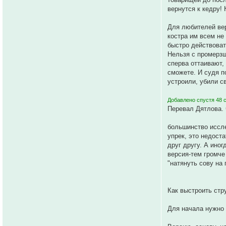
вернутся к кедру! 
Для любителей верс
костра им всем не
быстро действоват
Нельзя с промерзш
сперва оттаивают,
сможете. И судя п
устроили, убили с
Добавлено спустя 48 
Перевал Дятлова. 
большинство иссле
упрек, это недост
друг другу. А ино
версия-тем громче
"натянуть сову на 
Как выстроить стр
Для начала нужно 