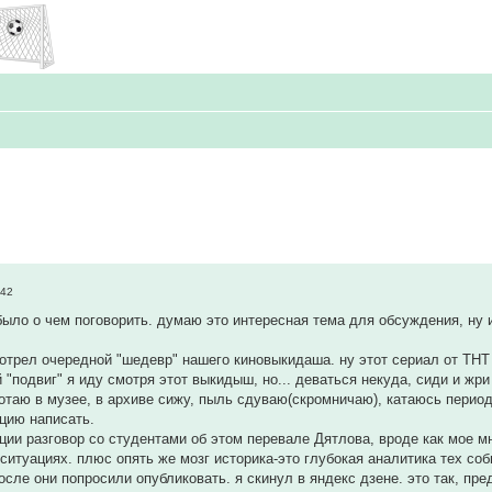
:42
было о чем поговорить. думаю это интересная тема для обсуждения, ну и
мотрел очередной "шедевр" нашего киновыкидаша. ну этот сериал от ТНТ
 "подвиг" я иду смотря этот выкидыш, но... деваться некуда, сиди и жри
аботаю в музее, в архиве сижу, пыль сдуваю(скромничаю), катаюсь перио
цию написать.
кции разговор со студентами об этом перевале Дятлова, вроде как мое м
 ситуациях. плюс опять же мозг историка-это глубокая аналитика тех соб
осле они попросили опубликовать. я скинул в яндекс дзене. это так, пре