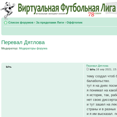
Список форумов
‹
За пределами Лиги
‹
Оффтопик
Перевал Дятлова
Модератор:
Модераторы форума
Перевал Дятлова
Ыть
Ыть
16 апр 2021, 15
тему создал чтоб 
балабольство.
тут я на днях пос
я понимал на какой
я историк, так, р
нет свою диссерта
и тут зашел на ле
страны и в разных
и я им высказал. п