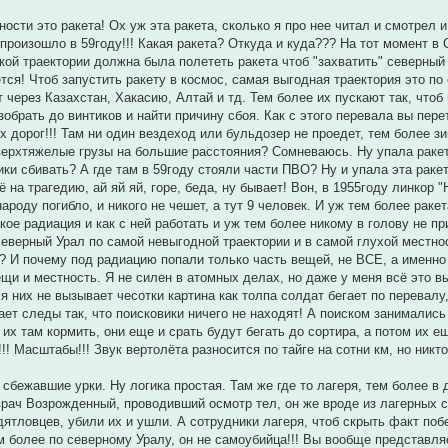
ости это ракета! Ох уж эта ракета, сколько я про нее читал и смотрел и
произошло в 59году!!! Какая ракета? Откуда и куда??? На тот момент в
акой траектории должна была полететь ракета чтоб "захватить" северны
тся! Чтоб запустить ракету в космос, самая выгодная траектория это по 
 через Казахстан, Хакасию, Алтай и тд. Тем более их пускают так, чтоб
азобрать до винтиков и найти причину сбоя. Как с этого перевала вы пе
ых дорог!!! Там ни один вездеход или бульдозер не проедет, тем более з
верхтяжелые грузы на большие расстояния? Сомневаюсь. Ну упала ракет
ки сбивать? А где там в 59году стояли части ПВО? Ну и упала эта ракет
 на трагедию, ай яй яй, горе, беда, ну бывает! Вон, в 1955году линкор "
ароду погибло, и никого не чешет, а тут 9 человек. И уж тем более рак
акое радиация и как с ней работать и уж тем более никому в голову не 
еверный Урал по самой невыгодной траектории и в самой глухой местнос
? И почему под радиацию попали только часть вещей, не ВСЕ, а именно
ещи и местность. Я не силен в атомных делах, но даже у меня всё это вы
я них не вызывает чесотки картина как толпа солдат бегает по перевал
ает следы так, что поисковики ничего не находят! А поиском занимались 
 их там кормить, они еще и срать будут бегать до сортира, а потом их е
!! Масштабы!!! Звук вертолёта разносится по тайге на сотни км, но никт
 сбежавшие урки. Ну логика простая. Там же где то лагеря, тем более в
врач Возрожденный, проводивший осмотр тел, он же вроде из лагерных со
ятловцев, убили их и ушли. А сотрудники лагеря, чтоб скрыть факт побег
м более по северному Уралу, он не самоубийца!!! Вы вообще представляе