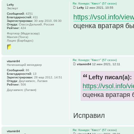
Re: Конкурс "Квест" (57 сезон)
Lefty
Lefty
12 июн 2021, 10:55
Эксперт
Сообщений:
4251
https://vsol.info/vi
Благодарностей:
411
Зарегистрирован:
30 апр 2010, 09:30
оценка вратаря б
Откуда:
Спасск-Дальний, Россия
Рейтинг:
424
Фортиор (Мадагаскар)
Мангия (Тонга)
Лацио (Барбадос)
Re: Конкурс "Квест" (57 сезон)
vitamin94
vitamin94
12 июн 2021, 12:11
Начинающий менеджер
Сообщений:
86
Благодарностей:
13
Lefty писал(а):
Зарегистрирован:
28 мар 2012, 14:51
Откуда:
Даугавпилс, Латвия
https://vsol.info/
Рейтинг:
506
Даугавпилс (Латвия)
оценка вратаря
Исправил
Re: Конкурс "Квест" (57 сезон)
vitamin94