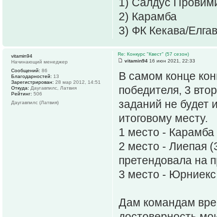
1) Салдус Провим
2) Карамба
3) ФК Кекава/Елга
Re: Конкурс "Квест" (57 сезон)
vitamin94
vitamin94
16 июн 2021, 22:33
Начинающий менеджер
Сообщений:
86
В самом конце кон
Благодарностей:
13
Зарегистрирован:
28 мар 2012, 14:51
победителя, 3 вто
Откуда:
Даугавпилс, Латвия
Рейтинг:
506
заданий не будет 
Даугавпилс (Латвия)
итоговому месту.
1 место - Карамба
2 место - Лиепая (
претендовала на 
3 место - Юрниекс
Дам командам вре
достоверность мои