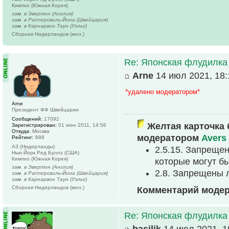
Кимпхо (Южная Корея)
зам. в Эвертон (Англия)
зам. в Рапперсвиль-Йона (Швейцария)
зам. в Карнарвон Таун (Уэльс)
Сборная Нидерландов (мол.)
Re: Японская флудилка
Arne
14 июл 2021, 18:
*удалено модератором*
Arne
Президент ФФ Швейцарии
Сообщений:
17092
Желтая карточка 
Зарегистрирован:
01 июн 2011, 14:56
Откуда:
Москва
модератором
Avers
Рейтинг:
686
АЗ (Нидерланды)
2.5.15. Запреще
Нью-Йорк Ред Буллз (США)
Кимпхо (Южная Корея)
которые могут б
зам. в Эвертон (Англия)
2.8. Запрещены 
зам. в Рапперсвиль-Йона (Швейцария)
зам. в Карнарвон Таун (Уэльс)
Сборная Нидерландов (мол.)
Комментарий моде
Re: Японская флудилка
basilik
14 июл 2021, 1