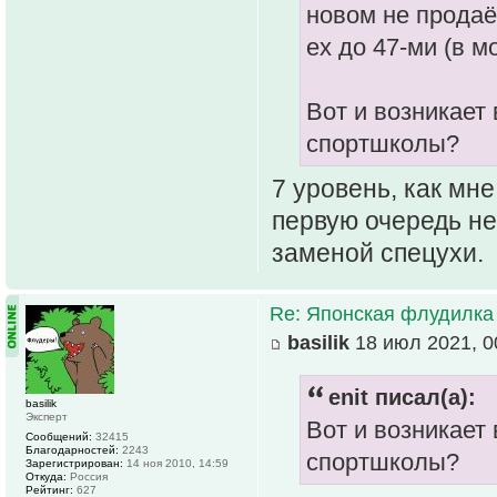
новом не продаёт
ех до 47-ми (в м
Вот и возникает 
спортшколы?
7 уровень, как мн
первую очередь не 
заменой спецухи.
Re: Японская флудилка
basilik
18 июл 2021, 0
enit писал(а):
basilik
Эксперт
Вот и возникает 
Сообщений:
32415
Благодарностей:
2243
спортшколы?
Зарегистрирован:
14 ноя 2010, 14:59
Откуда:
Россия
Рейтинг:
627