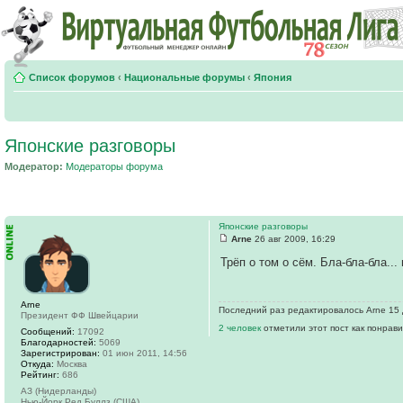
Список форумов
‹
Национальные форумы
‹
Япония
Японские разговоры
Модератор:
Модераторы форума
Японские разговоры
Arne
26 авг 2009, 16:29
Трёп о том о сём. Бла-бла-бла...
Arne
Последний раз редактировалось Arne 15 д
Президент ФФ Швейцарии
2 человек
отметили этот пост как понрав
Сообщений:
17092
Благодарностей:
5069
Зарегистрирован:
01 июн 2011, 14:56
Откуда:
Москва
Рейтинг:
686
АЗ (Нидерланды)
Нью-Йорк Ред Буллз (США)