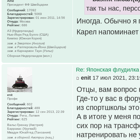
Arne
Президент ФФ Швейцарии
так ты нас, пер
Сообщений:
17092
Благодарностей:
5069
Зарегистрирован:
01 июн 2011, 14:56
Иногда. Обычно я 
Откуда:
Москва
Рейтинг:
686
Карел напоминает 
АЗ (Нидерланды)
Нью-Йорк Ред Буллз (США)
Кимпхо (Южная Корея)
зам. в Эвертон (Англия)
зам. в Рапперсвиль-Йона (Швейцария)
зам. в Карнарвон Таун (Уэльс)
Сборная Нидерландов (мол.)
Re: Японская флудилка
enit
17 июл 2021, 23:1
Отцы, вам вопрос 
enit
Где-то у вас в фо
Профи
Сообщений:
602
из спортшколы это
Благодарностей:
489
Зарегистрирован:
12 сен 2013, 22:39
А в итоге у меня п
Откуда:
Рига, Латвия
Рейтинг:
625
сих пор на трансф
Вальс-Грюнау (Австрия)
Барракас (Уругвай)
Мвадуи Юнайтед (Танзания)
натренировать не у
зам. в сборной Австрии (нац.)