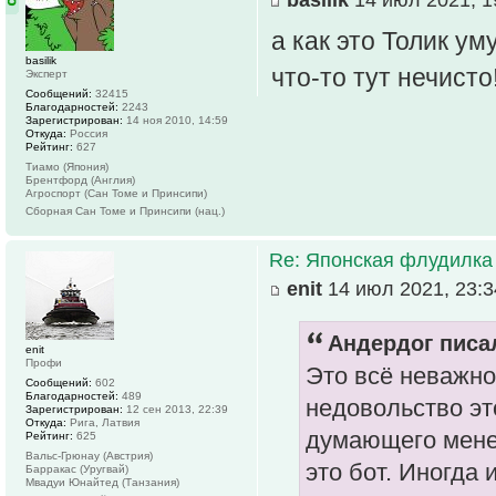
а как это Толик у
basilik
что-то тут нечисто
Эксперт
Сообщений:
32415
Благодарностей:
2243
Зарегистрирован:
14 ноя 2010, 14:59
Откуда:
Россия
Рейтинг:
627
Тиамо (Япония)
Брентфорд (Англия)
Агроспорт (Сан Томе и Принсипи)
Сборная Сан Томе и Принсипи (нац.)
Re: Японская флудилка
enit
14 июл 2021, 23:3
Андердог писал
enit
Профи
Это всё неважно
Сообщений:
602
Благодарностей:
489
недовольство эт
Зарегистрирован:
12 сен 2013, 22:39
Откуда:
Рига, Латвия
думающего менед
Рейтинг:
625
Вальс-Грюнау (Австрия)
это бот. Иногда 
Барракас (Уругвай)
Мвадуи Юнайтед (Танзания)