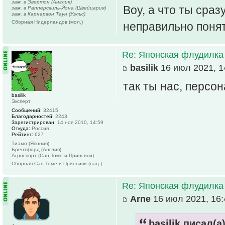
зам. в Эвертон (Англия)
Воу, а что ты сраз
зам. в Рапперсвиль-Йона (Швейцария)
зам. в Карнарвон Таун (Уэльс)
Сборная Нидерландов (мол.)
неправильно поня
Re: Японская флудилка
basilik
16 июл 2021, 1
так ты нас, персо
basilik
Эксперт
Сообщений:
32415
Благодарностей:
2243
Зарегистрирован:
14 ноя 2010, 14:59
Откуда:
Россия
Рейтинг:
627
Тиамо (Япония)
Брентфорд (Англия)
Агроспорт (Сан Томе и Принсипи)
Сборная Сан Томе и Принсипи (нац.)
Re: Японская флудилка
Arne
16 июл 2021, 16:
basilik писал(а)