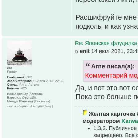
Расшифруйте мне п
подколы и как узна
Re: Японская флудилка
enit
14 июл 2021, 23:4
Arne писал(а):
enit
Профи
Комментарий мо
Сообщений:
602
Зарегистрирован:
12 сен 2013, 22:39
Откуда:
Рига, Латвия
Да, и вот это вот 
Рейтинг:
625
Вальс-Грюнау (Австрия)
Пока это больше п
Барракас (Уругвай)
Мвадуи Юнайтед (Танзания)
зам. в сборной Австрии (нац.)
Желтая карточка 
модератором
Karwa
1.3.2. Публично
запрещено. Все 