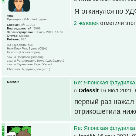
Я откинулся по У
Arne
Президент ФФ Швейцарии
2 человек
отметили этот
Сообщений:
17092
Благодарностей:
5069
Зарегистрирован:
01 июн 2011, 14:56
Откуда:
Москва
Рейтинг:
686
АЗ (Нидерланды)
Нью-Йорк Ред Буллз (США)
Кимпхо (Южная Корея)
зам. в Эвертон (Англия)
зам. в Рапперсвиль-Йона (Швейцария)
зам. в Карнарвон Таун (Уэльс)
Сборная Нидерландов (мол.)
Re: Японская флудилка
Odessit
Odessit
16 июл 2021, 
первый раз нажал 
отрикошетила ни
Re: Японская флудилка
basilik
16 июл 2021, 0