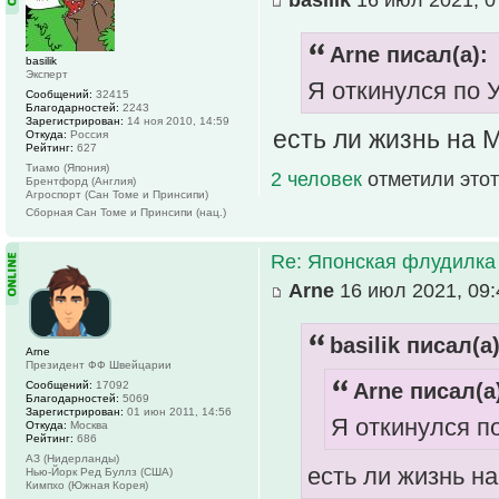
Arne писал(а):
basilik
Эксперт
Я откинулся по
Сообщений:
32415
Благодарностей:
2243
Зарегистрирован:
14 ноя 2010, 14:59
есть ли жизнь на
Откуда:
Россия
Рейтинг:
627
Тиамо (Япония)
2 человек
отметили этот
Брентфорд (Англия)
Агроспорт (Сан Томе и Принсипи)
Сборная Сан Томе и Принсипи (нац.)
Re: Японская флудилка
Arne
16 июл 2021, 09:
basilik писал(а)
Arne
Президент ФФ Швейцарии
Сообщений:
17092
Arne писал(а
Благодарностей:
5069
Зарегистрирован:
01 июн 2011, 14:56
Я откинулся п
Откуда:
Москва
Рейтинг:
686
АЗ (Нидерланды)
есть ли жизнь н
Нью-Йорк Ред Буллз (США)
Кимпхо (Южная Корея)