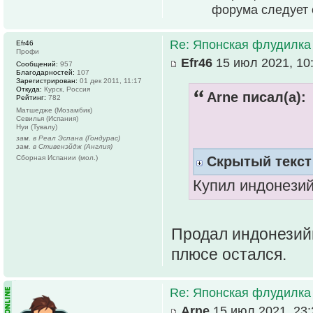
форума следует 
Re: Японская флудилка
Efr46
Профи
Efr46
15 июл 2021, 10
Сообщений:
957
Благодарностей:
107
Зарегистрирован:
01 дек 2011, 11:17
Откуда:
Курск, Россия
Arne писал(а):
Рейтинг:
782
Матшедже (Мозамбик)
Севилья (Испания)
Нуи (Тувалу)
зам. в Реал Эспана (Гондурас)
зам. в Стивенэйдж (Англия)
Сборная Испании (мол.)
Скрытый текст
Купил индонези
Продал индонезий
плюсе остался.
Re: Японская флудилка
Arne
15 июл 2021, 23: