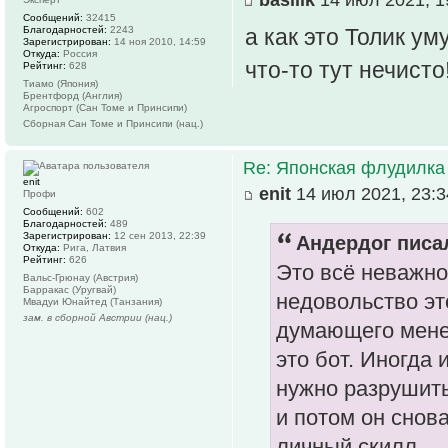
Сообщений:
32415
Благодарностей:
2243
а как это Толик у
Зарегистрирован:
14 ноя 2010, 14:59
Откуда:
Россия
что-то тут нечисто
Рейтинг:
628
Тиамо (Япония)
Брентфорд (Англия)
Агроспорт (Сан Томе и Принсипи)
Сборная Сан Томе и Принсипи (нац.)
Re: Японская флудилка
enit
enit
14 июл 2021, 23:3
Профи
Сообщений:
602
Благодарностей:
489
Зарегистрирован:
12 сен 2013, 22:39
Андердог писал
Откуда:
Рига, Латвия
Рейтинг:
626
Это всё неважно
Вальс-Грюнау (Австрия)
Барракас (Уругвай)
недовольство эт
Мвадуи Юнайтед (Танзания)
зам. в сборной Австрии (нац.)
думающего менед
это бот. Иногда 
нужно разрушить
и потом он снов
личный скилл.