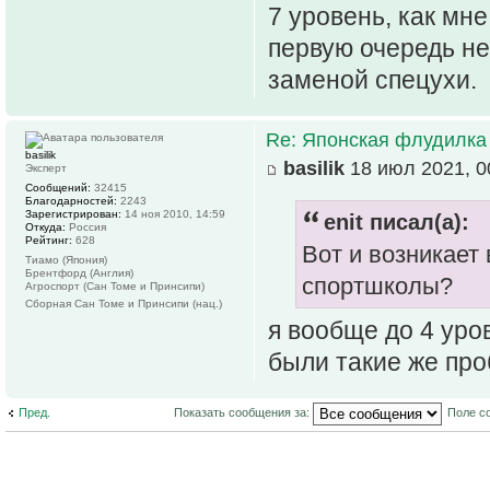
7 уровень, как мн
первую очередь не 
заменой спецухи.
Re: Японская флудилка
basilik
basilik
18 июл 2021, 0
Эксперт
Сообщений:
32415
Благодарностей:
2243
Зарегистрирован:
14 ноя 2010, 14:59
enit писал(а):
Откуда:
Россия
Рейтинг:
628
Вот и возникает 
Тиамо (Япония)
Брентфорд (Англия)
спортшколы?
Агроспорт (Сан Томе и Принсипи)
Сборная Сан Томе и Принсипи (нац.)
я вообще до 4 уров
были такие же пр
Пред.
Показать сообщения за:
Поле с