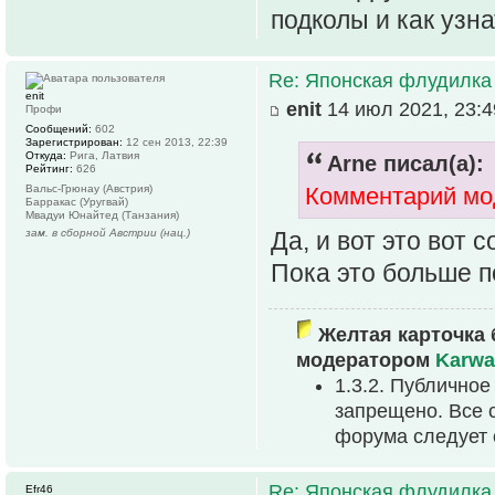
подколы и как узна
Re: Японская флудилка
enit
enit
14 июл 2021, 23:4
Профи
Сообщений:
602
Зарегистрирован:
12 сен 2013, 22:39
Откуда:
Рига, Латвия
Arne писал(а):
Рейтинг:
626
Вальс-Грюнау (Австрия)
Комментарий мо
Барракас (Уругвай)
Мвадуи Юнайтед (Танзания)
зам. в сборной Австрии (нац.)
Да, и вот это вот 
Пока это больше п
Желтая карточка 
модератором
Karwa
1.3.2. Публично
запрещено. Все 
форума следует 
Re: Японская флудилка
Efr46