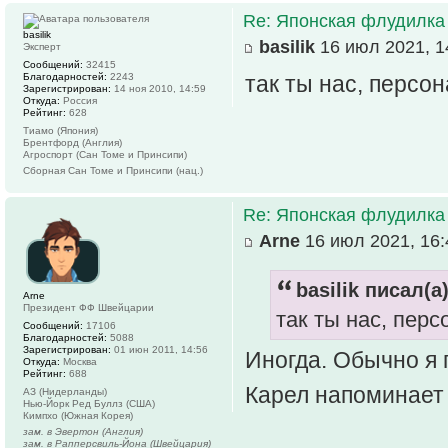
Re: Японская флудилка
basilik
basilik
16 июл 2021, 1
Эксперт
Сообщений:
32415
Благодарностей:
2243
так ты нас, персо
Зарегистрирован:
14 ноя 2010, 14:59
Откуда:
Россия
Рейтинг:
628
Тиамо (Япония)
Брентфорд (Англия)
Агроспорт (Сан Томе и Принсипи)
Сборная Сан Томе и Принсипи (нац.)
Re: Японская флудилка
Arne
16 июл 2021, 16:
basilik писал(а)
Arne
Президент ФФ Швейцарии
так ты нас, пер
Сообщений:
17106
Благодарностей:
5088
Зарегистрирован:
01 июн 2011, 14:56
Иногда. Обычно я 
Откуда:
Москва
Рейтинг:
688
Карел напоминает 
АЗ (Нидерланды)
Нью-Йорк Ред Буллз (США)
Кимпхо (Южная Корея)
зам. в Эвертон (Англия)
зам. в Рапперсвиль-Йона (Швейцария)