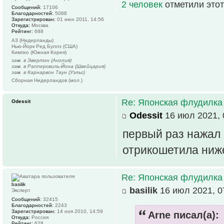
2 человек
отметили этот
Сообщений:
17106
Благодарностей:
5088
Зарегистрирован:
01 июн 2011, 14:56
Откуда:
Москва
Рейтинг:
688
АЗ (Нидерланды)
Нью-Йорк Ред Буллз (США)
Кимпхо (Южная Корея)
зам. в Эвертон (Англия)
зам. в Рапперсвиль-Йона (Швейцария)
зам. в Карнарвон Таун (Уэльс)
Сборная Нидерландов (мол.)
Re: Японская флудилка
Odessit
Odessit
16 июл 2021, 
первый раз нажал 
отрикошетила ни
Re: Японская флудилка
basilik
basilik
16 июл 2021, 0
Эксперт
Сообщений:
32415
Благодарностей:
2243
Зарегистрирован:
14 ноя 2010, 14:59
Arne писал(а):
Откуда:
Россия
Рейтинг:
628