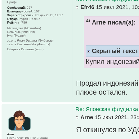
Профи
Efr46
15 июл 2021, 10
Сообщений:
957
Благодарностей:
107
Зарегистрирован:
01 дек 2011, 11:17
Откуда:
Курск, Россия
Arne писал(а):
Рейтинг:
786
Матшедже (Мозамбик)
Севилья (Испания)
Нуи (Тувалу)
зам. в Реал Эспана (Гондурас)
зам. в Стивенэйдж (Англия)
Сборная Испании (мол.)
Скрытый текст
Купил индонези
Продал индонезий
плюсе остался.
Re: Японская флудилка
Arne
15 июл 2021, 23:
Я откинулся по У
Arne
Президент ФФ Швейцарии