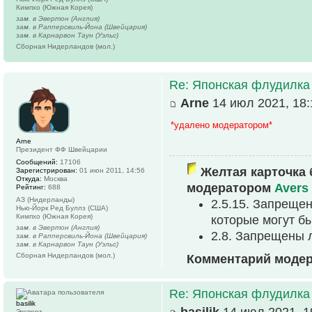
Кимпхо (Южная Корея)
зам. в Эвертон (Англия)
зам. в Рапперсвиль-Йона (Швейцария)
зам. в Карнарвон Таун (Уэльс)
Сборная Нидерландов (мол.)
Re: Японская флудилка
Arne
14 июл 2021, 18:
*удалено модератором*
Arne
Президент ФФ Швейцарии
Сообщений:
17106
Желтая карточка 
Зарегистрирован:
01 июн 2011, 14:56
Откуда:
Москва
модератором
Avers
Рейтинг:
688
АЗ (Нидерланды)
2.5.15. Запреще
Нью-Йорк Ред Буллз (США)
Кимпхо (Южная Корея)
которые могут б
зам. в Эвертон (Англия)
2.8. Запрещены 
зам. в Рапперсвиль-Йона (Швейцария)
зам. в Карнарвон Таун (Уэльс)
Сборная Нидерландов (мол.)
Комментарий моде
Re: Японская флудилка
basilik
basilik
14 июл 2021, 1
Эксперт