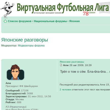
Список форумов
‹
Национальные форумы
‹
Япония
Японские разговоры
Модератор:
Модераторы форума
Японские разговоры
Arne
26 авг 2009, 16:29
Трёп о том о сём. Бла-бла-бла...
Arne
Последний раз редактировалось Arne 15 д
Президент ФФ Швейцарии
2 человек
отметили этот пост как понрав
Сообщений:
17106
Благодарностей:
5088
Зарегистрирован:
01 июн 2011, 14:56
Откуда:
Москва
Рейтинг:
688
АЗ (Нидерланды)
Нью-Йорк Ред Буллз (США)