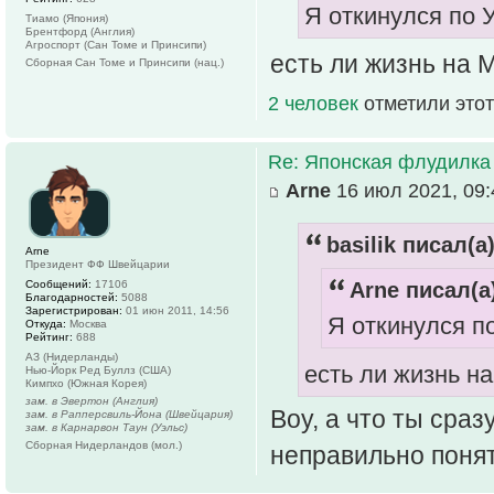
Я откинулся по
Тиамо (Япония)
Брентфорд (Англия)
Агроспорт (Сан Томе и Принсипи)
есть ли жизнь на
Сборная Сан Томе и Принсипи (нац.)
2 человек
отметили этот
Re: Японская флудилка
Arne
16 июл 2021, 09:
basilik писал(а)
Arne
Президент ФФ Швейцарии
Сообщений:
17106
Arne писал(а
Благодарностей:
5088
Зарегистрирован:
01 июн 2011, 14:56
Я откинулся п
Откуда:
Москва
Рейтинг:
688
АЗ (Нидерланды)
есть ли жизнь н
Нью-Йорк Ред Буллз (США)
Кимпхо (Южная Корея)
зам. в Эвертон (Англия)
Воу, а что ты сраз
зам. в Рапперсвиль-Йона (Швейцария)
зам. в Карнарвон Таун (Уэльс)
Сборная Нидерландов (мол.)
неправильно поня