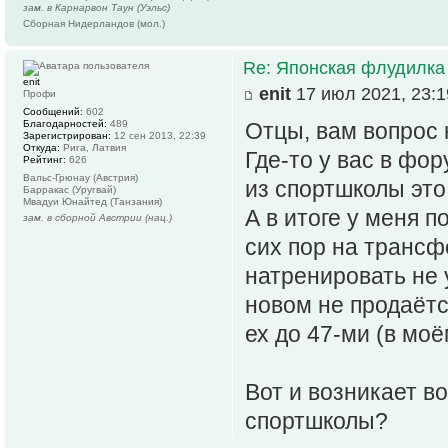
зам. в Карнарвон Таун (Уэльс)
Сборная Нидерландов (мол.)
Re: Японская флудилка
enit
enit
17 июл 2021, 23:1
Профи
Сообщений:
602
Благодарностей:
489
Отцы, вам вопрос 
Зарегистрирован:
12 сен 2013, 22:39
Откуда:
Рига, Латвия
Где-то у вас в фо
Рейтинг:
626
Вальс-Грюнау (Австрия)
из спортшколы это
Барракас (Уругвай)
Мвадуи Юнайтед (Танзания)
А в итоге у меня п
зам. в сборной Австрии (нац.)
сих пор на трансф
натренировать не у
новом не продаётся
ех до 47-ми (в моё
Вот и возникает в
спортшколы?