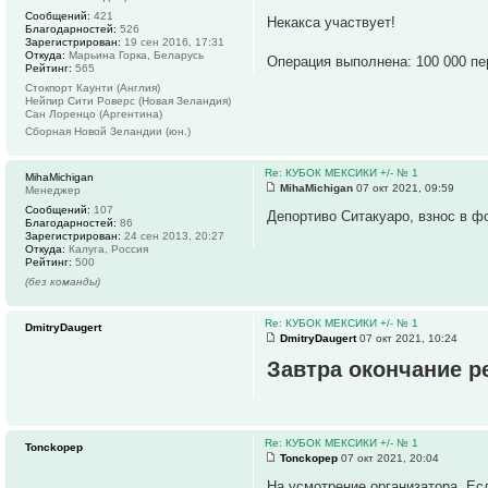
Сообщений:
421
Некакса участвует!
Благодарностей:
526
Зарегистрирован:
19 сен 2016, 17:31
Откуда:
Марьина Горка, Беларусь
Операция выполнена: 100 000 п
Рейтинг:
565
Стокпорт Каунти (Англия)
Нейпир Сити Роверс (Новая Зеландия)
Сан Лоренцо (Аргентина)
Сборная Новой Зеландии (юн.)
Re: КУБОК МЕКСИКИ +/- № 1
MihaMichigan
MihaMichigan
07 окт 2021, 09:59
Менеджер
Сообщений:
107
Депортиво Ситакуаро, взнос в ф
Благодарностей:
86
Зарегистрирован:
24 сен 2013, 20:27
Откуда:
Калуга, Россия
Рейтинг:
500
(без команды)
Re: КУБОК МЕКСИКИ +/- № 1
DmitryDaugert
DmitryDaugert
07 окт 2021, 10:24
Завтра окончание ре
Re: КУБОК МЕКСИКИ +/- № 1
Tonckopep
Tonckopep
07 окт 2021, 20:04
На усмотрение организатора. Ес