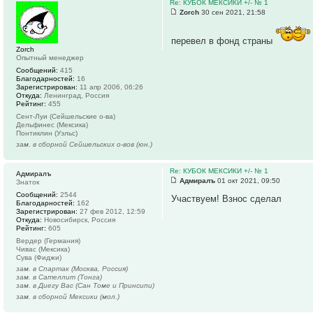
Re: КУБОК МЕКСИКИ +/- № 1
Zorch
30 сен 2021, 21:58
перевел в фонд страны
Zorch
Опытный менеджер
Сообщений:
415
Благодарностей:
16
Зарегистрирован:
11 апр 2006, 06:26
Откуда:
Ленинград, Россия
Рейтинг:
455
Сент-Луи (Сейшельские о-ва)
Дельфинес (Мексика)
Понтиклин (Уэльс)
зам. в сборной Сейшельских о-вов (юн.)
Re: КУБОК МЕКСИКИ +/- № 1
Адмиралъ
Адмиралъ
01 окт 2021, 09:50
Знаток
Сообщений:
2544
Участвуем! Взнос сделал
Благодарностей:
162
Зарегистрирован:
27 фев 2012, 12:59
Откуда:
Новосибирск, Россия
Рейтинг:
605
Вердер (Германия)
Чивас (Мексика)
Сува (Фиджи)
зам. в Спартак (Москва, Россия)
зам. в Сателлит (Тонга)
зам. в Диегу Вас (Сан Томе и Принсипи)
зам. в сборной Мексики (мол.)