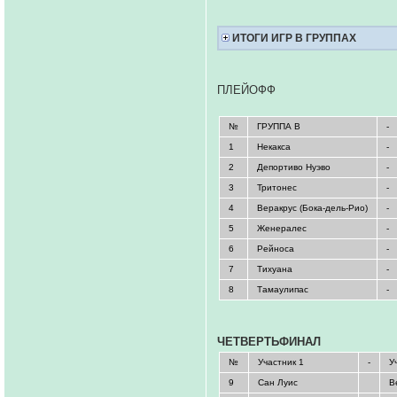
ИТОГИ ИГР В ГРУППАХ
ПЛЕЙОФФ
№
ГРУППА В
-
1
Некакса
-
2
Депортиво Нуэво
-
3
Тритонес
-
4
Веракрус (Бока-дель-Рио)
-
5
Женералес
-
6
Рейноса
-
7
Тихуана
-
8
Тамаулипас
-
ЧЕТВЕРТЬФИНАЛ
№
Участник 1
-
У
9
Сан Луис
В