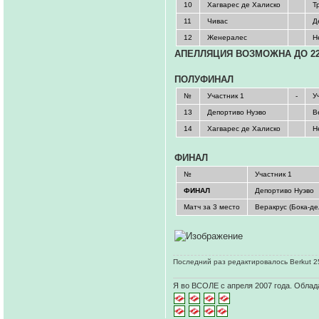
10
Хагварес де Халиско
Т
11
Чивас
Д
12
Женералес
Н
АПЕЛЛЯЦИЯ ВОЗМОЖНА ДО 22
ПОЛУФИНАЛ
№
Участник 1
-
У
13
Депортиво Нуэво
В
14
Хагварес де Халиско
Н
ФИНАЛ
№
Участник 1
ФИНАЛ
Депортиво Нуэво
Матч за 3 место
Веракрус (Бока-де
Последний раз редактировалось Berkut 25
Я во ВСОЛЕ с апреля 2007 года. Облад