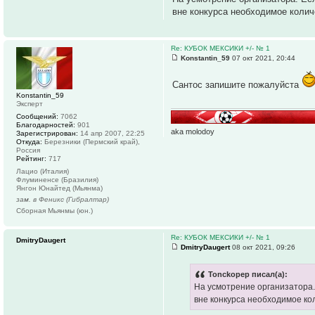
вне конкурса необходимое коли
Re: КУБОК МЕКСИКИ +/- № 1
Konstantin_59
07 окт 2021, 20:44
Сантос запишите пожалуйста
Konstantin_59
Эксперт
Сообщений:
7062
Благодарностей:
901
aka molodoy
Зарегистрирован:
14 апр 2007, 22:25
Откуда:
Березники (Пермский край),
Россия
Рейтинг:
717
Лацио (Италия)
Флуминенсе (Бразилия)
Янгон Юнайтед (Мьянма)
зам. в Феникс (Гибралтар)
Сборная Мьянмы (юн.)
Re: КУБОК МЕКСИКИ +/- № 1
DmitryDaugert
DmitryDaugert
08 окт 2021, 09:26
Tonckopep писал(а):
На усмотрение организатора.
вне конкурса необходимое ко