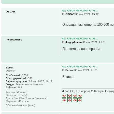
Re: КУБОК МЕКСИКИ +/- № 1
OSCAR
OSCAR
30 сен 2021, 15:12
Операция выполнена: 100 000 п
Re: КУБОК МЕКСИКИ +/- № 1
ФедорАлеев
ФедорАлеев
30 сен 2021, 21:31
Я в теме, взнос перевёл
Re: КУБОК МЕКСИКИ +/- № 1
Berkut
Berkut
30 сен 2021, 21:51
Эксперт
Сообщений:
5730
В кассе
Благодарностей:
348
Зарегистрирован:
24 апр 2007, 16:19
Откуда:
Гвадалахара, Мексика
Рейтинг:
462
Я во ВСОЛЕ с апреля 2007 года. Облад
Тукстла (Мексика)
Сателлит (Тонга)
Диегу Вас (Сан Томе и Принсипи)
Пересвет (Россия)
Сборная Мексики (мол.)