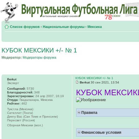
Список форумов
‹
Национальные форумы
‹
Мексика
КУБОК МЕКСИКИ +/- № 1
Модератор:
Модераторы форума
КУБОК МЕКСИКИ +/- № 1
Berkut
Berkut
30 сен 2021, 13:54
Эксперт
Сообщений:
5730
КУБОК МЕКСИКИ
Благодарностей:
348
Зарегистрирован:
24 апр 2007, 16:19
Откуда:
Гвадалахара, Мексика
Рейтинг:
462
Тукстла (Мексика)
Правила
Сателлит (Тонга)
Диегу Вас (Сан Томе и Принсипи)
Пересвет (Россия)
Сборная Мексики (мол.)
Финансовые условия