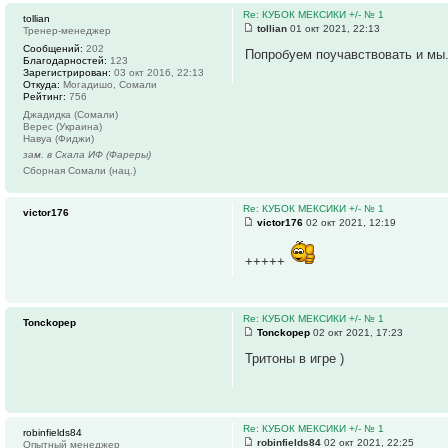
Re: КУБОК МЕКСИКИ +/- № 1
tollian
tollian
01 окт 2021, 22:13
Тренер-менеджер
Сообщений:
202
Попробуем поучавствовать и мы
Благодарностей:
123
Зарегистрирован:
03 окт 2016, 22:13
Откуда:
Могадишо, Сомали
Рейтинг:
756
Джадидка (Сомали)
Верес (Украина)
Навуа (Фиджи)
зам. в Скала ИФ (Фареры)
Сборная Сомали (нац.)
Re: КУБОК МЕКСИКИ +/- № 1
victor176
victor176
02 окт 2021, 12:19
+++++
Re: КУБОК МЕКСИКИ +/- № 1
Tonckopep
Tonckopep
02 окт 2021, 17:23
Тритоны в игре )
Re: КУБОК МЕКСИКИ +/- № 1
robinfields84
robinfields84
02 окт 2021, 22:25
Опытный менеджер