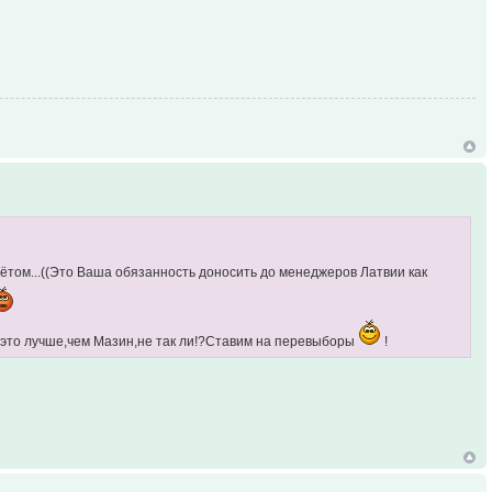
чётом...((Это Ваша обязанность доносить до менеджеров Латвии как
т-это лучше,чем Мазин,не так ли!?Ставим на перевыборы
!