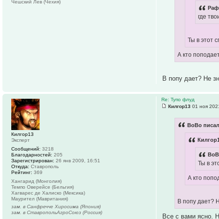
Чешский Лев (Чехия)
Раф
где тв
Ты в этот 
А кто поподает
В попу дает? Не з
Re: Тупо флуд
Килгор13
01 ноя 2021
BoBo писал
Килгор13
Килгор1
Эксперт
Сообщений:
3218
BoB
Благодарностей:
205
Зарегистрирован:
26 янв 2009, 16:51
Ты в эт
Откуда:
Ставрополь
Рейтинг:
369
А кто попо
Хангарид (Монголия)
Темпо Оверейсе (Бельгия)
Хагварес де Халиско (Мексика)
Маурител (Мавритания)
В попу дает? 
зам. в Санфречче Хиросима (Япония)
зам. в СтавропольАгроСоюз (Россия)
Все с вами ясно. Н