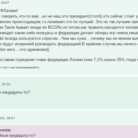
 23:07
 ФЛатвии!
 говорить,что-то вам..,но не наш,это презедент(столб),что сейчас стои
оволен происходящем,т.к.понимает,что он лучший..Это не так,лучшие п
и.Такое бывает везде во ВСОЛе,но потом,как правило,находится челове
роводит какие-либо конкурсы в федерации,делает обзоры игр чемпа,пишет
всегда пользуются спросом...Чем мы хуже...,почему мы не можем выб
 будут искренней руководить федерацией.В крайнем случае,мы ничего н
ез него...-это одинаково((.
оставим отрицание главе федерации Латвии,пока 7,1%,нужно 25%,тогд
т пост как понравившийся.
, 07:31
е кандидаты то?
021, 08:57
сал(а):
ойные кандидаты то?