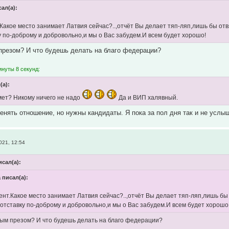
ал(а):
.Какое место занимает Латвия сейчас?..,отчёт Вы делает тяп-ляп,лишь бы от
ку по-доброму и добровольно,и мы о Вас забудем.И всем будет хорошо!
презом? И что будешь делать на благо федерации?
инуты 8 секунд:
(а):
имет? Никому ничего не надо
Да и ВИП халявный.
енять отношение, но нужны кандидаты. Я пока за пол дня так и не услыш
021, 12:54
исал(а):
 писал(а):
ент.Какое место занимает Латвия сейчас?..,отчёт Вы делает тяп-ляп,лишь б
 отставку по-доброму и добровольно,и мы о Вас забудем.И всем будет хорошо
ым презом? И что будешь делать на благо федерации?