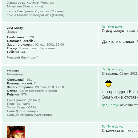
Хагварес де Халиско (Мексика)
Маурител (Мавритания)
зам. в Санфречче Хиросима (Япония)
зам. в СтавропольАгроСоюз (Россия)
Re: Тупо флуд
Дед Болтун
Дед Болтун
01 ноя 2
Эксперт
Сообщений:
3720
Благодарностей:
292
Да кто его снимет
Зарегистрирован:
02 мар 2002, 12:09
Откуда:
Bremerhaven, Германия
Рейтинг:
437
Чешский Лев (Чехия)
Re: Тупо флуд
кувалда
кувалда
01 ноя 2021
Менеджер
Сообщений:
161
Благодарностей:
24
Зарегистрирован:
28 фев 2018, 17:28
Откуда:
Санкт-Петербург, Россия
Г-н президент.Как
Рейтинг:
576
Вам уйти в отстав
Нью Прожект (Латвия)
Пеле (Вануату)
Дед Болтун
отметил это
Хэппи Старс (ЮАР)
Болл Догз (Гренада)
Соль де Америка (Аргентина)
Re: Тупо флуд
Килгор13
01 ноя 202