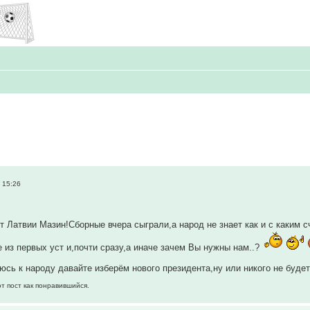
 15:26
т Латвии Мазин!Сборные вчера сыграли,а народ не знает как и с каким с
е из первых уст и,почти сразу,а иначе зачем Вы нужны нам..?
юсь к народу давайте изберём нового президента,ну или никого не буд
т пост как понравившийся.