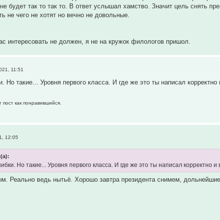
не будет так то так то. В ответ услышал хамство. Значит цель снять п
ть не чего не хотят но вечно не довольные.
вас интересовать не должен, я не на кружок филологов пришол.
021, 11:51
. Но такие... Уровня первого класса. И где же это ты написал корректн
т пост как понравившийся.
1, 12:05
(а):
бки. Но такие... Уровня первого класса. И где же это ты написал корректно 
м. Реально ведь нытьё. Хорошо завтра президента снимем, дольнейшие