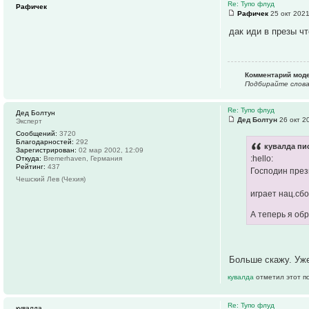
Re: Тупо флуд
Рафичек
Рафичек
25 окт 2021
дак иди в презы ч
Комментарий мод
Подбирайте слова
Re: Тупо флуд
Дед Болтун
Дед Болтун
26 окт 2
Эксперт
Сообщений:
3720
Благодарностей:
292
кувалда пис
Зарегистрирован:
02 мар 2002, 12:09
:hello:
Откуда:
Bremerhaven, Германия
Рейтинг:
437
Господин през
Чешский Лев (Чехия)
играет нац.сб
А теперь я об
Больше скажу. Уже 
кувалда
отметил этот п
Re: Тупо флуд
кувалда