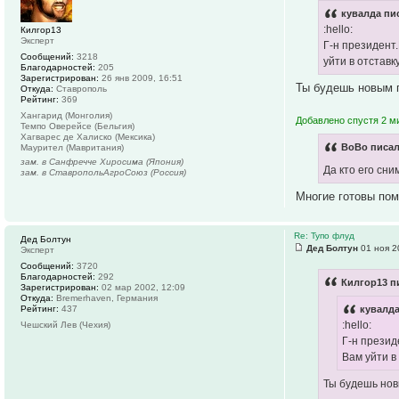
кувалда пис
:hello:
Килгор13
Эксперт
Г-н президент
Сообщений:
3218
уйти в отстав
Благодарностей:
205
Зарегистрирован:
26 янв 2009, 16:51
Ты будешь новым 
Откуда:
Ставрополь
Рейтинг:
369
Хангарид (Монголия)
Добавлено спустя 2 м
Темпо Оверейсе (Бельгия)
Хагварес де Халиско (Мексика)
BoBo писал
Маурител (Мавритания)
зам. в Санфречче Хиросима (Япония)
Да кто его сн
зам. в СтавропольАгроСоюз (Россия)
Многие готовы пом
Re: Тупо флуд
Дед Болтун
Дед Болтун
01 ноя 2
Эксперт
Сообщений:
3720
Благодарностей:
292
Килгор13 п
Зарегистрирован:
02 мар 2002, 12:09
Откуда:
Bremerhaven, Германия
Рейтинг:
437
кувалда
:hello:
Чешский Лев (Чехия)
Г-н презид
Вам уйти в
Ты будешь нов