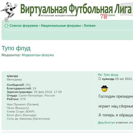
Список форумов
‹
Национальные форумы
‹
Латвия
Тупо флуд
Модератор:
Модераторы форума
Re: Тупо флуд
кувалда
кувалда
25 окт 2021,
Менеджер
Сообщений:
161
Благодарностей:
24
Зарегистрирован:
28 фев 2018, 17:28
Откуда:
Санкт-Петербург, Россия
Господин президен
Рейтинг:
576
Нью Прожект (Латвия)
играет нац.сборны
Пеле (Вануату)
Хэппи Старс (ЮАР)
А теперь я обраща
Болл Догз (Гренада)
Соль де Америка (Аргентина)
Дед Болтун
отметил это