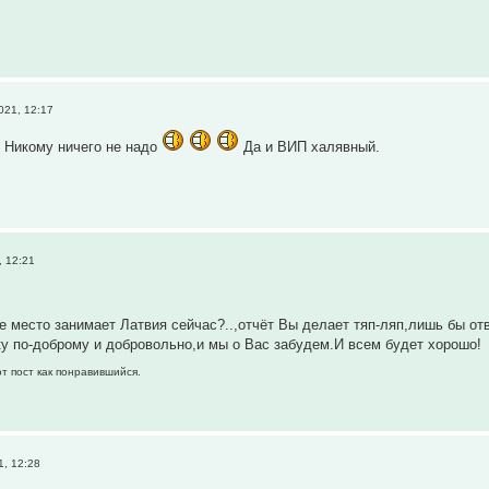
021, 12:17
? Никому ничего не надо
Да и ВИП халявный.
, 12:21
ое место занимает Латвия сейчас?..,отчёт Вы делает тяп-ляп,лишь бы о
ку по-доброму и добровольно,и мы о Вас забудем.И всем будет хорошо!
т пост как понравившийся.
1, 12:28