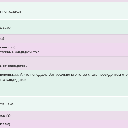
не попадаешь.
1, 10:00
(а):
 писал(а):
остойные кандидаты то?
ок не попадаешь.
новенький. А кто поподает. Вот реально кто готов стать президентом от
ных кандидатов.
021, 11:05
исал(а):
сал(а):