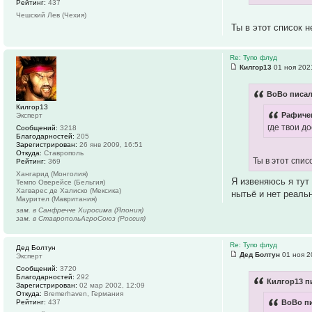
Рейтинг:
437
Чешский Лев (Чехия)
Ты в этот список 
Re: Тупо флуд
Килгор13
01 ноя 202
BoBo писал
Килгор13
Рафичек
Эксперт
где твои д
Сообщений:
3218
Благодарностей:
205
Зарегистрирован:
26 янв 2009, 16:51
Откуда:
Ставрополь
Ты в этот спис
Рейтинг:
369
Хангарид (Монголия)
Я извеняюсь я тут 
Темпо Оверейсе (Бельгия)
Хагварес де Халиско (Мексика)
нытьё и нет реаль
Маурител (Мавритания)
зам. в Санфречче Хиросима (Япония)
зам. в СтавропольАгроСоюз (Россия)
Re: Тупо флуд
Дед Болтун
Дед Болтун
01 ноя 2
Эксперт
Сообщений:
3720
Благодарностей:
292
Килгор13 п
Зарегистрирован:
02 мар 2002, 12:09
Откуда:
Bremerhaven, Германия
Рейтинг:
437
BoBo пи