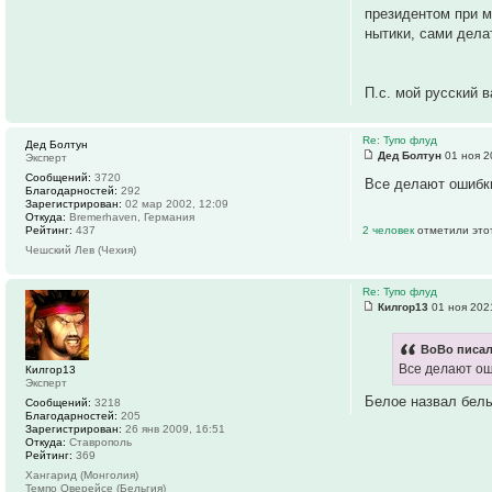
президентом при м
нытики, сами дела
П.с. мой русский 
Re: Тупо флуд
Дед Болтун
Дед Болтун
01 ноя 2
Эксперт
Сообщений:
3720
Все делают ошибки
Благодарностей:
292
Зарегистрирован:
02 мар 2002, 12:09
Откуда:
Bremerhaven, Германия
Рейтинг:
437
2 человек
отметили это
Чешский Лев (Чехия)
Re: Тупо флуд
Килгор13
01 ноя 202
BoBo писал
Все делают оши
Килгор13
Эксперт
Белое назвал белы
Сообщений:
3218
Благодарностей:
205
Зарегистрирован:
26 янв 2009, 16:51
Откуда:
Ставрополь
Рейтинг:
369
Хангарид (Монголия)
Темпо Оверейсе (Бельгия)