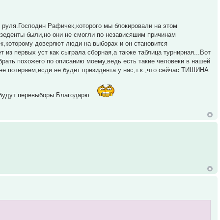
т у руля.Господин Рафичек,которого мы блокировали на этом
резеденты были,но они не смогли по независяшим причинам
к,которому доверяют люди на выборах и он становится
 из первых уст как сыграла сборная,а также таблица турнирная...Вот
рать похожего по описанию моему,ведь есть такие человеки в нашей
е потеряем,есди не будет президента у нас,т.к.,что сейчас ТИШИНА
а будут перевыборы.Благодарю.