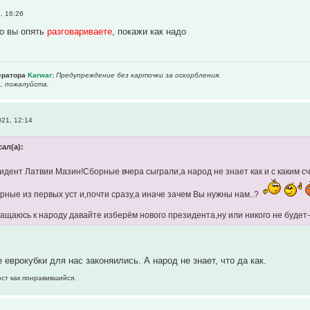
, 16:26
то вы опять
разговариваете
, покажи как надо
ератора
Karwar
:
Предупреждение без карточки за оскорбления.
, пожалуйста.
021, 12:14
ал(а):
идент Латвии Мазин!Сборные вчера сыграли,а народ не знает как и с каким с
орные из первых уст и,почти сразу,а иначе зачем Вы нужны нам..?
ращаюсь к народу давайте изберём нового президента,ну или никого не буде
еврокубки для нас законяились. А народ не знает, что да как.
ост как понравившийся.