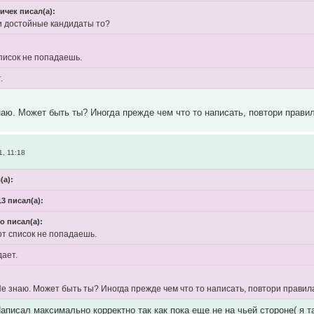
ичек писал(а):
ои достойные кандидаты то?
список не попадаешь.
.
наю. Может быть ты? Иногда прежде чем что то написать, повтори правил
, 11:18
(а):
3 писал(а):
o писал(а):
от список не попадаешь.
дает.
Не знаю. Может быть ты? Иногда прежде чем что то написать, повтори правила
аписал максимально корректно так как пока еще не на чьей стороне( я та