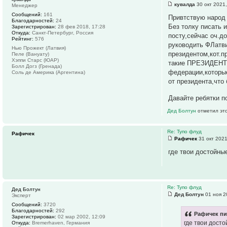
кувалда
30 окт 2021,
Менеджер
Сообщений:
161
Привтствую народ
Благодарностей:
24
Без толку писать и
Зарегистрирован:
28 фев 2018, 17:28
Откуда:
Санкт-Петербург, Россия
посту,сейчас оч.д
Рейтинг:
576
руководить ФЛатви
Нью Прожект (Латвия)
президентом,кот.п
Пеле (Вануату)
Хэппи Старс (ЮАР)
такие ПРЕЗИДЕНТЫ 
Болл Догз (Гренада)
федерации,которые
Соль де Америка (Аргентина)
от президента,что б
Давайте ребятки п
Дед Болтун
отметил это
Re: Тупо флуд
Рафичек
Рафичек
31 окт 2021
где твои достойны
Re: Тупо флуд
Дед Болтун
Дед Болтун
01 ноя 2
Эксперт
Сообщений:
3720
Благодарностей:
292
Рафичек пи
Зарегистрирован:
02 мар 2002, 12:09
где твои дост
Откуда:
Bremerhaven, Германия