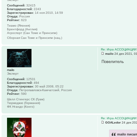
Сообщений:
32415
Благодарностей:
2243
Зарегистрирован:
14 ноя 2010, 14:59
Откуда:
Россия
Рейтинг:
623
Тиамо (Япония)
Брентфорд (Англия)
Агроспорт (Сан Томе и Принсипи)
Сборная Сан Томе и Принсипи (нац.)
Re: Игра АССОЦИАЦИИ
mailo
24 дек 2021, 0
Повелитель
mailo
Эксперт
Сообщений:
12531
Благодарностей:
494
Зарегистрирован:
30 май 2008, 05:22
Откуда:
Петропавловск-Камчатский, Россия
Рейтинг:
590
Шелл Стингерс СК (Гуам)
Тюркюджю (Германия)
ФК Нгандо (Конго)
Re: Игра АССОЦИАЦИИ
GOALedor
24 дек 202
mailo писал