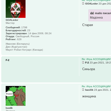
Re: Игра АССОЦИАЦИИ
GOALedor
23 дек 202
mailo писал
Мадонна
GOALedor
Мастер
Старая
Сообщений:
1798
Благодарностей:
23
Зарегистрирован:
14 фев 2009, 08:24
Откуда:
Свободный, Россия
Рейтинг:
626
Иваново (Беларусь)
Джо (Кыргызстан)
Маунт Ройал Когуарс (Канада)
Re: Игра АССОЦИАЦИИ
F-2
F-2
23 дек 2021, 19:
Синьора
Re: Игра АССОЦИАЦИИ
basilik
23 дек 2021, 
женщина
basilik
Эксперт