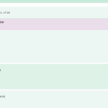
1, 17:34
(а):
51
18:00