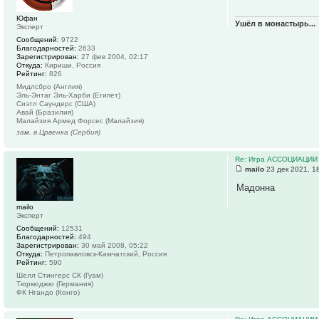
Юфан
Ушёл в монастырь...
Эксперт
Сообщений:
9722
Благодарностей:
2633
Зарегистрирован:
27 фев 2004, 02:17
Откуда:
Кириши, Россия
Рейтинг:
826
Мидлсбро (Англия)
Эль-Энтаг Эль-Харби (Египет)
Сиэтл Саундерс (США)
Авай (Бразилия)
Малайзия Армед Форсес (Малайзия)
зам. в Црвенка (Сербия)
Re: Игра АССОЦИАЦИИ
mailo
23 дек 2021, 1
Мадонна
mailo
Эксперт
Сообщений:
12531
Благодарностей:
494
Зарегистрирован:
30 май 2008, 05:22
Откуда:
Петропавловск-Камчатский, Россия
Рейтинг:
590
Шелл Стингерс СК (Гуам)
Тюркюджю (Германия)
ФК Нгандо (Конго)