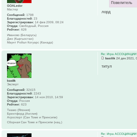
Повелитель
GOALedor
Мастер
лорд
Сообщений:
1798
Благодарностей:
23
Зарегистрирован:
14 фев 2009, 08:24
Откуда:
Свободный, Россия
Рейтинг:
626
Иваново (Беларусь)
Джо (Кыргызстан)
Маунт Ройал Когуарс (Канада)
Re: Игра АССОЦИАЦИИ
basilik
24 дек 2021, 
титул
basilik
Эксперт
Сообщений:
32415
Благодарностей:
2243
Зарегистрирован:
14 ноя 2010, 14:59
Откуда:
Россия
Рейтинг:
623
Тиамо (Япония)
Брентфорд (Англия)
Агроспорт (Сан Томе и Принсипи)
Сборная Сан Томе и Принсипи (нац.)
Re: Игра АССОЦИАЦИИ