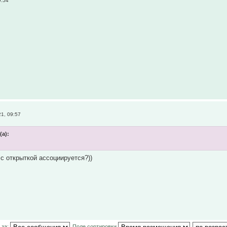
9:54
1, 09:57
(а):
 с открыткой ассоциируется?))
 за:
Поле сортировки