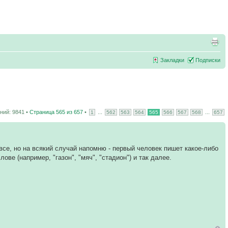
Закладки
Подписки
ий: 9841 •
Страница
565
из
657
•
...
...
1
562
563
564
565
566
567
568
657
все, но на всякий случай напомню - первый человек пишет какое-либо
ове (например, "газон", "мяч", "стадион") и так далее.