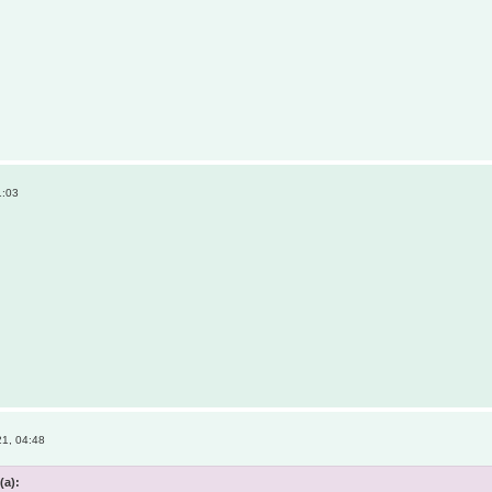
1:03
1, 04:48
(а):