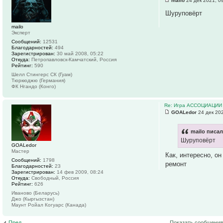
mailo
24 дек 2021, 0
Шуруповёрт
mailo
Эксперт
Сообщений:
12531
Благодарностей:
494
Зарегистрирован:
30 май 2008, 05:22
Откуда:
Петропавловск-Камчатский, Россия
Рейтинг:
590
Шелл Стингерс СК (Гуам)
Тюркюджю (Германия)
ФК Нгандо (Конго)
Re: Игра АССОЦИАЦИИ
GOALedor
24 дек 202
mailo писал
Шуруповёрт
GOALedor
Мастер
Как, интересно, он
Сообщений:
1798
ремонт
Благодарностей:
23
Зарегистрирован:
14 фев 2009, 08:24
Откуда:
Свободный, Россия
Рейтинг:
626
Иваново (Беларусь)
Джо (Кыргызстан)
Маунт Ройал Когуарс (Канада)
Пред.
Показать сообщения