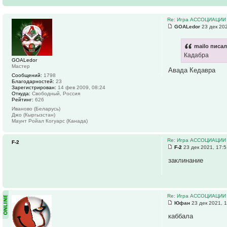
Re: Игра АССОЦИАЦИИ
GOALedor
23 дек 202
mailo писал
Кадабра
GOALedor
Мастер
Авада Кедавра
Сообщений:
1798
Благодарностей:
23
Зарегистрирован:
14 фев 2009, 08:24
Откуда:
Свободный, Россия
Рейтинг:
626
Иваново (Беларусь)
Джо (Кыргызстан)
Маунт Ройал Когуарс (Канада)
Re: Игра АССОЦИАЦИИ
F-2
F-2
23 дек 2021, 17:
заклинание
Re: Игра АССОЦИАЦИИ
Юфан
23 дек 2021, 
каббала